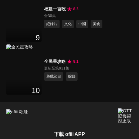
福建一百吃
8.3
全30集
紀錄片
文化
中國
美食
9
全民星攻略
8.1
更新至第931集
遊戲節目
綜藝
10
下載 ofiii APP