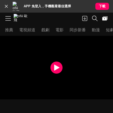
APP 免登入，手機觀看最佳選擇
下載
推薦
電視頻道
戲劇
電影
同步新番
動漫
短