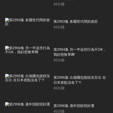
45
分鐘
第2993集 各國世代間的差距
45
分鐘
第2994集 另一半這些行為不OK，
我好想恢單啊
45
分鐘
第2995集 出個國也能狀況百出 在
日本差點沒命了?!
45
分鐘
第2996集 過年招財招好運
45
分鐘