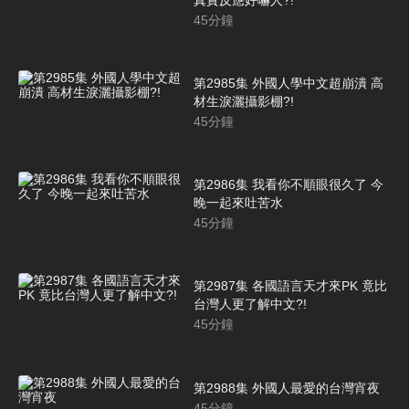
45
分鐘
第2985集 外國人學中文超崩潰 高
材生淚灑攝影棚?!
45
分鐘
第2986集 我看你不順眼很久了 今
晚一起來吐苦水
45
分鐘
第2987集 各國語言天才來PK 竟比
台灣人更了解中文?!
45
分鐘
第2988集 外國人最愛的台灣宵夜
45
分鐘