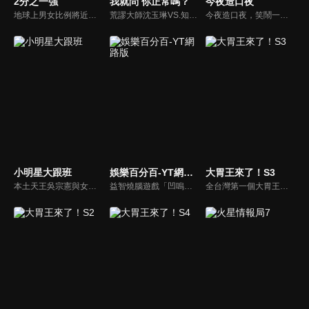
2分之一強
我就問 你正常嗎？
今夜造口夜
地球上男女比例將近一比一，也就是有二分之一的女人。我們認為新世代的女人不論在能力、經濟、教育、工作上都不輸男人，這些獨立自主的女人早已撐起半邊天，她們有自己的價值觀和感情觀，我們稱她們是『二分之一強』。
荒謬大師沈玉琳VS.知性作家​​于美人，首次聯手主持！雙方展現犀利又幽默的獨特主持風格引爆辛辣話題！
今夜造口夜，笑鬧一整夜。以網路自製嘲諷節目走紅、在網路擁有廣大支持群眾和影響力的主播「視網膜」，藉此一揉合綜藝與喜劇之談話性節目，帶觀眾以輕鬆之方式，瞭解時下最熱門、最能引起共鳴的社會議題、現象和人物。 多元的切入角度、最輕鬆易懂的議題剖析、言論尺度不設限！
小明星大跟班
娛樂百分百-YT網路版
大胃王來了！S3
本土天王吳宗憲與女兒吳姍儒（Sandy）搭檔主持，每集邀請來賓暢談演藝圈大小事，父女檔聯手笑果十足，老梗搭上新世代，最新組合強勢登場！
益智燒腦遊戲「凹嗚狼人殺」激發你的邏輯推理能力，偶像巨星雲集，全球娛樂資訊，一手掌握不脫節！2025全新升級改版，盡在《娛樂百分百-YT網路版》！
全台灣第一個大胃王美食節目，由主持人帶領大胃王們及名人來賓吃遍台灣美食，每趟旅程都有不同的美食主題以及遊戲互動，並藉由大胃王幸福地享用，讓觀眾深刻了解台灣美食文化的豐富特色！