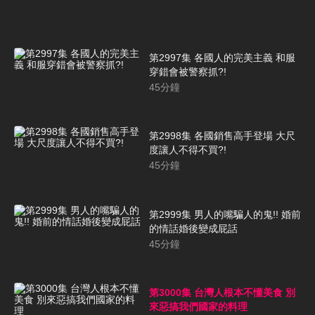
第2997集 各國人的完美主義 和服
穿錯會被警察抓?!
45
分鐘
第2998集 各國銷售高手登場 大尺
度讓人不得不買?!
45
分鐘
第2999集 男人的嘴騙人的鬼!! 婚前
的情話婚後變成屁話
45
分鐘
第3000集 台灣人根本不懂美食 別
來惡搞我們國家的料理