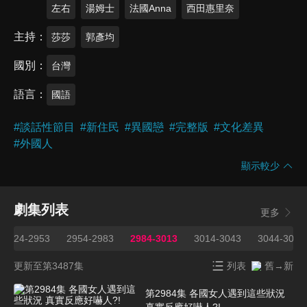
左右
湯姆士
法國Anna
西田惠里奈
主持
莎莎
郭彥均
國別
台灣
語言
國語
#
談話性節目
#
新住民
#
異國戀
#
完整版
#
文化差異
#
外國人
顯示較少
劇集列表
更多
2924-2953
2954-2983
2984-3013
3014-3043
3044-3073
更新至第3487集
列表
舊→新
第2984集 各國女人遇到這些狀況
真實反應好嚇人?!