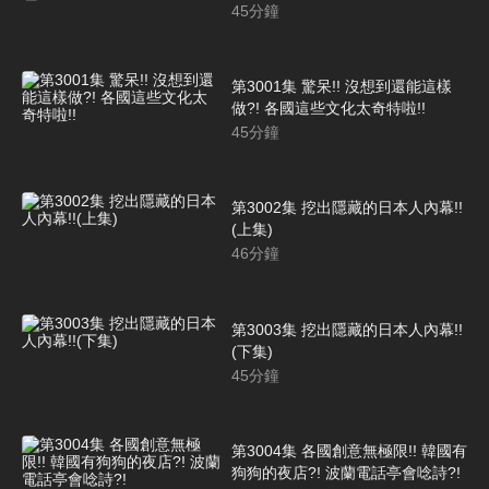
45
分鐘
第3001集 驚呆!! 沒想到還能這樣
做?! 各國這些文化太奇特啦!!
45
分鐘
第3002集 挖出隱藏的日本人內幕!!
(上集)
46
分鐘
第3003集 挖出隱藏的日本人內幕!!
(下集)
45
分鐘
第3004集 各國創意無極限!! 韓國有
狗狗的夜店?! 波蘭電話亭會唸詩?!