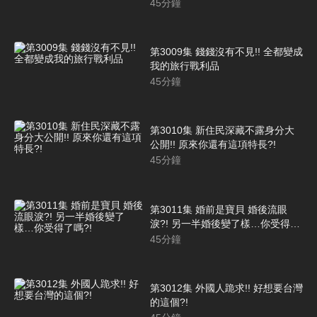
45
分鐘
第3009集 錢錢沒有不見!! 全都變成
我的旅行戰利品
45
分鐘
第3010集 新住民深藏不露身分大
公開!! 原來你還有這項特長?!
45
分鐘
第3011集 婚前是寶貝 婚後流眼
淚?! 另一半婚後變了樣…你受得了
嗎?!
45
分鐘
第3012集 外國人跪求!! 好想要台灣
的這個?!