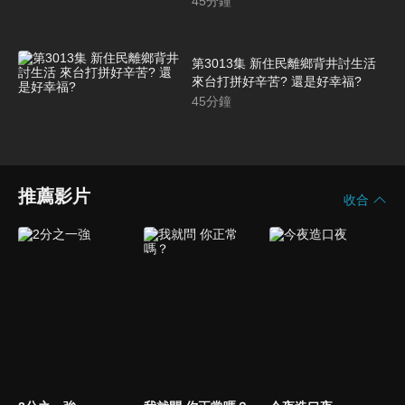
45
分鐘
第3013集 新住民離鄉背井討生活
來台打拼好辛苦? 還是好幸福?
45
分鐘
推薦影片
收合