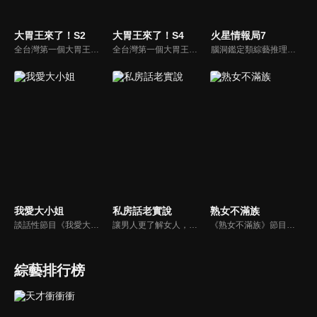
大胃王來了！S2
大胃王來了！S4
火星情報局7
全台灣第一個大胃王美食節目，由主持人帶領大胃王們及名人來賓吃遍台灣美食，每趟旅程都有不同的美食主題以及遊戲互動，並藉由大胃王幸福地享用，讓觀眾深刻了解台灣美食文化的豐富特色！
全台灣第一個大胃王美食節目，由主持人帶領大胃王們及名人來賓吃遍台灣美食，每趟旅程都有不同的美食主題以及遊戲互動，並藉由大胃王幸福地享用，讓觀眾深刻了解台灣美食文化的豐富特色！
腦洞鑑定類綜藝推理脫口秀，陣容為薛之謙、大張偉、楊迪、劉維、黃子弘凡、黃聖依、龐博等…節目圍繞著當下熱梗熱點、觀眾的興趣點、共鳴點展開故事；火星特工廣發英雄帖正面對撞，迎戰近年最出圈、最有趣、最敢說的廠牌大咖們。真金不怕火煉！一場席卷全網的廠牌巔峰之戰即將展開！
我愛大小姐
私房話老實說
熟女不滿族
談話性節目《我愛大小姐》是由吳淡如、林慧萍主持的一檔談話性節目，講訴女人間的那些事。
讓男人更了解女人，女人更了解自己 ，揭密女性私房話，讓療癒專家教你更愛自己！由于美人和納豆攜手主持，更多你想知道的女性私密話題都在《私房話老實說》。
《熟女不滿族》節目主題均有關25-49歲的未婚女性，這些熟女們漂亮卻擔心嫁不出去，獨立卻希望有人疼，最怕寂寞，只能用工作填滿時間，她們是最矛盾最不滿足的一群人。
綜藝排行榜