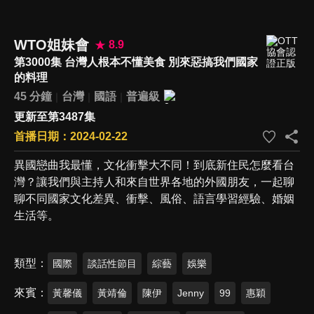
WTO姐妹會
8.9
第3000集 台灣人根本不懂美食 別來惡搞我們國家
的料理
45 分鐘
台灣
國語
普遍級
更新至第3487集
首播日期：2024-02-22
異國戀曲我最懂，文化衝擊大不同！到底新住民怎麼看台
灣？讓我們與主持人和來自世界各地的外國朋友，一起聊
聊不同國家文化差異、衝擊、風俗、語言學習經驗、婚姻
生活等。
類型
國際
談話性節目
綜藝
娛樂
來賓
黃馨儀
黃靖倫
陳伊
Jenny
99
惠穎