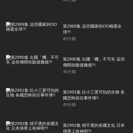
第2989集 這些國家的OO稱霸全
球?!
45
分鐘
第2990集 出國「機」不可失 這些
傳聞你聽過幾個?!
45
分鐘
第2991集 比小三更可怕的生物 各
國恐怖前任事件簿!!
45
分鐘
第2992集 猜不透的各國文化 日本
掃帚上有神明?!