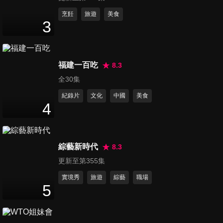
第2994集 另一半這些行為不
烹飪
旅遊
美食
3
OK，我好想恢單啊
45
分鐘
第2995集 出個國也能狀況百出
福建一百吃
8.3
在日本差點沒命了?!
全30集
45
分鐘
紀錄片
文化
中國
美食
4
第2996集 過年招財招好運
45
分鐘
綜藝新時代
8.3
更新至第355集
第2997集 各國人的完美主義
和服穿錯會被警察抓?!
實境秀
旅遊
綜藝
職場
5
45
分鐘
第2998集 各國銷售高手登場