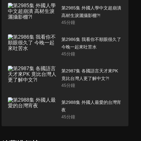
第2985集 外國人學中文超崩潰
高材生淚灑攝影棚?!
45
分鐘
第2986集 我看你不順眼很久了
今晚一起來吐苦水
45
分鐘
第2987集 各國語言天才來PK
竟比台灣人更了解中文?!
45
分鐘
第2988集 外國人最愛的台灣宵
夜
45
分鐘
第2989集 這些國家的OO稱霸