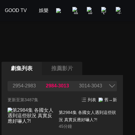
GOOD TV
娛樂
美食旅遊
新聞政論
汽車
劇集列表
推薦影片
2954-2983
2984-3013
3014-3043
更新至第3487集
列表
舊→新
第2984集 各國女人遇到這些狀
況 真實反應好嚇人?!
45
分鐘