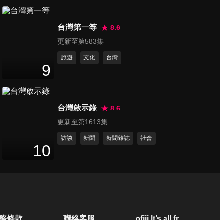
第3003集 挖出隱藏的日本人內
台灣第一等
幕!!(下集)
8.6
45
分鐘
更新至第583集
旅遊
文化
台灣
第3004集 各國創意無極限!! 韓
9
國有狗狗的夜店?! 波蘭電話亭
45
分鐘
會唸詩?!
台灣啟示錄
8.6
第3005集 WTO歡慶15週年!!
更新至第1613集
45
分鐘
訪談
新聞
新聞雜誌
社會
10
第3006集 外國人大發現 台灣
人原來關心這些事?!
45
分鐘
第3007集 鄉下人的怒吼!! 各國
務條款
聯絡客服
ofiii lt’s all free