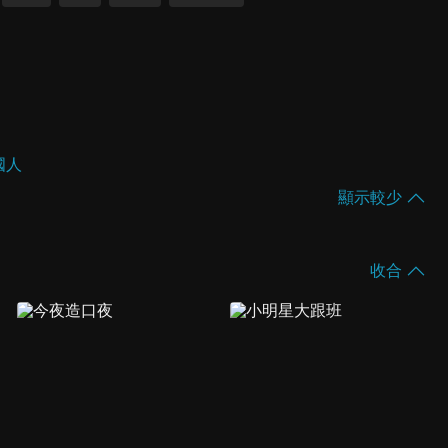
國人
顯示較少
收合