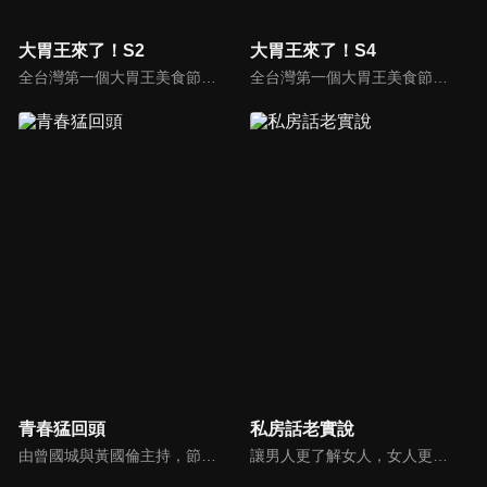
大胃王來了！S2
大胃王來了！S4
全台灣第一個大胃王美食節目，由主持人帶領大胃王們及名人來賓吃遍台灣美食，每趟旅程都有不同的美食主題以及遊戲互動，並藉由大胃王幸福地享用，讓觀眾深刻了解台灣美食文化的豐富特色！
全台灣第一個大胃王美食節目，由主持人帶領大胃王們及名人來賓吃遍台灣美食，每趟旅程都有不同的美食主題以及遊戲互動，並藉由大胃王幸福地享用，讓觀眾深刻了解台灣美食文化的豐富特色！
青春猛回頭
私房話老實說
由曾國城與黃國倫主持，節目中邀請20位20歲以下青少年組成青春團，另一邊則為年紀相較成熟的藝人來賓為不老團，每集分別就一件青少年必定遇見的事件討論，看兩個不同年代的人們，所擁有的不同看法與立場。帶領讓觀眾一起回到那些年的青春歲月！
讓男人更了解女人，女人更了解自己 ，揭密女性私房話，讓療癒專家教你更愛自己！由于美人和納豆攜手主持，更多你想知道的女性私密話題都在《私房話老實說》。