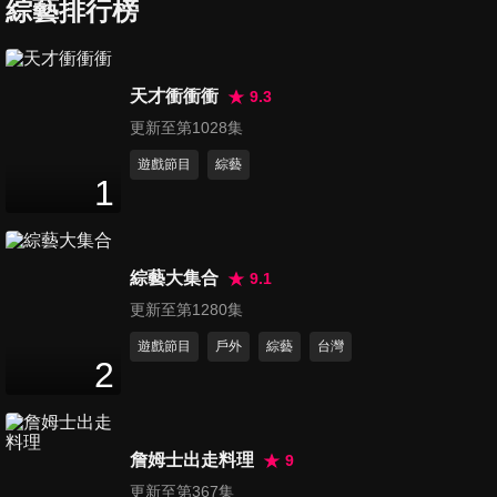
全球?!
綜藝排行榜
45
分鐘
第2990集 出國「機」不可失
天才衝衝衝
9.3
這些傳聞你聽過幾個?!
更新至第1028集
45
分鐘
遊戲節目
綜藝
1
第2991集 比小三更可怕的生物
各國恐怖前任事件簿!!
45
分鐘
綜藝大集合
9.1
第2992集 猜不透的各國文化
更新至第1280集
日本掃帚上有神明?!
遊戲節目
戶外
綜藝
台灣
45
分鐘
2
第2993集 各國世代間的差距
45
分鐘
詹姆士出走料理
9
更新至第367集