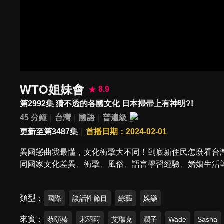
WTO姐妹會
8.9
第2992集 猜不透的各國文化 日本掃帚上有神明?!
45 分鐘
台灣
國語
普遍級
更新至第3487集
首播日期：2024-02-01
異國戀曲我最懂，文化衝擊大不同！到底新住民怎麼看台
同國家文化差異、衝擊、風俗、語言學習經驗、婚姻生活
類型
國際
談話性節目
綜藝
娛樂
來賓
蔡頤榛
宋羽葤
艾瑞克
潤子
Wade
Sasha