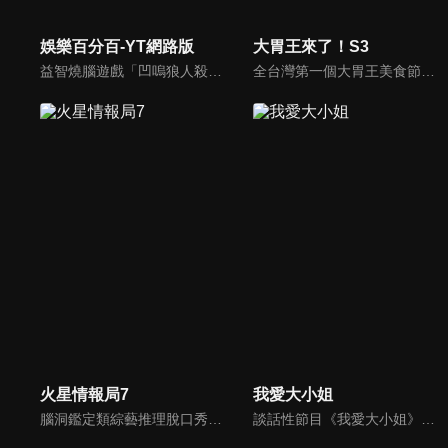
娛樂百分百-YT網路版
大胃王來了！S3
益智燒腦遊戲「凹嗚狼人殺」激發你的邏輯推理能力，偶像巨星雲集，全球娛樂資訊，一手掌握不脫節！2025全新升級改版，盡在《娛樂百分百-YT網路版》！
全台灣第一個大胃王美食節目，由主持人帶領大胃王們及名人來賓吃遍台灣美食，每趟旅程都有不同的美食主題以及遊戲互動，並藉由大胃王幸福地享用，讓觀眾深刻了解台灣美食文化的豐富特色！
火星情報局7
我愛大小姐
腦洞鑑定類綜藝推理脫口秀，陣容為薛之謙、大張偉、楊迪、劉維、黃子弘凡、黃聖依、龐博等…節目圍繞著當下熱梗熱點、觀眾的興趣點、共鳴點展開故事；火星特工廣發英雄帖正面對撞，迎戰近年最出圈、最有趣、最敢說的廠牌大咖們。真金不怕火煉！一場席卷全網的廠牌巔峰之戰即將展開！
談話性節目《我愛大小姐》是由吳淡如、林慧萍主持的一檔談話性節目，講訴女人間的那些事。