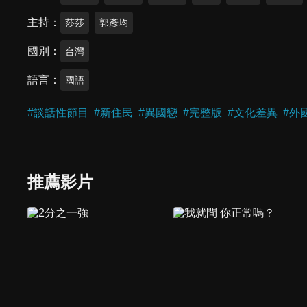
主持
莎莎
郭彥均
國別
台灣
語言
國語
#
談話性節目
#
新住民
#
異國戀
#
完整版
#
文化差異
#
外
推薦影片