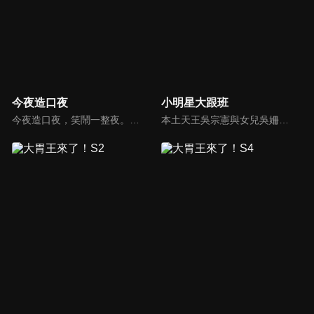
今夜造口夜
小明星大跟班
今夜造口夜，笑鬧一整夜。以網路自製嘲諷節目走紅、在網路擁有廣大支持群眾和影響力的主播「視網膜」，藉此一揉合綜藝與喜劇之談話性節目，帶觀眾以輕鬆之方式，瞭解時下最熱門、最能引起共鳴的社會議題、現象和人物。 多元的切入角度、最輕鬆易懂的議題剖析、言論尺度不設限！
本土天王吳宗憲與女兒吳姍儒（Sandy）搭檔主持，每集邀請來賓暢談演藝圈大小事，父女檔聯手笑果十足，老梗搭上新世代，最新組合強勢登場！