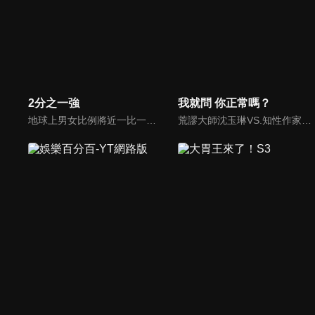
2分之一強
我就問 你正常嗎？
地球上男女比例將近一比一，也就是有二分之一的女人。我們認為新世代的女人不論在能力、經濟、教育、工作上都不輸男人，這些獨立自主的女人早已撐起半邊天，她們有自己的價值觀和感情觀，我們稱她們是『二分之一強』。
荒謬大師沈玉琳VS.知性作家​​于美人，首次聯手主持！雙方展現犀利又幽默的獨特主持風格引爆辛辣話題！