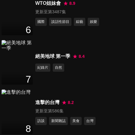
大尺度讓人不得不買?!
WTO姐妹會
8.9
45
分鐘
更新至第3487集
國際
談話性節目
綜藝
娛樂
第2999集 男人的嘴騙人的鬼!!
6
婚前的情話婚後變成屁話
45
分鐘
第3000集 台灣人根本不懂美食
絕美地球 第一季
8.4
別來惡搞我們國家的料理
紀錄片
自然
45
分鐘
7
第3001集 驚呆!! 沒想到還能這
樣做?! 各國這些文化太奇特啦!!
45
分鐘
進擊的台灣
8.2
更新至第586集
第3002集 挖出隱藏的日本人內
訪談
新聞雜誌
美食
台灣
幕!!(上集)
8
46
分鐘