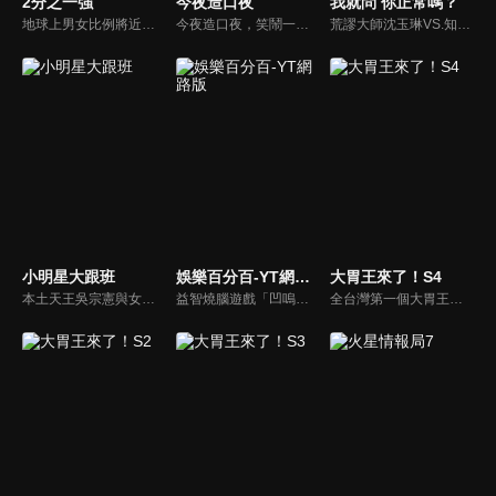
2分之一強
今夜造口夜
我就問 你正常嗎？
地球上男女比例將近一比一，也就是有二分之一的女人。我們認為新世代的女人不論在能力、經濟、教育、工作上都不輸男人，這些獨立自主的女人早已撐起半邊天，她們有自己的價值觀和感情觀，我們稱她們是『二分之一強』。
今夜造口夜，笑鬧一整夜。以網路自製嘲諷節目走紅、在網路擁有廣大支持群眾和影響力的主播「視網膜」，藉此一揉合綜藝與喜劇之談話性節目，帶觀眾以輕鬆之方式，瞭解時下最熱門、最能引起共鳴的社會議題、現象和人物。 多元的切入角度、最輕鬆易懂的議題剖析、言論尺度不設限！
荒謬大師沈玉琳VS.知性作家​​于美人，首次聯手主持！雙方展現犀利又幽默的獨特主持風格引爆辛辣話題！
小明星大跟班
娛樂百分百-YT網路版
大胃王來了！S4
本土天王吳宗憲與女兒吳姍儒（Sandy）搭檔主持，每集邀請來賓暢談演藝圈大小事，父女檔聯手笑果十足，老梗搭上新世代，最新組合強勢登場！
益智燒腦遊戲「凹嗚狼人殺」激發你的邏輯推理能力，偶像巨星雲集，全球娛樂資訊，一手掌握不脫節！2025全新升級改版，盡在《娛樂百分百-YT網路版》！
全台灣第一個大胃王美食節目，由主持人帶領大胃王們及名人來賓吃遍台灣美食，每趟旅程都有不同的美食主題以及遊戲互動，並藉由大胃王幸福地享用，讓觀眾深刻了解台灣美食文化的豐富特色！