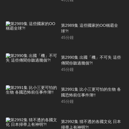
第2989集 這些國家的OO稱霸全
球?!
45
分鐘
第2990集 出國「機」不可失 這些
傳聞你聽過幾個?!
45
分鐘
第2991集 比小三更可怕的生物 各
國恐怖前任事件簿!!
45
分鐘
第2992集 猜不透的各國文化 日本
掃帚上有神明?!