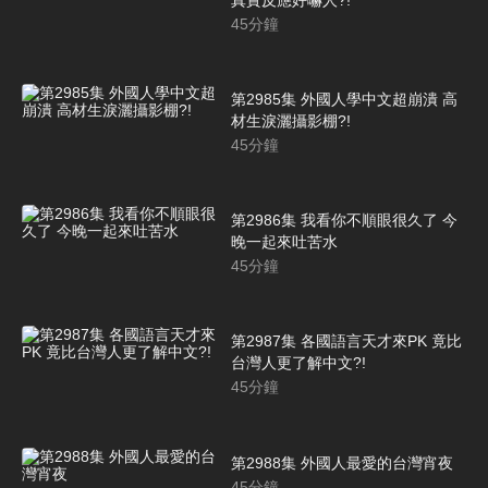
45
分鐘
第2985集 外國人學中文超崩潰 高
材生淚灑攝影棚?!
45
分鐘
第2986集 我看你不順眼很久了 今
晚一起來吐苦水
45
分鐘
第2987集 各國語言天才來PK 竟比
台灣人更了解中文?!
45
分鐘
第2988集 外國人最愛的台灣宵夜
45
分鐘