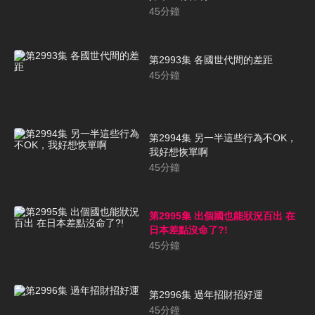
45
分鐘
第2993集 各國世代間的差距
45
分鐘
第2994集 另一半這些行為不OK，
我好想恢單啊
45
分鐘
第2995集 出個國也能狀況百出 在
日本差點沒命了?!
45
分鐘
第2996集 過年招財招好運
45
分鐘