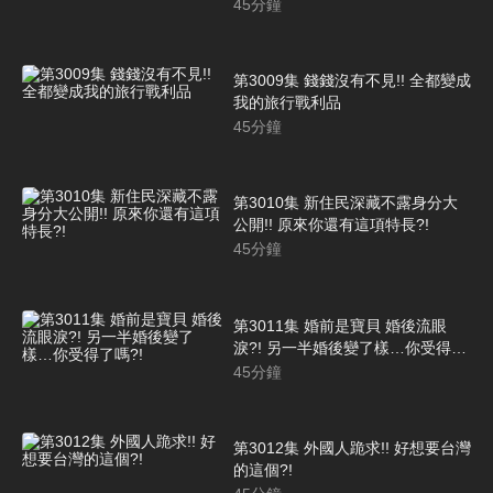
45
分鐘
第3009集 錢錢沒有不見!! 全都變成
我的旅行戰利品
45
分鐘
第3010集 新住民深藏不露身分大
公開!! 原來你還有這項特長?!
45
分鐘
第3011集 婚前是寶貝 婚後流眼
淚?! 另一半婚後變了樣…你受得了
嗎?!
45
分鐘
第3012集 外國人跪求!! 好想要台灣
的這個?!