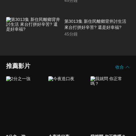
45
分鐘
第3013集 新住民離鄉背井討生活
來台打拼好辛苦? 還是好幸福?
45
分鐘
推薦影片
收合