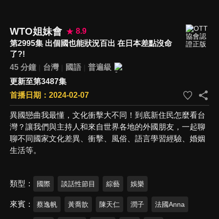
WTO姐妹會
8.9
第2995集 出個國也能狀況百出 在日本差點沒命
了?!
45 分鐘
台灣
國語
普遍級
更新至第3487集
首播日期：2024-02-07
異國戀曲我最懂，文化衝擊大不同！到底新住民怎麼看台
灣？讓我們與主持人和來自世界各地的外國朋友，一起聊
聊不同國家文化差異、衝擊、風俗、語言學習經驗、婚姻
生活等。
類型
國際
談話性節目
綜藝
娛樂
來賓
蔡逸帆
黃喬歆
陳天仁
潤子
法國Anna