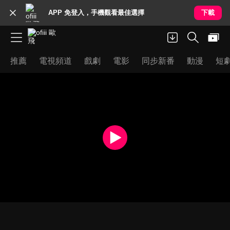
APP 免登入，手機觀看最佳選擇
下載
推薦
電視頻道
戲劇
電影
同步新番
動漫
短