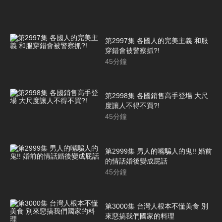
第2997集 各國人的完美主義 和服
穿錯會被警察抓?!
45
分鐘
第2998集 各國銷售高手登場 大尺
度讓人不得不買?!
45
分鐘
第2999集 男人的嘴騙人的鬼!! 婚前
的情話婚後變成屁話
45
分鐘
第3000集 台灣人根本不懂美食 別
來惡搞我們國家的料理