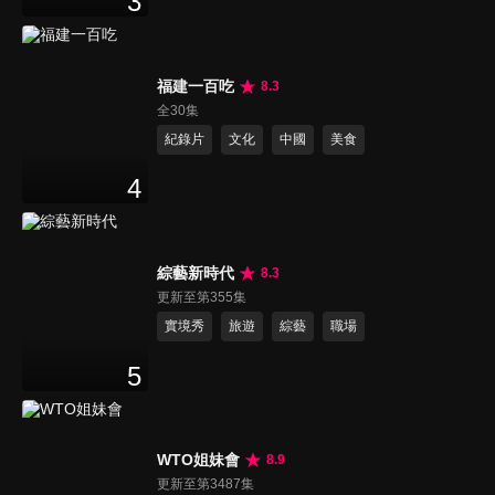
3
福建一百吃
8.3
全30集
紀錄片
文化
中國
美食
4
綜藝新時代
8.3
更新至第355集
實境秀
旅遊
綜藝
職場
5
WTO姐妹會
8.9
更新至第3487集