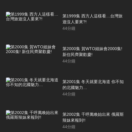
第1999集 西方人這樣看…台灣旅
遊沒人要來?!
44
分鐘
第2000集 賀WTO姐妹會2000集!
新住民齊聚歡慶!
44
分鐘
第2001集 冬天就要北海道 你不知
的北國魅力…
44
分鐘
第2002集 千呼萬喚始出來 俄羅斯
辣妹來報到!!
44
分鐘