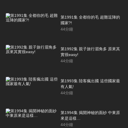
第1991集 全都你的毛 超難逗陣的
國家?!
44
分鐘
第1992集 親子旅行眉角多 原來其
實很easy!
44
分鐘
第1993集 陸客瘋出國 這些國家最
有人氣!
44
分鐘
第1994集 揭開神秘的面紗 中東原
來是這樣…
44
分鐘