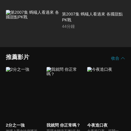
第2007集 螞蟻人看過來 各國甜點
PK戰
44
分鐘
推薦影片
收合
2分之一強
我就問 你正常嗎？
今夜造口夜
地球上男女比例將近一比一，也就是有二分之一的女人。我們認為新世代的女人不論在能力、經濟、教育、工作上都不輸男人，這些獨立自主的女人早已撐起半邊天，她們有自己的價值觀和感情觀，我們稱她們是『二分之一強』。
荒謬大師沈玉琳VS.知性作家​​于美人，首次聯手主持！雙方展現犀利又幽默的獨特主持風格引爆辛辣話題！
今夜造口夜，笑鬧一整夜。以網路自製嘲諷節目走紅、在網路擁有廣大支持群眾和影響力的主播「視網膜」，藉此一揉合綜藝與喜劇之談話性節目，帶觀眾以輕鬆之方式，瞭解時下最熱門、最能引起共鳴的社會議題、現象和人物。 多元的切入角度、最輕鬆易懂的議題剖析、言論尺度不設限！