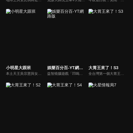
小明星大跟班
娛樂百分百-YT網路版
大胃王來了！S3
本土天王吳宗憲與女兒吳姍儒（Sandy）搭檔主持，每集邀請來賓暢談演藝圈大小事，父女檔聯手笑果十足，老梗搭上新世代，最新組合強勢登場！
益智燒腦遊戲「凹嗚狼人殺」激發你的邏輯推理能力，偶像巨星雲集，全球娛樂資訊，一手掌握不脫節！2025全新升級改版，盡在《娛樂百分百-YT網路版》！
全台灣第一個大胃王美食節目，由主持人帶領大胃王們及名人來賓吃遍台灣美食，每趟旅程都有不同的美食主題以及遊戲互動，並藉由大胃王幸福地享用，讓觀眾深刻了解台灣美食文化的豐富特色！