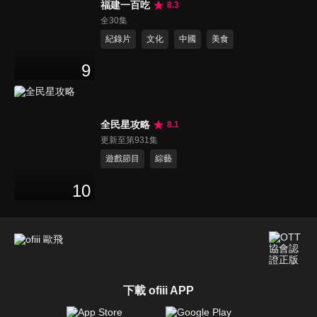
福建一百吃
8.3
全30集
紀錄片
文化
中國
美食
9
全民星攻略
8.1
更新至第931集
遊戲節目
綜藝
10
下載 ofiii APP