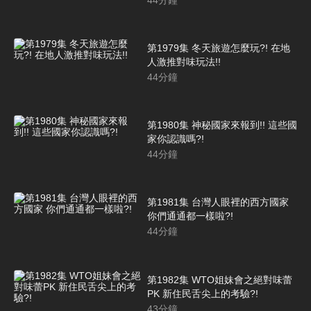
第1979集 冬天旅遊怎麼玩?! 在地
人激推對味玩法!!
44
分鐘
第1980集 神秘國家來報到!! 這些國
家你認識嗎?!
44
分鐘
第1981集 台灣人眼裡的西方國家
你們通通都一樣啦?!
44
分鐘
第1982集 WTO姐妹會之絕對味蕾
PK 新住民舌尖上的考驗?!
43
分鐘