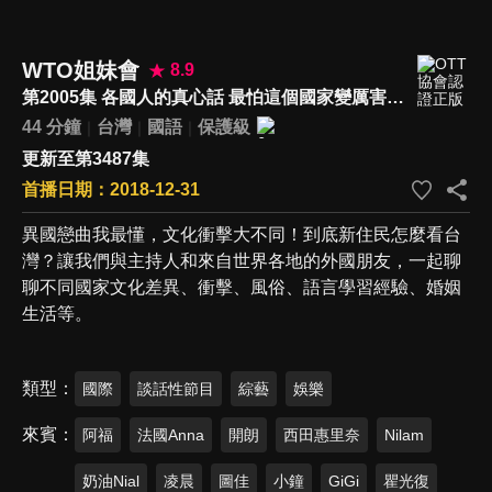
WTO姐妹會
8.9
第2005集 各國人的真心話 最怕這個國家變厲害…
44 分鐘
台灣
國語
保護級
更新至第3487集
首播日期：2018-12-31
異國戀曲我最懂，文化衝擊大不同！到底新住民怎麼看台
灣？讓我們與主持人和來自世界各地的外國朋友，一起聊
聊不同國家文化差異、衝擊、風俗、語言學習經驗、婚姻
生活等。
類型
國際
談話性節目
綜藝
娛樂
來賓
阿福
法國Anna
開朗
西田惠里奈
Nilam
奶油Nial
凌晨
圖佳
小鐘
GiGi
瞿光復