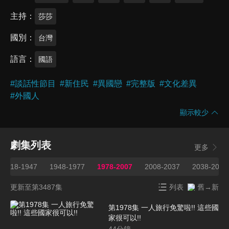
主持
莎莎
國別
台灣
語言
國語
#
談話性節目
#
新住民
#
異國戀
#
完整版
#
文化差異
#
外國人
顯示較少
劇集列表
更多
1918-1947
1948-1977
1978-2007
2008-2037
2038-2067
更新至第3487集
列表
舊→新
第1978集 一人旅行免驚啦!! 這些國
家很可以!!
44
分鐘