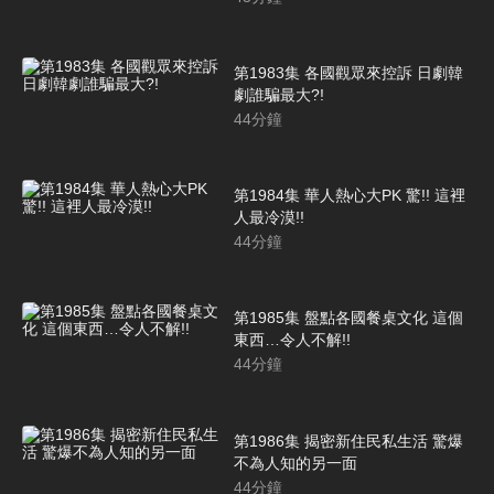
第1983集 各國觀眾來控訴 日劇韓
劇誰騙最大?!
44
分鐘
第1984集 華人熱心大PK 驚!! 這裡
人最冷漠!!
44
分鐘
第1985集 盤點各國餐桌文化 這個
東西…令人不解!!
44
分鐘
第1986集 揭密新住民私生活 驚爆
不為人知的另一面
44
分鐘