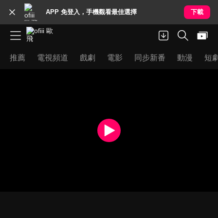
APP 免登入，手機觀看最佳選擇
下載
推薦
電視頻道
戲劇
電影
同步新番
動漫
短