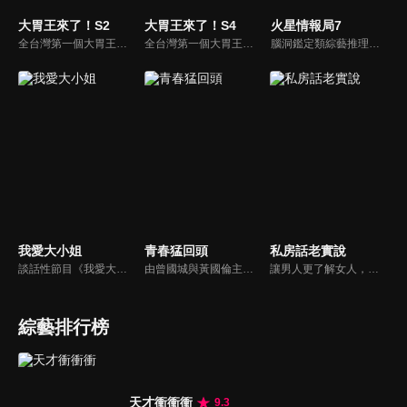
大胃王來了！S2
大胃王來了！S4
火星情報局7
全台灣第一個大胃王美食節目，由主持人帶領大胃王們及名人來賓吃遍台灣美食，每趟旅程都有不同的美食主題以及遊戲互動，並藉由大胃王幸福地享用，讓觀眾深刻了解台灣美食文化的豐富特色！
全台灣第一個大胃王美食節目，由主持人帶領大胃王們及名人來賓吃遍台灣美食，每趟旅程都有不同的美食主題以及遊戲互動，並藉由大胃王幸福地享用，讓觀眾深刻了解台灣美食文化的豐富特色！
腦洞鑑定類綜藝推理脫口秀，陣容為薛之謙、大張偉、楊迪、劉維、黃子弘凡、黃聖依、龐博等…節目圍繞著當下熱梗熱點、觀眾的興趣點、共鳴點展開故事；火星特工廣發英雄帖正面對撞，迎戰近年最出圈、最有趣、最敢說的廠牌大咖們。真金不怕火煉！一場席卷全網的廠牌巔峰之戰即將展開！
我愛大小姐
青春猛回頭
私房話老實說
談話性節目《我愛大小姐》是由吳淡如、林慧萍主持的一檔談話性節目，講訴女人間的那些事。
由曾國城與黃國倫主持，節目中邀請20位20歲以下青少年組成青春團，另一邊則為年紀相較成熟的藝人來賓為不老團，每集分別就一件青少年必定遇見的事件討論，看兩個不同年代的人們，所擁有的不同看法與立場。帶領讓觀眾一起回到那些年的青春歲月！
讓男人更了解女人，女人更了解自己 ，揭密女性私房話，讓療癒專家教你更愛自己！由于美人和納豆攜手主持，更多你想知道的女性私密話題都在《私房話老實說》。
綜藝排行榜
天才衝衝衝
9.3