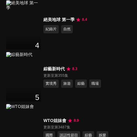
絕美地球 第一季
8.4
紀錄片
自然
4
綜藝新時代
8.3
更新至第355集
實境秀
旅遊
綜藝
職場
5
WTO姐妹會
8.9
更新至第3487集
國際
談話性節目
綜藝
娛樂