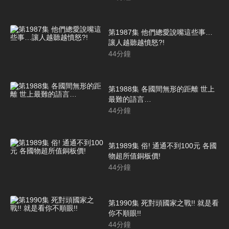
第1987集 他們總愛說嘴這些事…
讓人越聽越憤怒?!
44
分鐘
第1988集 各國間無形的距離 世上
最難的語言…
44
分鐘
第1989集 俗! 通通不到100元 各國
物超所值銅板價!
44
分鐘
第1990集 死對頭國家之戰!! 就是看
你不順眼!!
44
分鐘