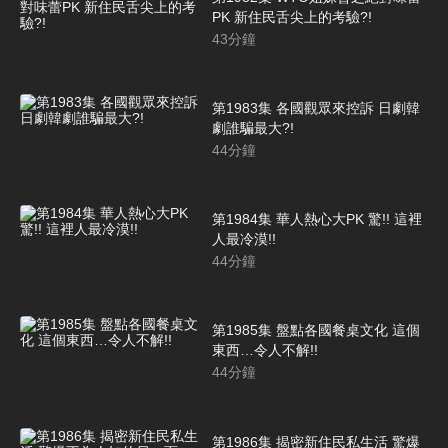
PK 新住民舌尖上的考驗?!
43
分鐘
第1983集 各國觀眾來控訴 日劇韓
劇誰騙最大?!
44
分鐘
第1984集 華人熱心大PK 驚!! 這裡
人最冷漠!!
44
分鐘
第1985集 盤點各國餐桌文化 這個
東西…令人不解!!
44
分鐘
第1986集 揭密新住民私生活 驚爆