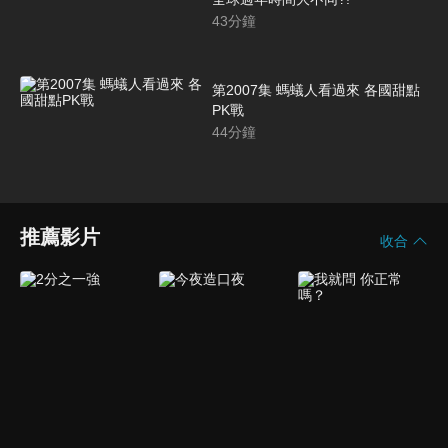
43
分鐘
第2007集 螞蟻人看過來 各國甜點
PK戰
44
分鐘
推薦影片
收合