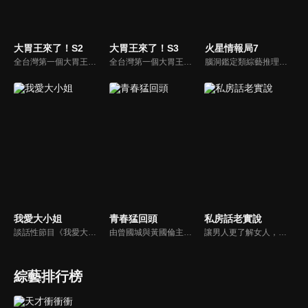
大胃王來了！S2
大胃王來了！S3
火星情報局7
全台灣第一個大胃王美食節目，由主持人帶領大胃王們及名人來賓吃遍台灣美食，每趟旅程都有不同的美食主題以及遊戲互動，並藉由大胃王幸福地享用，讓觀眾深刻了解台灣美食文化的豐富特色！
全台灣第一個大胃王美食節目，由主持人帶領大胃王們及名人來賓吃遍台灣美食，每趟旅程都有不同的美食主題以及遊戲互動，並藉由大胃王幸福地享用，讓觀眾深刻了解台灣美食文化的豐富特色！
腦洞鑑定類綜藝推理脫口秀，陣容為薛之謙、大張偉、楊迪、劉維、黃子弘凡、黃聖依、龐博等…節目圍繞著當下熱梗熱點、觀眾的興趣點、共鳴點展開故事；火星特工廣發英雄帖正面對撞，迎戰近年最出圈、最有趣、最敢說的廠牌大咖們。真金不怕火煉！一場席卷全網的廠牌巔峰之戰即將展開！
我愛大小姐
青春猛回頭
私房話老實說
談話性節目《我愛大小姐》是由吳淡如、林慧萍主持的一檔談話性節目，講訴女人間的那些事。
由曾國城與黃國倫主持，節目中邀請20位20歲以下青少年組成青春團，另一邊則為年紀相較成熟的藝人來賓為不老團，每集分別就一件青少年必定遇見的事件討論，看兩個不同年代的人們，所擁有的不同看法與立場。帶領讓觀眾一起回到那些年的青春歲月！
讓男人更了解女人，女人更了解自己 ，揭密女性私房話，讓療癒專家教你更愛自己！由于美人和納豆攜手主持，更多你想知道的女性私密話題都在《私房話老實說》。
綜藝排行榜