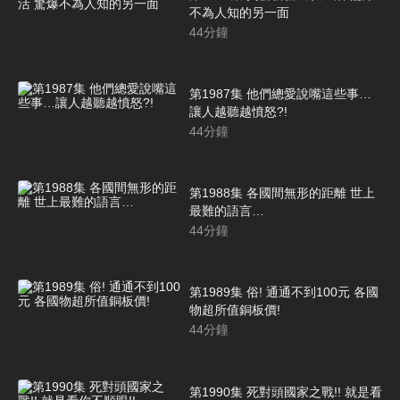
不為人知的另一面
44
分鐘
第1987集 他們總愛說嘴這些事…
讓人越聽越憤怒?!
44
分鐘
第1988集 各國間無形的距離 世上
最難的語言…
44
分鐘
第1989集 俗! 通通不到100元 各國
物超所值銅板價!
44
分鐘
第1990集 死對頭國家之戰!! 就是看