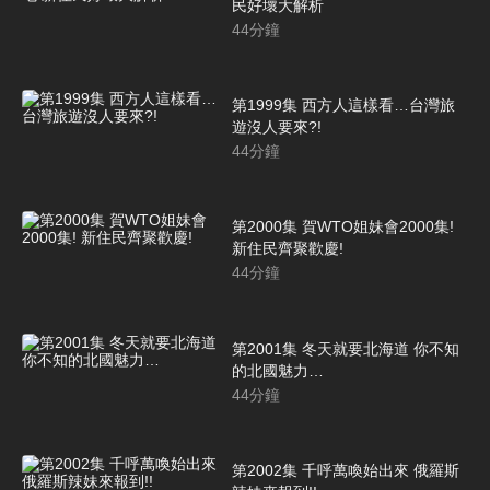
民好壞大解析
44
分鐘
第1999集 西方人這樣看…台灣旅
遊沒人要來?!
44
分鐘
第2000集 賀WTO姐妹會2000集!
新住民齊聚歡慶!
44
分鐘
第2001集 冬天就要北海道 你不知
的北國魅力…
44
分鐘
第2002集 千呼萬喚始出來 俄羅斯