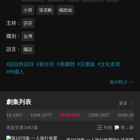
小貝
張克帆
楊皓如
主持
莎莎
國別
台灣
語言
國語
#
談話性節目
#
新住民
#
異國戀
#
完整版
#
文化差異
#
外國人
顯示較少
劇集列表
更多
1918-1947
1948-1977
1978-2007
2008-2037
2038-2067
更新至第3487集
列表
舊→新
第1978集 一人旅行免驚啦!! 這些國