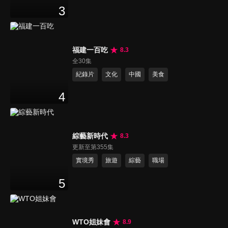
3
福建一百吃
8.3
全30集
紀錄片
文化
中國
美食
4
綜藝新時代
8.3
更新至第355集
實境秀
旅遊
綜藝
職場
5
WTO姐妹會
8.9