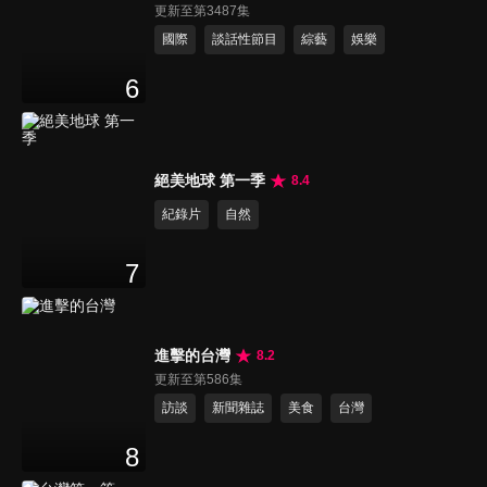
更新至第3487集
國際
談話性節目
綜藝
娛樂
6
絕美地球 第一季
8.4
紀錄片
自然
7
進擊的台灣
8.2
更新至第586集
訪談
新聞雜誌
美食
台灣
8