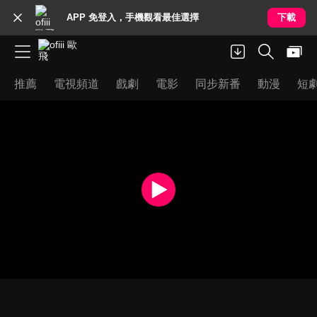
APP 免登入，手機觀看最佳選擇
下載
推薦
電視頻道
戲劇
電影
同步新番
動漫
短