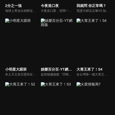
2分之一強
今夜造口夜
我就問 你正常嗎？
地球上男女比例將近一比一，也就是有二分之一的女人。我們認為新世代的女人不論在能力、經濟、教育、工作上都不輸男人，這些獨立自主的女人早已撐起半邊天，她們有自己的價值觀和感情觀，我們稱她們是『二分之一強』。
今夜造口夜，笑鬧一整夜。以網路自製嘲諷節目走紅、在網路擁有廣大支持群眾和影響力的主播「視網膜」，藉此一揉合綜藝與喜劇之談話性節目，帶觀眾以輕鬆之方式，瞭解時下最熱門、最能引起共鳴的社會議題、現象和人物。 多元的切入角度、最輕鬆易懂的議題剖析、言論尺度不設限！
荒謬大師沈玉琳VS.知性作家​​于美人，首次聯手主持！雙方展現犀利又幽默的獨特主持風格引爆辛辣話題！
小明星大跟班
娛樂百分百-YT網路版
大胃王來了！S4
本土天王吳宗憲與女兒吳姍儒（Sandy）搭檔主持，每集邀請來賓暢談演藝圈大小事，父女檔聯手笑果十足，老梗搭上新世代，最新組合強勢登場！
益智燒腦遊戲「凹嗚狼人殺」激發你的邏輯推理能力，偶像巨星雲集，全球娛樂資訊，一手掌握不脫節！2025全新升級改版，盡在《娛樂百分百-YT網路版》！
全台灣第一個大胃王美食節目，由主持人帶領大胃王們及名人來賓吃遍台灣美食，每趟旅程都有不同的美食主題以及遊戲互動，並藉由大胃王幸福地享用，讓觀眾深刻了解台灣美食文化的豐富特色！