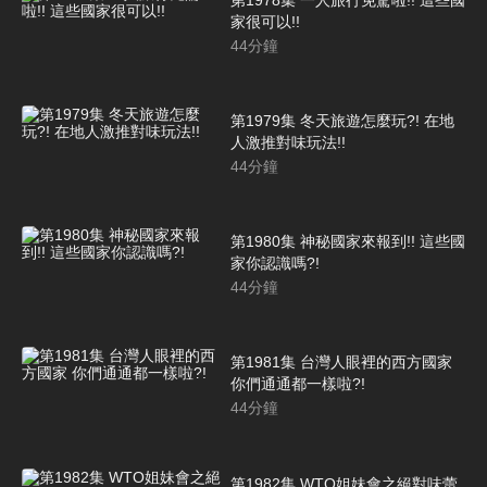
家很可以!!
44
分鐘
第1979集 冬天旅遊怎麼玩?! 在地
人激推對味玩法!!
44
分鐘
第1980集 神秘國家來報到!! 這些國
家你認識嗎?!
44
分鐘
第1981集 台灣人眼裡的西方國家
你們通通都一樣啦?!
44
分鐘
第1982集 WTO姐妹會之絕對味蕾