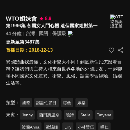
WTO姐妹會
8.9
第1996集 各國女人鬥心機 這個國家絕對第一…
44 分鐘
台灣
國語
保護級
更新至第3487集
首播日期：2018-12-13
異國戀曲我最懂，文化衝擊大不同！到底新住民怎麼看台
灣？讓我們與主持人和來自世界各地的外國朋友，一起聊
聊不同國家文化差異、衝擊、風俗、語言學習經驗、婚姻
生活等。
類型
國際
談話性節目
綜藝
娛樂
來賓
Jenny
西田惠里奈
曉詩
Stella
Tatyana
波蘭Anna
歐陽姍
Lilly
小林賢伍
曄仁