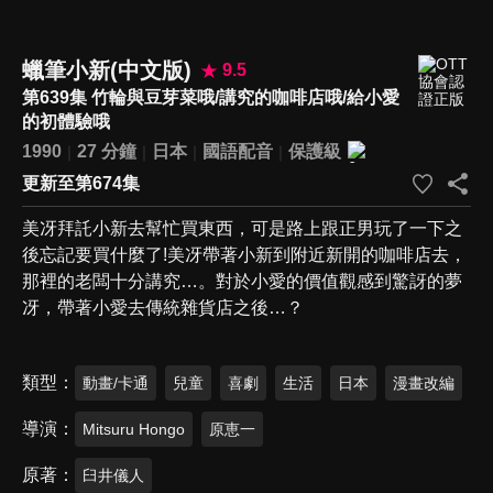
蠟筆小新(中文版)
9.5
第639集 竹輪與豆芽菜哦/講究的咖啡店哦/給小愛
的初體驗哦
1990
27 分鐘
日本
國語配音
保護級
更新至第674集
美冴拜託小新去幫忙買東西，可是路上跟正男玩了一下之
後忘記要買什麼了!美冴帶著小新到附近新開的咖啡店去，
那裡的老闆十分講究…。對於小愛的價值觀感到驚訝的夢
冴，帶著小愛去傳統雜貨店之後…？
類型
動畫/卡通
兒童
喜劇
生活
日本
漫畫改編
導演
Mitsuru Hongo
原恵一
原著
臼井儀人