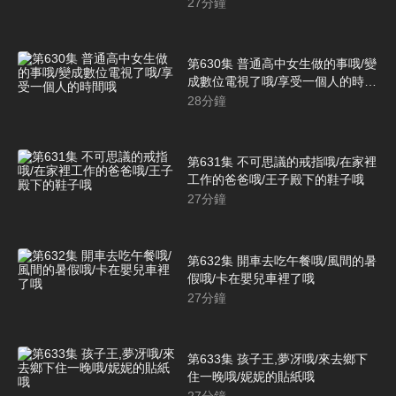
27
分鐘
第630集 普通高中女生做的事哦/變
成數位電視了哦/享受一個人的時間
哦
28
分鐘
第631集 不可思議的戒指哦/在家裡
工作的爸爸哦/王子殿下的鞋子哦
27
分鐘
第632集 開車去吃午餐哦/風間的暑
假哦/卡在嬰兒車裡了哦
27
分鐘
第633集 孩子王,夢冴哦/來去鄉下
住一晚哦/妮妮的貼紙哦
27
分鐘