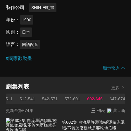
製作公司
SHIN-EI動畫
年份
1990
國別
日本
語言
國語配音
#
闔家歡動畫
顯示較少
劇集列表
更多
82-511
512-541
542-571
572-601
602-646
647-674
更新至第674集
列表
舊→新
第602集 向流星許願哦/碰運氣兜風
哦/不管怎麼樣就是要吃地瓜哦