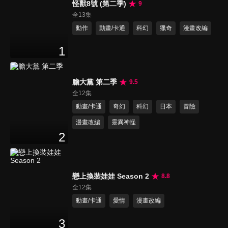
怪獸8號 (第二季)
9
全13集
動作
動畫/卡通
科幻
獵奇
漫畫改編
1
膽大黨 第二季
9.5
全12集
動畫/卡通
奇幻
科幻
日本
冒險
漫畫改編
靈異神怪
2
戀上換裝娃娃 Season 2
8.8
全12集
動畫/卡通
愛情
漫畫改編
3