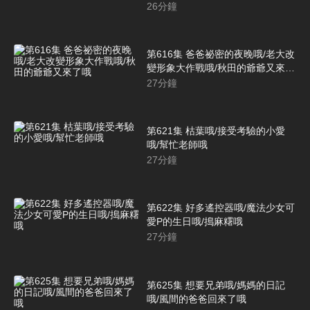
26
分鐘
第616集 爸爸祕密的夜晚哦/老大改
變形象大作戰哦/秋田的爺爺又來了
哦
27
分鐘
第621集 枯葉哦/接受考驗的小愛
哦/幫忙老師哦
27
分鐘
第622集 好多遙控器哦/魔法少女可
愛P的生日哦/搗麻糬哦
27
分鐘
第625集 想要兄弟哦/媽媽的日記
哦/風間的爸爸回來了哦