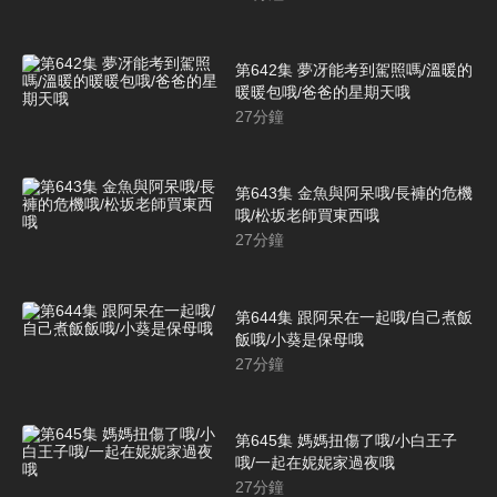
第642集 夢冴能考到駕照嗎/溫暖的
暖暖包哦/爸爸的星期天哦
27
分鐘
第643集 金魚與阿呆哦/長褲的危機
哦/松坂老師買東西哦
27
分鐘
第644集 跟阿呆在一起哦/自己煮飯
飯哦/小葵是保母哦
27
分鐘
第645集 媽媽扭傷了哦/小白王子
哦/一起在妮妮家過夜哦
27
分鐘