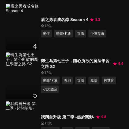
盾之勇者成名錄 Season 4
8.3
全12集
動作
動畫/卡通
冒險
小說改編
4
轉生為第七王子，隨心所欲的魔法學習
9.4
之路 S2
全12集
動畫/卡通
奇幻
冒險
魔法
異世界
小說改編
5
我獨自升級 第二季 -起於闇影-
9.8
全13集