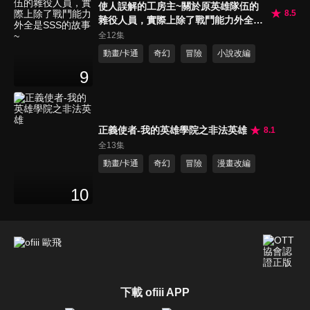
使人誤解的工房主~關於原英雄隊伍的
8.5
雜役人員，實際上除了戰鬥能力外全是
SSS的故事~
全12集
動畫/卡通
奇幻
冒險
小說改編
9
正義使者-我的英雄學院之非法英雄
8.1
全13集
動畫/卡通
奇幻
冒險
漫畫改編
10
下載 ofiii APP