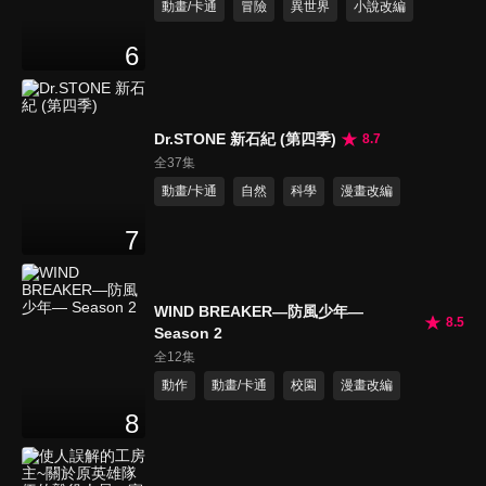
動畫/卡通
冒險
異世界
小說改編
6
Dr.STONE 新石紀 (第四季)
8.7
全37集
動畫/卡通
自然
科學
漫畫改編
7
WIND BREAKER—防風少年—
8.5
Season 2
全12集
動作
動畫/卡通
校園
漫畫改編
8