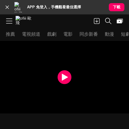
APP 免登入，手機觀看最佳選擇
下載
推薦
電視頻道
戲劇
電影
同步新番
動漫
短