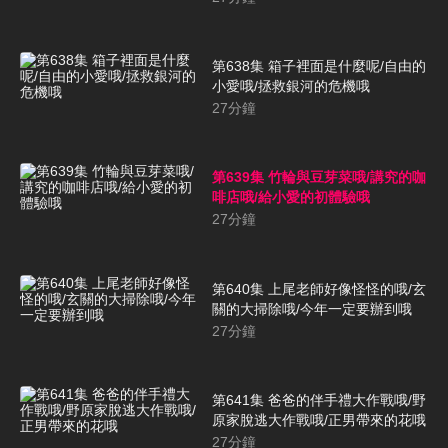
第638集 箱子裡面是什麼呢/自由的
小愛哦/拯救銀河的危機哦
27
分鐘
第639集 竹輪與豆芽菜哦/講究的咖
啡店哦/給小愛的初體驗哦
27
分鐘
第640集 上尾老師好像怪怪的哦/玄
關的大掃除哦/今年一定要辦到哦
27
分鐘
第641集 爸爸的伴手禮大作戰哦/野
原家脫逃大作戰哦/正男帶來的花哦
27
分鐘