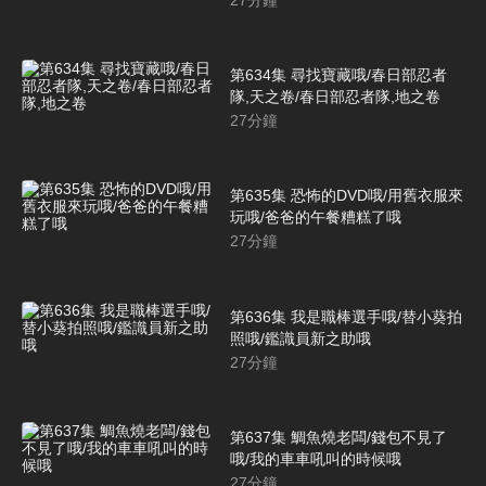
第634集 尋找寶藏哦/春日部忍者
隊,天之卷/春日部忍者隊,地之卷
27
分鐘
第635集 恐怖的DVD哦/用舊衣服來
玩哦/爸爸的午餐糟糕了哦
27
分鐘
第636集 我是職棒選手哦/替小葵拍
照哦/鑑識員新之助哦
27
分鐘
第637集 鯛魚燒老闆/錢包不見了
哦/我的車車吼叫的時候哦
27
分鐘