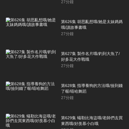
27
分鐘
第626集 胡思亂想哦/她是太妹媽媽
哦/讀故事書哦
27
分鐘
第627集 製作名片哦/釣到大魚了/
好多花大作戰哦
27
分鐘
第628集 指導養狗的方法哦/撿到錢
了喔/嘻哈舞蹈
27
分鐘
第629集 蟻勒比海盜哦/老師們去買
東西哦/好羨慕小白哦