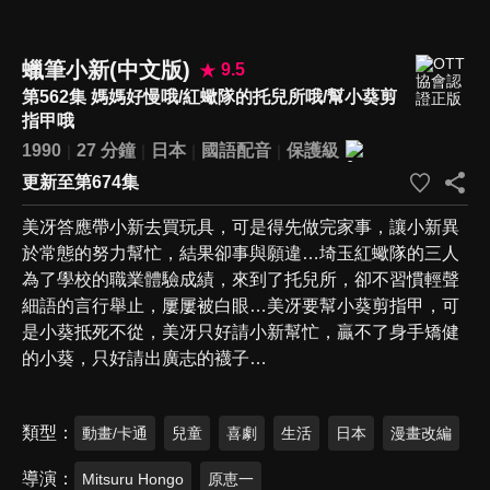
蠟筆小新(中文版)
9.5
第562集 媽媽好慢哦/紅蠍隊的托兒所哦/幫小葵剪
指甲哦
1990
27 分鐘
日本
國語配音
保護級
更新至第674集
美冴答應帶小新去買玩具，可是得先做完家事，讓小新異
於常態的努力幫忙，結果卻事與願違…埼玉紅蠍隊的三人
為了學校的職業體驗成績，來到了托兒所，卻不習慣輕聲
細語的言行舉止，屢屢被白眼…美冴要幫小葵剪指甲，可
是小葵抵死不從，美冴只好請小新幫忙，贏不了身手矯健
的小葵，只好請出廣志的襪子…
類型
動畫/卡通
兒童
喜劇
生活
日本
漫畫改編
導演
Mitsuru Hongo
原恵一