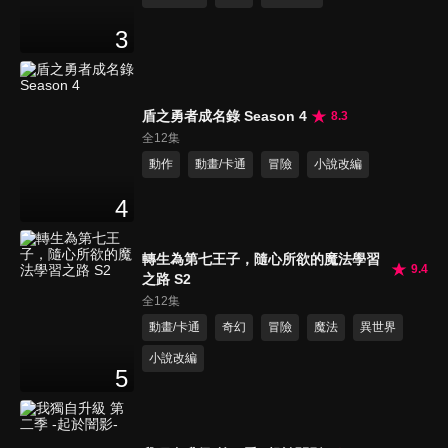
3
盾之勇者成名錄 Season 4
8.3
全12集
動作
動畫/卡通
冒險
小說改編
4
轉生為第七王子，隨心所欲的魔法學習
9.4
之路 S2
全12集
動畫/卡通
奇幻
冒險
魔法
異世界
小說改編
5