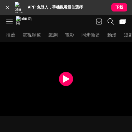
APP 免登入，手機觀看最佳選擇
下載
推薦
電視頻道
戲劇
電影
同步新番
動漫
短