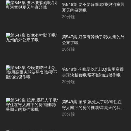
第546集 要不要躲雨呢/我與河童與
夏天的盡頭哦
20
分鐘
第547集 好像有幹勁了哦/九州的外
公來了哦
20
分鐘
第548集 今晚要吃巴比Q哦/用高爾
夫球決勝負哦/要不斷拍出傑作哦
20
分鐘
第549集 按摩,累死人了哦/寄住在
寄人籬下的房間裡哦/星期天的我們
家哦
20
分鐘