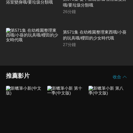
哦/要垃圾分類哦
26
分鐘
第571集 在幼稚園整理東西哦/小葵
的玩具哦/櫻田的少女時代哦
27
分鐘
推薦影片
收合