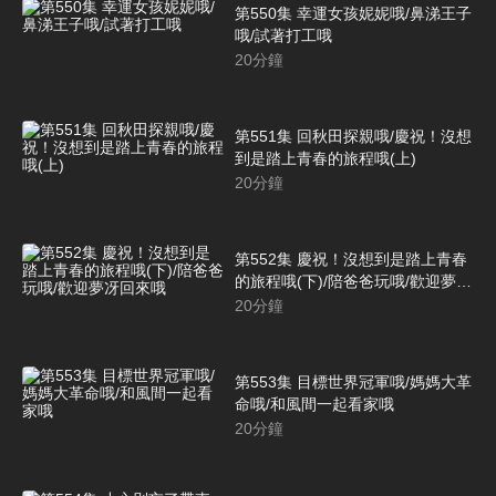
第550集 幸運女孩妮妮哦/鼻涕王子
哦/試著打工哦
20
分鐘
第551集 回秋田探親哦/慶祝！沒想
到是踏上青春的旅程哦(上)
20
分鐘
第552集 慶祝！沒想到是踏上青春
的旅程哦(下)/陪爸爸玩哦/歡迎夢冴
回來哦
20
分鐘
第553集 目標世界冠軍哦/媽媽大革
命哦/和風間一起看家哦
20
分鐘