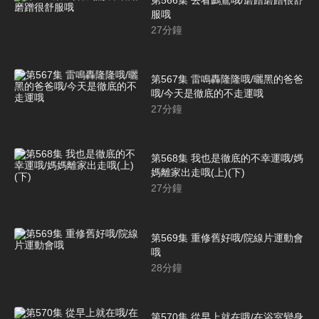
服哦
27
分鐘
第567集 雷鳴轟隆隆哦/曬黑的爸爸
哦/今天是徹底的不走運哦
27
分鐘
第568集 我也是徹底的不幸運哦/媽
媽離家出走哦(上)(下)
27
分鐘
第569集 重修舊好哦/院線片運動會
哦
28
分鐘
第570集 從早上就在哦/在浴室變身