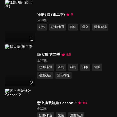
怪獸8號 (第二季)
9
全13集
動作
動畫/卡通
科幻
獵奇
漫畫改編
1
膽大黨 第二季
9.5
全12集
動畫/卡通
奇幻
科幻
日本
冒險
漫畫改編
靈異神怪
2
戀上換裝娃娃 Season 2
8.8
全12集
動畫/卡通
愛情
漫畫改編