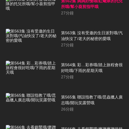
第562集 媽媽好慢哦/紅蠍隊的托兒
所哦/幫小葵剪指甲哦
27
分鐘
第563集 沒有受邀的生日派對哦/汽
油快沒了/老大的秘密的愛哦
27
分鐘
第564集 彩…彩券哦/踏上旅程會很
好吃哦/下雨的星期天哦
27
分鐘
第565集 聯誼指教了哦/昆蟲獵人廣
志哦/開玩笑露營哦
26
分鐘
第566集 去看鸕鶿哦/磨蹭磨蹭很舒