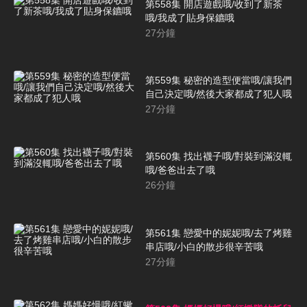
第558集 開店遊戲哦/收到了新茶
哦/我成了貼身保鑣哦
27
分鐘
第559集 秘密的造型便當哦/讓我們
自己決定哦/然後大家都成了犯人哦
27
分鐘
第560集 找出襪子哦/對裝到滿沒輒
哦/爸爸出去了哦
26
分鐘
第561集 戀愛中的妮妮哦/去了烤雞
串店哦/小白的散步很辛苦哦
27
分鐘