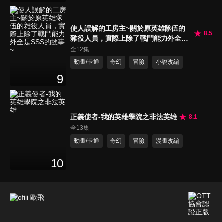
使人誤解的工房主~關於原英雄隊伍的
8.5
雜役人員，實際上除了戰鬥能力外全是
SSS的故事~
全12集
動畫/卡通
奇幻
冒險
小說改編
9
正義使者-我的英雄學院之非法英雄
8.1
全13集
動畫/卡通
奇幻
冒險
漫畫改編
10