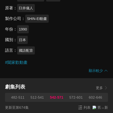
原著
臼井儀人
製作公司
SHIN-EI動畫
年份
1990
國別
日本
語言
國語配音
#
闔家歡動畫
顯示較少
劇集列表
更多
481
482-511
512-541
542-571
572-601
602-646
64
更新至第674集
列表
舊→新