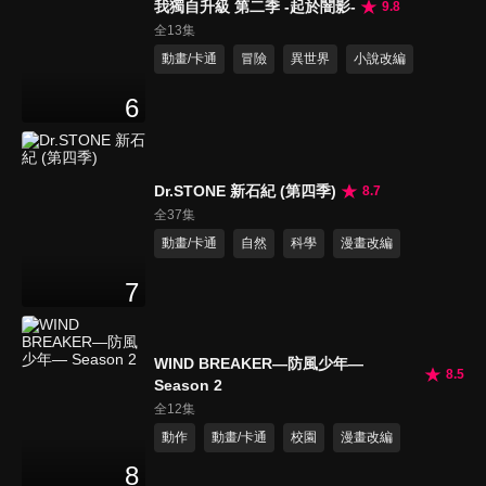
我獨自升級 第二季 -起於闇影-
9.8
全13集
動畫/卡通
冒險
異世界
小說改編
6
Dr.STONE 新石紀 (第四季)
8.7
全37集
動畫/卡通
自然
科學
漫畫改編
7
WIND BREAKER—防風少年—
8.5
Season 2
全12集
動作
動畫/卡通
校園
漫畫改編
8