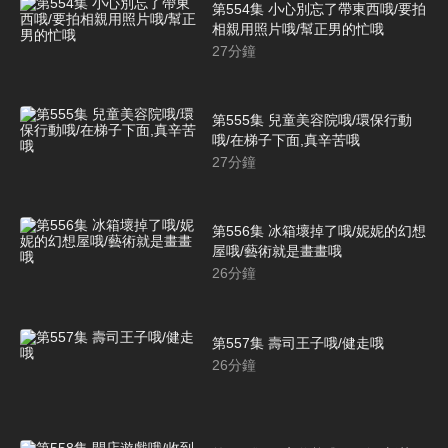
第554集 小心別忘了帶東西哦/要拍
相親用照片哦/幫正男的忙哦
27
分鐘
第555集 兒童美容院哦/環保行動
哦/在梯子下面,真辛苦哦
27
分鐘
第556集 冰箱壞掉了哦/妮妮的幻想
屋哦/藝術就是畫畫哦
26
分鐘
第557集 壽司王子哦/健走哦
26
分鐘