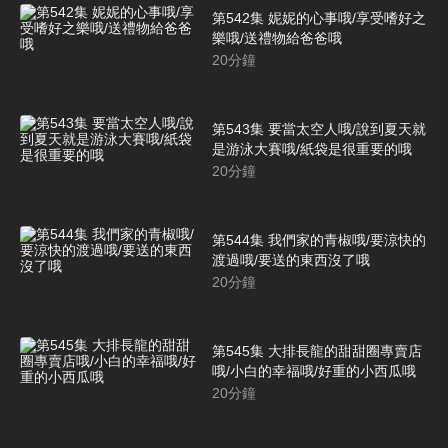
第542集 妮妮的心事哦/享受嗜好之
樂哦/送禮物給爸爸哦
20
分鐘
第543集 要當太空人哦/說到夏天就
是游泳大賽哦/紙袋是很重要的哦
20
分鐘
第544集 我們家的青椒哦/要涼快的
渡過哦/要送的東西沒了哦
20
分鐘
第545集 大排長龍的甜甜圈專賣店
哦/小白的幸福哦/好重的小西瓜哦
20
分鐘