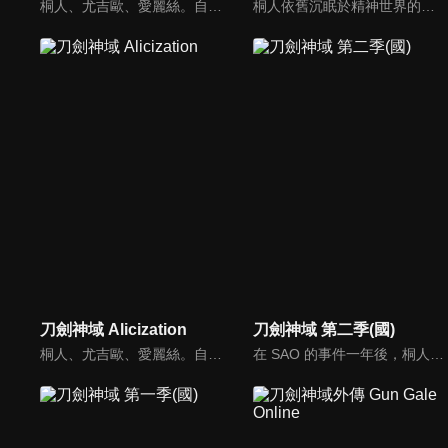
桐人、尤吉歐、愛麗絲。自從兩名修劍士和一名整合騎士打敗最高祭司亞多米尼史特蕾達已過了半年。愛麗絲回到故鄉，在她身旁的是，不只失去摯友、自己也失去了手臂和心的桐人。然而，讓整個裏世界陷入悲劇的《最終負荷實驗》正一步步推進著。刀劍神域最淒美的一戰，最終章即將拉開序幕！
桐人依舊沉眠於精神世界的深處，《闇神貝庫達》加百列卻用策略讓現實世界中的上萬美國玩家登入到裏世界。亞絲娜等人則是使用三個創世神名號的超級帳號與之對抗。這場大戰的結果攸關究極人工智慧還有人類的未來。而掌握關鍵的人，就是那位沉睡的少年──《黑色劍士》。Alicization篇，於本季迎接完結！
刀劍神域 Alicization
刀劍神域 第二季(國)
桐人、尤吉歐、愛麗絲。自從兩名修劍士和一名整合騎士打敗最高祭司亞多米尼史特蕾達已過了半年。愛麗絲回到故鄉，在她身旁的是，不只失去摯友、自己也失去了手臂和心的桐人。然而，讓整個裏世界陷入悲劇的《最終負荷實驗》正一步步推進著。刀劍神域最淒美的一戰，最終章即將拉開序幕！
在 SAO 的事件一年後，桐人和亞絲娜重新適應了現實世界，恢復平靜的生活。這時網路遊戲「Gun Gale Online」裡又發生了奇怪的殺人事件，在網路世界中被「死槍」擊中的玩家，在現實世界也會因心臟衰竭而死亡。桐人接到總務省「假想課」的委託，找出「死槍」的真面目。