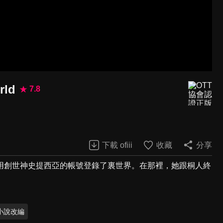
rld
7.8
下載 ofiii
收藏
分享
用創世神史提西亞的帳號登錄了裏世界。在那裡，她跟桐人終
小說改編