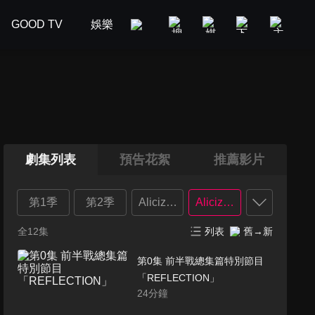
GOOD TV
娛樂
美食旅遊
新聞政論
汽車
劇集列表
預告花絮
推薦影片
第1季
第2季
Alicization
Alicization War of Unde
全12集
列表
舊→新
第0集 前半戰總集篇特別節目
「REFLECTION」
24
分鐘