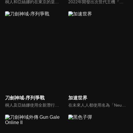
桐人和亞絲娜約在東京的皇居見面，兩人談論著現實與虛擬世界的不同。此時，在線上遊戲Gun Gail Online中，發生有人在遊戲裡受到槍擊，現實中也心臟衰竭的奇特案件。政府「假想課」的課員菊岡調二郎找上了桐人，希望他能潛入Gun Gail Online與兇手接觸...。
2022年開發出次世代主機『NERvGear』，人類終於將虛擬實境完全實現。而虛擬遊戲『Sword Art Online(SAO)』受到世界矚目。當遊戲正式開放後，SAO的開發者茅場晶彥卻向所有玩家宣布：「這款遊戲在破關前無法登出，玩家於遊戲內死亡也等同於現實肉體的死亡。」
刀劍神域-序列爭戰
加速世界
桐人及亞絲娜使用全新潛行模式「Augma」進行冒險戰鬥，在這個一切以排名來論斷的新世界「Ordinal Scale」中，忽然發生的意外，將引領冒險的眾人進入更危機四伏的場域中，繼「SAO事件」之後，桐人是否能夠再度突圍、解開事故的謎團？
在未來人人都使用名為「Neuro-Linker（神經連結裝置）」的終端設備連線。因身材肥胖而受到欺凌的學生有田春雪，過著一邊詛咒現實，一邊提升壁球遊戲的分數最高紀錄的日子。某天，美麗的副學生會長黑雪公主邀請他加入「加速」的網路世界，他的生活就此改變…