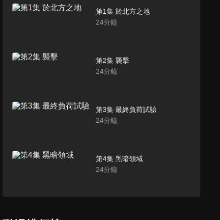
第1集 於北方之地
24
分鐘
第2集 襲擊
24
分鐘
第3集 最終負荷試驗
24
分鐘
第4集 黑暗領域
24
分鐘
第5集 開戰前夜
24
分鐘