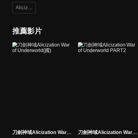
Alicization
推薦影片
刀劍神域Alicization War of Underworld(國)
刀劍神域Alicization War of Underworld PART2