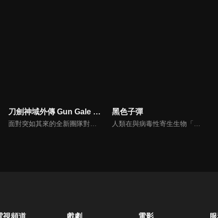
刀劍神域外傳 Gun Gale Online II
黑色子彈
面對突如其來的全新團隊對抗死亡對決大賽，蓮、Ｍ、不可次郎、Pitohui所組成的最強團隊《LPFM》也將參戰。等待著熱門奪冠候補的他們的是……「隨著時間逐漸淹沒的領域」、「潛藏在MAP中央的【UNKNOWN】區域」、以及「無名團隊的結盟」等嚴苛條件。另外，所有玩家也即將迎來令人震驚的特別規則——。
人類在與病毒性寄生生物「原腸動物」的戰爭中落敗，被迫退到荒廢的國土一角苟延殘喘。在時間的流逝下，人類中出現了能控制原腸動物病毒被稱呼「受詛之子」的最後希望，而負責專抗原腸動物的民警里見蓮太郎與「受詛之子」藍原延珠搭檔。某天接獲了政府的特別命令，內容則是避免東京毀滅的高度機密任務…
電視頻道
戲劇
電影
服