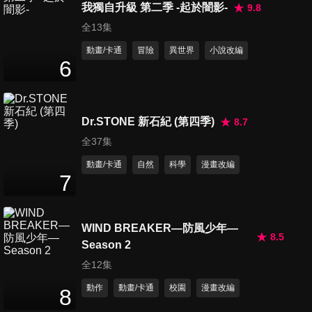
我獨自升級 第二季 -起於闇影-
9.8
全13集
動畫/卡通
冒險
異世界
小說改編
6
Dr.STONE 新石紀 (第四季)
8.7
全37集
動畫/卡通
自然
科學
漫畫改編
7
WIND BREAKER—防風少年—
8.5
Season 2
全12集
動作
動畫/卡通
校園
漫畫改編
8