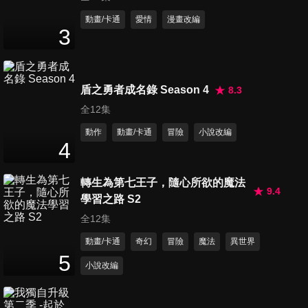
第10集 創世神史提西亞
動畫/卡通
愛情
漫畫改編
3
24
分鐘
第11集 無情的抉擇
盾之勇者成名錄 Season 4
8.3
24
分鐘
全12集
動作
動畫/卡通
冒險
小說改編
4
第12集 一絲光芒
24
分鐘
轉生為第七王子，隨心所欲的魔法
9.4
學習之路 S2
全12集
動畫/卡通
奇幻
冒險
魔法
異世界
5
小說改編