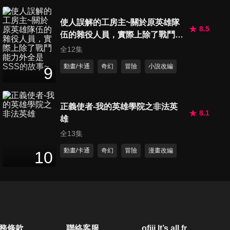
使人誤解的工房主~關於原英雄隊
8.5
伍的雜役人員，實際上除了戰鬥能
力外全是SSS的故事~
全12集
動畫/卡通
奇幻
冒險
小說改編
9
正義使者-我的英雄學院之非法英
8.1
雄
全13集
動畫/卡通
奇幻
冒險
漫畫改編
10
務條款
聯絡客服
ofiii lt’s all free