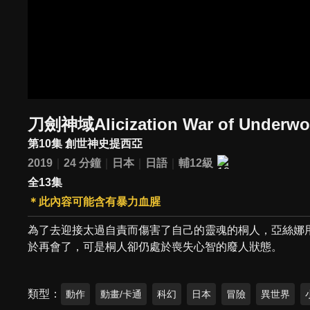
刀劍神域Alicization War of Underwo
第10集 創世神史提西亞
2019
24 分鐘
日本
日語
輔12級
全13集
＊此內容可能含有暴力血腥
為了去迎接太過自責而傷害了自己的靈魂的桐人，亞絲娜
於再會了，可是桐人卻仍處於喪失心智的廢人狀態。
類型
動作
動畫/卡通
科幻
日本
冒險
異世界