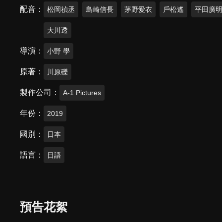
配音
松岡禎丞
島崎信長
茅野愛衣
戶松遙
平田廣
大川透
導演
小野 學
原著
川原礫
製作公司
A-1 Pictures
年份
2019
國別
日本
語言
日語
預告花絮