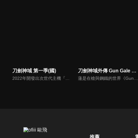
刀劍神域 第一季(國)
刀劍神域外傳 Gun Gale Online
2022年開發出次世代主機『NERvGear』，人類終於將虛擬實境完全實現。而虛擬遊戲『Sword Art Online(SAO)』受到世界矚目。當遊戲正式開放後，SAO的開發者茅場晶彥卻向所有玩家宣布：「這款遊戲在破關前無法登出，玩家於遊戲內死亡也等同於現實肉體的死亡。」
蓮是在槍與鋼鐵的世界《Gun Gale Online》一個人盡情遊玩的女性玩家，她最喜歡可愛的東西，全身的裝備也統一都是粉紅色。因為遇到某件事讓蓮發現PK的樂趣，被別人稱為「粉紅色的惡魔」。如此的蓮，遇到了漂亮又神祕的玩家Pitohui，她在Pitohui的建議下，參加了組隊混戰的活動「特攻強襲」。
推薦