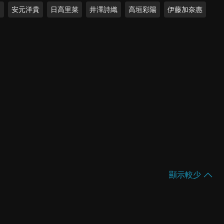
明
安元洋貴
日高里菜
井澤詩織
高垣彩陽
伊藤加奈惠
顯示較少