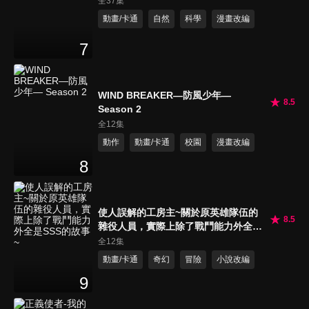
全37集
動畫/卡通
自然
科學
漫畫改編
7
WIND BREAKER—防風少年—
8.5
Season 2
全12集
動作
動畫/卡通
校園
漫畫改編
8
使人誤解的工房主~關於原英雄隊伍的
8.5
雜役人員，實際上除了戰鬥能力外全是
SSS的故事~
全12集
動畫/卡通
奇幻
冒險
小說改編
9