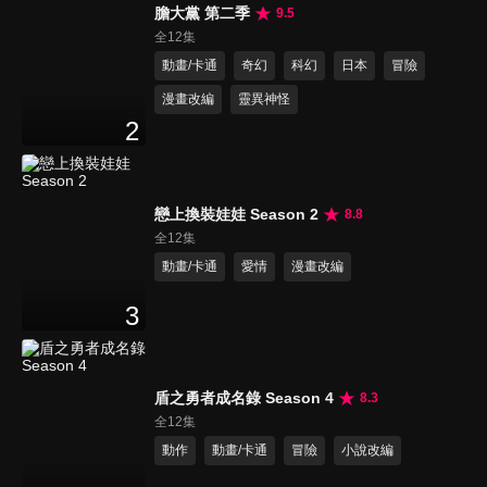
膽大黨 第二季
9.5
全12集
動畫/卡通
奇幻
科幻
日本
冒險
漫畫改編
靈異神怪
2
戀上換裝娃娃 Season 2
8.8
全12集
動畫/卡通
愛情
漫畫改編
3
盾之勇者成名錄 Season 4
8.3
全12集
動作
動畫/卡通
冒險
小說改編