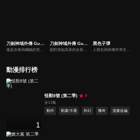
刀劍神域外傳 Gun Gale Online
刀劍神域外傳 Gun Gale Online II
黑色子彈
蓮是在槍與鋼鐵的世界《Gun Gale Online》一個人盡情遊玩的女性玩家，她最喜歡可愛的東西，全身的裝備也統一都是粉紅色。因為遇到某件事讓蓮發現PK的樂趣，被別人稱為「粉紅色的惡魔」。如此的蓮，遇到了漂亮又神祕的玩家Pitohui，她在Pitohui的建議下，參加了組隊混戰的活動「特攻強襲」。
面對突如其來的全新團隊對抗死亡對決大賽，蓮、Ｍ、不可次郎、Pitohui所組成的最強團隊《LPFM》也將參戰。等待著熱門奪冠候補的他們的是……「隨著時間逐漸淹沒的領域」、「潛藏在MAP中央的【UNKNOWN】區域」、以及「無名團隊的結盟」等嚴苛條件。另外，所有玩家也即將迎來令人震驚的特別規則——。
人類在與病毒性寄生生物「原腸動物」的戰爭中落敗，被迫退到荒廢的國土一角苟延殘喘。在時間的流逝下，人類中出現了能控制原腸動物病毒被稱呼「受詛之子」的最後希望，而負責專抗原腸動物的民警里見蓮太郎與「受詛之子」藍原延珠搭檔。某天接獲了政府的特別命令，內容則是避免東京毀滅的高度機密任務…
動漫排行榜
怪獸8號 (第二季)
9
全13集
動作
動畫/卡通
科幻
獵奇
漫畫改編
1