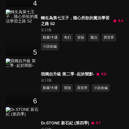
4
轉生為第七王子，隨心所欲的魔法學習
9.4
之路 S2
全12集
動畫/卡通
奇幻
冒險
魔法
異世界
小說改編
5
我獨自升級 第二季 -起於闇影-
9.8
全13集
動畫/卡通
冒險
異世界
小說改編
6
Dr.STONE 新石紀 (第四季)
8.7