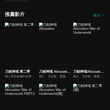
推薦影片
收合
刀劍神域 第二季
刀劍神域 Alicization
刀劍神域Alicization War of Underworld
桐人和亞絲娜約在東京的皇居見面，兩人談論著現實與虛擬世界的不同。此時，在線上遊戲Gun Gail Online中，發生有人在遊戲裡受到槍擊，現實中也心臟衰竭的奇特案件。政府「假想課」的課員菊岡調二郎找上了桐人，希望他能潛入Gun Gail Online與兇手接觸...。
桐人、尤吉歐、愛麗絲。自從兩名修劍士和一名整合騎士打敗最高祭司亞多米尼史特蕾達已過了半年。愛麗絲回到故鄉，在她身旁的是，不只失去摯友、自己也失去了手臂和心的桐人。然而，讓整個裏世界陷入悲劇的《最終負荷實驗》正一步步推進著。刀劍神域最淒美的一戰，最終章即將拉開序幕！
桐人、尤吉歐、愛麗絲。自從兩名修劍士和一名整合騎士打敗最高祭司亞多米尼史特蕾達已過了半年。愛麗絲回到故鄉，在她身旁的是，不只失去摯友、自己也失去了手臂和心的桐人。然而，讓整個裏世界陷入悲劇的《最終負荷實驗》正一步步推進著。刀劍神域最淒美的一戰，最終章即將拉開序幕！