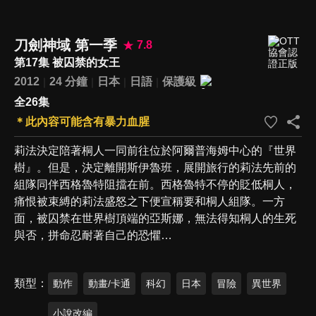
刀劍神域 第一季
7.8
第17集 被囚禁的女王
2012
24 分鐘
日本
日語
保護級
全26集
＊此內容可能含有暴力血腥
莉法決定陪著桐人一同前往位於阿爾普海姆中心的『世界
樹』。但是，決定離開斯伊魯班，展開旅行的莉法先前的
組隊同伴西格魯特阻擋在前。西格魯特不停的貶低桐人，
痛恨被束縛的莉法盛怒之下便宣稱要和桐人組隊。一方
面，被囚禁在世界樹頂端的亞斯娜，無法得知桐人的生死
與否，拼命忍耐著自己的恐懼…
類型
動作
動畫/卡通
科幻
日本
冒險
異世界
小說改編