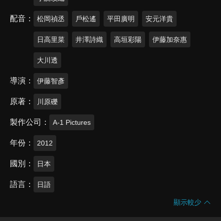
配音
松岡禎丞
戶松遙
平田廣明
安元洋貴
日高里菜
井澤詩織
高垣彩陽
伊藤加奈惠
大川透
導演
伊藤智彥
原著
川原礫
製作公司
A-1 Pictures
年份
2012
國別
日本
語言
日語
顯示較少