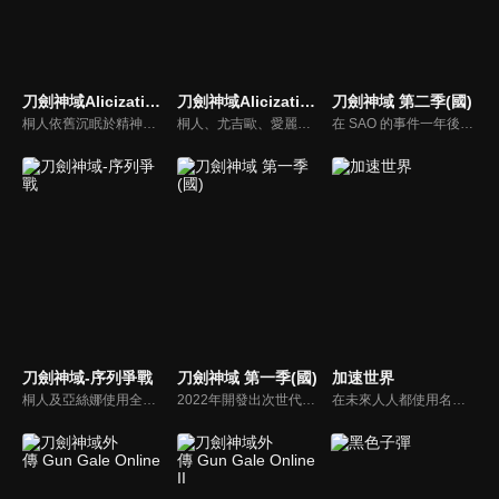
刀劍神域Alicization War of Underworld PART2
刀劍神域Alicization War of Underworld(國)
刀劍神域 第二季(國)
桐人依舊沉眠於精神世界的深處，《闇神貝庫達》加百列卻用策略讓現實世界中的上萬美國玩家登入到裏世界。亞絲娜等人則是使用三個創世神名號的超級帳號與之對抗。這場大戰的結果攸關究極人工智慧還有人類的未來。而掌握關鍵的人，就是那位沉睡的少年──《黑色劍士》。Alicization篇，於本季迎接完結！
桐人、尤吉歐、愛麗絲。自從兩名修劍士和一名整合騎士打敗最高祭司亞多米尼史特蕾達已過了半年。愛麗絲回到故鄉，在她身旁的是，不只失去摯友、自己也失去了手臂和心的桐人。然而，讓整個裏世界陷入悲劇的《最終負荷實驗》正一步步推進著。刀劍神域最淒美的一戰，最終章即將拉開序幕！
在 SAO 的事件一年後，桐人和亞絲娜重新適應了現實世界，恢復平靜的生活。這時網路遊戲「Gun Gale Online」裡又發生了奇怪的殺人事件，在網路世界中被「死槍」擊中的玩家，在現實世界也會因心臟衰竭而死亡。桐人接到總務省「假想課」的委託，找出「死槍」的真面目。
刀劍神域-序列爭戰
刀劍神域 第一季(國)
加速世界
桐人及亞絲娜使用全新潛行模式「Augma」進行冒險戰鬥，在這個一切以排名來論斷的新世界「Ordinal Scale」中，忽然發生的意外，將引領冒險的眾人進入更危機四伏的場域中，繼「SAO事件」之後，桐人是否能夠再度突圍、解開事故的謎團？
2022年開發出次世代主機『NERvGear』，人類終於將虛擬實境完全實現。而虛擬遊戲『Sword Art Online(SAO)』受到世界矚目。當遊戲正式開放後，SAO的開發者茅場晶彥卻向所有玩家宣布：「這款遊戲在破關前無法登出，玩家於遊戲內死亡也等同於現實肉體的死亡。」
在未來人人都使用名為「Neuro-Linker（神經連結裝置）」的終端設備連線。因身材肥胖而受到欺凌的學生有田春雪，過著一邊詛咒現實，一邊提升壁球遊戲的分數最高紀錄的日子。某天，美麗的副學生會長黑雪公主邀請他加入「加速」的網路世界，他的生活就此改變…