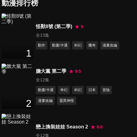
踢
動漫排行榜
24
分鐘
第37集 金x與x小傑
怪獸8號 (第二季)
9
24
分鐘
全13集
動作
動畫/卡通
科幻
獵奇
漫畫改編
1
第38集 老爸x的x答覆
24
分鐘
膽大黨 第二季
9.5
全12集
第39集 願望x跟x誓言
動畫/卡通
奇幻
科幻
日本
冒險
24
分鐘
2
漫畫改編
靈異神怪
第40集 念能力者x是x協力者
24
分鐘
戀上換裝娃娃 Season 2
8.8
全12集