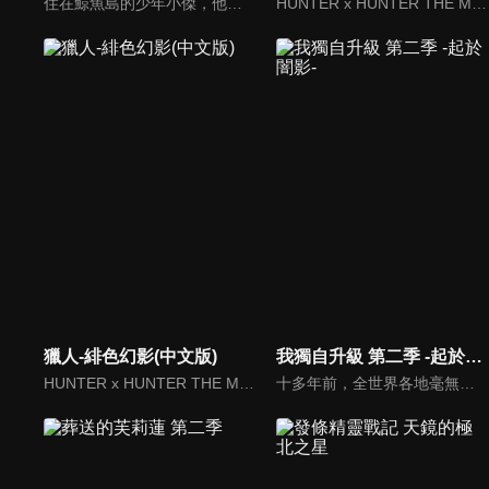
住在鯨魚島的少年小傑，他的夢想就是要像父親一樣成為一名「獵人」。向分散在這個世界各角落的財寶、秘寶、珍品、珍獸及「未知」賭上性命挑戰！決心要成為全職獵人而踏上旅途的小傑，與同樣以獵人為目標努力的酷拉皮卡、雷歐力、奇犽相遇。異想天開、壯烈精彩的冒險即將展開！
HUNTER x HUNTER THE MOVIE: Phantom Rouge
獵人-緋色幻影(中文版)
我獨自升級 第二季 -起於闇影-
HUNTER x HUNTER THE MOVIE: Phantom Rouge
十多年前，全世界各地毫無預警地出現連接異次元與現實世界的「傳送門」，從傳送門出現的怪獸與魔物無法被人類現代化武器消滅，唯一能與魔物抗衡的唯有一部分人類中出現的能力覺醒者,他們被通稱為「獵人」。覺醒後的獵人們有能力等級的高低，一旦覺醒後就不再改變,獵人們運用本身的特殊能力，攻略各個傳送門後方的地下城。主角成振宇原本是實力最弱的 E 級獵人，被笑稱：「人類最弱兵器」，迫於現實,他不得不進入地下城奪取魔物身上的魔晶石養家，卻每次都是重傷而回，在某一次進入雙重地下城之後，成振宇在九死一生的情況下獲得了別人沒有的特殊能力......