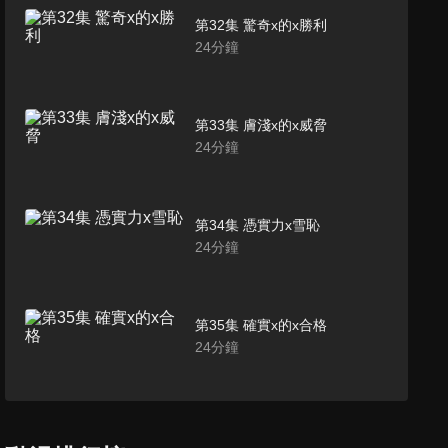
第32集 驚奇x的x勝利
24
分鐘
第33集 膚淺x的x威脅
24
分鐘
第34集 憑實力x雪恥
24
分鐘
第35集 確實x的x合格
24
分鐘
第36集 大大的人情x與x小小一