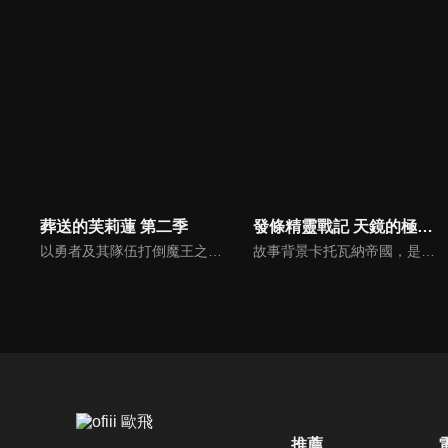
葬送的芙莉蓮 第二季
發條精靈戰記 天鏡的極北之星
以勇者及其隊伍打倒魔王之後的世界為舞台，描繪了與勇者一同擊敗魔王、存活超過千年的精靈魔法使芙莉蓮，以及她與新結識的人們一同踏上的旅程。
故事背景卡托瓦納帝國，是與鄰國處於戰爭狀態的大國。少年伊庫塔在外人眼中，一向是個愛睡午覺、遊手好閒、性喜漁色的傢伙，而這樣的「懶惰鬼」正因為某些內情，不情不願的準備參加高等軍官甄試。在當時，沒有任何人預料到這樣的他，日後竟搖身一變，成為帝國史上首屈一指的名將！
推薦