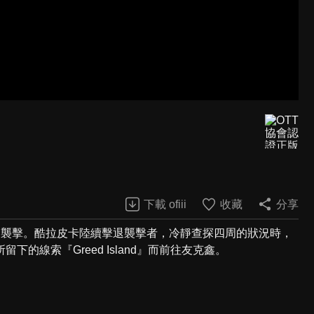
下載 ofiii
收藏
分享
團襲擊。酷拉皮卡陸續擊退襲擊者，冷靜查探四周的狀況時，
線索『Greed Island』而前往友克鑫。