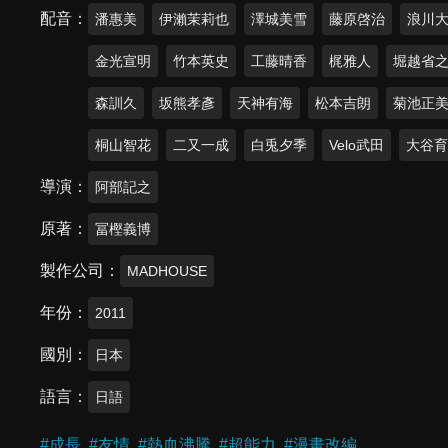
配音
潘惠美
伊瀨茉莉也
澤城美雪
藤原啓治
浪川
金光宣明
竹本英史
工藤晴香
梶雅人
堀越省
森訓久
坂熊孝彥
天神有海
松本吉朗
菊池正
桐山智花
二又一成
白兎夕季
Velo武田
大谷
導演
阿部記之
原著
冨樫義博
製作公司
MADHOUSE
年份
2011
國別
日本
語言
日語
#
成長
#
友情
#
熱血沸騰
#
超能力
#
漫畫改編