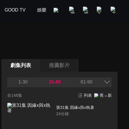
GOOD TV
娛樂
美食旅遊
新聞政論
汽車
劇集列表
推薦影片
1-30
31-60
61-90
全148集
列表
舊→新
第31集 因緣x與x執著
24
分鐘