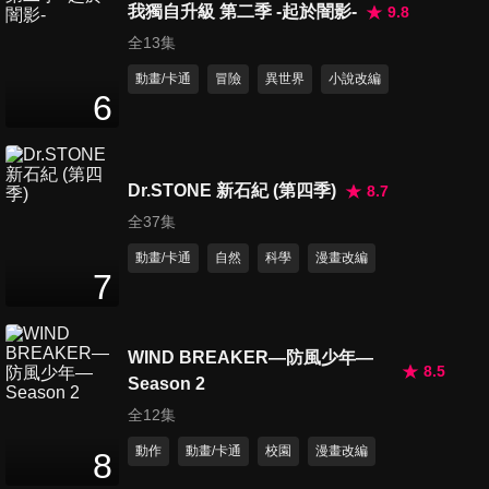
24
分鐘
我獨自升級 第二季 -起於闇影-
9.8
全13集
動畫/卡通
冒險
異世界
小說改編
第46集 追跡者x跟x等待之人
6
24
分鐘
Dr.STONE 新石紀 (第四季)
8.7
第47集 制約x與x誓約
24
分鐘
全37集
動畫/卡通
自然
科學
漫畫改編
7
第48集 利眼x的x眼力
24
分鐘
WIND BREAKER—防風少年—
8.5
Season 2
全12集
第49集 追蹤x加x分析
24
分鐘
動作
動畫/卡通
校園
漫畫改編
8