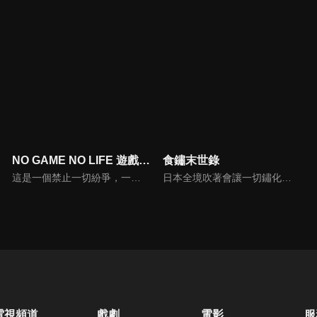
NO GAME NO LIFE 遊戲人生 ZERO
食鏽末世錄
這是一個禁止一切紛爭，一切皆由遊戲來決定的《棋盤上的世界》。在保持不敗的最強玩家兄妹・空與白降臨這個世界的六千多年以前，曾有一對少年和少女，在一場撕裂天空、粉碎星辰的漫長大戰中存活了下來。這是一則最為古老的神話，編織出了延續至今的過去。從未被人述說過的故事，此刻即將拉開帷幕――。
日本全境吹著會讓一切鏽化的「鏽蝕風」。人們過著懼怕城鎮和生命被鏽蝕的生活。赤星畢斯可是個為人忌諱的「蕈菇守護者」一族的少年，他為了拯救瀕死的師父，踏上尋找能淨化一切鏽蝕的蕈菇靈藥「食鏽」的旅程。旅行途中，他邂逅一名貌美的少年醫師貓柳美祿，美祿也同樣在尋找方法，對付侵蝕姊姊的鏽蝕。
電視頻道
戲劇
電影
服