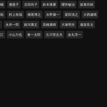
大輔
潘惠子
京田尚子
鈴木琢磨
櫻井敏治
坂東尚樹
之助
村上裕哉
橫尾博之
永野廣一
梁田清之
大西健晴
美
永井一郎
銀河萬丈
高橋廣樹
大塚明夫
逢坂良太
育江
小山力也
會一太郎
古川登志夫
金丸淳一