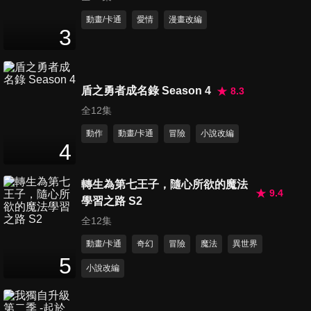
第41集 豪傑x齊聚
動畫/卡通
愛情
漫畫改編
3
24
分鐘
第42集 防守x與x攻擊
盾之勇者成名錄 Season 4
8.3
24
分鐘
全12集
動作
動畫/卡通
冒險
小說改編
4
第43集 衝擊x的x慘劇
24
分鐘
轉生為第七王子，隨心所欲的魔法
9.4
學習之路 S2
全12集
第44集 激戰x的x伏筆
24
分鐘
動畫/卡通
奇幻
冒險
魔法
異世界
5
小說改編
第45集 拘束x與x約束