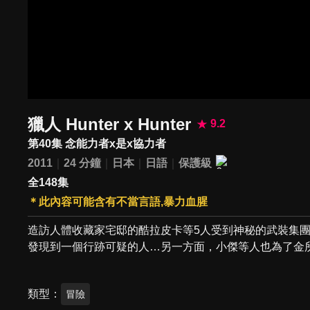
獵人 Hunter x Hunter
9.2
第40集 念能力者x是x協力者
2011
24 分鐘
日本
日語
保護級
全148集
＊此內容可能含有不當言語,暴力血腥
造訪人體收藏家宅邸的酷拉皮卡等5人受到神秘的武裝集
發現到一個行跡可疑的人…另一方面，小傑等人也為了金所留下的
類型
冒險