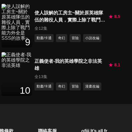
第50集 夥伴x與x刀
使人誤解的工房主~關於原英雄隊
24
分鐘
8.5
伍的雜役人員，實際上除了戰鬥能
力外全是SSS的故事~
全12集
動畫/卡通
奇幻
冒險
小說改編
第51集 殘酷x的x戰場
9
24
分鐘
正義使者-我的英雄學院之非法英
8.1
雄
第52集 襲擊x與x衝擊
24
分鐘
全13集
動畫/卡通
奇幻
冒險
漫畫改編
10
第53集 偽裝x的x假象
24
分鐘
第54集 失準x的x占卜
務條款
聯絡客服
ofiii lt’s all free