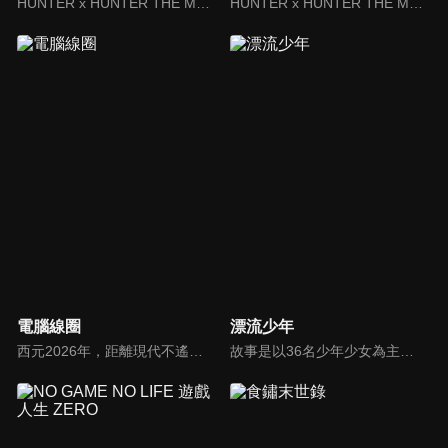
HUNTER x HUNTER THE MOVIE: The LAST MISSION
HUNTER x HUNTER THE MOVIE: The LAST MISSION
電腦線圈
漂流少年
西元2026年，距離現代不遙遠的未來。小孩間大大流行著「電腦眼鏡」。這種「電腦眼鏡」在各個角落都能連上網路，就如現代的手機一樣普及。故事舞台位於既是街上並列許多神社佛閣的古都，同時也擁有最新電腦公共建設的地方城市「大黑市」。
故事是以36名少年少女為主角展開，描述國中三年級的主角與他們同學們，本應過著看是安穩的日常，卻因為突如其來的意外隨著學校進入了異次元展開漂流，而他們也因此覺醒了超能力。為了求生，一場青春科幻群像劇就此展開。