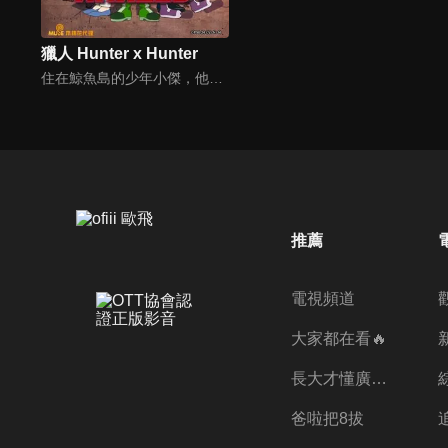
獵人 Hunter x Hunter
住在鯨魚島的少年小傑，他的夢想就是要像父親一樣成為一名「獵人」。向分散在這個世界各角落的財寶、秘寶、珍品、珍獸及「未知」賭上性命挑戰！決心要成為全職獵人而踏上旅途的小傑，與同樣以獵人為目標努力的酷拉皮卡、雷歐力、奇犽相遇。異想天開、壯烈精彩的冒險即將展開！
推薦
電視頻道
大家都在看🔥
長大才懂廣志的偉大
爸啦把8拔