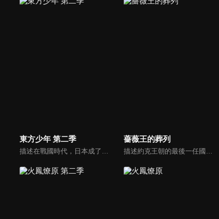
東方少年 第二季
薔薇王的葬列
描述在戰國時代，日本成了鬼怪的天下，人類處處遭受迫害，因此有一群武士努力降伏魔怪，一心想要恢復人類的世界。受此影響，武藏和小次郎從小就對武士心懷憧憬，兩人約好長大後要一起組成最厲害的武士團為民除害。然而，在鬼怪的統治下，武士反被妖魔化，成為眾人唾棄的對象。在大環境不利於己的情況下，兩人要如何實現心中的夢想？
描述約克王朝的最後一任國王「理查三世」，因為具有兩性身體，一出生就被母親視為惡魔之子。無法受到母親關愛的理查，便將協助自己的父親登上王位視為活下去的最大動力。在一次偶然的機會下，理查遇到了一位自稱牧羊人的神秘男子，他的人生也開始有了轉變。