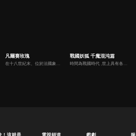
凡爾賽玫瑰
戰國妖狐 千魔混沌篇
在十八世紀末、位於法國象徵繁榮的波旁王朝的凡爾賽宮中，敍述著一名年輕的貴族少女以女扮男裝擔任宮廷護衛與一位出身王室的公主相遇，她們在波旁王朝到法國大革命的時代中展開許多愛恨交織的歷程。
時間為戰國時代 ,世上具有各種魑魅魍魎、異形妖怪等等，總 稱為「 闇」的存在。喜歡人類的妖狐小玉,以及厭惡人類的仙 道迅火, 姊弟兩人進行著掃蕩罪惡的救世活動。另外還有一群專門對付闇的僧侶怪眾們 ,他們以不人道的方式進行人體改造 ,迅火等人與他們產生激烈衝突......!人類當中也有壞人,非人類 的存在也不見得都是邪惡的,迅火因過去的事而極其討厭人類,但在旅程當中,也逐漸目睹到人類善良的一面,他是否能有所轉變呢 ....?
歐！這就是人生啊
電視頻道
戲劇
服