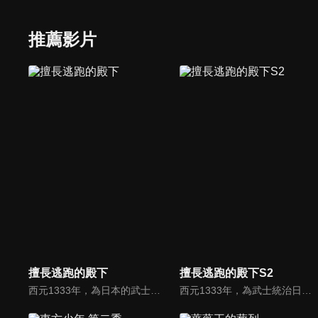
推薦影片
擅長逃跑的殿下
擅長逃跑的殿下S2
西元1333年，為日本的武士治國打下基礎的鎌倉幕府，因為深得信賴的幕臣・足立高氏的謀反而滅亡。失去一切、被推入絕望深淵的幕府正統繼承人・北条時行，在自稱是神的神官・諏訪頼重的指引下逃出了化為焦土的鐮倉……。時行在逃亡到諏訪後，遇見了值得信賴的夥伴，並慢慢累積奪回鐮倉所需的力量。面對時代變遷的驚濤駭浪，與「戰鬥」、「死亡」的武士生存之道背道而馳，時行選擇以「逃跑」、「求生」克服困境。開始於這英雄眾多的亂世，時行重新奪回天下的鬼抓人遊戲將如何發展呢――。
西元1333年，為武士統治日本奠定基石的鎌倉幕府，因其所信任的幕臣——足利尊氏的謀反而宣告滅亡。失去了一切、被推入絕望深淵的幕府正統繼承人——北条時行，在自稱為神的神官——諏訪賴重的手中引導下，逃離了化為一片火海的鎌倉……。在逃亡抵達的諏訪之地，時行與值得信賴的夥伴結成了「逃少黨」，並藉由「逃跑」與「活下去」來克服重重苦難，逐漸磨練出作為率領大軍之將領的實力。另一方面，在京都的尊氏其權力正穩步擴張，而在鎌倉，以尊氏之弟——直義為首的新統治也正大受歡迎。在時代更迭的巨大浪潮中，時行奪回天下的這場捉迷藏，其結局將會走向何方——。