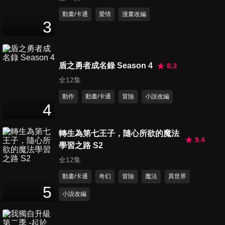
動畫/卡通
愛情
漫畫改編
3
盾之勇者成名錄 Season 4
8.3
全12集
動作
動畫/卡通
冒險
小說改編
4
轉生為第七王子，隨心所欲的魔法
9.4
學習之路 S2
全12集
動畫/卡通
奇幻
冒險
魔法
異世界
5
小說改編