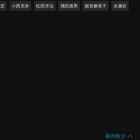
孝宏
小西克幸
松田洋治
飛田展男
能登麻美子
水瀨祈
顯示較少