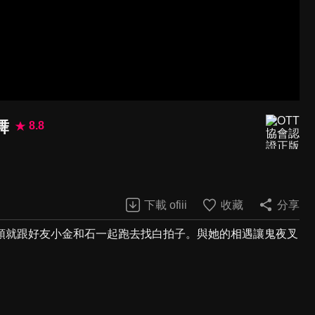
舞
8.8
下載 ofiii
收藏
分享
頭就跟好友小金和石一起跑去找白拍子。與她的相遇讓鬼夜叉
。