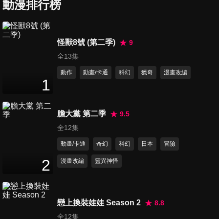
動漫排行榜
怪獸8號 (第二季)
9
全13集
動作
動畫/卡通
科幻
獵奇
漫畫改編
1
膽大黨 第二季
9.5
全12集
動畫/卡通
奇幻
科幻
日本
冒險
2
漫畫改編
靈異神怪
戀上換裝娃娃 Season 2
8.8
全12集