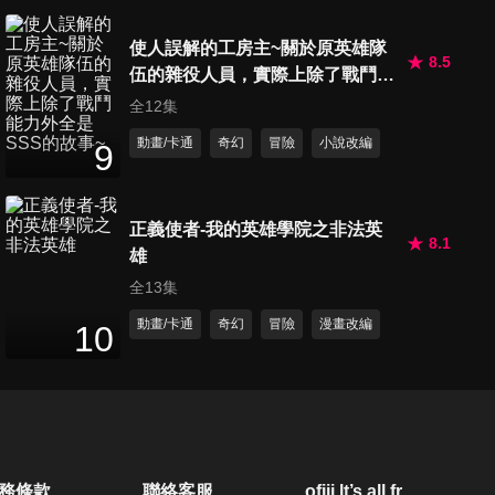
使人誤解的工房主~關於原英雄隊
8.5
伍的雜役人員，實際上除了戰鬥能
力外全是SSS的故事~
全12集
動畫/卡通
奇幻
冒險
小說改編
9
正義使者-我的英雄學院之非法英
8.1
雄
全13集
動畫/卡通
奇幻
冒險
漫畫改編
10
務條款
聯絡客服
ofiii lt’s all free