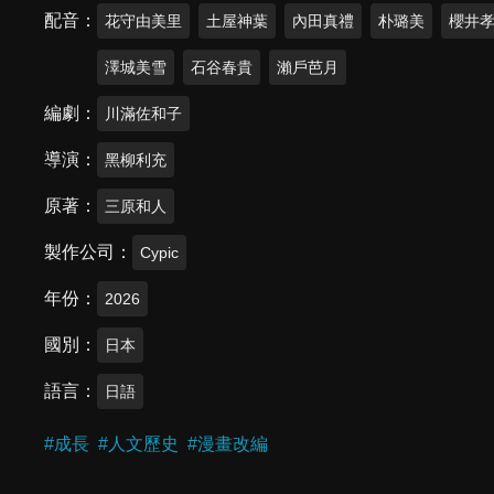
配音
花守由美里
土屋神葉
內田真禮
朴璐美
櫻井
澤城美雪
石谷春貴
瀨戶芭月
編劇
川滿佐和子
導演
黑柳利充
原著
三原和人
製作公司
Cypic
年份
2026
國別
日本
語言
日語
#
成長
#
人文歷史
#
漫畫改編