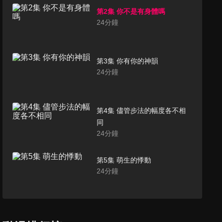
第2集 你不是有身體嗎
24
分鐘
第3集 你有你的神韻
24
分鐘
第4集 儘管步法的幅度各不相
同
24
分鐘
第5集 萌生的悸動
24
分鐘
第6集 羈絆
24
分鐘