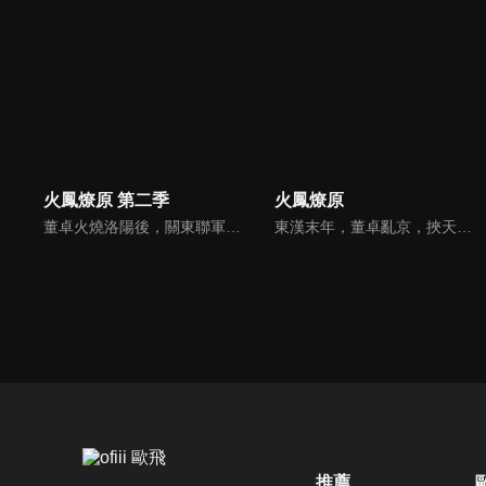
火鳳燎原 第二季
火鳳燎原
董卓火燒洛陽後，關東聯軍與西涼軍於虎牢關狹路相逢。關羽、張飛協助大哥三英戰呂布，劉備終於一戰成名。呂布暗中、要挾殘兵協助自己暗殺董卓。殘兵前往長安途中遭遇袁紹軍，幸得劉關張相助，劉備誤認撩原火為子龍。長安城內，殘兵和呂布聯手，對抗以李儒為首的西涼眾將。雙方鬥智。
東漢末年，董卓亂京，挾天子以令諸侯，將諸侯親屬挾為人質。而後，在呂布的謀劃下，準備以洛陽為誘餌騙盟軍入瓮，火燒洛陽。盟軍為救人質，風流人物各出奇招，霸主與豪傑們的舞台，正拉開帷幕。
推薦