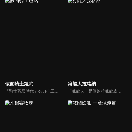
假面騎士鎧武
狩龍人拉格納
「騎士戰國時代」努力打工的青年──葛葉紘汰，他因渴望變得更加強大而苦惱。在這時，他撿到神秘的變身腰帶，得到能夠變身為戰甲騎士鎧武的能力。為了保護眾人，他與從空間裂縫出現的異世界怪生物「異域精靈」展開戰鬥……戰甲騎士之間的戰鬥、與異種族的相遇，這場戰役最後轉為兩個男人的一對一對決。
「獵龍人」是個以狩獵龍族換取報酬的職業。技術拙劣的獵龍人少年・拉格納與討伐龍族數無人能及的天才少女・蕾歐妮卡搭檔，每天致力於狩獵。拉格納只有一個心願──「就算無法變強也無所謂，希望能永遠待在蕾歐身邊。」然而他的想法，卻因為擁有前所未見之強大力量的「上位龍」的襲擊而化為泡影。