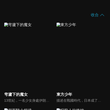
收合
穹廬下的魔女
東方少年
13世紀，一名少女身處伊朗的奴隸市場。這是一個將遼闊大陸操弄於股掌間的一位魔女的故事。失去母親，又被迫遠離故鄉的希塔拉，年紀尚幼，既沒有獨自生存的能力，也沒有未來的希望。這樣的她，被心地善良的學者一家的夫人法蒂瑪收留。「只要透過學習變聰明，不管遇到什麼困擾，都會知道怎麼做才是最好的」法蒂瑪的兒子穆罕默德的一番話觸動了希塔拉。她明白了「知」的可能性與重要性，開始充實自己的學識。她夢想著有朝一日能追上踏上求知之旅的穆罕默德。就在此時，由皇帝成吉思汗所統治，地表最強的「蒙古帝國」正不斷向他國發動侵略，勢力與日俱增。那永無止境的野心，終於也波及了希塔拉居住的城市。在帝國第四皇子拖雷的侵略下，安穩的日子畫上了句點。失去一切的希塔拉，發誓要向這個深不可測的強國復仇。
描述在戰國時代，日本成了鬼怪的天下，人類處處遭受迫害，因此有一群武士努力降伏魔怪，一心想要恢復人類的世界。受此影響，武藏和小次郎從小就對武士心懷憧憬，兩人約好長大後要一起組成最厲害的武士團為民除害。然而，在鬼怪的統治下，武士反被妖魔化，成為眾人唾棄的對象。在大環境不利於己的情況下，兩人要如何實現心中的夢想？