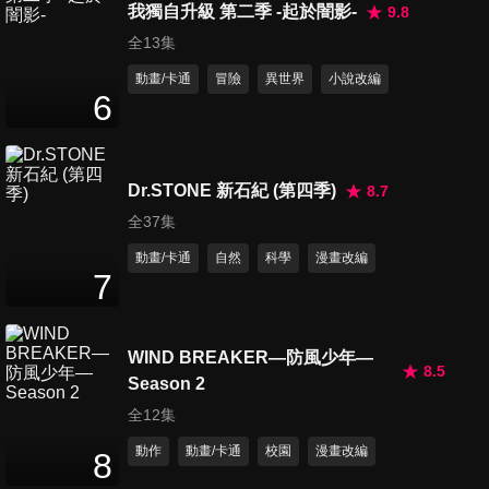
我獨自升級 第二季 -起於闇影-
9.8
全13集
動畫/卡通
冒險
異世界
小說改編
6
Dr.STONE 新石紀 (第四季)
8.7
全37集
動畫/卡通
自然
科學
漫畫改編
7
WIND BREAKER—防風少年—
8.5
Season 2
全12集
動作
動畫/卡通
校園
漫畫改編
8