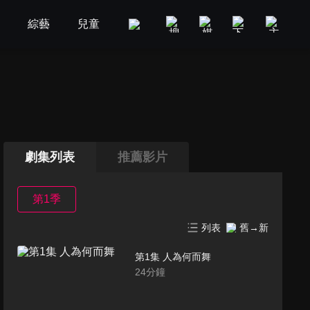
劇
綜藝
兒童
GOOD TV
娛樂
美食旅遊
劇集列表
推薦影片
第1季
列表
舊→新
第1集 人為何而舞
24
分鐘