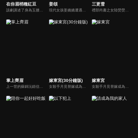
在你眉梢種紅豆
姜頌
三更雪
該劇講述了身為玉腰奴的絳朱必須在成年後的月圓之夜找到一名玉郎，與其雙修攝取元陽，以度過寒骨症的故事。一心追捕玉腰奴的權臣沈謬意外被絳朱種下相思蠱，不得不屈從蠱性保護絳朱。兩人從對立到相知相愛，最終攜手為玉腰奴沉冤昭雪。
現代女孩姜嬌嬌遭遇意外，醒來之後發現自己穿越到古言小說中，與一個剛剛葬身火海的心機女子「姜頌」長得一模一樣。姜頌雖有傾城美貌，但因手段狠毒而不得人心。姜嬌嬌決定以新的身分活出不一樣的人生。
禮部尚書之女陸熒熒因家道中落淪為暴君君澈的妃嬪，而後被他誤殺，幸運的是她重生到了一切悲劇發生之前。這一世，陸熒熒發誓要改變命運，為此她找到了仍是罪囚的君澈，買下他利用他幫自己復仇，而君澈確實也有必須隱藏身份的理由，兩人的命運因此緊緊糾纏在一起...
掌上齊眉
嫁東宮(30分鐘版)
嫁東宮
上一世的蘇錦沅錯信奸人，逃婚釀成大禍。重生歸來，她卻驚見昔日恩人蕭家慘遭滅門。為贖前罪，她與替兄迎親的蕭家養子謝雲宴再次重逢，只為護蕭家周全。動盪亂世中，兩人攜手求生，卻背負叔嫂之名，跨不過的身分鴻溝，仍義無反顧衝破桎梏，直面血海深仇。
女殺手月見替嫁成為辰國太子妃，沒想到剛入府就遇上太子暴斃，要被賜死陪葬。月見想法脫身與組織內應二皇子接頭，從此周旋在共用一幅面孔的兩位皇子之間，令人心動的愛情也暗暗發生。
女殺手月見替嫁成為辰國太子妃，沒想到剛入府就遇上太子暴斃，要被賜死陪葬。月見想法脫身與組織內應二皇子接頭，從此周旋在共用一幅面孔的兩位皇子之間，令人心動的愛情也暗暗發生。