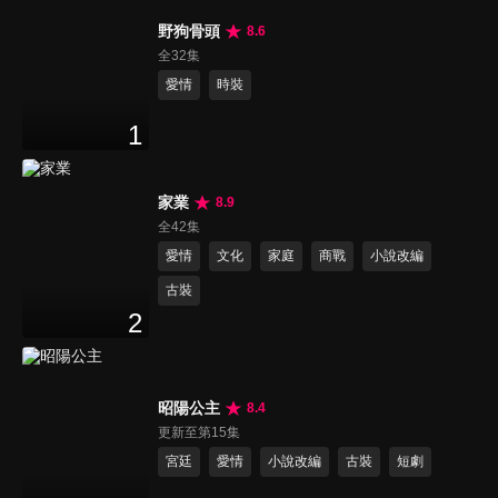
野狗骨頭
8.6
全32集
愛情
時裝
1
家業
8.9
全42集
愛情
文化
家庭
商戰
小說改編
古裝
2
昭陽公主
8.4
更新至第15集
宮廷
愛情
小說改編
古裝
短劇