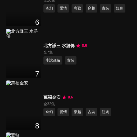
全26集
奇幻
愛情
商戰
穿越
古裝
短劇
6
北方謙三 水滸傳
8.6
全7集
小說改編
古裝
7
萬福金安
8.6
全32集
奇幻
愛情
穿越
古裝
短劇
8