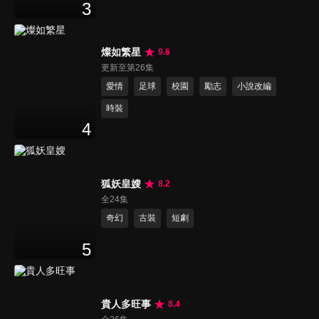
3
燦如繁星
9.6
更新至第26集
愛情
足球
校園
勵志
小說改編
時裝
4
狐妖皇嫂
8.2
全24集
奇幻
古裝
短劇
5
貴人多旺事
8.4