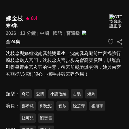
嫁金枝
8.4
第9集
2026
13 分鐘
中國
國語
普遍級
全24集
沈枝念與嫡姐沈南喬雙雙重生，沈南喬為避前世宮禍強行
將枝念送入宮門，沈枝念入宮步步為營高爽反殺，以智謀
引得皇帝南宮玄羽的注意，後宮前朝詭譎雲湧，她與南宮
玄羽從試探到傾心，攜手共破宮廷危局！
類型
奇幻
愛情
小說改編
古裝
短劇
演員
鄧孝慈
鄭湫泓
程放
沈芝弈
崔旭宇
錢可兒
劉奕靈