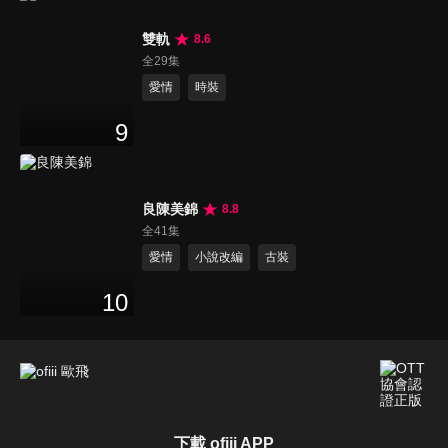
雙軌
8.6
全29集
愛情
時裝
9
良陳美錦
8.8
全41集
愛情
小說改編
古裝
10
下載 ofiii APP