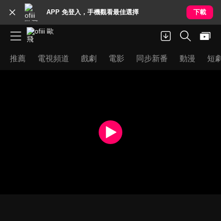
APP 免登入，手機觀看最佳選擇
下載
推薦
電視頻道
戲劇
電影
同步新番
動漫
短