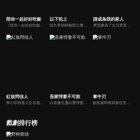
陪你一起好好吃飯
以下犯上
請成為我的家人
《陪你一起好好吃飯》陸劇線上看。不會做飯連廚房都沒有的餘昊（高瀚宇），為了自己創建的美食平台，用替身拍攝，得罪了節目組。蘇可嵐（鄭湫泓）臨危受命成為公關總監，接手公關工作應對危機，成了餘昊的廚藝老師。她帶他進入了廚房，也慢慢開始進入他的心。
陸九寧幼時被拐入陳府為奴，與陳婉兒情同姊妹。婉兒入宮後遭姝王妃陷害身亡，九寧誓要雪冤。她在繡坊受辱卻憑才智自保，得皇叔允祕相助，查出姝王妃罪證。追查中更揭開陳府長年拐賣女子、勾結貪官的黑幕，婉兒亦因此遇害。九寧聯手允祕蒐證上呈，惡徒伏法，被拐女子獲救。
齊思樂為了女兒萱萱的手術費，需要拿下茂林策劃案訂單，苦纏茂林老闆宋皓宇。而宋皓宇也在帶兒子辰辰挑選生日禮物時，發現齊思樂身上有一枚和辰辰一樣的胸針。宋皓宇通過胸針的線索，逐漸確認了萱萱和辰辰的關係。為了能讓兩個孩子有圓滿的家庭，宋皓宇向齊思樂提出求婚，兩人自此走入前途未卜的婚姻。
紅妝問佳人
吾家悍妻不可欺
掌中刃
華小菲跌落人生谷底、負債昏迷，夢中穿越繁華都城創業，結識守衛軍首領徐子齊與商會會長房離恨。皇后命徐子齊暗查官商勾結、哄抬物價案，真相直指商會。華小菲憑誠信經營崛起，與徐子齊呈上帳本揭露罪行，惡人伏法，最終成就傳奇女商人並喜結連理。
白面書生蕭白娶悍妻徐三娘，誰知她是失憶女將軍，他是隱姓世子爺。假夫妻變真戰友，組百姓軍抗倭寇，鬥權宦，夫妻聯手揭陰謀，救孤寡，在亂世中為百姓打下一座俠義之城。
顧魚落即將與新任玄機閣閣主顧朝夕成婚之際，顧朝夕遭人暗殺了。為穩定局勢，魚落得找個人來假扮顧朝夕。而太子殷晝為避禍調查潛入顧家，假扮顧朝夕。殷晝人前溫柔繾綣，人後殺伐果斷，卻發現魚落的夫君竟正是當年他失蹤的大哥。各自懷揣秘密的二人從針鋒相對到互生情愫，最終心意相通。
戲劇排行榜