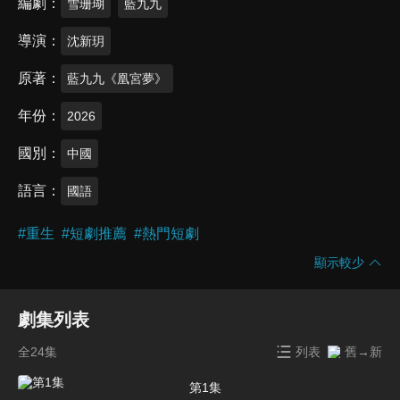
編劇
雪珊瑚
藍九九
導演
沈新玥
原著
藍九九《凰宮夢》
年份
2026
國別
中國
語言
國語
#
重生
#
短劇推薦
#
熱門短劇
顯示較少
劇集列表
全24集
列表
舊→新
第1集