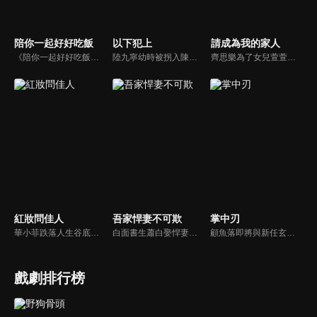
陪你一起好好吃飯
以下犯上
請成為我的家人
《陪你一起好好吃飯》陸劇線上看。不會做飯連廚房都沒有的餘昊（高瀚宇），為了自己創建的美食平台，用替身拍攝，得罪了節目組。蘇可嵐（鄭湫泓）臨危受命成為公關總監，接手公關工作應對危機，成了餘昊的廚藝老師。她帶他進入了廚房，也慢慢開始進入他的心。
陸九寧幼時被拐入陳府為奴，與陳婉兒情同姊妹。婉兒入宮後遭姝王妃陷害身亡，九寧誓要雪冤。她在繡坊受辱卻憑才智自保，得皇叔允祕相助，查出姝王妃罪證。追查中更揭開陳府長年拐賣女子、勾結貪官的黑幕，婉兒亦因此遇害。九寧聯手允祕蒐證上呈，惡徒伏法，被拐女子獲救。
齊思樂為了女兒萱萱的手術費，需要拿下茂林策劃案訂單，苦纏茂林老闆宋皓宇。而宋皓宇也在帶兒子辰辰挑選生日禮物時，發現齊思樂身上有一枚和辰辰一樣的胸針。宋皓宇通過胸針的線索，逐漸確認了萱萱和辰辰的關係。為了能讓兩個孩子有圓滿的家庭，宋皓宇向齊思樂提出求婚，兩人自此走入前途未卜的婚姻。
紅妝問佳人
吾家悍妻不可欺
掌中刃
華小菲跌落人生谷底、負債昏迷，夢中穿越繁華都城創業，結識守衛軍首領徐子齊與商會會長房離恨。皇后命徐子齊暗查官商勾結、哄抬物價案，真相直指商會。華小菲憑誠信經營崛起，與徐子齊呈上帳本揭露罪行，惡人伏法，最終成就傳奇女商人並喜結連理。
白面書生蕭白娶悍妻徐三娘，誰知她是失憶女將軍，他是隱姓世子爺。假夫妻變真戰友，組百姓軍抗倭寇，鬥權宦，夫妻聯手揭陰謀，救孤寡，在亂世中為百姓打下一座俠義之城。
顧魚落即將與新任玄機閣閣主顧朝夕成婚之際，顧朝夕遭人暗殺了。為穩定局勢，魚落得找個人來假扮顧朝夕。而太子殷晝為避禍調查潛入顧家，假扮顧朝夕。殷晝人前溫柔繾綣，人後殺伐果斷，卻發現魚落的夫君竟正是當年他失蹤的大哥。各自懷揣秘密的二人從針鋒相對到互生情愫，最終心意相通。
戲劇排行榜