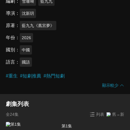
編劇
雪珊瑚
藍九九
導演
沈新玥
原著
藍九九《凰宮夢》
年份
2026
國別
中國
語言
國語
#
重生
#
短劇推薦
#
熱門短劇
顯示較少
劇集列表
全24集
列表
舊→新
第1集