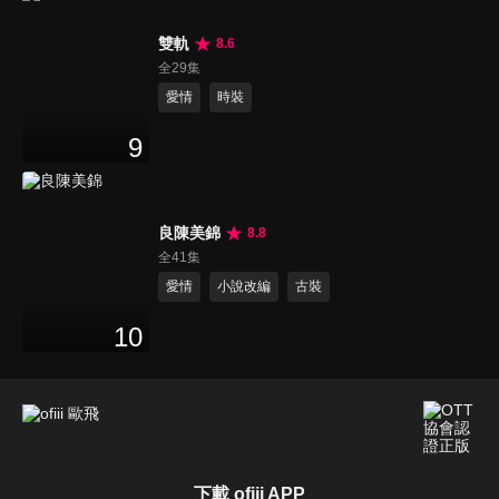
雙軌
8.6
全29集
愛情
時裝
9
良陳美錦
8.8
全41集
愛情
小說改編
古裝
10
下載 ofiii APP