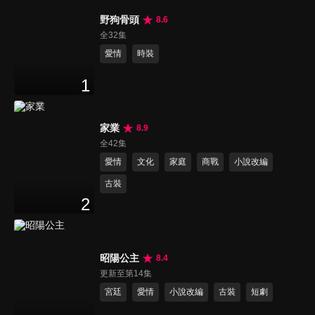
野狗骨頭
8.6
全32集
愛情
時裝
1
家業
8.9
全42集
愛情
文化
家庭
商戰
小說改編
古裝
2
昭陽公主
8.4
更新至第14集
宮廷
愛情
小說改編
古裝
短劇