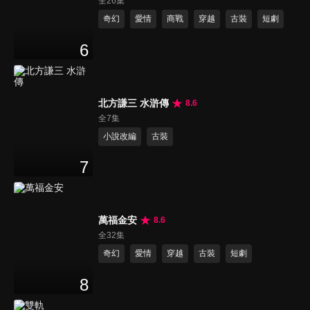
全26集
奇幻
愛情
商戰
穿越
古裝
短劇
6
北方謙三 水滸傳
8.6
全7集
小說改編
古裝
7
萬福金安
8.6
全32集
奇幻
愛情
穿越
古裝
短劇
8