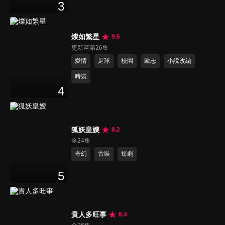
3
燦如繁星
9.6
更新至第26集
愛情
足球
校園
勵志
小說改編
時裝
4
狐妖皇嫂
8.2
全24集
奇幻
古裝
短劇
5
貴人多旺事
8.4