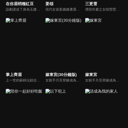
在你眉梢種紅豆
姜頌
三更雪
該劇講述了身為玉腰奴的絳朱必須在成年後的月圓之夜找到一名玉郎，與其雙修攝取元陽，以度過寒骨症的故事。一心追捕玉腰奴的權臣沈謬意外被絳朱種下相思蠱，不得不屈從蠱性保護絳朱。兩人從對立到相知相愛，最終攜手為玉腰奴沉冤昭雪。
現代女孩姜嬌嬌遭遇意外，醒來之後發現自己穿越到古言小說中，與一個剛剛葬身火海的心機女子「姜頌」長得一模一樣。姜頌雖有傾城美貌，但因手段狠毒而不得人心。姜嬌嬌決定以新的身分活出不一樣的人生。
禮部尚書之女陸熒熒因家道中落淪為暴君君澈的妃嬪，而後被他誤殺，幸運的是她重生到了一切悲劇發生之前。這一世，陸熒熒發誓要改變命運，為此她找到了仍是罪囚的君澈，買下他利用他幫自己復仇，而君澈確實也有必須隱藏身份的理由，兩人的命運因此緊緊糾纏在一起...
掌上齊眉
嫁東宮(30分鐘版)
嫁東宮
上一世的蘇錦沅錯信奸人，逃婚釀成大禍。重生歸來，她卻驚見昔日恩人蕭家慘遭滅門。為贖前罪，她與替兄迎親的蕭家養子謝雲宴再次重逢，只為護蕭家周全。動盪亂世中，兩人攜手求生，卻背負叔嫂之名，跨不過的身分鴻溝，仍義無反顧衝破桎梏，直面血海深仇。
女殺手月見替嫁成為辰國太子妃，沒想到剛入府就遇上太子暴斃，要被賜死陪葬。月見想法脫身與組織內應二皇子接頭，從此周旋在共用一幅面孔的兩位皇子之間，令人心動的愛情也暗暗發生。
女殺手月見替嫁成為辰國太子妃，沒想到剛入府就遇上太子暴斃，要被賜死陪葬。月見想法脫身與組織內應二皇子接頭，從此周旋在共用一幅面孔的兩位皇子之間，令人心動的愛情也暗暗發生。