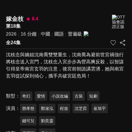
嫁金枝
8.4
第18集
2026
16 分鐘
中國
國語
普遍級
全24集
沈枝念與嫡姐沈南喬雙雙重生，沈南喬為避前世宮禍強行
將枝念送入宮門，沈枝念入宮步步為營高爽反殺，以智謀
引得皇帝南宮玄羽的注意，後宮前朝詭譎雲湧，她與南宮
玄羽從試探到傾心，攜手共破宮廷危局！
類型
奇幻
愛情
小說改編
古裝
短劇
演員
鄧孝慈
鄭湫泓
程放
沈芝弈
崔旭宇
錢可兒
劉奕靈