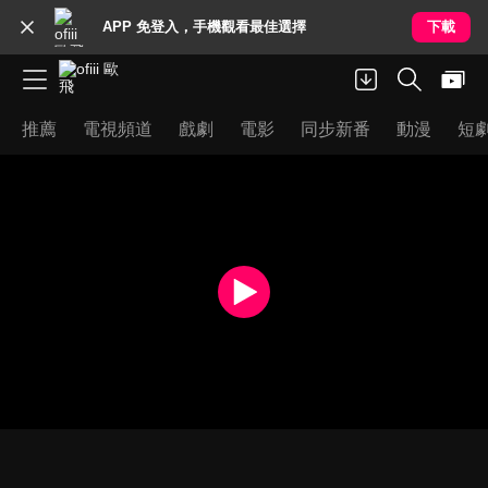
APP 免登入，手機觀看最佳選擇
下載
推薦
電視頻道
戲劇
電影
同步新番
動漫
短