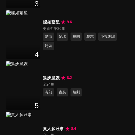
3
燦如繁星
9.6
更新至第26集
愛情
足球
校園
勵志
小說改編
時裝
4
狐妖皇嫂
8.2
全24集
奇幻
古裝
短劇
5
貴人多旺事
8.4