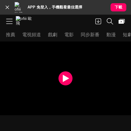
APP 免登入，手機觀看最佳選擇
下載
推薦
電視頻道
戲劇
電影
同步新番
動漫
短