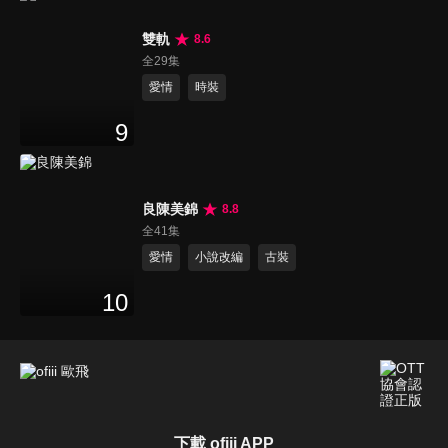
雙軌
8.6
全29集
愛情
時裝
9
良陳美錦
8.8
全41集
愛情
小說改編
古裝
10
下載 ofiii APP