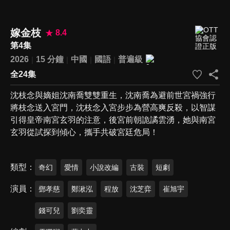
嫁金枝
8.4
第4集
2026
15 分鐘
中國
國語
普遍級
全24集
沈枝念與嫡姐沈南喬雙雙重生，沈南喬為避前世宮禍強行
將枝念送入宮門，沈枝念入宮步步為營高爽反殺，以智謀
引得皇帝南宮玄羽的注意，後宮前朝詭譎雲湧，她與南宮
玄羽從試探到傾心，攜手共破宮廷危局！
類型
奇幻
愛情
小說改編
古裝
短劇
演員
鄧孝慈
鄭湫泓
程放
沈芝弈
崔旭宇
錢可兒
劉奕靈