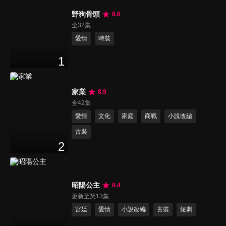
野狗骨頭
8.6
全32集
愛情
時裝
1
家業
8.9
全42集
愛情
文化
家庭
商戰
小說改編
古裝
2
昭陽公主
8.4
更新至第13集
宮廷
愛情
小說改編
古裝
短劇