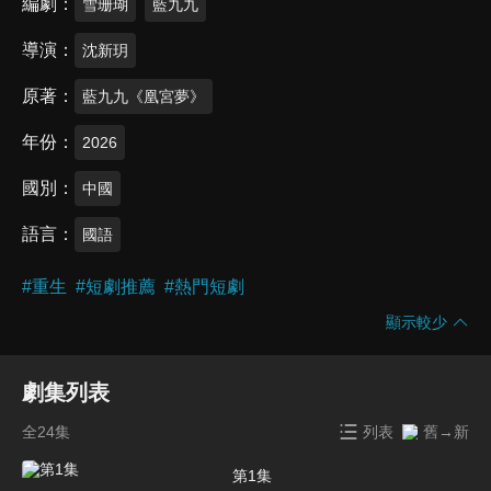
編劇
雪珊瑚
藍九九
導演
沈新玥
原著
藍九九《凰宮夢》
年份
2026
國別
中國
語言
國語
#
重生
#
短劇推薦
#
熱門短劇
顯示較少
劇集列表
全24集
列表
舊→新
第1集