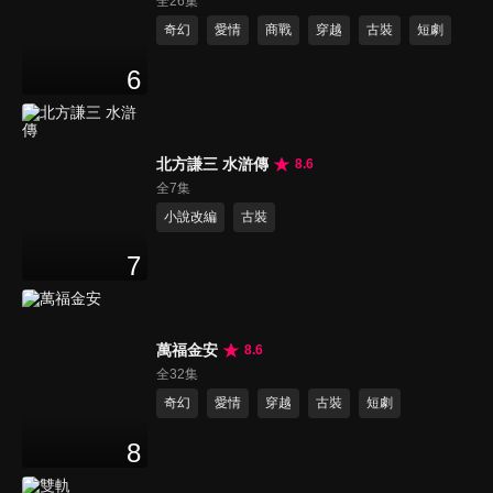
全26集
奇幻
愛情
商戰
穿越
古裝
短劇
6
北方謙三 水滸傳
8.6
全7集
小說改編
古裝
7
萬福金安
8.6
全32集
奇幻
愛情
穿越
古裝
短劇
8