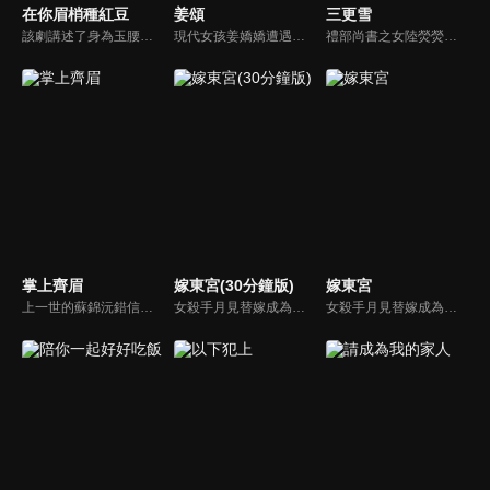
在你眉梢種紅豆
姜頌
三更雪
該劇講述了身為玉腰奴的絳朱必須在成年後的月圓之夜找到一名玉郎，與其雙修攝取元陽，以度過寒骨症的故事。一心追捕玉腰奴的權臣沈謬意外被絳朱種下相思蠱，不得不屈從蠱性保護絳朱。兩人從對立到相知相愛，最終攜手為玉腰奴沉冤昭雪。
現代女孩姜嬌嬌遭遇意外，醒來之後發現自己穿越到古言小說中，與一個剛剛葬身火海的心機女子「姜頌」長得一模一樣。姜頌雖有傾城美貌，但因手段狠毒而不得人心。姜嬌嬌決定以新的身分活出不一樣的人生。
禮部尚書之女陸熒熒因家道中落淪為暴君君澈的妃嬪，而後被他誤殺，幸運的是她重生到了一切悲劇發生之前。這一世，陸熒熒發誓要改變命運，為此她找到了仍是罪囚的君澈，買下他利用他幫自己復仇，而君澈確實也有必須隱藏身份的理由，兩人的命運因此緊緊糾纏在一起...
掌上齊眉
嫁東宮(30分鐘版)
嫁東宮
上一世的蘇錦沅錯信奸人，逃婚釀成大禍。重生歸來，她卻驚見昔日恩人蕭家慘遭滅門。為贖前罪，她與替兄迎親的蕭家養子謝雲宴再次重逢，只為護蕭家周全。動盪亂世中，兩人攜手求生，卻背負叔嫂之名，跨不過的身分鴻溝，仍義無反顧衝破桎梏，直面血海深仇。
女殺手月見替嫁成為辰國太子妃，沒想到剛入府就遇上太子暴斃，要被賜死陪葬。月見想法脫身與組織內應二皇子接頭，從此周旋在共用一幅面孔的兩位皇子之間，令人心動的愛情也暗暗發生。
女殺手月見替嫁成為辰國太子妃，沒想到剛入府就遇上太子暴斃，要被賜死陪葬。月見想法脫身與組織內應二皇子接頭，從此周旋在共用一幅面孔的兩位皇子之間，令人心動的愛情也暗暗發生。