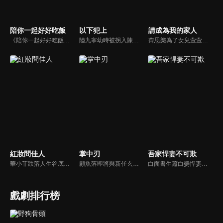
陪你一起好好吃飯
以下犯上
請成為我的家人
《陪你一起好好吃飯》陸劇線上看。不會做飯連廚房都沒有的餘昊（高瀚宇），為了自己創建的美食平台，用替身拍攝，得罪了節目組。蘇可嵐（鄭湫泓）臨危受命成為公關總監，接手公關工作應對危機，成了餘昊的廚藝老師。她帶他進入了廚房，也慢慢開始進入他的心。
陸九寧幼時被拐入陳府為奴，與陳婉兒情同姊妹。婉兒入宮後遭姝王妃陷害身亡，九寧誓要雪冤。她在繡坊受辱卻憑才智自保，得皇叔允祕相助，查出姝王妃罪證。追查中更揭開陳府長年拐賣女子、勾結貪官的黑幕，婉兒亦因此遇害。九寧聯手允祕蒐證上呈，惡徒伏法，被拐女子獲救。
齊思樂為了女兒萱萱的手術費，需要拿下茂林策劃案訂單，苦纏茂林老闆宋皓宇。而宋皓宇也在帶兒子辰辰挑選生日禮物時，發現齊思樂身上有一枚和辰辰一樣的胸針。宋皓宇通過胸針的線索，逐漸確認了萱萱和辰辰的關係。為了能讓兩個孩子有圓滿的家庭，宋皓宇向齊思樂提出求婚，兩人自此走入前途未卜的婚姻。
紅妝問佳人
掌中刃
吾家悍妻不可欺
華小菲跌落人生谷底、負債昏迷，夢中穿越繁華都城創業，結識守衛軍首領徐子齊與商會會長房離恨。皇后命徐子齊暗查官商勾結、哄抬物價案，真相直指商會。華小菲憑誠信經營崛起，與徐子齊呈上帳本揭露罪行，惡人伏法，最終成就傳奇女商人並喜結連理。
顧魚落即將與新任玄機閣閣主顧朝夕成婚之際，顧朝夕遭人暗殺了。為穩定局勢，魚落得找個人來假扮顧朝夕。而太子殷晝為避禍調查潛入顧家，假扮顧朝夕。殷晝人前溫柔繾綣，人後殺伐果斷，卻發現魚落的夫君竟正是當年他失蹤的大哥。各自懷揣秘密的二人從針鋒相對到互生情愫，最終心意相通。
白面書生蕭白娶悍妻徐三娘，誰知她是失憶女將軍，他是隱姓世子爺。假夫妻變真戰友，組百姓軍抗倭寇，鬥權宦，夫妻聯手揭陰謀，救孤寡，在亂世中為百姓打下一座俠義之城。
戲劇排行榜