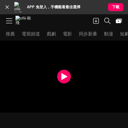
APP 免登入，手機觀看最佳選擇
下載
推薦
電視頻道
戲劇
電影
同步新番
動漫
短