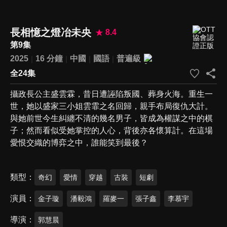
長相憶之燈冶未央
8.4
第9集
2025
16 分鐘
中國
國語
普遍級
全24集
攝政長公主盛雲霖，昔日遭誣陷叛國、葬身火海。重生一
世，她以盛家三小姐雲霏之名回歸，親手布局復仇大計。
與她前世今生糾纏不清的幾名男子，皆成為權謀之中的棋
子；然而看似受她掌控的人心，背後亦各懷算計。在這場
愛恨交織的博弈之中，誰能笑到最後？
類型
奇幻
愛情
穿越
古裝
短劇
演員
金子璇
潘毅鴻
羅麥一
張子鑫
李慕宇
導演
郭慧晨