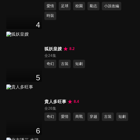
愛情
足球
校園
勵志
小說改編
時裝
4
狐妖皇嫂
8.2
全24集
奇幻
古裝
短劇
5
貴人多旺事
8.4
全26集
奇幻
愛情
商戰
穿越
古裝
短劇
6