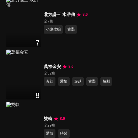
北方謙三 水滸傳
8.6
全7集
小說改編
古裝
7
萬福金安
8.6
全32集
奇幻
愛情
穿越
古裝
短劇
8
雙軌
8.6
全29集
愛情
時裝