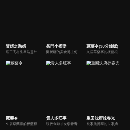
賢婿之憨婿
柴門小福妻
藏藥令(30分鐘版)
理工高材生韋浩意外魂穿大庸朝，竟成為大庸人盡皆知的“韋憨子”！擁有獨特思維方式的韋浩憑藉現代知識一路開掛狂攬萬金，加封侯爵！於異世踏破荊棘逆勢突圍，上演了一出硬核且爽感拉滿的古代逆襲傳奇！
開餐廳的美食博主何青青意外跌倒後，穿越到了古代田園。從賺錢還債、先婚後愛到萌娃養成，還收穫了傅清淮的真摯感情。就在她事業、親情、愛情三全的時候，卻面臨著是要離開這裏回去現代生活，還是拋開過去留下與傅清淮、孩子們在一起的艱難抉擇……
久居草藥寨的板藍根精怪〈小藍〉，意外救下了突破草藥寨結界的醫官〈阿九〉，阿九除了是倍受敬仰的九神醫，其實他的隱藏身份是抓捕草藥精怪的上清司統領〈玖冥〉。小藍與阿九意外結為同死同傷的靈配關係，就此展開了一場貓鼠遊戲，並由此揭開了二人前世今生的兩世牽絆。
藏藥令
貴人多旺事
重回沈府掠春光
久居草藥寨的板藍根精怪〈小藍〉，意外救下了突破草藥寨結界的醫官〈阿九〉，阿九除了是倍受敬仰的九神醫，其實他的隱藏身份是抓捕草藥精怪的上清司統領〈玖冥〉。小藍與阿九意外結為同死同傷的靈配關係，就此展開了一場貓鼠遊戲，並由此揭開了二人前世今生的兩世牽絆。
現代金融才女李青青穿越古代，成為車騎將軍潘陽之妻。原想着安穩度日，豈料平靜不過三載，夫君竟攜外室李沐顏一同歸家。與此同時，一樁李家身世互換的秘聞亦隨之曝光—李沐顏才是真正的李家千金。面對夫君與身份的雙重背棄，李青青從容化解後宅鬧劇，憑藉現代金融智慧，一步步闖出屬於自己的逆襲之路。
被家族抛棄的世家嫡女沈千初為了替至親報仇重回沈府，與桀骜不馴的許家二世子許星北機緣相遇，兩人從冤家路窄到心心相惜，在一次次並肩闖關破局中，互生難以割捨的情愫，終成眷屬。