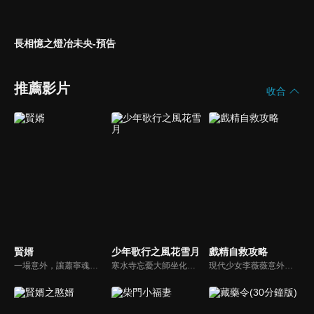
長相憶之燈冶未央-預告
推薦影片
收合
賢婿
少年歌行之風花雪月
戲精自救攻略
一場意外，讓蕭寧魂穿大境朝淪為蘇家贅婿，他以古法點化茶韻酒香，引得萬民競逐；創報紙、攬英才，助公主縱橫朝堂；面對商女刁難、前妻輕慢，他從容佈局，以商道為劍斬斷世俗偏見，在鄙夷聲中書寫逆襲傳奇。
寒水寺忘憂大師坐化後，一口神秘的黃金棺材入世，掀起江湖紛爭。各方勢力針鋒相對，雷無桀、蕭瑟、唐蓮、司空千落、天女蕊等相繼捲入爭端，一場圍繞黃金棺材的故事即將上演，策馬江湖夢，倚劍踏歌行，黃金棺材的秘密，逐漸浮現...
現代少女李薇薇意外變身平陽世子妃，在無限流循環世界裏，拯救世子夫君沈懷瑾。兩人歷經磨難終於有情人終成眷屬的故事。