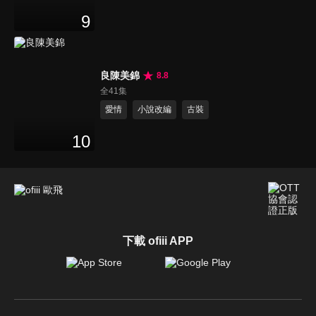
9
良陳美錦
8.8
全41集
愛情
小說改編
古裝
10
下載 ofiii APP