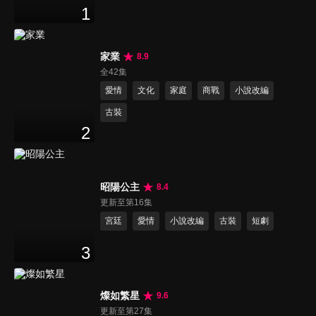
1
家業
8.9
全42集
愛情
文化
家庭
商戰
小說改編
古裝
2
昭陽公主
8.4
更新至第16集
宮廷
愛情
小說改編
古裝
短劇
3
燦如繁星
9.6
更新至第27集