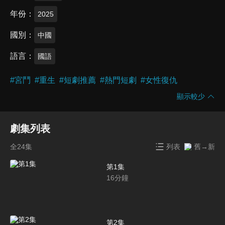
年份
2025
國別
中國
語言
國語
#
宮鬥
#
重生
#
短劇推薦
#
熱門短劇
#
女性復仇
顯示較少
劇集列表
全24集
列表
舊→新
第1集
16
分鐘
第2集