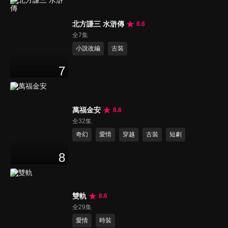
北方謙三 水滸傳
8.6
全7集
小說改編
古裝
7
萬福金安
8.6
全32集
奇幻
愛情
穿越
古裝
短劇
8
雙軌
8.6
全29集
愛情
時裝