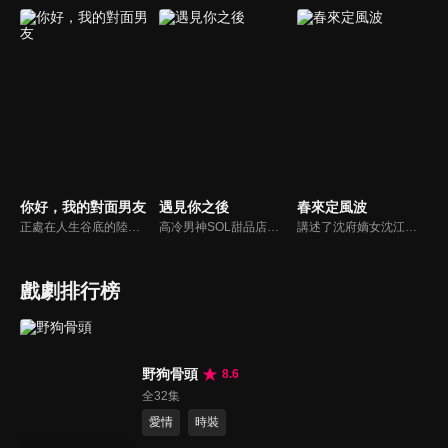
你好，我的對面男友
遇見你之後
春來定風波
正處在人生谷底的陸紛紛，雖然擁有絕對味覺的天賦，同時懷抱著成為紅酒大師的夢想，卻只能做著一份超市紅酒促銷員的工作。機緣巧合下，她救下了安達集團總裁許明辰。一個意外的吻，兩人聯絡的命運之門從此開啟，陸紛紛的吻成為了許明辰返老還童怪病唯一的「解藥」...
高冷男神SOL甜品店店長程慕邂逅元氣美食博主江思晗。原本毫無交集的二人因為甜品和萌娃睿睿，誤打誤撞開啟了一段一家三口的幸福生活。
講述了沈府嫡女沈江離至純至善，成婚夜被設計與二少主陸景明有夫妻之實，還遭陷害禁足祠堂。分娩遇難被救後兒子焱焱卻有頑疾，藥只有陸家有，沈江離為救子重回陸府。她打臉刁難者，揭開當年被陷害的陰謀，也解開與陸景明的誤會，焱焱則神助攻兩人破鏡重圓。
戲劇排行榜
野狗骨頭
8.6
全32集
愛情
時裝