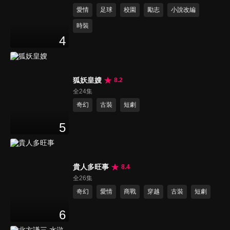
愛情
足球
校園
勵志
小說改編
時裝
4
狐妖皇嫂
8.2
全24集
奇幻
古裝
短劇
5
貴人多旺事
8.4
全26集
奇幻
愛情
商戰
穿越
古裝
短劇
6