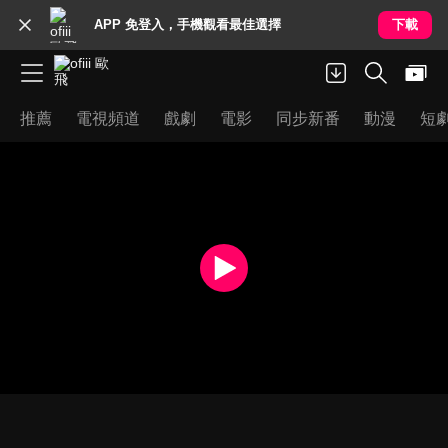
APP 免登入，手機觀看最佳選擇
下載
推薦
電視頻道
戲劇
電影
同步新番
動漫
短