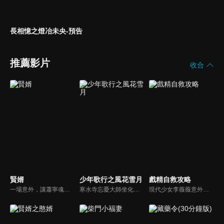
長相憶之燈冶未央-預告
推薦影片
收合
賢婿
少年歌行之風花雪月
戲精自救攻略
一場意外，讓蕭寧魂穿大境朝淪為蘇家贅婿，他以古法點化茶韻酒香，引得萬民競逐；創報紙、攬英才，助公主縱橫朝堂；面對商女刁難、前妻輕慢，他從容佈局，以商道為劍斬斷世俗偏見，在鄙夷聲中書寫逆襲傳奇。
寒水寺忘憂大師坐化後，一口神秘的黃金棺材入世，掀起江湖紛爭。各方勢力針鋒相對，雷無桀、蕭瑟、唐蓮、司空千落、天女蕊等相繼捲入爭端，一場圍繞黃金棺材的故事即將上演，策馬江湖夢，倚劍踏歌行，黃金棺材的秘密，逐漸浮現...
現代少女李薇薇意外變身平陽世子妃，在無限流循環世界裏，拯救世子夫君沈懷瑾。兩人歷經磨難終於有情人終成眷屬的故事。