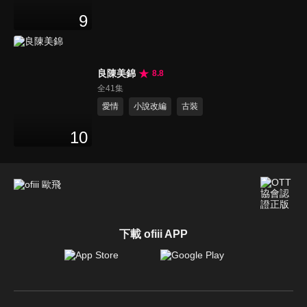
9
良陳美錦
8.8
全41集
愛情
小說改編
古裝
10
下載 ofiii APP