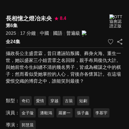
長相憶之燈冶未央
8.4
第6集
2025
17 分鐘
中國
國語
普遍級
全24集
攝政長公主盛雲霖，昔日遭誣陷叛國、葬身火海。重生一
世，她以盛家三小姐雲霏之名回歸，親手布局復仇大計。
與她前世今生糾纏不清的幾名男子，皆成為權謀之中的棋
子；然而看似受她掌控的人心，背後亦各懷算計。在這場
愛恨交織的博弈之中，誰能笑到最後？
類型
奇幻
愛情
穿越
古裝
短劇
演員
金子璇
潘毅鴻
羅麥一
張子鑫
李慕宇
導演
郭慧晨