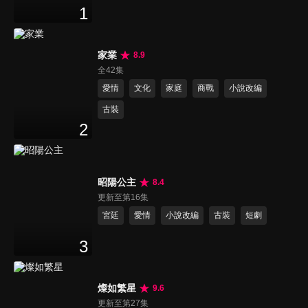
1
家業
8.9
全42集
愛情
文化
家庭
商戰
小說改編
古裝
2
昭陽公主
8.4
更新至第16集
宮廷
愛情
小說改編
古裝
短劇
3
燦如繁星
9.6
更新至第27集