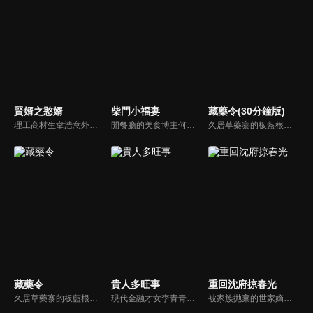
賢婿之憨婿
柴門小福妻
藏藥令(30分鐘版)
理工高材生韋浩意外魂穿大庸朝，竟成為大庸人盡皆知的“韋憨子”！擁有獨特思維方式的韋浩憑藉現代知識一路開掛狂攬萬金，加封侯爵！於異世踏破荊棘逆勢突圍，上演了一出硬核且爽感拉滿的古代逆襲傳奇！
開餐廳的美食博主何青青意外跌倒後，穿越到了古代田園。從賺錢還債、先婚後愛到萌娃養成，還收穫了傅清淮的真摯感情。就在她事業、親情、愛情三全的時候，卻面臨著是要離開這裏回去現代生活，還是拋開過去留下與傅清淮、孩子們在一起的艱難抉擇……
久居草藥寨的板藍根精怪〈小藍〉，意外救下了突破草藥寨結界的醫官〈阿九〉，阿九除了是倍受敬仰的九神醫，其實他的隱藏身份是抓捕草藥精怪的上清司統領〈玖冥〉。小藍與阿九意外結為同死同傷的靈配關係，就此展開了一場貓鼠遊戲，並由此揭開了二人前世今生的兩世牽絆。
藏藥令
貴人多旺事
重回沈府掠春光
久居草藥寨的板藍根精怪〈小藍〉，意外救下了突破草藥寨結界的醫官〈阿九〉，阿九除了是倍受敬仰的九神醫，其實他的隱藏身份是抓捕草藥精怪的上清司統領〈玖冥〉。小藍與阿九意外結為同死同傷的靈配關係，就此展開了一場貓鼠遊戲，並由此揭開了二人前世今生的兩世牽絆。
現代金融才女李青青穿越古代，成為車騎將軍潘陽之妻。原想着安穩度日，豈料平靜不過三載，夫君竟攜外室李沐顏一同歸家。與此同時，一樁李家身世互換的秘聞亦隨之曝光—李沐顏才是真正的李家千金。面對夫君與身份的雙重背棄，李青青從容化解後宅鬧劇，憑藉現代金融智慧，一步步闖出屬於自己的逆襲之路。
被家族抛棄的世家嫡女沈千初為了替至親報仇重回沈府，與桀骜不馴的許家二世子許星北機緣相遇，兩人從冤家路窄到心心相惜，在一次次並肩闖關破局中，互生難以割捨的情愫，終成眷屬。