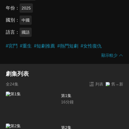
年份
2025
國別
中國
語言
國語
#
宮鬥
#
重生
#
短劇推薦
#
熱門短劇
#
女性復仇
顯示較少
劇集列表
全24集
列表
舊→新
第1集
16
分鐘
第2集