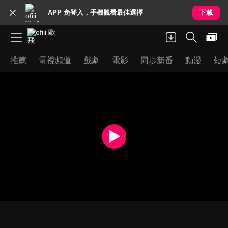
APP 免登入，手機觀看最佳選擇
下載
推薦
電視頻道
戲劇
電影
同步新番
動漫
短