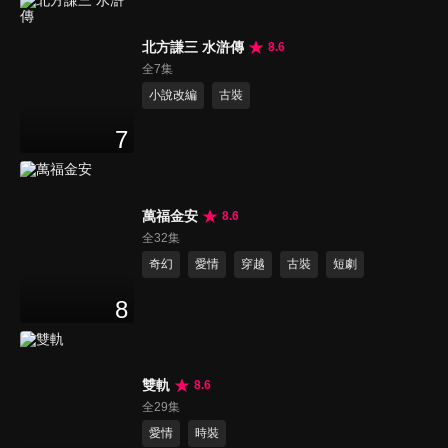
北方謙三 水滸傳
8.6
全7集
小說改編
古裝
7
萬福金安
8.6
全32集
奇幻
愛情
穿越
古裝
短劇
8
雙軌
8.6
全29集
愛情
時裝