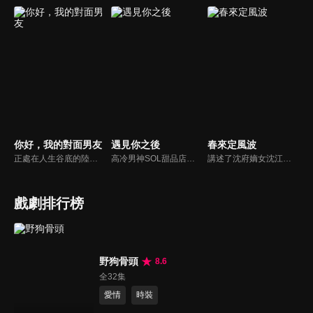
你好，我的對面男友
遇見你之後
春來定風波
正處在人生谷底的陸紛紛，雖然擁有絕對味覺的天賦，同時懷抱著成為紅酒大師的夢想，卻只能做著一份超市紅酒促銷員的工作。機緣巧合下，她救下了安達集團總裁許明辰。一個意外的吻，兩人聯絡的命運之門從此開啟，陸紛紛的吻成為了許明辰返老還童怪病唯一的「解藥」...
高冷男神SOL甜品店店長程慕邂逅元氣美食博主江思晗。原本毫無交集的二人因為甜品和萌娃睿睿，誤打誤撞開啟了一段一家三口的幸福生活。
講述了沈府嫡女沈江離至純至善，成婚夜被設計與二少主陸景明有夫妻之實，還遭陷害禁足祠堂。分娩遇難被救後兒子焱焱卻有頑疾，藥只有陸家有，沈江離為救子重回陸府。她打臉刁難者，揭開當年被陷害的陰謀，也解開與陸景明的誤會，焱焱則神助攻兩人破鏡重圓。
戲劇排行榜
野狗骨頭
8.6
全32集
愛情
時裝