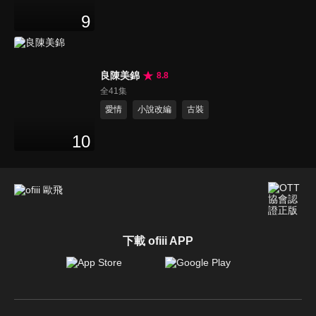
9
良陳美錦
8.8
全41集
愛情
小說改編
古裝
10
下載 ofiii APP