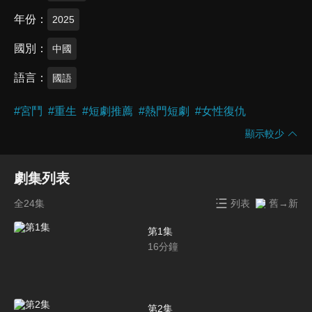
年份
2025
國別
中國
語言
國語
#
宮鬥
#
重生
#
短劇推薦
#
熱門短劇
#
女性復仇
顯示較少
劇集列表
全24集
列表
舊→新
第1集
16
分鐘
第2集