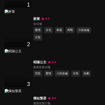
1
家業
8.9
全42集
愛情
文化
家庭
商戰
小說改編
古裝
2
昭陽公主
8.4
更新至第16集
宮廷
愛情
小說改編
古裝
短劇
3
燦如繁星
9.6
更新至第27集