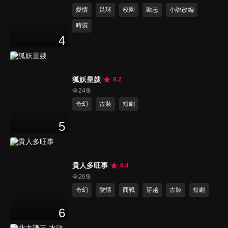
愛情
足球
校園
勵志
小說改編
時裝
4
狐妖皇嫂
8.2
全24集
奇幻
古裝
短劇
5
貴人多旺事
8.4
全26集
奇幻
愛情
商戰
穿越
古裝
短劇
6