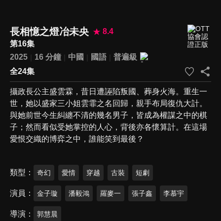
長相憶之燈冶未央
8.4
第16集
2025
16 分鐘
中國
國語
普遍級
全24集
攝政長公主盛雲霖，昔日遭誣陷叛國、葬身火海。重生一
世，她以盛家三小姐雲霏之名回歸，親手布局復仇大計。
與她前世今生糾纏不清的幾名男子，皆成為權謀之中的棋
子；然而看似受她掌控的人心，背後亦各懷算計。在這場
愛恨交織的博弈之中，誰能笑到最後？
類型
奇幻
愛情
穿越
古裝
短劇
演員
金子璇
潘毅鴻
羅麥一
張子鑫
李慕宇
導演
郭慧晨