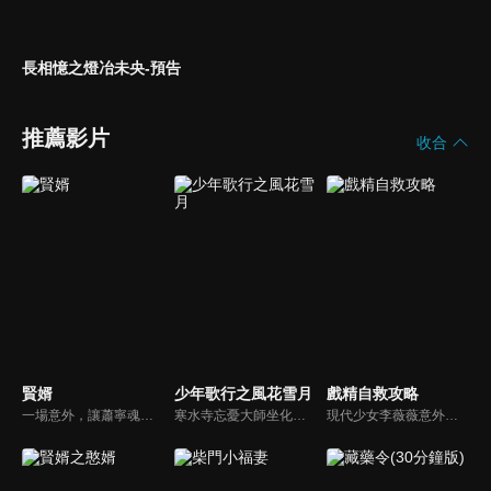
長相憶之燈冶未央-預告
推薦影片
收合
賢婿
少年歌行之風花雪月
戲精自救攻略
一場意外，讓蕭寧魂穿大境朝淪為蘇家贅婿，他以古法點化茶韻酒香，引得萬民競逐；創報紙、攬英才，助公主縱橫朝堂；面對商女刁難、前妻輕慢，他從容佈局，以商道為劍斬斷世俗偏見，在鄙夷聲中書寫逆襲傳奇。
寒水寺忘憂大師坐化後，一口神秘的黃金棺材入世，掀起江湖紛爭。各方勢力針鋒相對，雷無桀、蕭瑟、唐蓮、司空千落、天女蕊等相繼捲入爭端，一場圍繞黃金棺材的故事即將上演，策馬江湖夢，倚劍踏歌行，黃金棺材的秘密，逐漸浮現...
現代少女李薇薇意外變身平陽世子妃，在無限流循環世界裏，拯救世子夫君沈懷瑾。兩人歷經磨難終於有情人終成眷屬的故事。