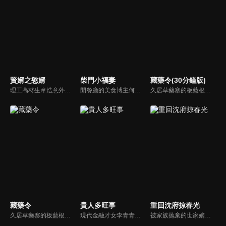
賢婿之憨婿
柴門小福妻
藏藥令(30分鐘版)
理工高材生韋浩意外魂穿大庸朝，竟成為大庸人盡皆知的“韋憨子”！擁有獨特思維方式的韋浩憑藉現代知識一路開掛狂攬萬金，加封侯爵！於異世踏破荊棘逆勢突圍，上演了一出硬核且爽感拉滿的古代逆襲傳奇！
開餐廳的美食博主何青青意外跌倒後，穿越到了古代田園。從賺錢還債、先婚後愛到萌娃養成，還收穫了傅清淮的真摯感情。就在她事業、親情、愛情三全的時候，卻面臨著是要離開這裏回去現代生活，還是拋開過去留下與傅清淮、孩子們在一起的艱難抉擇……
久居草藥寨的板藍根精怪〈小藍〉，意外救下了突破草藥寨結界的醫官〈阿九〉，阿九除了是倍受敬仰的九神醫，其實他的隱藏身份是抓捕草藥精怪的上清司統領〈玖冥〉。小藍與阿九意外結為同死同傷的靈配關係，就此展開了一場貓鼠遊戲，並由此揭開了二人前世今生的兩世牽絆。
藏藥令
貴人多旺事
重回沈府掠春光
久居草藥寨的板藍根精怪〈小藍〉，意外救下了突破草藥寨結界的醫官〈阿九〉，阿九除了是倍受敬仰的九神醫，其實他的隱藏身份是抓捕草藥精怪的上清司統領〈玖冥〉。小藍與阿九意外結為同死同傷的靈配關係，就此展開了一場貓鼠遊戲，並由此揭開了二人前世今生的兩世牽絆。
現代金融才女李青青穿越古代，成為車騎將軍潘陽之妻。原想着安穩度日，豈料平靜不過三載，夫君竟攜外室李沐顏一同歸家。與此同時，一樁李家身世互換的秘聞亦隨之曝光—李沐顏才是真正的李家千金。面對夫君與身份的雙重背棄，李青青從容化解後宅鬧劇，憑藉現代金融智慧，一步步闖出屬於自己的逆襲之路。
被家族抛棄的世家嫡女沈千初為了替至親報仇重回沈府，與桀骜不馴的許家二世子許星北機緣相遇，兩人從冤家路窄到心心相惜，在一次次並肩闖關破局中，互生難以割捨的情愫，終成眷屬。