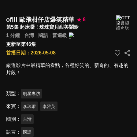
ofiii 歐飛柑仔店爆笑精華
8
第5集 起床囉！珠珠寶貝甜美鬧鈴
1 分鐘
台灣
國語
普遍級
更新至第46集
首播日期：2026-05-08
嚴選影片中最精華的看點，各種好笑的、新奇的、有趣的
片段！
類型
明星專訪
來賓
李珠珢
李雅英
國別
台灣
語言
國語