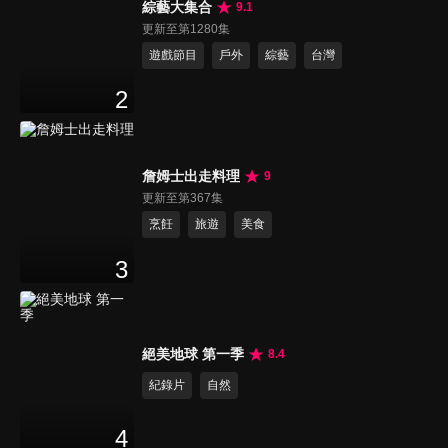
綜藝大集合
9.1
更新至第1280集
遊戲節目
戶外
綜藝
台灣
2
詹姆士出走料理
9
更新至第367集
烹飪
旅遊
美食
3
絕美地球 第一季
8.4
紀錄片
自然
4