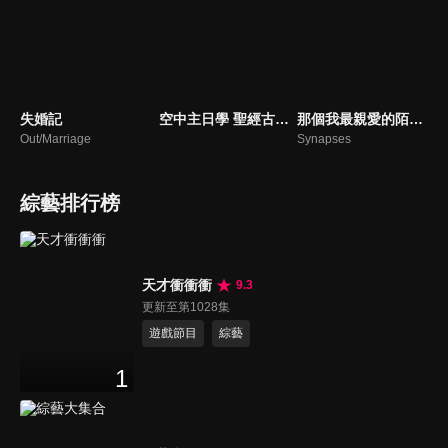
失婚記
空中主日學 聖經古事今談
那個我最親愛的陌生人
Out/Marriage
Synapses
綜藝排行榜
天才衝衝衝
9.3
更新至第1028集
遊戲節目
綜藝
1