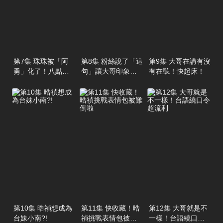
第7集 珠珠被「阿
第8集 粉絲說了「這
第9集 大哥在講有沒
勇」化了！八點檔
句」讓大哥印象超
有在聽！快起床！
演技超爆笑
深刻 ?!
第10集 晧禎想成為
第11集 快收藏！晧
第12集 大哥就是不
台妹小南?!
禎挑戰表情包被難
一樣！台語繞口令