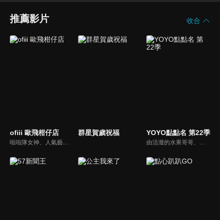
推薦影片
收合
ofiii 歐飛柑仔店
群星賀歲祝福
YOYO點點名 第22季
啦啦隊女神、人氣藝人輪番登場！戳戳樂問答與遊戲挑戰爆笑公開
由活潑的水果哥哥、姐姐們所主持的特別節目，並且帶著小朋友一起唱唱跳跳，藉由自製兒歌和體適能專家強詩雲老師特別設計的肢體動作，來強化兒童律動與協調能力，並進而促進親子間的親密關係。