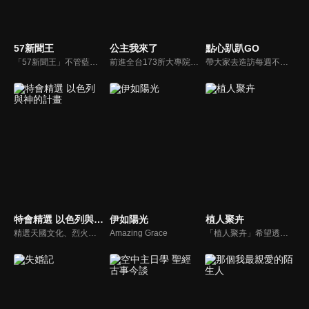
57新聞王
公主我來了
點心趴趴GO
「57新聞王」不管藍綠、只問黑白！找出社會亂象根源、挖掘官員的積習怠惰、找出政府看不到的人民痛苦！不受惡霸、官員、財閥的威脅利誘！永遠讓觀眾了解爭議事件的真相、勇敢捍衛公平正義！
前進全台173所大專院校，新世代最好笑主持陣容，前往各大校園，尋找最美校花公主。為了贏得公主，不擇手段。
帶大家去造訪每週不同主題的點心名店，節目中不只介紹人氣點心，結合周邊的吃喝玩樂，要帶給觀眾除了原本用點心做點心DIY手作樂趣之外，更要結合各商圈讓大家體驗食玩的樂趣
特會精選 以色列與神的計畫
伊如陽光
植人聚卉
精選天國文化、烈火特會、超自然大能與使徒性教會等特會，幫助我們更加明白神的心意，好讓我們的生命能走在神的道路上進入命定。
Amazing Grace
「植人聚卉」希望透過植物將家更凝聚在一起，帶銀髮族認識在我們生活周遭的植物，介紹其特性與照顧方式，讓爺爺奶奶與孫子、家人到外散步時，可以一起放慢腳步，欣賞、討論沿路所看到的花草樹木。而在家中也可以一同種植植栽，不僅美化居家環境，在過程中還可以療癒身心，並創造和家人間的話題與回憶。