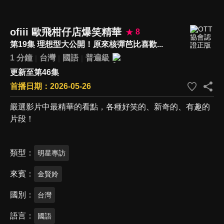
ofiii 歐飛柑仔店爆笑精華
8
第19集 理想型大公開！原來核彈芭比喜歡...
1 分鐘
台灣
國語
普遍級
更新至第46集
首播日期：2026-05-26
嚴選影片中最精華的看點，各種好笑的、新奇的、有趣的
片段！
類型
明星專訪
來賓
金賢姈
國別
台灣
語言
國語