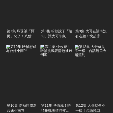
第7集 珠珠被「阿
第8集 粉絲說了「這
第9集 大哥在講有沒
勇」化了！八點檔
句」讓大哥印象超
有在聽！快起床！
演技超爆笑
深刻 ?!
第10集 晧禎想成為
第11集 快收藏！晧
第12集 大哥就是不
台妹小南?!
禎挑戰表情包被難
一樣！台語繞口令