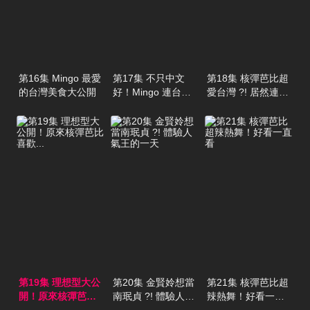
第16集 Mingo 最愛
第17集 不只中文
第18集 核彈芭比超
的台灣美食大公開
好！Mingo 連台語
愛台灣 ?! 居然連這
都強到可怕
裡也去過
第19集 理想型大公
第20集 金賢姈想當
第21集 核彈芭比超
開！原來核彈芭比
南珉貞 ?! 體驗人氣
辣熱舞！好看一直
喜歡...
王的一天
看