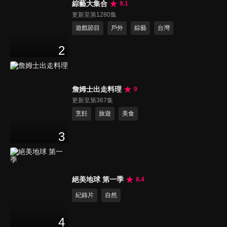
綜藝大集合
9.1
更新至第1280集
遊戲節目
戶外
綜藝
台灣
2
詹姆士出走料理
9
更新至第367集
烹飪
旅遊
美食
3
絕美地球 第一季
8.4
紀錄片
自然
4