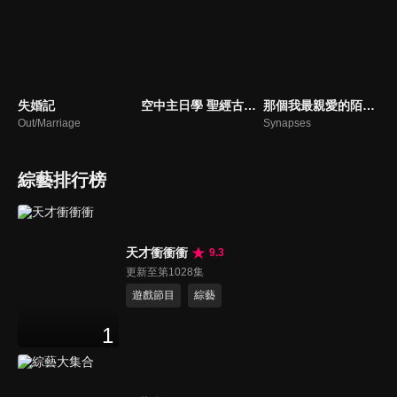
失婚記
空中主日學 聖經古事今談
那個我最親愛的陌生人
Out/Marriage
Synapses
綜藝排行榜
天才衝衝衝
9.3
更新至第1028集
遊戲節目
綜藝
1