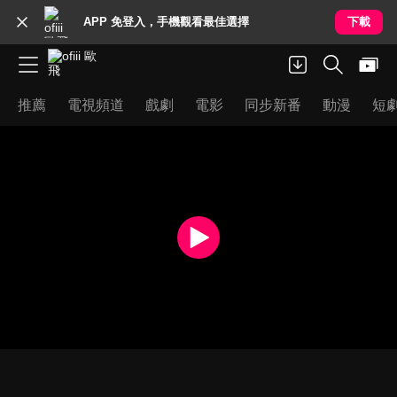
APP 免登入，手機觀看最佳選擇
下載
推薦
電視頻道
戲劇
電影
同步新番
動漫
短