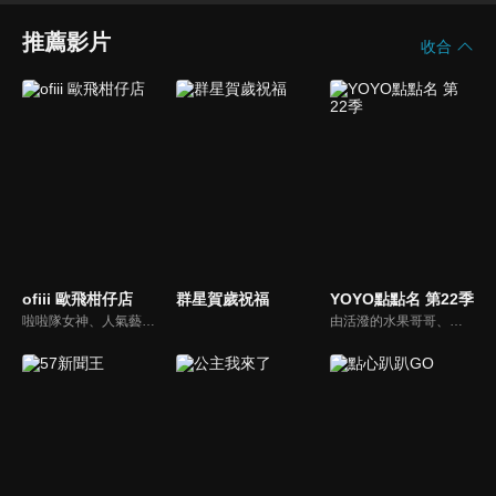
推薦影片
收合
ofiii 歐飛柑仔店
群星賀歲祝福
YOYO點點名 第22季
啦啦隊女神、人氣藝人輪番登場！戳戳樂問答與遊戲挑戰爆笑公開
由活潑的水果哥哥、姐姐們所主持的特別節目，並且帶著小朋友一起唱唱跳跳，藉由自製兒歌和體適能專家強詩雲老師特別設計的肢體動作，來強化兒童律動與協調能力，並進而促進親子間的親密關係。