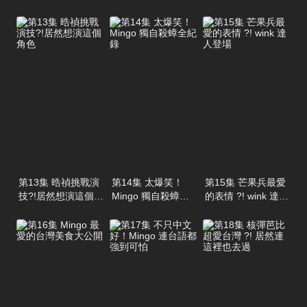
倒啦
超流利
第13集 晧禎挑戰演
第14集 太爆笑！
第15集 芒果兵最愛
技?!居然想演這個角
Mingo 獨自殺蟑全
的表情 ?! wink 達人
色
紀錄
登場