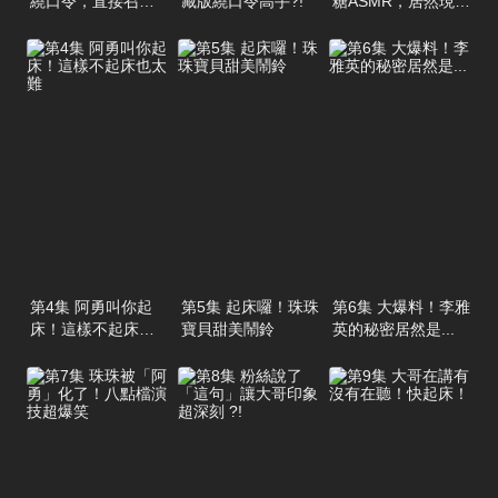
繞口令，直接召喚
藏版繞口令高手?!
糖ASMR，居然現場
阿勇啦
噴口水了
第4集 阿勇叫你起
第5集 起床囉！珠珠
第6集 大爆料！李雅
床！這樣不起床也
寶貝甜美鬧鈴
英的秘密居然是...
太難