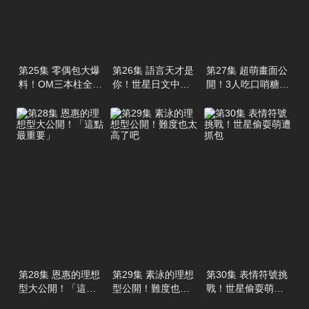
第25集 零偶包大爆
第26集 語言天才是
第27集 超萌畫面公
料！OM三本柱全都
你！世星日文中文
開！3人吃口哨糖也
只是商業關係
樣樣精通
太可愛了
第28集 恩惠的理想
第29集 素泳的理想
第30集 表情符號挑
型大公開！「這點
型公開！難度也太
戰！世星偷耍萌遭
最重要」
高了吧
抓包