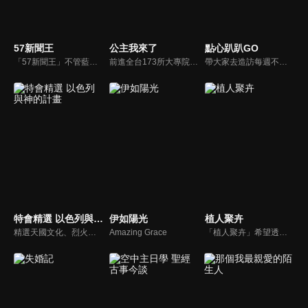
57新聞王
公主我來了
點心趴趴GO
「57新聞王」不管藍綠、只問黑白！找出社會亂象根源、挖掘官員的積習怠惰、找出政府看不到的人民痛苦！不受惡霸、官員、財閥的威脅利誘！永遠讓觀眾了解爭議事件的真相、勇敢捍衛公平正義！
前進全台173所大專院校，新世代最好笑主持陣容，前往各大校園，尋找最美校花公主。為了贏得公主，不擇手段。
帶大家去造訪每週不同主題的點心名店，節目中不只介紹人氣點心，結合周邊的吃喝玩樂，要帶給觀眾除了原本用點心做點心DIY手作樂趣之外，更要結合各商圈讓大家體驗食玩的樂趣
特會精選 以色列與神的計畫
伊如陽光
植人聚卉
精選天國文化、烈火特會、超自然大能與使徒性教會等特會，幫助我們更加明白神的心意，好讓我們的生命能走在神的道路上進入命定。
Amazing Grace
「植人聚卉」希望透過植物將家更凝聚在一起，帶銀髮族認識在我們生活周遭的植物，介紹其特性與照顧方式，讓爺爺奶奶與孫子、家人到外散步時，可以一起放慢腳步，欣賞、討論沿路所看到的花草樹木。而在家中也可以一同種植植栽，不僅美化居家環境，在過程中還可以療癒身心，並創造和家人間的話題與回憶。