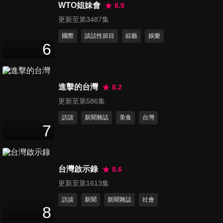
WTO姐妹會
8.9
戰演技?!居然想
笑！Mingo 獨
最愛的表情 ?!
演這個角色
自殺蟑全紀錄
wink 達人登場
2
分鐘
1
分鐘
1
分鐘
更新至第3487集
國際
談話性節目
綜藝
娛樂
6
進擊的台灣
8.2
更新至第586集
訪談
新聞雜誌
美食
台灣
7
第16集 Mingo
第17集 不只中
第18集 核彈芭
最愛的台灣美
文好！Mingo
比超愛台灣 ?!
食大公開
連台語都強到
居然連這裡也
台灣啟示錄
1
分鐘
1
分鐘
1
分鐘
8.6
可怕
去過
更新至第1613集
訪談
新聞
新聞雜誌
社會
8