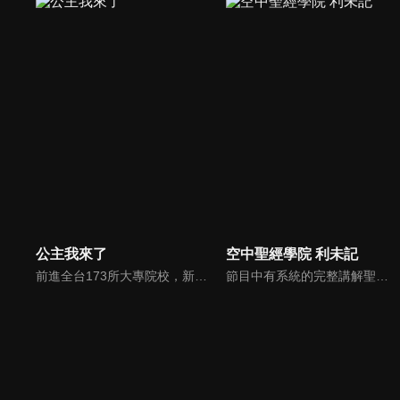
公主我來了
空中聖經學院 利未記
前進全台173所大專院校，新世代最好笑主持陣容，前往各大校園，尋找最美校花公主。為了贏得公主，不擇手段。
節目中有系統的完整講解聖經真理，邀請受過解經講道訓練的老師，按著正意分解真理的道，帶領弟兄姊妹更深的了解聖經的浩瀚與偉大