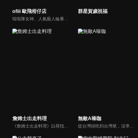
ofiii 歐飛柑仔店
群星賀歲祝福
啦啦隊女神、人氣藝人輪番登場！戳戳樂問答與遊戲挑戰爆笑公開
詹姆士出走料理
無敵A噪咖
《詹姆士出走料理》以尋找詹姆士私廚菜單為節目主軸，為了尋找記憶中的美味料理，詹姆士將帶領大家探索市場，品嘗在地美味、尋訪料理達人，並在節目中展現特殊食材的處理方式、嘗試新的醬料或是新的料理作法，製作創意料理(料理教學)，最後在節目片尾時作出一道『詹姆士創意料理』。
從台灣頭吃到台灣尾，沒準備好你的肚子千萬別說台灣的美味你都吃過啦！無敵A噪咖這次精銳盡出、翻山越嶺，傳出台灣的好滋味，豐富、美味的畫面，傳遞噪咖對美食的用心，透過獨特的介紹方式，就要你吃得更有創意、更有趣！吃的更有內涵與層次喔！