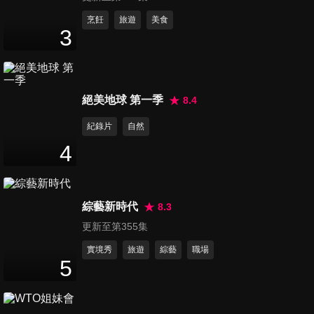
烹飪
旅遊
美食
3
第10集 晧禎想
第11集 快收
第12集 大哥就
絕美地球 第一季
8.4
成為台妹小南?!
藏！晧禎挑戰
是不一樣！台
紀錄片
自然
表情包被難倒
語繞口令超流
1
分鐘
2
分鐘
1
分鐘
啦
利
4
綜藝新時代
8.3
更新至第355集
實境秀
旅遊
綜藝
職場
5
第13集 晧禎挑
第14集 太爆
第15集 芒果兵