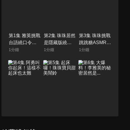
第1集 雅英挑戰
第2集 珠珠居然
第3集 珠珠挑戰
台語繞口令，
是隱藏版繞口
跳跳糖ASMR，
直接召喚阿勇
令高手?!
居然現場噴口
1
分鐘
1
分鐘
1
分鐘
啦
水了
第4集 阿勇叫你
第5集 起床囉！
第6集 大爆料！