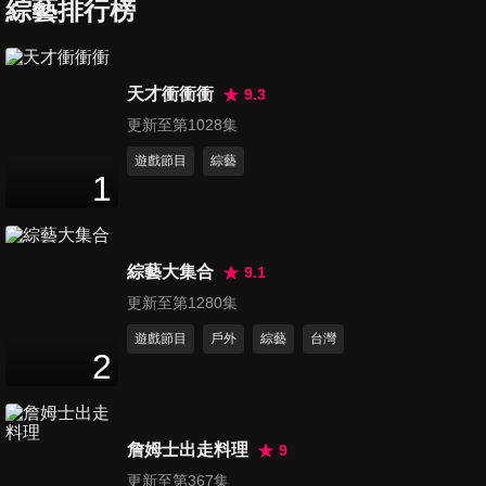
起床！這樣不
珠珠寶貝甜美
李雅英的秘密
綜藝排行榜
起床也太難
鬧鈴
居然是...
1
分鐘
1
分鐘
1
分鐘
天才衝衝衝
9.3
更新至第1028集
遊戲節目
綜藝
1
綜藝大集合
9.1
更新至第1280集
第7集 珠珠被
第8集 粉絲說了
第9集 大哥在講
「阿勇」化
「這句」讓大
有沒有在聽！
遊戲節目
戶外
綜藝
台灣
了！八點檔演
哥印象超深刻
快起床！
1
分鐘
2
分鐘
1
分鐘
2
技超爆笑
?!
詹姆士出走料理
9
更新至第367集