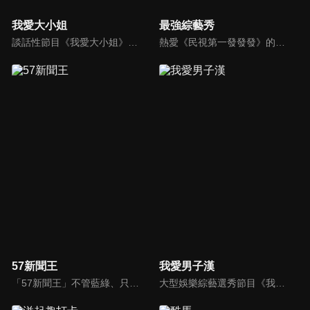
我愛大小姐
最強綜藝秀
談話性節目《我愛大小姐》是由吳淡如、林慧萍主持的一檔談話性節目，講訴女人間的那些事。
熱愛《民視第一發發發》的忠實觀眾，一定要看！喜歡五花八門達人秀的網友，非追不可！愛看明星挑戰各種才藝表演的鐵粉，絕不能錯過！什麼都有，什麼都秀，請看《最強綜藝秀》！
57新聞王
我愛男子漢
「57新聞王」不管藍綠、只問黑白！找出社會亂象根源、挖掘官員的積習怠惰、找出政府看不到的人民痛苦！不受惡霸、官員、財閥的威脅利誘！永遠讓觀眾了解爭議事件的真相、勇敢捍衛公平正義！
大型娛樂綜藝選秀節目《我愛男子漢》強勢登場！打造全新華語男子團體！各個參賽者無不卯足全力，使出看家本領只為登上夢想殿堂！為了擄獲評審芳心，哪些參賽者會使出意想不到的絕招呢？獨家精彩內容搶先看，想知道有什麼大來賓大駕光臨？想知道有那些爆笑互動內容？