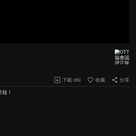
下載 ofiii
收藏
分享
片段！