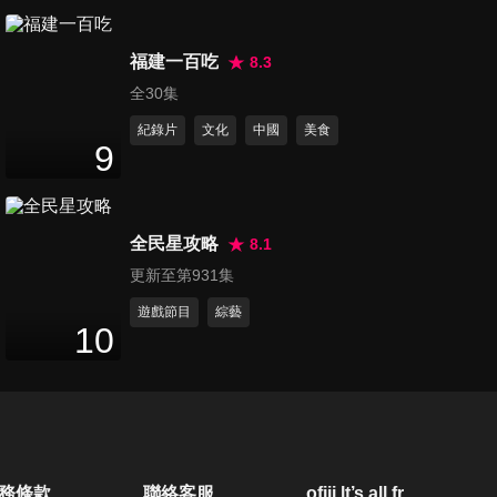
福建一百吃
8.3
全30集
紀錄片
文化
中國
美食
9
第19集 理想型
第20集 金賢姈
第21集 核彈芭
大公開！原來
想當南珉貞 ?!
比超辣熱舞！
核彈芭比喜歡...
體驗人氣王的
好看一直看
1
分鐘
1
分鐘
1
分鐘
一天
全民星攻略
8.1
更新至第931集
遊戲節目
綜藝
10
務條款
聯絡客服
ofiii lt’s all free
第22集 好不習
第23集 素泳眼
第24集 世星眼