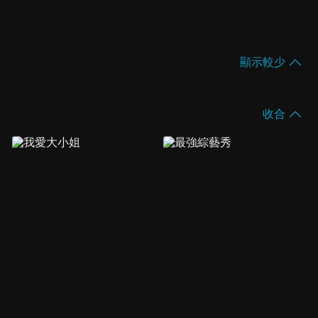
顯示較少
收合