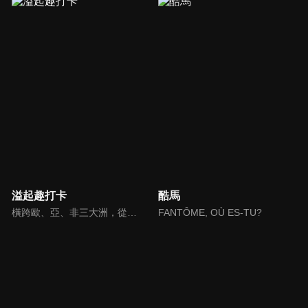
溢起趣打卡
酷馬
橫跨歐、亞、非三大洲，從印度、土耳其、印尼、及突尼西亞四國進行拍攝，見證世界遺產與伊斯蘭文化的魅力，體驗穆斯林的生活方式。
FANTȎME, OÙ ES-TU?