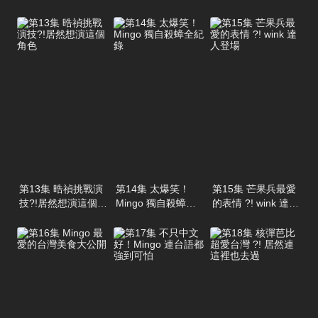
倒啦
超流利
第13集 晧禎挑戰演
第14集 太爆笑！
第15集 芒果兵最愛
技?!居然想演這個角
Mingo 獨自殺蟑全
的表情 ?! wink 達人
色
紀錄
登場