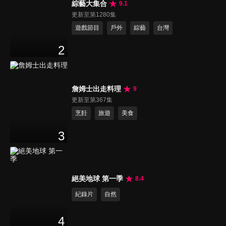
綜藝大集合
9.1
更新至第1280集
遊戲節目
戶外
綜藝
台灣
2
詹姆士出走料理
9
更新至第367集
烹飪
旅遊
美食
3
絕美地球 第一季
8.4
紀錄片
自然
4