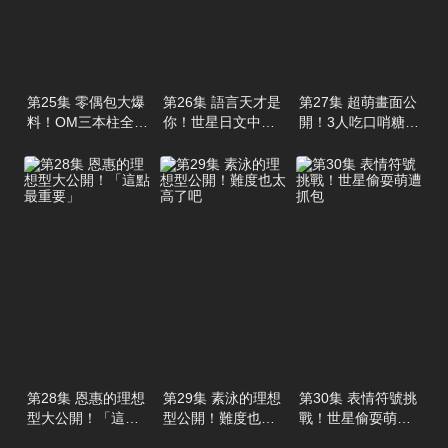
第25集 零偶包大爆
第26集 語言天才是
第27集 超萌畫面公
料！OM三本柱全都
你！世星日文中文
開！3人吃口哨糖也
只是商業關係
樣樣精通
太可愛了
第28集 恩惠的理想
第29集 素泳的理想
第30集 表情符號挑
型大公開！「這點
型公開！難度也太
戰！世星偷耍萌遭
最重要」
高了吧
抓包