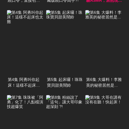
繞口令，直接召喚
藏版繞口令高手?!
糖ASMR，居然現場
阿勇啦
噴口水了
第4集 阿勇叫你起
第5集 起床囉！珠珠
第6集 大爆料！李雅
床！這樣不起床也
寶貝甜美鬧鈴
英的秘密居然是...
太難