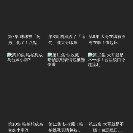
第7集 珠珠被「阿
第8集 粉絲說了「這
第9集 大哥在講有沒
勇」化了！八點檔
句」讓大哥印象超
有在聽！快起床！
演技超爆笑
深刻 ?!
第10集 晧禎想成為
第11集 快收藏！晧
第12集 大哥就是不
台妹小南?!
禎挑戰表情包被難
一樣！台語繞口令