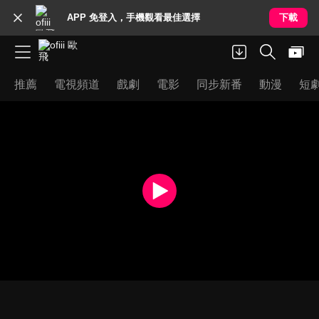
APP 免登入，手機觀看最佳選擇
下載
推薦
電視頻道
戲劇
電影
同步新番
動漫
短