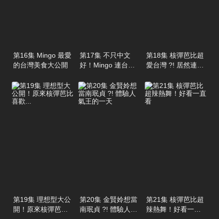
第16集 Mingo 最愛
第17集 不只中文
第18集 核彈芭比超
的台灣美食大公開
好！Mingo 連台語
愛台灣 ?! 居然連這
都強到可怕
裡也去過
第19集 理想型大公
第20集 金賢姈想當
第21集 核彈芭比超
開！原來核彈芭比
南珉貞 ?! 體驗人氣
辣熱舞！好看一直
喜歡...
王的一天
看