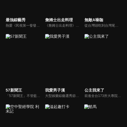
最強綜藝秀
詹姆士出走料理
無敵A噪咖
熱愛《民視第一發發發》的忠實觀眾，一定要看！喜歡五花八門達人秀的網友，非追不可！愛看明星挑戰各種才藝表演的鐵粉，絕不能錯過！什麼都有，什麼都秀，請看《最強綜藝秀》！
《詹姆士出走料理》以尋找詹姆士私廚菜單為節目主軸，為了尋找記憶中的美味料理，詹姆士將帶領大家探索市場，品嘗在地美味、尋訪料理達人，並在節目中展現特殊食材的處理方式、嘗試新的醬料或是新的料理作法，製作創意料理(料理教學)，最後在節目片尾時作出一道『詹姆士創意料理』。
從台灣頭吃到台灣尾，沒準備好你的肚子千萬別說台灣的美味你都吃過啦！無敵A噪咖這次精銳盡出、翻山越嶺，傳出台灣的好滋味，豐富、美味的畫面，傳遞噪咖對美食的用心，透過獨特的介紹方式，就要你吃得更有創意、更有趣！吃的更有內涵與層次喔！
57新聞王
我愛男子漢
公主我來了
「57新聞王」不管藍綠、只問黑白！找出社會亂象根源、挖掘官員的積習怠惰、找出政府看不到的人民痛苦！不受惡霸、官員、財閥的威脅利誘！永遠讓觀眾了解爭議事件的真相、勇敢捍衛公平正義！
大型娛樂綜藝選秀節目《我愛男子漢》強勢登場！打造全新華語男子團體！各個參賽者無不卯足全力，使出看家本領只為登上夢想殿堂！為了擄獲評審芳心，哪些參賽者會使出意想不到的絕招呢？獨家精彩內容搶先看，想知道有什麼大來賓大駕光臨？想知道有那些爆笑互動內容？
前進全台173所大專院校，新世代最好笑主持陣容，前往各大校園，尋找最美校花公主。為了贏得公主，不擇手段。