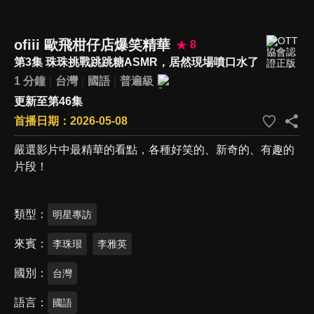
ofiii 歐飛柑仔店爆笑精華
8
第3集 珠珠挑戰跳跳糖ASMR，居然現場噴口水了
1 分鐘
台灣
國語
普遍級
更新至第46集
首播日期：2026-05-08
嚴選影片中最精華的看點，各種好笑的、新奇的、有趣的
片段！
類型
明星專訪
來賓
李珠珢
李雅英
國別
台灣
語言
國語