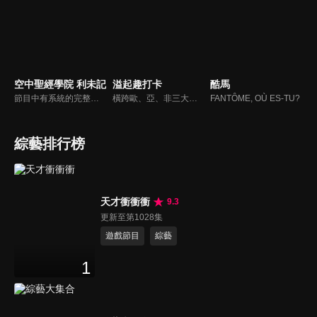
空中聖經學院 利未記
溢起趣打卡
酷馬
節目中有系統的完整講解聖經真理，邀請受過解經講道訓練的老師，按著正意分解真理的道，帶領弟兄姊妹更深的了解聖經的浩瀚與偉大
橫跨歐、亞、非三大洲，從印度、土耳其、印尼、及突尼西亞四國進行拍攝，見證世界遺產與伊斯蘭文化的魅力，體驗穆斯林的生活方式。
FANTȎME, OÙ ES-TU?
綜藝排行榜
天才衝衝衝
9.3
更新至第1028集
遊戲節目
綜藝
1