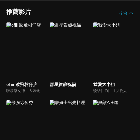
推薦影片
收合
ofiii 歐飛柑仔店
群星賀歲祝福
我愛大小姐
啦啦隊女神、人氣藝人輪番登場！戳戳樂問答與遊戲挑戰爆笑公開
談話性節目《我愛大小姐》是由吳淡如、林慧萍主持的一檔談話性節目，講訴女人間的那些事。