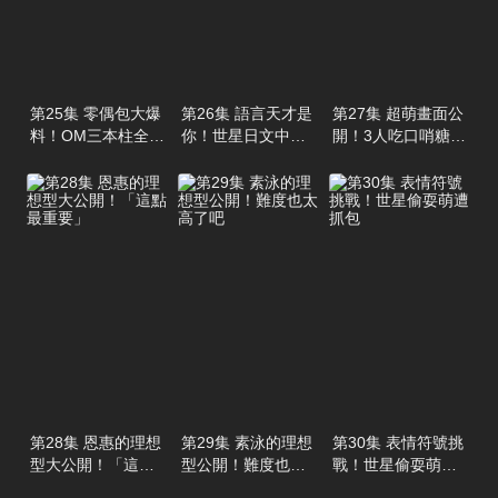
第25集 零偶包大爆
第26集 語言天才是
第27集 超萌畫面公
料！OM三本柱全都
你！世星日文中文
開！3人吃口哨糖也
只是商業關係
樣樣精通
太可愛了
第28集 恩惠的理想
第29集 素泳的理想
第30集 表情符號挑
型大公開！「這點
型公開！難度也太
戰！世星偷耍萌遭
最重要」
高了吧
抓包