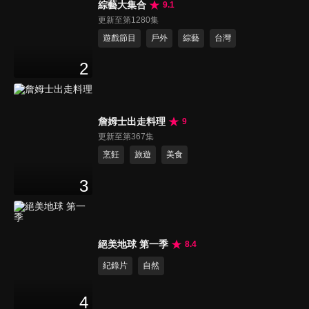
綜藝大集合
9.1
更新至第1280集
遊戲節目
戶外
綜藝
台灣
2
詹姆士出走料理
9
更新至第367集
烹飪
旅遊
美食
3
絕美地球 第一季
8.4
紀錄片
自然
4