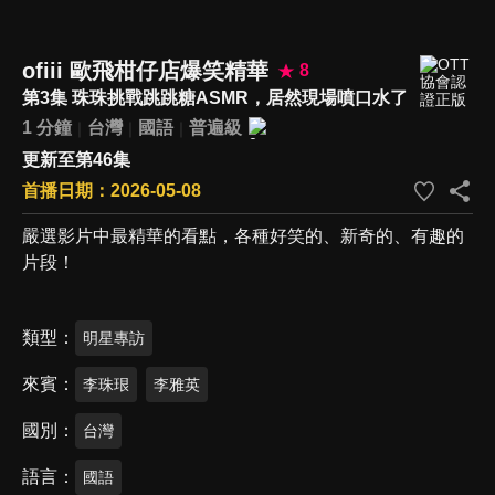
ofiii 歐飛柑仔店爆笑精華
8
第3集 珠珠挑戰跳跳糖ASMR，居然現場噴口水了
1 分鐘
台灣
國語
普遍級
更新至第46集
首播日期：2026-05-08
嚴選影片中最精華的看點，各種好笑的、新奇的、有趣的
片段！
類型
明星專訪
來賓
李珠珢
李雅英
國別
台灣
語言
國語