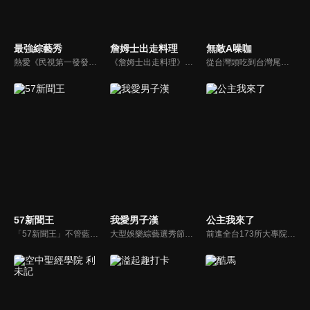
最強綜藝秀
詹姆士出走料理
無敵A噪咖
熱愛《民視第一發發發》的忠實觀眾，一定要看！喜歡五花八門達人秀的網友，非追不可！愛看明星挑戰各種才藝表演的鐵粉，絕不能錯過！什麼都有，什麼都秀，請看《最強綜藝秀》！
《詹姆士出走料理》以尋找詹姆士私廚菜單為節目主軸，為了尋找記憶中的美味料理，詹姆士將帶領大家探索市場，品嘗在地美味、尋訪料理達人，並在節目中展現特殊食材的處理方式、嘗試新的醬料或是新的料理作法，製作創意料理(料理教學)，最後在節目片尾時作出一道『詹姆士創意料理』。
從台灣頭吃到台灣尾，沒準備好你的肚子千萬別說台灣的美味你都吃過啦！無敵A噪咖這次精銳盡出、翻山越嶺，傳出台灣的好滋味，豐富、美味的畫面，傳遞噪咖對美食的用心，透過獨特的介紹方式，就要你吃得更有創意、更有趣！吃的更有內涵與層次喔！
57新聞王
我愛男子漢
公主我來了
「57新聞王」不管藍綠、只問黑白！找出社會亂象根源、挖掘官員的積習怠惰、找出政府看不到的人民痛苦！不受惡霸、官員、財閥的威脅利誘！永遠讓觀眾了解爭議事件的真相、勇敢捍衛公平正義！
大型娛樂綜藝選秀節目《我愛男子漢》強勢登場！打造全新華語男子團體！各個參賽者無不卯足全力，使出看家本領只為登上夢想殿堂！為了擄獲評審芳心，哪些參賽者會使出意想不到的絕招呢？獨家精彩內容搶先看，想知道有什麼大來賓大駕光臨？想知道有那些爆笑互動內容？
前進全台173所大專院校，新世代最好笑主持陣容，前往各大校園，尋找最美校花公主。為了贏得公主，不擇手段。