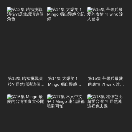
倒啦
超流利
第13集 晧禎挑戰演
第14集 太爆笑！
第15集 芒果兵最愛
技?!居然想演這個角
Mingo 獨自殺蟑全
的表情 ?! wink 達人
色
紀錄
登場