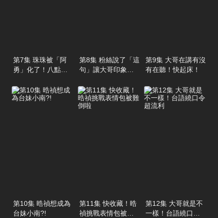
第7集 珠珠被「阿
第8集 粉絲說了「這
第9集 大哥在講有沒
勇」化了！八點檔
句」讓大哥印象超
有在聽！快起床！
演技超爆笑
深刻 ?!
第10集 晧禎想成為
第11集 快收藏！晧
第12集 大哥就是不
台妹小南?!
禎挑戰表情包被難
一樣！台語繞口令