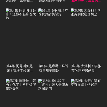
繞口令，直接召喚
藏版繞口令高手?!
糖ASMR，居然現場
阿勇啦
噴口水了
第4集 阿勇叫你起
第5集 起床囉！珠珠
第6集 大爆料！李雅
床！這樣不起床也
寶貝甜美鬧鈴
英的秘密居然是...
太難