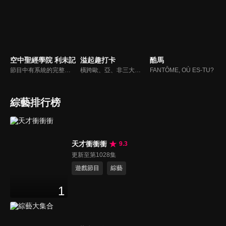
空中聖經學院 利未記
溢起趣打卡
酷馬
節目中有系統的完整講解聖經真理，邀請受過解經講道訓練的老師，按著正意分解真理的道，帶領弟兄姊妹更深的了解聖經的浩瀚與偉大
橫跨歐、亞、非三大洲，從印度、土耳其、印尼、及突尼西亞四國進行拍攝，見證世界遺產與伊斯蘭文化的魅力，體驗穆斯林的生活方式。
FANTȎME, OÙ ES-TU?
綜藝排行榜
天才衝衝衝
9.3
更新至第1028集
遊戲節目
綜藝
1