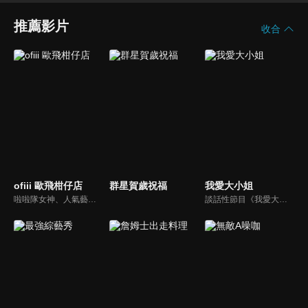
推薦影片
收合
ofiii 歐飛柑仔店
群星賀歲祝福
我愛大小姐
啦啦隊女神、人氣藝人輪番登場！戳戳樂問答與遊戲挑戰爆笑公開
談話性節目《我愛大小姐》是由吳淡如、林慧萍主持的一檔談話性節目，講訴女人間的那些事。