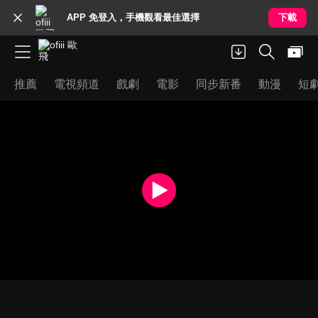
APP 免登入，手機觀看最佳選擇
下載
推薦
電視頻道
戲劇
電影
同步新番
動漫
短