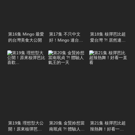
第16集 Mingo 最愛
第17集 不只中文
第18集 核彈芭比超
的台灣美食大公開
好！Mingo 連台語
愛台灣 ?! 居然連這
都強到可怕
裡也去過
第19集 理想型大公
第20集 金賢姈想當
第21集 核彈芭比超
開！原來核彈芭比
南珉貞 ?! 體驗人氣
辣熱舞！好看一直
喜歡...
王的一天
看