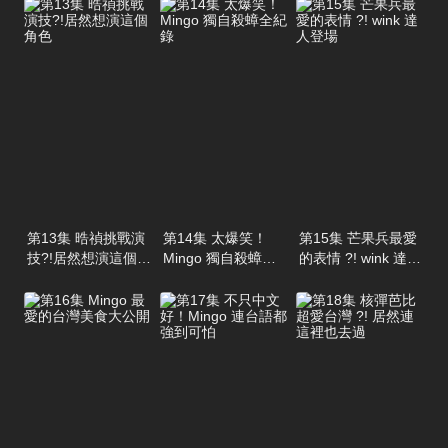
第13集 晧禎挑戰演
第14集 太爆笑！
第15集 芒果兵最愛
技?!居然想演這個角
Mingo 獨自殺蟑全
的表情 ?! wink 達人
色
紀錄
登場