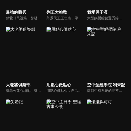
最強綜藝秀
列王大挑戰
我愛男子漢
熱愛《民視第一發發發》的忠實觀眾，一定要看！喜歡五花八門達人秀的網友，非追不可！愛看明星挑戰各種才藝表演的鐵粉，絕不能錯過！什麼都有，什麼都秀，請看《最強綜藝秀》！
外景天王王仁甫，帶領初出茅廬、外景界新鮮人的陳漢典攜手主持，兩人各自率領自稱膽大包天的列王藝人團，在節目中相互挑戰對方害怕的極限，集結恐懼、互整、爆笑等綜藝效果，讓觀眾看看藝人們最野生的真情流露！
大型娛樂綜藝選秀節目《我愛男子漢》強勢登場！打造全新華語男子團體！各個參賽者無不卯足全力，使出看家本領只為登上夢想殿堂！為了擄獲評審芳心，哪些參賽者會使出意想不到的絕招呢？獨家精彩內容搶先看，想知道有什麼大來賓大駕光臨？想知道有那些爆笑互動內容？
大老婆俱樂部
用點心做點心
空中聖經學院 利未記
讓老公死心塌地、讓情場浪子甘心變成溫馴乖貓的女人們究竟有什麼驚人法寶？犀利又不失詼諧的訪談功力，加上爆炸性的辛辣話題，是您絕對不能錯過的節目。狄鶯、屈中恆聯手主持談話新節目《大老婆俱樂部》，辣媽狄鶯加上好好先生屈中恆，規劃每集都會邀請名人夫婦來討論現代婚姻的問題。
用點心做點心，自己動手最開心！全台唯一以點心烘焙為主題的電視節目，邀請熱愛烘焙料理的你/妳，一起加入我們DIY各式各樣的點心。
節目中有系統的完整講解聖經真理，邀請受過解經講道訓練的老師，按著正意分解真理的道，帶領弟兄姊妹更深的了解聖經的浩瀚與偉大