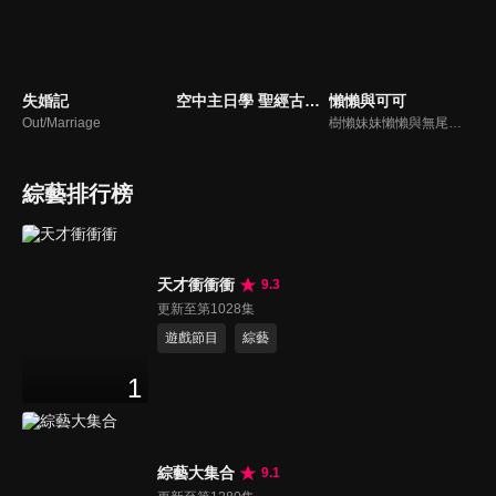
失婚記
空中主日學 聖經古事今談
懶懶與可可
Out/Marriage
樹懶妹妹懶懶與無尾熊哥哥可可是在魔法森林裡生活的可愛動物，在這裡他們認識能隨手變出各種道具的小鳥旅人，還有個性帶點彆扭，其實很想跟大家交朋友的花豹斑斑，大家在古老的大樹奶奶帶領下，一起學習英文的日常用語，並在遊戲中增加了解、培養默契、訓練耐心、彼此幫助，透過解決衝突，懶懶、可可與其他所有的動物們，更加地友好團結，最終攜手挑戰神秘關卡，順利通關搜集美麗徽章，解除魔法森林的詛咒…
綜藝排行榜
天才衝衝衝
9.3
更新至第1028集
遊戲節目
綜藝
1
綜藝大集合
9.1