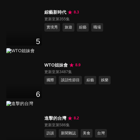
綜藝新時代
8.3
更新至第355集
實境秀
旅遊
綜藝
職場
5
WTO姐妹會
8.9
更新至第3487集
國際
談話性節目
綜藝
娛樂
6
進擊的台灣
8.2
更新至第586集
訪談
新聞雜誌
美食
台灣