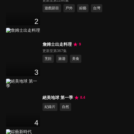
更新至第1280集
遊戲節目
戶外
綜藝
台灣
2
詹姆士出走料理
9
更新至第367集
烹飪
旅遊
美食
3
絕美地球 第一季
8.4
紀錄片
自然
4