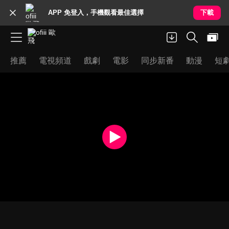
APP 免登入，手機觀看最佳選擇
下載
推薦
電視頻道
戲劇
電影
同步新番
動漫
短