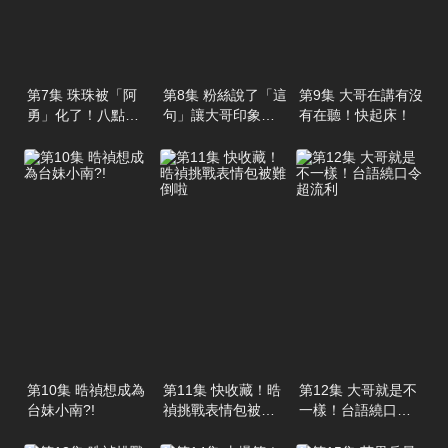
第7集 珠珠被「阿
第8集 粉絲說了「這
第9集 大哥在講有沒
勇」化了！八點檔
句」讓大哥印象超
有在聽！快起床！
演技超爆笑
深刻 ?!
第10集 晧禎想成為
第11集 快收藏！晧
第12集 大哥就是不
台妹小南?!
禎挑戰表情包被難
一樣！台語繞口令
倒啦
超流利