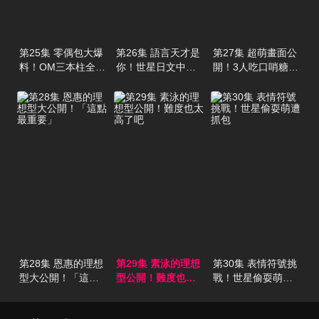
第25集 零偶包大爆
第26集 語言天才是
第27集 超萌畫面公
料！OM三本柱全都
你！世星日文中文
開！3人吃口哨糖也
只是商業關係
樣樣精通
太可愛了
第28集 恩惠的理想
第29集 素泳的理想
第30集 表情符號挑
型大公開！「這點
型公開！難度也太
戰！世星偷耍萌遭
最重要」
高了吧
抓包