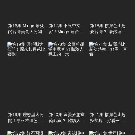
第16集 Mingo 最愛
第17集 不只中文
第18集 核彈芭比超
的台灣美食大公開
好！Mingo 連台語
愛台灣 ?! 居然連這
都強到可怕
裡也去過
第19集 理想型大公
第20集 金賢姈想當
第21集 核彈芭比超
開！原來核彈芭比
南珉貞 ?! 體驗人氣
辣熱舞！好看一直
喜歡...
王的一天
看