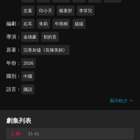
左葉
印小天
楊童舒
李菲兒
編劇
右耳
朱莉
牛雨桐
緩緩
導演
金雄豪
初的見
原著
沉香灰燼《良陳美錦》
年份
2026
國別
中國
語言
國語
顯示較少
劇集列表
1-30
31-41