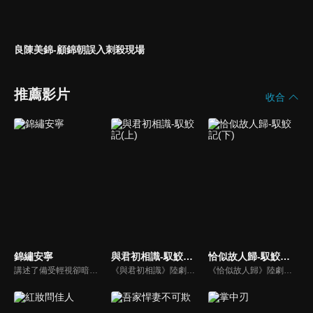
良陳美錦-顧錦朝誤入刺殺現場
推薦影片
收合
錦繡安寧
與君初相識-馭鮫記(上)
恰似故人歸-馭鮫記(下)
講述了備受輕視卻暗藏文韜武略之才的“卑微庶子”羅慎遠與一心尋求獨立的“千金嫡女”羅宜寧從相互利用到相依相偎，攜手經歷波折，最終成功破局、執子之手相伴餘生的故事。
《與君初相識》陸劇線上看。《馭鮫記》上部。東海鮫人長意（任嘉倫）在海上救了遭遇危險的順德仙姬，善良的長意將其送回時，卻反遭暗算囚禁在萬花谷。萬花谷護法兼御靈師紀雲禾（迪麗熱巴）為了自由決定爭取馴服長意的機會，在馴服過程中產生情愫。二人一仙一妖的愛戀，能否衝破束縛？
《恰似故人歸》陸劇線上看。《馭鮫記》的下部。長意（任嘉倫）將紀雲禾（迪麗熱巴）囚禁在自己身邊。為化解萬花谷與北淵的恩怨，雲禾散盡最後的靈力，用生命救下寒霜發作的所有萬花谷御靈師。仙師與順德仙姬（郭曉婷）為一己私慾，意圖毀滅世間，長意與雲禾共同肩負起責任…