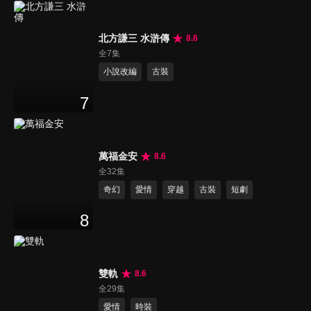
北方謙三 水滸傳
8.6
全7集
小說改編
古裝
7
萬福金安
8.6
全32集
奇幻
愛情
穿越
古裝
短劇
8
雙軌
8.6
全29集
愛情
時裝