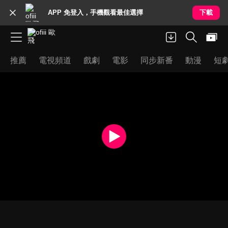
APP 免登入，手機觀看最佳選擇
下載
推薦
電視頻道
戲劇
電影
同步新番
動漫
短