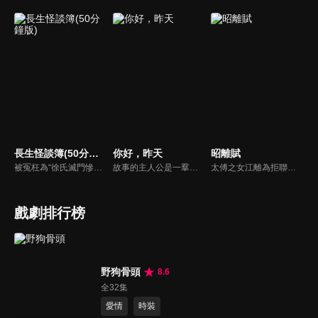
長生怪談簿(50分鐘版)
你好，昨天
昭離賦
被冤枉為“徐氏滅門慘案”兇手的主人公在多年後深陷倖存者的複仇圈套，成功說服其共同對抗真兇，並找出真相的故事。整個故事發生在一個荒山客棧，眾人鬥智斗勇，一步步揭開每個人的秘密，還原案件本來面目。
故事的主人公是一羣生活在小吉街上的少男少女，在那個還沒有被淘寶、微博、朋友圈支配的年代，他們有健力寶、大富翁、魂鬥羅，有一羣坦誠相待的小夥伴，嬉笑打鬧奔跑追逐，有福同享有難同當，一起經歷着短暫又美好的青春時光，然後各自悄悄長大。
太傅之女江離為拒聯姻，常和知己阿昭避世聞香閣。在被迫賜婚左將軍後入宮，卻意外得知阿昭是當朝皇帝。從此深陷愛情和皇宮秘事中，二人攜手平叛戰亂，揭露所有陰謀，歷經所有，終解誤解，相守一生。
戲劇排行榜
野狗骨頭
8.6
全32集
愛情
時裝