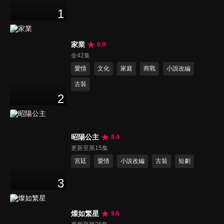
1
家業
8.9
全42集
愛情
文化
家庭
商戰
小說改編
古裝
2
昭陽公主
8.4
更新至第15集
宮廷
愛情
小說改編
古裝
短劇
3
燦如繁星
9.6