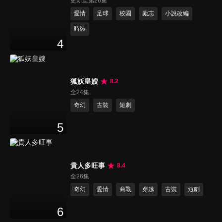
更新至第26集
愛情
足球
校園
勵志
小說改編
時裝
4
狐妖皇嫂
8.2
全24集
奇幻
古裝
短劇
5
貴人多旺事
8.4
全26集
奇幻
愛情
商戰
穿越
古裝
短劇
6