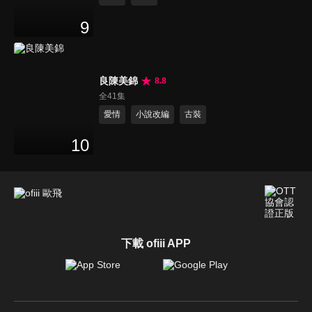
9
良陳美錦
8.8
全41集
愛情
小說改編
古裝
10
下載 ofiii APP