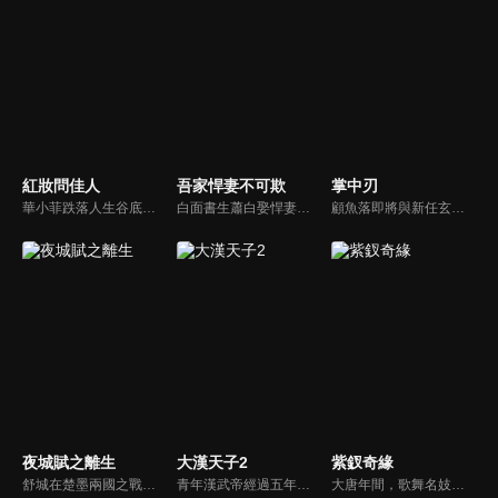
紅妝問佳人
吾家悍妻不可欺
掌中刃
華小菲跌落人生谷底、負債昏迷，夢中穿越繁華都城創業，結識守衛軍首領徐子齊與商會會長房離恨。皇后命徐子齊暗查官商勾結、哄抬物價案，真相直指商會。華小菲憑誠信經營崛起，與徐子齊呈上帳本揭露罪行，惡人伏法，最終成就傳奇女商人並喜結連理。
白面書生蕭白娶悍妻徐三娘，誰知她是失憶女將軍，他是隱姓世子爺。假夫妻變真戰友，組百姓軍抗倭寇，鬥權宦，夫妻聯手揭陰謀，救孤寡，在亂世中為百姓打下一座俠義之城。
顧魚落即將與新任玄機閣閣主顧朝夕成婚之際，顧朝夕遭人暗殺了。為穩定局勢，魚落得找個人來假扮顧朝夕。而太子殷晝為避禍調查潛入顧家，假扮顧朝夕。殷晝人前溫柔繾綣，人後殺伐果斷，卻發現魚落的夫君竟正是當年他失蹤的大哥。各自懷揣秘密的二人從針鋒相對到互生情愫，最終心意相通。
夜城賦之離生
大漢天子2
紫釵奇緣
舒城在楚墨兩國之戰中落敗，並成為了墨國五皇女莫茴的魂器。失去自我意識的舒城跟隨姐姐莫茹回到墨國，面對失而復得的妹妹，莫茹欣喜又憂慮。為了保護親人和國家她棄醫從戎，甚至為了保護莫茴不惜被砍掉一條手臂，然而這一切都阻擋不了局勢的動盪不安...
青年漢武帝經過五年執政，平息後宮勢力、抗拒外患入侵、粉碎政變陰謀，坐穩了皇帝寶座，正是開展雄才大略之時。能臣汲黯受到賞識，並引薦另一位奇才主父偃，漢武帝視其張固再世，委以重任。國力強盛使漢武帝屢屢北伐外族，只是規模巨大的戰爭使漢室逐漸捉襟見肘，諸侯勢力蠢蠢欲動。
大唐年間，歌舞名妓霍小玉、風流俠客納蘭東、書香才子李益和巾幗紅顏盧靖瀾為首的風騷人物，彼此錯綜複雜的命運與感情糾葛。一場指腹為婚的誤會，造成浪漫卻無果的錯點鴛鴦，他們在階級差異與強權壓迫中勇於追求真愛，在宮廷權謀與世俗現實的拉扯中身不由己地被推向命運的叉路...