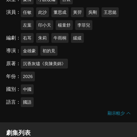
演員
任敏
此沙
董思成
黃羿
吳剛
王思懿
左葉
印小天
楊童舒
李菲兒
編劇
右耳
朱莉
牛雨桐
緩緩
導演
金雄豪
初的見
原著
沉香灰燼《良陳美錦》
年份
2026
國別
中國
語言
國語
顯示較少
劇集列表