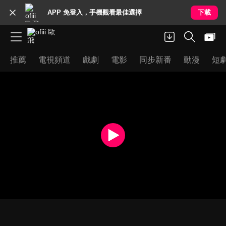
APP 免登入，手機觀看最佳選擇
下載
推薦
電視頻道
戲劇
電影
同步新番
動漫
短