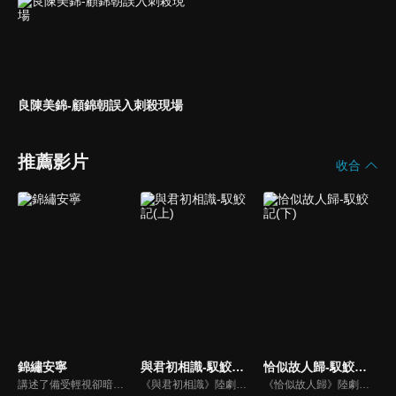
良陳美錦-顧錦朝誤入刺殺現場
推薦影片
收合
錦繡安寧
與君初相識-馭鮫記(上)
恰似故人歸-馭鮫記(下)
講述了備受輕視卻暗藏文韜武略之才的“卑微庶子”羅慎遠與一心尋求獨立的“千金嫡女”羅宜寧從相互利用到相依相偎，攜手經歷波折，最終成功破局、執子之手相伴餘生的故事。
《與君初相識》陸劇線上看。《馭鮫記》上部。東海鮫人長意（任嘉倫）在海上救了遭遇危險的順德仙姬，善良的長意將其送回時，卻反遭暗算囚禁在萬花谷。萬花谷護法兼御靈師紀雲禾（迪麗熱巴）為了自由決定爭取馴服長意的機會，在馴服過程中產生情愫。二人一仙一妖的愛戀，能否衝破束縛？
《恰似故人歸》陸劇線上看。《馭鮫記》的下部。長意（任嘉倫）將紀雲禾（迪麗熱巴）囚禁在自己身邊。為化解萬花谷與北淵的恩怨，雲禾散盡最後的靈力，用生命救下寒霜發作的所有萬花谷御靈師。仙師與順德仙姬（郭曉婷）為一己私慾，意圖毀滅世間，長意與雲禾共同肩負起責任…