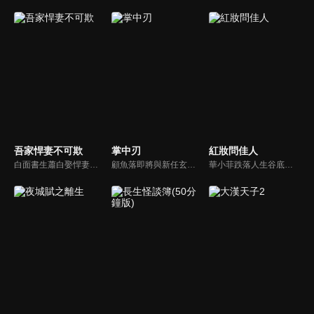
吾家悍妻不可欺
掌中刃
紅妝問佳人
白面書生蕭白娶悍妻徐三娘，誰知她是失憶女將軍，他是隱姓世子爺。假夫妻變真戰友，組百姓軍抗倭寇，鬥權宦，夫妻聯手揭陰謀，救孤寡，在亂世中為百姓打下一座俠義之城。
顧魚落即將與新任玄機閣閣主顧朝夕成婚之際，顧朝夕遭人暗殺了。為穩定局勢，魚落得找個人來假扮顧朝夕。而太子殷晝為避禍調查潛入顧家，假扮顧朝夕。殷晝人前溫柔繾綣，人後殺伐果斷，卻發現魚落的夫君竟正是當年他失蹤的大哥。各自懷揣秘密的二人從針鋒相對到互生情愫，最終心意相通。
華小菲跌落人生谷底、負債昏迷，夢中穿越繁華都城創業，結識守衛軍首領徐子齊與商會會長房離恨。皇后命徐子齊暗查官商勾結、哄抬物價案，真相直指商會。華小菲憑誠信經營崛起，與徐子齊呈上帳本揭露罪行，惡人伏法，最終成就傳奇女商人並喜結連理。