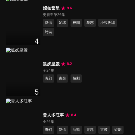
燦如繁星
9.6
更新至第26集
愛情
足球
校園
勵志
小說改編
時裝
4
狐妖皇嫂
8.2
全24集
奇幻
古裝
短劇
5
貴人多旺事
8.4
全26集
奇幻
愛情
商戰
穿越
古裝
短劇