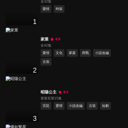
全32集
愛情
時裝
1
家業
8.9
全42集
愛情
文化
家庭
商戰
小說改編
古裝
2
昭陽公主
8.4
更新至第15集
宮廷
愛情
小說改編
古裝
短劇
3