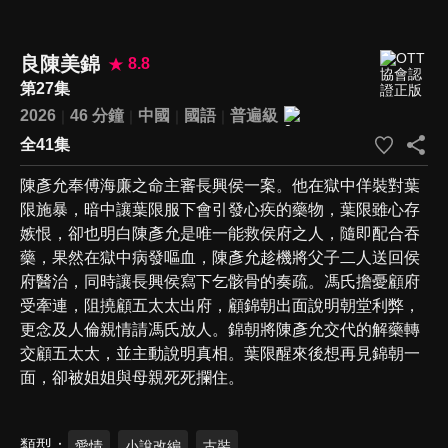
良陳美錦
8.8
第27集
2026
46 分鐘
中國
國語
普遍級
全41集
陳彥允奉傅海廉之命主審長興侯一案。他在獄中佯裝對葉
限施暴，暗中讓葉限服下會引發心疾的藥物，葉限雖心存
嫉恨，卻也明白陳彥允是唯一能救侯府之人，隨即配合吞
藥，果然在獄中病發嘔血，陳彥允趁機將父子二人送回侯
府醫治，同時讓長興侯寫下乞骸骨的奏疏。馮氏擔憂顧府
受牽連，阻撓顧五太太出府，顧錦朝出面說明朝堂利弊，
更念及人倫親情請馮氏放人。錦朝將陳彥允交代的解藥轉
交顧五太太，並主動說明真相。葉限醒來後想再見錦朝一
面，卻被姐姐與母親死死攔住。
類型
愛情
小說改編
古裝