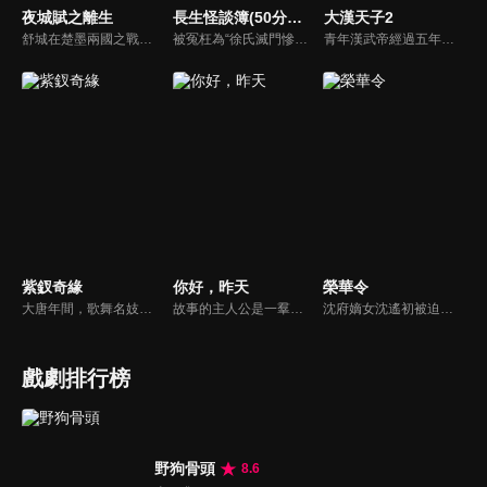
夜城賦之離生
長生怪談簿(50分鐘版)
大漢天子2
舒城在楚墨兩國之戰中落敗，並成為了墨國五皇女莫茴的魂器。失去自我意識的舒城跟隨姐姐莫茹回到墨國，面對失而復得的妹妹，莫茹欣喜又憂慮。為了保護親人和國家她棄醫從戎，甚至為了保護莫茴不惜被砍掉一條手臂，然而這一切都阻擋不了局勢的動盪不安...
被冤枉為“徐氏滅門慘案”兇手的主人公在多年後深陷倖存者的複仇圈套，成功說服其共同對抗真兇，並找出真相的故事。整個故事發生在一個荒山客棧，眾人鬥智斗勇，一步步揭開每個人的秘密，還原案件本來面目。
青年漢武帝經過五年執政，平息後宮勢力、抗拒外患入侵、粉碎政變陰謀，坐穩了皇帝寶座，正是開展雄才大略之時。能臣汲黯受到賞識，並引薦另一位奇才主父偃，漢武帝視其張固再世，委以重任。國力強盛使漢武帝屢屢北伐外族，只是規模巨大的戰爭使漢室逐漸捉襟見肘，諸侯勢力蠢蠢欲動。
紫釵奇緣
你好，昨天
榮華令
大唐年間，歌舞名妓霍小玉、風流俠客納蘭東、書香才子李益和巾幗紅顏盧靖瀾為首的風騷人物，彼此錯綜複雜的命運與感情糾葛。一場指腹為婚的誤會，造成浪漫卻無果的錯點鴛鴦，他們在階級差異與強權壓迫中勇於追求真愛，在宮廷權謀與世俗現實的拉扯中身不由己地被推向命運的叉路...
故事的主人公是一羣生活在小吉街上的少男少女，在那個還沒有被淘寶、微博、朋友圈支配的年代，他們有健力寶、大富翁、魂鬥羅，有一羣坦誠相待的小夥伴，嬉笑打鬧奔跑追逐，有福同享有難同當，一起經歷着短暫又美好的青春時光，然後各自悄悄長大。
沈府嫡女沈遙初被迫嫁與“已故”將軍黎靖川，卻發現他竟假死歸來。母親含冤慘死後，她誓要查明真相，與黎靖川從互相利用到並肩為盟。兩人攜手於深宅內院中鬥主母、破陰謀、查命案，最終聯手揭開了府內多年的陰謀，也在一次次並肩中收穫了真正的感情...
戲劇排行榜
野狗骨頭
8.6