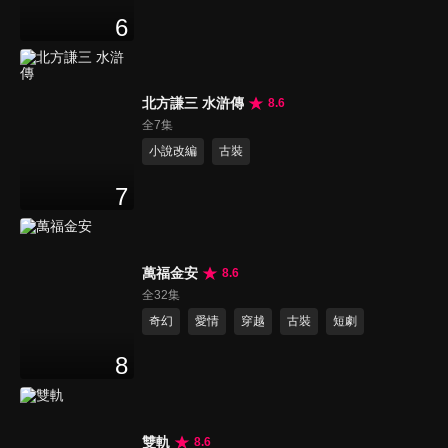
6
北方謙三 水滸傳
8.6
全7集
小說改編
古裝
7
萬福金安
8.6
全32集
奇幻
愛情
穿越
古裝
短劇
8
雙軌
8.6