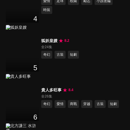
愛情
足球
校園
勵志
小說改編
時裝
4
狐妖皇嫂
8.2
全24集
奇幻
古裝
短劇
5
貴人多旺事
8.4
全26集
奇幻
愛情
商戰
穿越
古裝
短劇
6