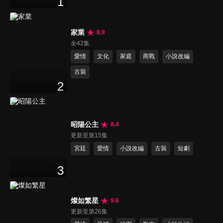
1
家業
8.9
全42集
愛情
文化
家庭
商戰
小說改編
古裝
2
昭陽公主
8.4
更新至第15集
宮廷
愛情
小說改編
古裝
短劇
3
燦如繁星
9.6
更新至第26集