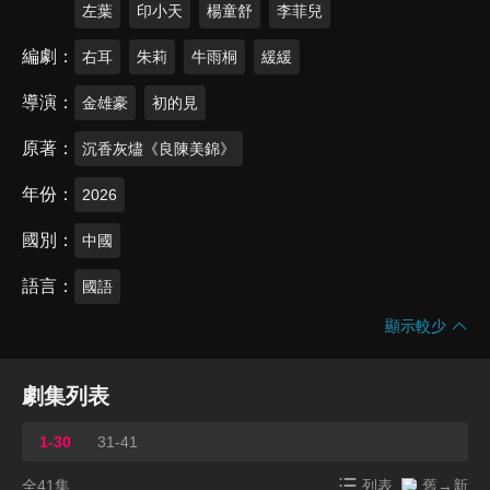
左葉
印小天
楊童舒
李菲兒
編劇
右耳
朱莉
牛雨桐
緩緩
導演
金雄豪
初的見
原著
沉香灰燼《良陳美錦》
年份
2026
國別
中國
語言
國語
顯示較少
劇集列表
1-30
31-41
全41集
列表
舊→新