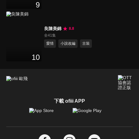
9
良陳美錦
8.8
全41集
愛情
小說改編
古裝
10
下載 ofiii APP