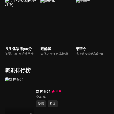
長生怪談簿(50分鐘版)
昭離賦
榮華令
被冤枉為“徐氏滅門慘案”兇手的主人公在多年後深陷倖存者的複仇圈套，成功說服其共同對抗真兇，並找出真相的故事。整個故事發生在一個荒山客棧，眾人鬥智斗勇，一步步揭開每個人的秘密，還原案件本來面目。
太傅之女江離為拒聯姻，常和知己阿昭避世聞香閣。在被迫賜婚左將軍後入宮，卻意外得知阿昭是當朝皇帝。從此深陷愛情和皇宮秘事中，二人攜手平叛戰亂，揭露所有陰謀，歷經所有，終解誤解，相守一生。
沈府嫡女沈遙初被迫嫁與“已故”將軍黎靖川，卻發現他竟假死歸來。母親含冤慘死後，她誓要查明真相，與黎靖川從互相利用到並肩為盟。兩人攜手於深宅內院中鬥主母、破陰謀、查命案，最終聯手揭開了府內多年的陰謀，也在一次次並肩中收穫了真正的感情...
戲劇排行榜
野狗骨頭
8.6
全32集
愛情
時裝