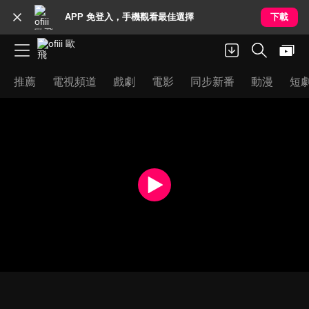
APP 免登入，手機觀看最佳選擇
下載
推薦
電視頻道
戲劇
電影
同步新番
動漫
短