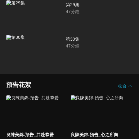
第29集
47
分鐘
第30集
47
分鐘
預告花絮
收合
良陳美錦-預告_共赴挚爱
良陳美錦-預告_心之所向