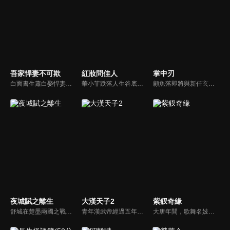
吾家悍妻不可欺
紅妝問佳人
掌中刃
白面書生蕭白娶悍妻徐三娘，誰知她是失憶女將軍，他是隱姓世子爺。假夫妻變真戰友，組百姓軍抗倭寇，鬥權宦，夫妻聯手揭陰謀，救孤寡，在亂世中為百姓打下一座俠義之城。
華小菲跌落人生谷底、負債昏迷，夢中穿越繁華都城創業，結識守衛軍首領徐子齊與商會會長房離恨。皇后命徐子齊暗查官商勾結、哄抬物價案，真相直指商會。華小菲憑誠信經營崛起，與徐子齊呈上帳本揭露罪行，惡人伏法，最終成就傳奇女商人並喜結連理。
顧魚落即將與新任玄機閣閣主顧朝夕成婚之際，顧朝夕遭人暗殺了。為穩定局勢，魚落得找個人來假扮顧朝夕。而太子殷晝為避禍調查潛入顧家，假扮顧朝夕。殷晝人前溫柔繾綣，人後殺伐果斷，卻發現魚落的夫君竟正是當年他失蹤的大哥。各自懷揣秘密的二人從針鋒相對到互生情愫，最終心意相通。
夜城賦之離生
大漢天子2
紫釵奇緣
舒城在楚墨兩國之戰中落敗，並成為了墨國五皇女莫茴的魂器。失去自我意識的舒城跟隨姐姐莫茹回到墨國，面對失而復得的妹妹，莫茹欣喜又憂慮。為了保護親人和國家她棄醫從戎，甚至為了保護莫茴不惜被砍掉一條手臂，然而這一切都阻擋不了局勢的動盪不安...
青年漢武帝經過五年執政，平息後宮勢力、抗拒外患入侵、粉碎政變陰謀，坐穩了皇帝寶座，正是開展雄才大略之時。能臣汲黯受到賞識，並引薦另一位奇才主父偃，漢武帝視其張固再世，委以重任。國力強盛使漢武帝屢屢北伐外族，只是規模巨大的戰爭使漢室逐漸捉襟見肘，諸侯勢力蠢蠢欲動。
大唐年間，歌舞名妓霍小玉、風流俠客納蘭東、書香才子李益和巾幗紅顏盧靖瀾為首的風騷人物，彼此錯綜複雜的命運與感情糾葛。一場指腹為婚的誤會，造成浪漫卻無果的錯點鴛鴦，他們在階級差異與強權壓迫中勇於追求真愛，在宮廷權謀與世俗現實的拉扯中身不由己地被推向命運的叉路...