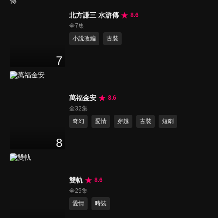
北方謙三 水滸傳
8.6
全7集
小說改編
古裝
7
萬福金安
8.6
全32集
奇幻
愛情
穿越
古裝
短劇
8
雙軌
8.6
全29集
愛情
時裝