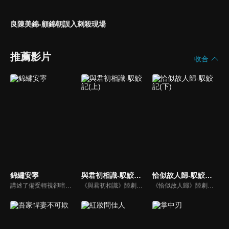
良陳美錦-顧錦朝誤入刺殺現場
推薦影片
收合
錦繡安寧
與君初相識-馭鮫記(上)
恰似故人歸-馭鮫記(下)
講述了備受輕視卻暗藏文韜武略之才的“卑微庶子”羅慎遠與一心尋求獨立的“千金嫡女”羅宜寧從相互利用到相依相偎，攜手經歷波折，最終成功破局、執子之手相伴餘生的故事。
《與君初相識》陸劇線上看。《馭鮫記》上部。東海鮫人長意（任嘉倫）在海上救了遭遇危險的順德仙姬，善良的長意將其送回時，卻反遭暗算囚禁在萬花谷。萬花谷護法兼御靈師紀雲禾（迪麗熱巴）為了自由決定爭取馴服長意的機會，在馴服過程中產生情愫。二人一仙一妖的愛戀，能否衝破束縛？
《恰似故人歸》陸劇線上看。《馭鮫記》的下部。長意（任嘉倫）將紀雲禾（迪麗熱巴）囚禁在自己身邊。為化解萬花谷與北淵的恩怨，雲禾散盡最後的靈力，用生命救下寒霜發作的所有萬花谷御靈師。仙師與順德仙姬（郭曉婷）為一己私慾，意圖毀滅世間，長意與雲禾共同肩負起責任…