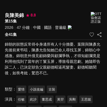
良陳美錦
8.8
第15集
2026
47 分鐘
中國
國語
普遍級
全41集
錦朝的狀態反常得令身邊所有人十分擔憂。葉限與陳彥允
先後前來弔唁，陳彥允告知她已命人尋找玉屏，錦朝心中
感激。錦朝意外撞見顧錦榮與顧瀾爭執，才得知顧瀾竟是
利用他找到了當年的丫鬟玉屏，導致母親悲劇。她隨即告
訴二人，已決定狀告父親顧德昭逼死髮妻。顧德昭聽聞
後，如喪考妣，驚恐不已。
類型
愛情
小說改編
古裝
演員
任敏
此沙
董思成
黃羿
吳剛
王思懿