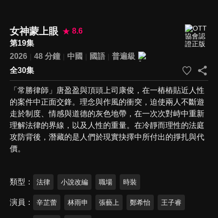
女神蒙上眼
8.6
第19集
2026
48 分鐘
中國
國語
普遍級
全30集
「常勝律師」唐盈盈與頂頭上司康俊，在一樁樁貼近人性
的案件中正面交鋒。理念與作風的衝突，迫使兩人不斷遊
走於制度、情感與道德的灰色地帶，在一次次對峙中重新
理解法律的界線，以及人性的重量。在冷靜而理性的法庭
攻防背後，潛藏的是人們於現實抉擇中所付出的掙扎與代
價。
類型
法律
小說改編
職場
時裝
演員
辛芷蕾
林雨申
張藝上
鄭希怡
王子睿