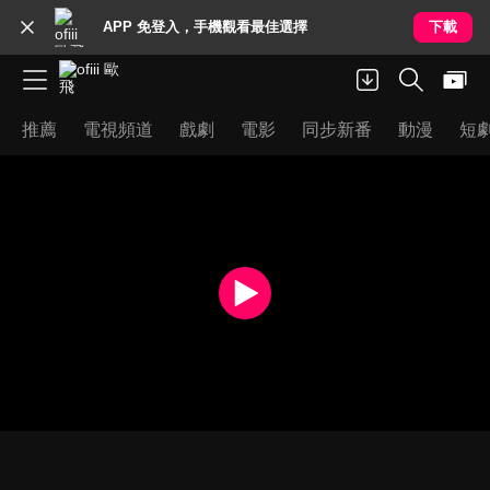
APP 免登入，手機觀看最佳選擇
下載
推薦
電視頻道
戲劇
電影
同步新番
動漫
短