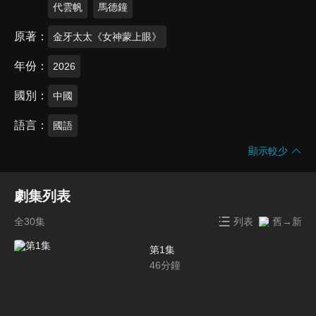
代雲帆
馬德鐘
原著
金牙太太《女神蒙上眼》
年份
2026
國別
中國
語言
國語
顯示較少
劇集列表
全30集
列表
舊→新
第1集
46
分鐘