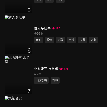
5
貴人多旺事
8.4
全26集
奇幻
愛情
商戰
穿越
古裝
短劇
6
北方謙三 水滸傳
8.6
全7集
小說改編
古裝
7