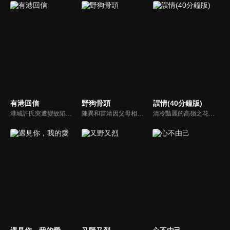
有港回信
野狗骨頭
誤情(40分鐘版)
港城許氏突遭變故陷入絕境，養女許晚信求助婚約對象沈灝，反被沈家父子要脅。緊急關頭，沈家小叔沈顧以沈氏大股東身份歸來，並與許晚信簽訂契約婚姻助其應對危機，許家爺爺在看到許晚信和沈顧後，驚覺二人酷似當年的救國情侶林書意與沈故，在他們的相互扶持中，前世未盡的緣分也被緩緩揭開的故事。
陳異和苗靖因父母相識而結緣，起初陳異對苗靖有著很深的敵意，直到一次受傷，苗靖的善良讓兩人關係開始轉變。然而好景不常，隨著陳父去世、苗母消失，兩個孩子卻不得不相依為命，異樣的情愫也隨著時間滋長。當苗靖終於認清感情，準備向陳異告白，陳異卻突然捲入一起縱火案，一切都突然變了調...
清冷豔麗的高嶺之花江時淺在遭受霸淩、暴力等一系列事件後，華麗蛻變逆襲歸來，用一場精心策劃強勢開啟自己的復仇之路，最終收穫內心救贖與愛情的故事。