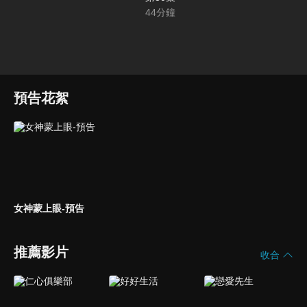
44
分鐘
預告花絮
女神蒙上眼-預告
推薦影片
收合