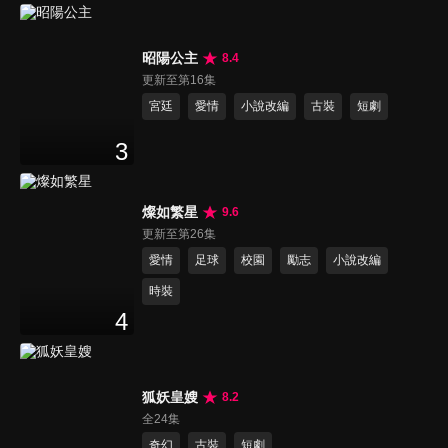
昭陽公主
8.4
更新至第16集
宮廷
愛情
小說改編
古裝
短劇
3
燦如繁星
9.6
更新至第26集
愛情
足球
校園
勵志
小說改編
時裝
4
狐妖皇嫂
8.2
全24集
奇幻
古裝
短劇