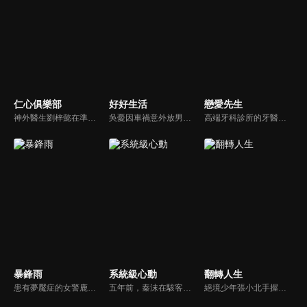
仁心俱樂部
好好生活
戀愛先生
神外醫生劉梓懿在準備結婚之際，發現男友因「特殊原因」被送到自己工作的醫院，備受打擊卻要體面的結束這段關係；心外醫生秦文彬工作上一帆風順，婚姻卻亮起紅燈，不知何去何從。兩人都有各自生活的一地雞毛，但在手術臺上又是互相支持的戰友，不斷成長，在雞飛狗跳的醫院生活裡，找到治癒自己的辦法…
吳憂因車禍意外放男友鴿子慘遭分手，而同樣在這場車禍中喪命的是雅曼生物科技總裁何西亞的未婚妻陸芸。吳憂分手後寄情於工作，投入新職場認識了陸芸的妹妹陸蔓，成為了閨蜜。在公事上與何西亞有了合作，不打不相識的這對歡喜冤家，好不容易發展成為戀人, 此時發現陸芸在他們之間串連起來的緣分…
高端牙科診所的牙醫程皓（靳東）業餘時間經常幫別人出謀劃策追女孩，追女孩有無數種方法的他卻還沒有戀愛過。個性直辣的羅玥（江疏影）在比利時的酒店與程皓有個不美麗的誤會，一連串的誤會使兩人冤家路窄老碰在一塊兒，也開始了一段啼笑皆非的過程 ...
暴鋒雨
系統級心動
翻轉人生
患有夢魘症的女警鹿一多年來堅持暗中追查父親重傷昏迷的真相，意外結識了高冷女警林深，二人攜手破獲一系列離奇命案，情誼日漸深厚的同時，鹿一發現林深似與父親舊案有著千絲萬縷的關聯...
五年前，秦沫在駭客挑戰賽中與蕭氏集團技術負責人蕭南禹交鋒，二人陰差陽錯下秦沫懷了龍鳳胎。五年後，蕭氏內部權力鬥爭升級，唯一知道孩子身世的蕭老爺子，因自己時日無多與秦沫攤牌，要求她證明撫養能力。之後秦沫化名加入蕭氏，與蕭南禹再次相遇。二人從試探到欣賞，情感漸生。
絕境少年張小北手握命運之匙，與頂級富二代盛元州互換人生！逆襲暴富護家人、揪出害姐姐的真凶，兩少年雙向救贖治癒彼此，限時30天抉擇中充滿人性考驗，最終二人聯手揭秘豪門陰謀，向幕後黑手硬核復仇！