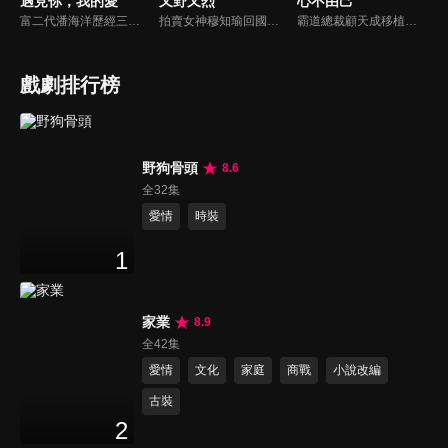
遇見你，我的愛
又野又烈
心不由己
富二代潘海洋歷經三次失敗婚姻，認為金錢阻礙愛情。唯第一任妻子陸雪怡真心待他。好友伊軒勸他隱藏身份。他在酒吧對芭蕾舞演員韓夢瑤一見鍾情。便化身業務經理與她相戀。熱戀中潘海洋決定娶韓夢瑤，卻在婚前發現韓夢瑤三年前曾是自己公司員工，進而揭開伊軒與韓夢瑤為還債設局圖謀他財產的陰謀...
拍賣女神穆知瑜回國與繼母奪產，與神祕保鏢沈既白協議訂婚。兩人意外揭開身世翻轉：沈為穆家真繼承人，穆則是被換掉的孤女。面對繼母的偽畫陰謀與綁架，兩人智計合盟，沈更以神祕畫師身份深情守護。最終惡人伏法，兩人在反轉與博弈中假戲真做，攜手守護正義與真愛。
霸道總裁顧天成移植心臟後竟然愛上了職場對頭秘書林嘉琪，兩人逐漸在工作生活中意識到對方的心意，朝著共同的目標並肩作戰。
戲劇排行榜
野狗骨頭
8.6
全32集
愛情
時裝
1
家業
8.9
全42集
愛情
文化
家庭
商戰
小說改編
古裝
2