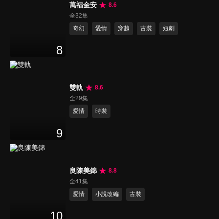
萬福金安
8.6
全32集
奇幻
愛情
穿越
古裝
短劇
8
雙軌
8.6
全29集
愛情
時裝
9
良陳美錦
8.8
全41集
愛情
小說改編
古裝
10