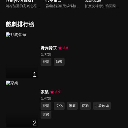
誤情(40分鐘版)
心不由己
又野又烈
清冷豔麗的高嶺之花江時淺在遭受霸淩、暴力等一系列事件後，華麗蛻變逆襲歸來，用一場精心策劃強勢開啟自己的復仇之路，最終收穫內心救贖與愛情的故事。
霸道總裁顧天成移植心臟後竟然愛上了職場對頭秘書林嘉琪，兩人逐漸在工作生活中意識到對方的心意，朝著共同的目標並肩作戰。
拍賣女神穆知瑜回國與繼母奪產，與神祕保鏢沈既白協議訂婚。兩人意外揭開身世翻轉：沈為穆家真繼承人，穆則是被換掉的孤女。面對繼母的偽畫陰謀與綁架，兩人智計合盟，沈更以神祕畫師身份深情守護。最終惡人伏法，兩人在反轉與博弈中假戲真做，攜手守護正義與真愛。
戲劇排行榜
野狗骨頭
8.6
全32集
愛情
時裝
1
家業
8.9
全42集
愛情
文化
家庭
商戰
小說改編
古裝
2