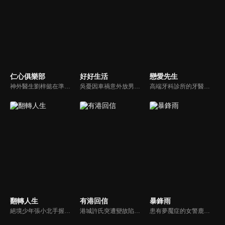
仁心俱樂部
好好生活
戀愛先生
神外醫生劉梓懿在準備結婚之際，發現男友因「特殊原因」被送到自己工作的醫院，備受打擊卻要體面的結束這段關係；心外醫生秦文彬工作上一帆風順，婚姻卻亮起紅燈，不知何去何從。兩人都有各自生活的一地雞毛，但在手術臺上又是互相支持的戰友，不斷成長，在雞飛狗跳的醫院生活裡，找到治癒自己的辦法…
吳憂因車禍意外放男友鴿子慘遭分手，而同樣在這場車禍中喪命的是雅曼生物科技總裁何西亞的未婚妻陸芸。吳憂分手後寄情於工作，投入新職場認識了陸芸的妹妹陸蔓，成為了閨蜜。在公事上與何西亞有了合作，不打不相識的這對歡喜冤家，好不容易發展成為戀人, 此時發現陸芸在他們之間串連起來的緣分…
高端牙科診所的牙醫程皓（靳東）業餘時間經常幫別人出謀劃策追女孩，追女孩有無數種方法的他卻還沒有戀愛過。個性直辣的羅玥（江疏影）在比利時的酒店與程皓有個不美麗的誤會，一連串的誤會使兩人冤家路窄老碰在一塊兒，也開始了一段啼笑皆非的過程 ...
翻轉人生
有港回信
暴鋒雨
絕境少年張小北手握命運之匙，與頂級富二代盛元州互換人生！逆襲暴富護家人、揪出害姐姐的真凶，兩少年雙向救贖治癒彼此，限時30天抉擇中充滿人性考驗，最終二人聯手揭秘豪門陰謀，向幕後黑手硬核復仇！
港城許氏突遭變故陷入絕境，養女許晚信求助婚約對象沈灝，反被沈家父子要脅。緊急關頭，沈家小叔沈顧以沈氏大股東身份歸來，並與許晚信簽訂契約婚姻助其應對危機，許家爺爺在看到許晚信和沈顧後，驚覺二人酷似當年的救國情侶林書意與沈故，在他們的相互扶持中，前世未盡的緣分也被緩緩揭開的故事。
患有夢魘症的女警鹿一多年來堅持暗中追查父親重傷昏迷的真相，意外結識了高冷女警林深，二人攜手破獲一系列離奇命案，情誼日漸深厚的同時，鹿一發現林深似與父親舊案有著千絲萬縷的關聯...