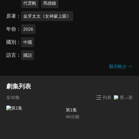
代雲帆
馬德鐘
原著
金牙太太《女神蒙上眼》
年份
2026
國別
中國
語言
國語
顯示較少
劇集列表
全30集
列表
舊→新
第1集
46
分鐘