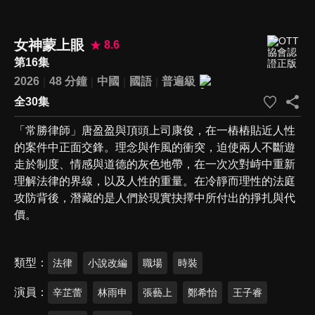
女神蒙上眼
8.6
第16集
2026
48 分鐘
中國
國語
普遍級
全30集
「常勝律師」唐盈盈與頂頭上司康俊，在一樁樁貼近人性
的案件中正面交鋒。理念與作風的衝突，迫使兩人不斷遊
走於制度、情感與道德的灰色地帶，在一次次對峙中重新
理解法律的界線，以及人性的重量。在冷靜而理性的法庭
攻防背後，潛藏的是人們於現實抉擇中所付出的掙扎與代
價。
類型
法律
小說改編
職場
時裝
演員
辛芷蕾
林雨申
張藝上
鄭希怡
王子睿