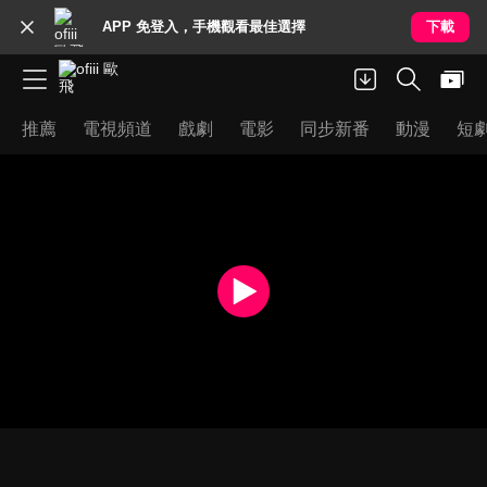
APP 免登入，手機觀看最佳選擇
下載
推薦
電視頻道
戲劇
電影
同步新番
動漫
短