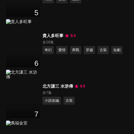
5
貴人多旺事
8.4
全26集
奇幻
愛情
商戰
穿越
古裝
短劇
6
北方謙三 水滸傳
8.6
全7集
小說改編
古裝
7