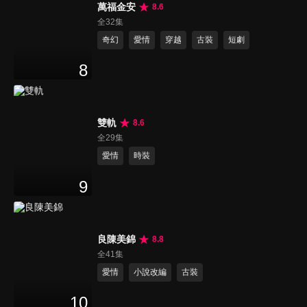
萬福金安
8.6
全32集
奇幻
愛情
穿越
古裝
短劇
8
雙軌
8.6
全29集
愛情
時裝
9
良陳美錦
8.8
全41集
愛情
小說改編
古裝
10