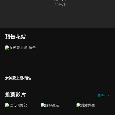
44
分鐘
預告花絮
女神蒙上眼-預告
推薦影片
收合