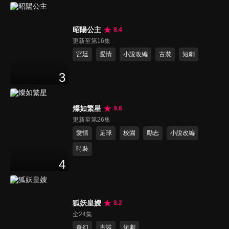
昭陽公主
8.4
更新至第16集
宮廷
愛情
小說改編
古裝
短劇
3
燦如繁星
9.6
更新至第26集
愛情
足球
校園
勵志
小說改編
時裝
4
狐妖皇嫂
8.2
全24集
奇幻
古裝
短劇