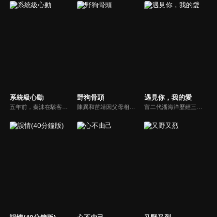
系統級心動
野狗骨頭
遇見你，我的愛
五年前，秦沫在駭客挑戰賽中與蕭氏集團技術負責人蕭南禹交鋒，二人陰差陽錯下秦沫懷了龍鳳胎。五年後，蕭氏內部權力鬥爭升級，唯一知道孩子身世的蕭老爺子，因自己時日無多與秦沫攤牌，要求她證明撫養能力。之後秦沫化名加入蕭氏，與蕭南禹再次相遇。二人從試探到欣賞，情感漸生。
陳異和苗靖因父母相識而結緣，起初陳異對苗靖有著很深的敵意，直到一次受傷，苗靖的善良讓兩人關係開始轉變。然而好景不常，隨著陳父去世、苗母消失，兩個孩子卻不得不相依為命，異樣的情愫也隨著時間滋長。當苗靖終於認清感情，準備向陳異告白，陳異卻突然捲入一起縱火案，一切都突然變了調...
富二代潘海洋歷經三次失敗婚姻，認為金錢阻礙愛情。唯第一任妻子陸雪怡真心待他。好友伊軒勸他隱藏身份。他在酒吧對芭蕾舞演員韓夢瑤一見鍾情。便化身業務經理與她相戀。熱戀中潘海洋決定娶韓夢瑤，卻在婚前發現韓夢瑤三年前曾是自己公司員工，進而揭開伊軒與韓夢瑤為還債設局圖謀他財產的陰謀...