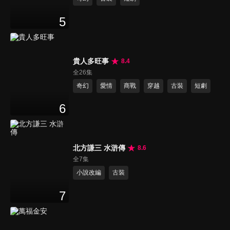
5
貴人多旺事
8.4
全26集
奇幻
愛情
商戰
穿越
古裝
短劇
6
北方謙三 水滸傳
8.6
全7集
小說改編
古裝
7