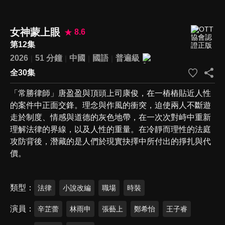
女神蒙上眼
8.6
第12集
2026
51 分鐘
中國
國語
普遍級
全30集
「常勝律師」唐盈盈與頂頭上司康俊，在一樁樁貼近人性
的案件中正面交鋒。理念與作風的衝突，迫使兩人不斷遊
走於制度、情感與道德的灰色地帶，在一次次對峙中重新
理解法律的界線，以及人性的重量。在冷靜而理性的法庭
攻防背後，潛藏的是人們於現實抉擇中所付出的掙扎與代
價。
類型
法律
小說改編
職場
時裝
演員
辛芷蕾
林雨申
張藝上
鄭希怡
王子睿