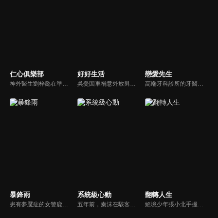
仁心俱樂部
好好生活
戀愛先生
神外醫生劉梓懿在準備結婚之際，發現男友因「特殊原因」被送到自己工作的醫院，備受打擊卻要體面的結束這段關係；心外醫生秦文彬工作上一帆風順，婚姻卻亮起紅燈，不知何去何從。兩人都有各自生活的一地雞毛，但在手術臺上又是互相支持的戰友，不斷成長，在雞飛狗跳的醫院生活裡，找到治癒自己的辦法…
吳憂因車禍意外放男友鴿子慘遭分手，而同樣在這場車禍中喪命的是雅曼生物科技總裁何西亞的未婚妻陸芸。吳憂分手後寄情於工作，投入新職場認識了陸芸的妹妹陸蔓，成為了閨蜜。在公事上與何西亞有了合作，不打不相識的這對歡喜冤家，好不容易發展成為戀人, 此時發現陸芸在他們之間串連起來的緣分…
高端牙科診所的牙醫程皓（靳東）業餘時間經常幫別人出謀劃策追女孩，追女孩有無數種方法的他卻還沒有戀愛過。個性直辣的羅玥（江疏影）在比利時的酒店與程皓有個不美麗的誤會，一連串的誤會使兩人冤家路窄老碰在一塊兒，也開始了一段啼笑皆非的過程 ...
暴鋒雨
系統級心動
翻轉人生
患有夢魘症的女警鹿一多年來堅持暗中追查父親重傷昏迷的真相，意外結識了高冷女警林深，二人攜手破獲一系列離奇命案，情誼日漸深厚的同時，鹿一發現林深似與父親舊案有著千絲萬縷的關聯...
五年前，秦沫在駭客挑戰賽中與蕭氏集團技術負責人蕭南禹交鋒，二人陰差陽錯下秦沫懷了龍鳳胎。五年後，蕭氏內部權力鬥爭升級，唯一知道孩子身世的蕭老爺子，因自己時日無多與秦沫攤牌，要求她證明撫養能力。之後秦沫化名加入蕭氏，與蕭南禹再次相遇。二人從試探到欣賞，情感漸生。
絕境少年張小北手握命運之匙，與頂級富二代盛元州互換人生！逆襲暴富護家人、揪出害姐姐的真凶，兩少年雙向救贖治癒彼此，限時30天抉擇中充滿人性考驗，最終二人聯手揭秘豪門陰謀，向幕後黑手硬核復仇！