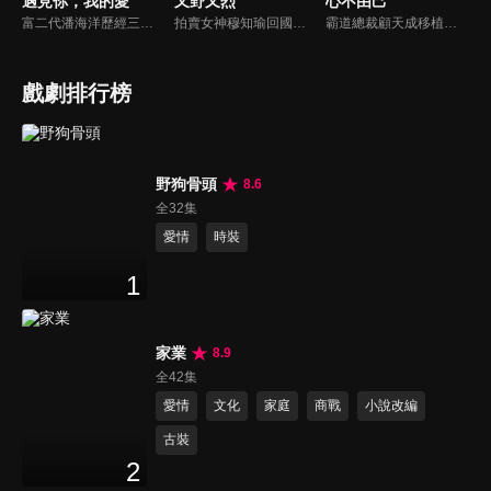
遇見你，我的愛
又野又烈
心不由己
富二代潘海洋歷經三次失敗婚姻，認為金錢阻礙愛情。唯第一任妻子陸雪怡真心待他。好友伊軒勸他隱藏身份。他在酒吧對芭蕾舞演員韓夢瑤一見鍾情。便化身業務經理與她相戀。熱戀中潘海洋決定娶韓夢瑤，卻在婚前發現韓夢瑤三年前曾是自己公司員工，進而揭開伊軒與韓夢瑤為還債設局圖謀他財產的陰謀...
拍賣女神穆知瑜回國與繼母奪產，與神祕保鏢沈既白協議訂婚。兩人意外揭開身世翻轉：沈為穆家真繼承人，穆則是被換掉的孤女。面對繼母的偽畫陰謀與綁架，兩人智計合盟，沈更以神祕畫師身份深情守護。最終惡人伏法，兩人在反轉與博弈中假戲真做，攜手守護正義與真愛。
霸道總裁顧天成移植心臟後竟然愛上了職場對頭秘書林嘉琪，兩人逐漸在工作生活中意識到對方的心意，朝著共同的目標並肩作戰。
戲劇排行榜
野狗骨頭
8.6
全32集
愛情
時裝
1
家業
8.9
全42集
愛情
文化
家庭
商戰
小說改編
古裝
2