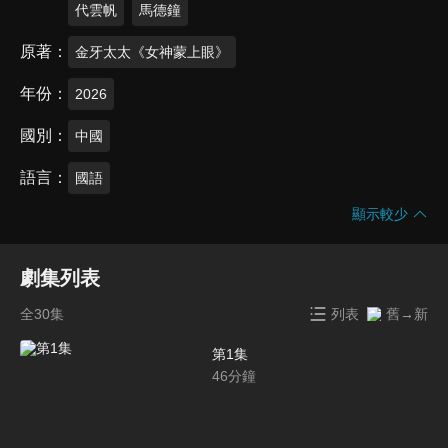
代雲帆
馬德鐘
原著
金牙太太《女神蒙上眼》
年份
2026
國別
中國
語言
國語
顯示較少
劇集列表
全30集
列表
舊→新
第1集
46
分鐘