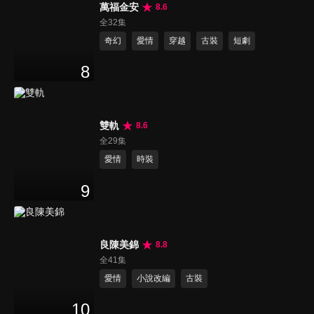
萬福金安
8.6
全32集
奇幻
愛情
穿越
古裝
短劇
8
雙軌
8.6
全29集
愛情
時裝
9
良陳美錦
8.8
全41集
愛情
小說改編
古裝
10