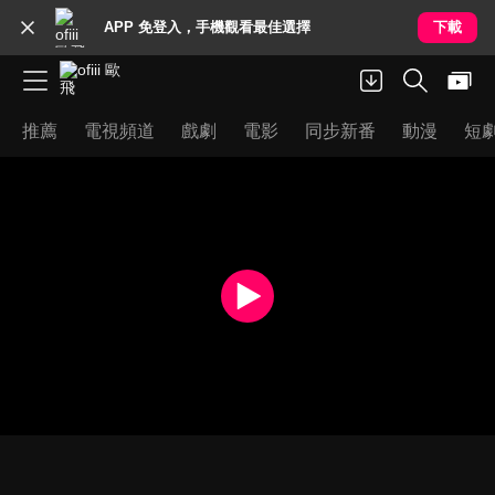
APP 免登入，手機觀看最佳選擇
下載
推薦
電視頻道
戲劇
電影
同步新番
動漫
短