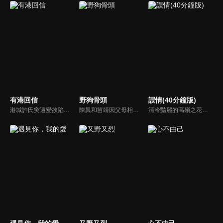
有港回信
野狗骨頭
誤情(40分鐘版)
港城許氏突遭變故陷入絕境，養女許晚信求助婚約對象沈灝，反被沈家父子要脅。緊急關頭，沈家小叔沈顧以沈氏大股東身份歸來，並與許晚信簽訂契約婚姻助其應對危機，許家爺爺在看到許晚信和沈顧後，驚覺二人酷似當年的救國情侶林書意與沈故，在他們的相互扶持中，前世未盡的緣分也被緩緩揭開的故事。
陳異和苗靖因父母相識而結緣，起初陳異對苗靖有著很深的敵意，直到一次受傷，苗靖的善良讓兩人關係開始轉變。然而好景不常，隨著陳父去世、苗母消失，兩個孩子卻不得不相依為命，異樣的情愫也隨著時間滋長。當苗靖終於認清感情，準備向陳異告白，陳異卻突然捲入一起縱火案，一切都突然變了調...
清冷豔麗的高嶺之花江時淺在遭受霸淩、暴力等一系列事件後，華麗蛻變逆襲歸來，用一場精心策劃強勢開啟自己的復仇之路，最終收穫內心救贖與愛情的故事。