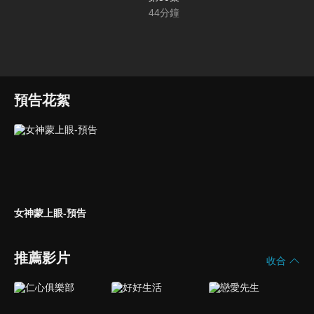
44
分鐘
預告花絮
女神蒙上眼-預告
推薦影片
收合