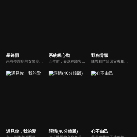
暴鋒雨
系統級心動
野狗骨頭
患有夢魘症的女警鹿一多年來堅持暗中追查父親重傷昏迷的真相，意外結識了高冷女警林深，二人攜手破獲一系列離奇命案，情誼日漸深厚的同時，鹿一發現林深似與父親舊案有著千絲萬縷的關聯...
五年前，秦沫在駭客挑戰賽中與蕭氏集團技術負責人蕭南禹交鋒，二人陰差陽錯下秦沫懷了龍鳳胎。五年後，蕭氏內部權力鬥爭升級，唯一知道孩子身世的蕭老爺子，因自己時日無多與秦沫攤牌，要求她證明撫養能力。之後秦沫化名加入蕭氏，與蕭南禹再次相遇。二人從試探到欣賞，情感漸生。
陳異和苗靖因父母相識而結緣，起初陳異對苗靖有著很深的敵意，直到一次受傷，苗靖的善良讓兩人關係開始轉變。然而好景不常，隨著陳父去世、苗母消失，兩個孩子卻不得不相依為命，異樣的情愫也隨著時間滋長。當苗靖終於認清感情，準備向陳異告白，陳異卻突然捲入一起縱火案，一切都突然變了調...
遇見你，我的愛
誤情(40分鐘版)
心不由己