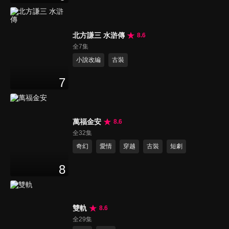
北方謙三 水滸傳
8.6
全7集
小說改編
古裝
7
萬福金安
8.6
全32集
奇幻
愛情
穿越
古裝
短劇
8
雙軌
8.6
全29集