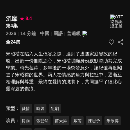
沉靡
8.4
第4集
2026
14 分鐘
中國
國語
普遍級
全24集
宋昭禮在陷入人生低谷之際，遇到了遭遇家庭變故的紀
璇。出於一份惻隱之心，宋昭禮隱瞞身份默默資助其完成
學業。時光荏苒，多年後的一場突發意外，讓紀璇再度闖
進了宋昭禮的世界。兩人在情感的角力與拉扯中，逐漸互
相理解與尊重，最終在愛情的滋養下，共同撫平了彼此心
靈深處的傷痕。
類型
愛情
時裝
短劇
演員
肖雨
張斐然
苗天添
戴萌
陳思予
朱添博