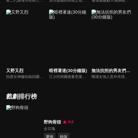
富二代潘海洋歷經三次失敗婚姻，認為金錢阻礙愛情。唯第一任妻子陸雪怡真心待他。好友伊軒勸他隱藏身份。他在酒吧對芭蕾舞演員韓夢瑤一見鍾情。便化身業務經理與她相戀。熱戀中潘海洋決定娶韓夢瑤，卻在婚前發現韓夢瑤三年前曾是自己公司員工，進而揭開伊軒與韓夢瑤為還債設局圖謀他財產的陰謀...
清冷豔麗的高嶺之花江時淺在遭受霸淩、暴力等一系列事件後，華麗蛻變逆襲歸來，用一場精心策劃強勢開啟自己的復仇之路，最終收穫內心救贖與愛情的故事。
霸道總裁顧天成移植心臟後竟然愛上了職場對頭秘書林嘉琪，兩人逐漸在工作生活中意識到對方的心意，朝著共同的目標並肩作戰。
又野又烈
暗裡著迷(30分鐘版)
無法抗拒的男友們(30分鐘版)
拍賣女神穆知瑜回國與繼母奪產，與神祕保鏢沈既白協議訂婚。兩人意外揭開身世翻轉：沈為穆家真繼承人，穆則是被換掉的孤女。面對繼母的偽畫陰謀與綁架，兩人智計合盟，沈更以神祕畫師身份深情守護。最終惡人伏法，兩人在反轉與博弈中假戲真做，攜手守護正義與真愛。
江少珩歸國後蓄意接近服裝設計師蘇半夏，直到衛高陽暴露出江少珩接近蘇半夏的真實目的，蘇半夏深覺背叛而與江少珩分手。而已經無法離開蘇半夏的江少珩，用真心再次追回蘇半夏，上演追妻火葬場並重歸於好。之後，兩人查清當年真相，最終衛氏姐弟雙雙落網，一切塵埃落定。
職場女強人意外失憶後重啟人生，一覺醒來，竟與公司老闆、部門總監、實習生三人同時「戀愛」。通過這甜蜜浪漫、驚險刺激又難以抉擇的感情生活後，最終發現愛情真正的意義。
戲劇排行榜
野狗骨頭
8.6
全32集
愛情
時裝