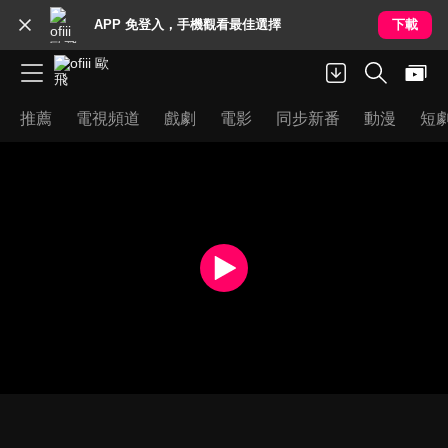
APP 免登入，手機觀看最佳選擇
下載
推薦
電視頻道
戲劇
電影
同步新番
動漫
短