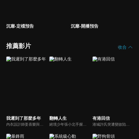
沉靡-定檔預告
沉靡-開播預告
推薦影片
收合
我遲到了那麼多年
翻轉人生
有港回信
內衣設計師姜喜樂與中學時期的暗戀對象丁冉在醫院尷尬重逢，隨後又得知母親要與丁父再婚，使她和丁冉成為了姐弟。在日復一日的相處中，兩人逐漸解開了多年的誤會，最終攜手共度餘生。
絕境少年張小北手握命運之匙，與頂級富二代盛元州互換人生！逆襲暴富護家人、揪出害姐姐的真凶，兩少年雙向救贖治癒彼此，限時30天抉擇中充滿人性考驗，最終二人聯手揭秘豪門陰謀，向幕後黑手硬核復仇！
港城許氏突遭變故陷入絕境，養女許晚信求助婚約對象沈灝，反被沈家父子要脅。緊急關頭，沈家小叔沈顧以沈氏大股東身份歸來，並與許晚信簽訂契約婚姻助其應對危機，許家爺爺在看到許晚信和沈顧後，驚覺二人酷似當年的救國情侶林書意與沈故，在他們的相互扶持中，前世未盡的緣分也被緩緩揭開的故事。