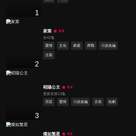
1
家業
8.9
全42集
愛情
文化
家庭
商戰
小說改編
古裝
2
昭陽公主
8.4
更新至第13集
宮廷
愛情
小說改編
古裝
短劇
3
燦如繁星
9.6