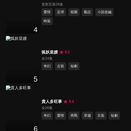
更新至第26集
愛情
足球
校園
勵志
小說改編
時裝
4
狐妖皇嫂
8.2
全24集
奇幻
古裝
短劇
5
貴人多旺事
8.4
全26集
奇幻
愛情
商戰
穿越
古裝
短劇
6