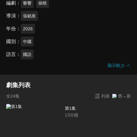
編劇
黎響
侯曉
導演
張銘座
年份
2026
國別
中國
語言
國語
顯示較少
劇集列表
全24集
列表
舊→新
第1集
13
分鐘