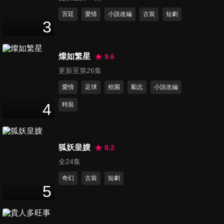
13
分鐘
宮廷
愛情
小說改編
古裝
短劇
3
第12集
13
分鐘
燦如繁星
9.6
更新至第26集
愛情
足球
校園
勵志
小說改編
第13集
13
分鐘
4
時裝
第14集
狐妖皇嫂
8.2
14
分鐘
全24集
奇幻
古裝
短劇
5
第15集
13
分鐘