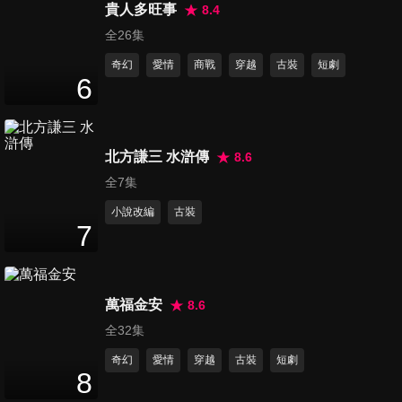
貴人多旺事
8.4
第16集
全26集
13
分鐘
奇幻
愛情
商戰
穿越
古裝
短劇
6
第17集
13
分鐘
北方謙三 水滸傳
8.6
全7集
第18集
小說改編
古裝
13
分鐘
7
第19集
萬福金安
8.6
13
分鐘
全32集
奇幻
愛情
穿越
古裝
短劇
8
第20集