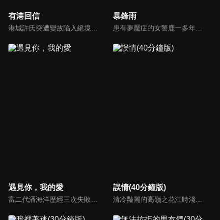
有港回信
暴鋒雨
港城許氏突遭變故陷入絕境，養女許晚信求助婚約對象沈灝，反被沈家父子要脅。緊急關頭，沈家小叔沈顧以沈氏大股東身份歸來，並與許晚信簽訂契約婚姻助其應對危機，許家爺爺在看到許晚信和沈顧後，驚覺二人酷似當年的救國情侶林書意與沈故，在他們的相互扶持中，前世未盡的緣分也被緩緩揭開的故事。
患有夢魘症的女警鹿一多年來堅持暗中追查父親重傷昏迷的真相，意外結識了高冷女警林深，二人攜手破獲一系列離奇命案，情誼日漸深厚的同時，鹿一發現林深似與父親舊案有著千絲萬縷的關聯...
遇見你，我的愛
誤情(40分鐘版)
富二代潘海洋歷經三次失敗婚姻，認為金錢阻礙愛情。唯第一任妻子陸雪怡真心待他。好友伊軒勸他隱藏身份。他在酒吧對芭蕾舞演員韓夢瑤一見鍾情。便化身業務經理與她相戀。熱戀中潘海洋決定娶韓夢瑤，卻在婚前發現韓夢瑤三年前曾是自己公司員工，進而揭開伊軒與韓夢瑤為還債設局圖謀他財產的陰謀...
清冷豔麗的高嶺之花江時淺在遭受霸淩、暴力等一系列事件後，華麗蛻變逆襲歸來，用一場精心策劃強勢開啟自己的復仇之路，最終收穫內心救贖與愛情的故事。