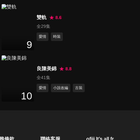
13
分鐘
雙軌
8.6
第21集
全29集
13
分鐘
愛情
時裝
9
第22集
13
分鐘
良陳美錦
8.8
全41集
第23集
愛情
小說改編
古裝
10
13
分鐘
第24集
12
分鐘
務條款
聯絡客服
ofiii lt’s all free