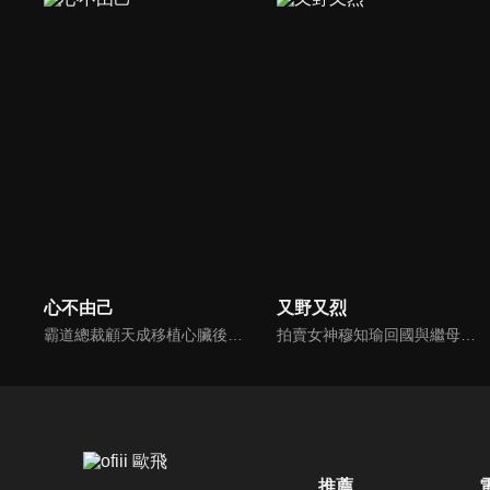
心不由己
又野又烈
霸道總裁顧天成移植心臟後竟然愛上了職場對頭秘書林嘉琪，兩人逐漸在工作生活中意識到對方的心意，朝著共同的目標並肩作戰。
拍賣女神穆知瑜回國與繼母奪產，與神祕保鏢沈既白協議訂婚。兩人意外揭開身世翻轉：沈為穆家真繼承人，穆則是被換掉的孤女。面對繼母的偽畫陰謀與綁架，兩人智計合盟，沈更以神祕畫師身份深情守護。最終惡人伏法，兩人在反轉與博弈中假戲真做，攜手守護正義與真愛。
推薦