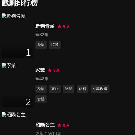
戲劇排行榜
第7集
14
分鐘
野狗骨頭
8.6
全32集
第8集
14
分鐘
愛情
時裝
1
第9集
家業
8.9
14
分鐘
全42集
愛情
文化
家庭
商戰
小說改編
第10集
2
古裝
13
分鐘
昭陽公主
8.4
第11集
更新至第13集