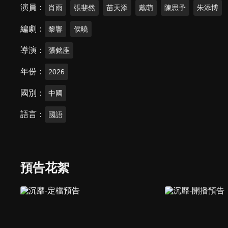
演員
肖雨
張斐然
苗天添
戴萌
陳思予
朱添博
編劇
黎響
侯曉
導演
張銘座
年份
2026
國別
中國
語言
國語
預告花絮