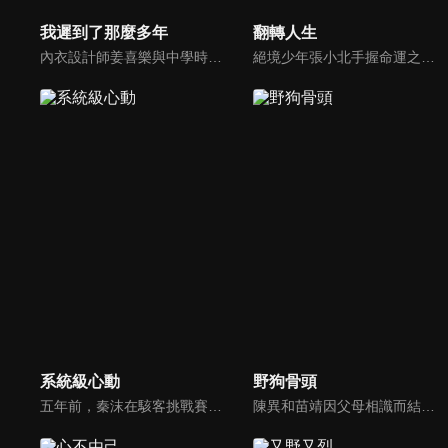
我遲到了那麼多年
翻轉人生
內衣設計師姜喜樂與中學時期的暗戀對象丁冉在醫院尷尬重逢，隨後又得知母親要與丁父再婚，使她和丁冉成為了姐弟。在日復一日的相處中，兩人逐漸解開了多年的誤會，最終攜手共度餘生。
絕境少年張小北手握命運之匙，與頂級富二代盛元州互換人生！逆襲暴富護家人、揪出害姐姐的真凶，兩少年雙向救贖治癒彼此，限時30天抉擇中充滿人性考驗，最終二人聯手揭秘豪門陰謀，向幕後黑手硬核復仇！
系統級心動
野狗骨頭
五年前，秦沫在駭客挑戰賽中與蕭氏集團技術負責人蕭南禹交鋒，二人陰差陽錯下秦沫懷了龍鳳胎。五年後，蕭氏內部權力鬥爭升級，唯一知道孩子身世的蕭老爺子，因自己時日無多與秦沫攤牌，要求她證明撫養能力。之後秦沫化名加入蕭氏，與蕭南禹再次相遇。二人從試探到欣賞，情感漸生。
陳異和苗靖因父母相識而結緣，起初陳異對苗靖有著很深的敵意，直到一次受傷，苗靖的善良讓兩人關係開始轉變。然而好景不常，隨著陳父去世、苗母消失，兩個孩子卻不得不相依為命，異樣的情愫也隨著時間滋長。當苗靖終於認清感情，準備向陳異告白，陳異卻突然捲入一起縱火案，一切都突然變了調...