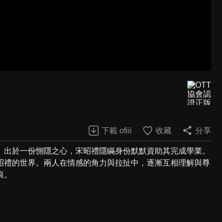
下載 ofiii
收藏
分享
。出於一份惻隱之心，宋昭禮隱瞞身份默默資助其完成學業。
昭禮的世界。兩人在情感的角力與拉扯中，逐漸互相理解與尊
痕。