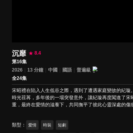
沉靡
8.4
第16集
2026
13 分鐘
中國
國語
普遍級
全24集
宋昭禮在陷入人生低谷之際，遇到了遭遇家庭變故的紀璇
時光荏苒，多年後的一場突發意外，讓紀璇再度闖進了宋
重，最終在愛情的滋養下，共同撫平了彼此心靈深處的傷
類型
愛情
時裝
短劇