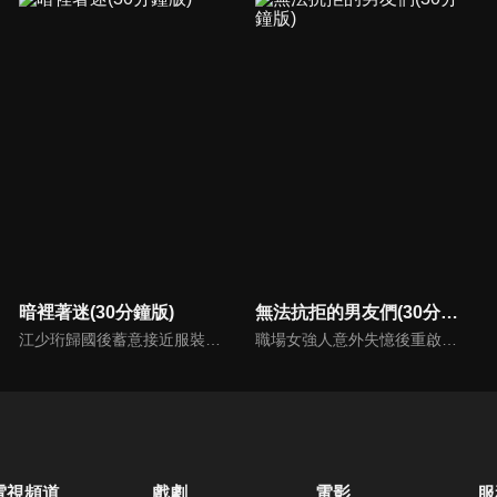
暗裡著迷(30分鐘版)
無法抗拒的男友們(30分鐘版)
江少珩歸國後蓄意接近服裝設計師蘇半夏，直到衛高陽暴露出江少珩接近蘇半夏的真實目的，蘇半夏深覺背叛而與江少珩分手。而已經無法離開蘇半夏的江少珩，用真心再次追回蘇半夏，上演追妻火葬場並重歸於好。之後，兩人查清當年真相，最終衛氏姐弟雙雙落網，一切塵埃落定。
職場女強人意外失憶後重啟人生，一覺醒來，竟與公司老闆、部門總監、實習生三人同時「戀愛」。通過這甜蜜浪漫、驚險刺激又難以抉擇的感情生活後，最終發現愛情真正的意義。
電視頻道
戲劇
電影
服