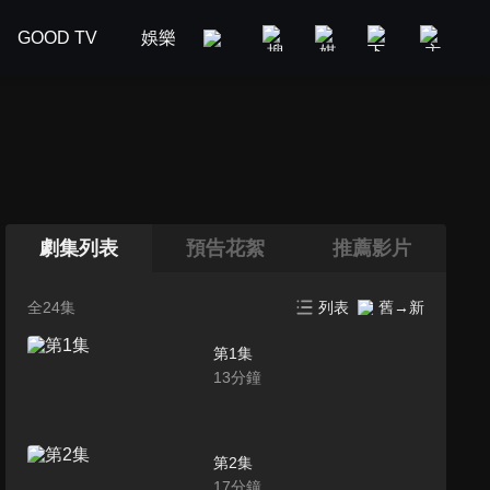
GOOD TV
娛樂
美食旅遊
新聞政論
汽車
劇集列表
預告花絮
推薦影片
全24集
列表
舊→新
第1集
13
分鐘
第2集
17
分鐘