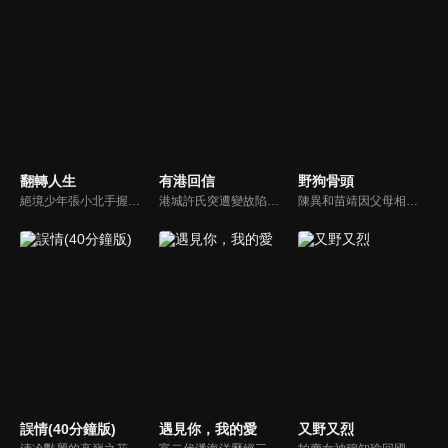
翻轉人生
有港回信
野狗骨頭
絕境少年張小北手握命運之匙，與頂級富二代盛元州互換人生！逆襲暴富護家人、揪出害姐姐的真凶，兩少年雙向救贖治癒彼此，限時30天抉擇中充滿人性考驗，最終二人聯手揭秘豪門陰謀，向幕後黑手硬核復仇！
港城許氏突遭變故陷入絕境，養女許晚信求助婚約對象沈灝，反被沈家父子要脅。緊急關頭，沈家小叔沈顧以沈氏大股東身份歸來，並與許晚信簽訂契約婚姻助其應對危機，許家爺爺在看到許晚信和沈顧後，驚覺二人酷似當年的救國情侶林書意與沈故，在他們的相互扶持中，前世未盡的緣分也被緩緩揭開的故事。
陳異和苗靖因父母相識而結緣，起初陳異對苗靖有著很深的敵意，直到一次受傷，苗靖的善良讓兩人關係開始轉變。然而好景不常，隨著陳父去世、苗母消失，兩個孩子卻不得不相依為命，異樣的情愫也隨著時間滋長。當苗靖終於認清感情，準備向陳異告白，陳異卻突然捲入一起縱火案，一切都突然變了調...
誤情(40分鐘版)
遇見你，我的愛
又野又烈