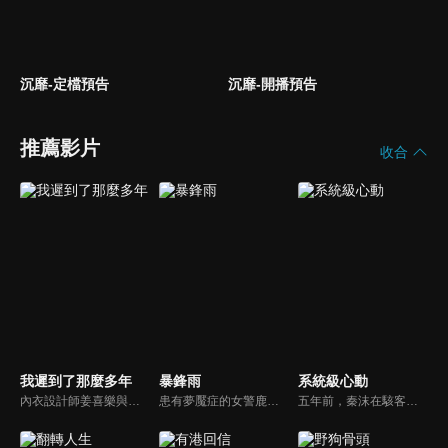
沉靡-定檔預告
沉靡-開播預告
推薦影片
收合
我遲到了那麼多年
暴鋒雨
系統級心動
內衣設計師姜喜樂與中學時期的暗戀對象丁冉在醫院尷尬重逢，隨後又得知母親要與丁父再婚，使她和丁冉成為了姐弟。在日復一日的相處中，兩人逐漸解開了多年的誤會，最終攜手共度餘生。
患有夢魘症的女警鹿一多年來堅持暗中追查父親重傷昏迷的真相，意外結識了高冷女警林深，二人攜手破獲一系列離奇命案，情誼日漸深厚的同時，鹿一發現林深似與父親舊案有著千絲萬縷的關聯...
五年前，秦沫在駭客挑戰賽中與蕭氏集團技術負責人蕭南禹交鋒，二人陰差陽錯下秦沫懷了龍鳳胎。五年後，蕭氏內部權力鬥爭升級，唯一知道孩子身世的蕭老爺子，因自己時日無多與秦沫攤牌，要求她證明撫養能力。之後秦沫化名加入蕭氏，與蕭南禹再次相遇。二人從試探到欣賞，情感漸生。