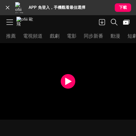
APP 免登入，手機觀看最佳選擇
下載
推薦
電視頻道
戲劇
電影
同步新番
動漫
短