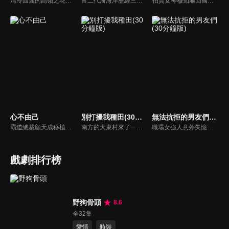
清冷豔麗的高嶺之花江時淺在遭受霸淩、暴力等一系列事件後，華麗蛻變逆襲歸來，用一場精心策劃強勢開啟自己的復仇之路，最終收穫內心救贖與愛情的故事。
富二代潘海洋歷經三次失敗婚姻，認為金錢阻礙愛情。唯第一任妻子陸雪怡真心待他。好友伊軒勸他隱藏身份。他在酒吧對芭蕾舞演員韓夢瑤一見鍾情。便化身業務經理與她相戀。熱戀中潘海洋決定娶韓夢瑤，卻在婚前發現韓夢瑤三年前曾是自己公司員工，進而揭開伊軒與韓夢瑤為還債設局圖謀他財產的陰謀...
拍賣女神穆知瑜回國與繼母奪產，與神祕保鏢沈既白協議訂婚。兩人意外揭開身世翻轉：沈為穆家真繼承人，穆則是被換掉的孤女。面對繼母的偽畫陰謀與綁架，兩人智計合盟，沈更以神祕畫師身份深情守護。最終惡人伏法，兩人在反轉與博弈中假戲真做，攜手守護正義與真愛。
心不由己
別打擾我種田(30分鐘版)
無法抗拒的男友們(30分鐘版)
霸道總裁顧天成移植心臟後竟然愛上了職場對頭秘書林嘉琪，兩人逐漸在工作生活中意識到對方的心意，朝著共同的目標並肩作戰。
南方的大東村來了一位不速之客林現，他是林氏集團百億資產的唯一繼承人，在爺爺強勢壓迫下，家世顯赫的他空降莊家找到自己傳說中門當戶對的未婚妻，決定說服她自願解除婚約。
職場女強人意外失憶後重啟人生，一覺醒來，竟與公司老闆、部門總監、實習生三人同時「戀愛」。通過這甜蜜浪漫、驚險刺激又難以抉擇的感情生活後，最終發現愛情真正的意義。
戲劇排行榜
野狗骨頭
8.6
全32集
愛情
時裝