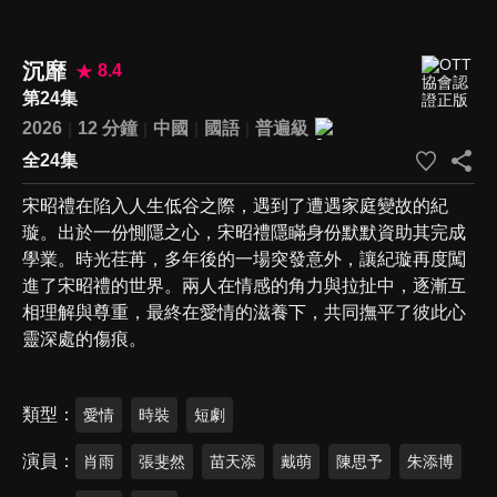
沉靡
8.4
第24集
2026
12 分鐘
中國
國語
普遍級
全24集
宋昭禮在陷入人生低谷之際，遇到了遭遇家庭變故的紀
璇。出於一份惻隱之心，宋昭禮隱瞞身份默默資助其完成
學業。時光荏苒，多年後的一場突發意外，讓紀璇再度闖
進了宋昭禮的世界。兩人在情感的角力與拉扯中，逐漸互
相理解與尊重，最終在愛情的滋養下，共同撫平了彼此心
靈深處的傷痕。
類型
愛情
時裝
短劇
演員
肖雨
張斐然
苗天添
戴萌
陳思予
朱添博