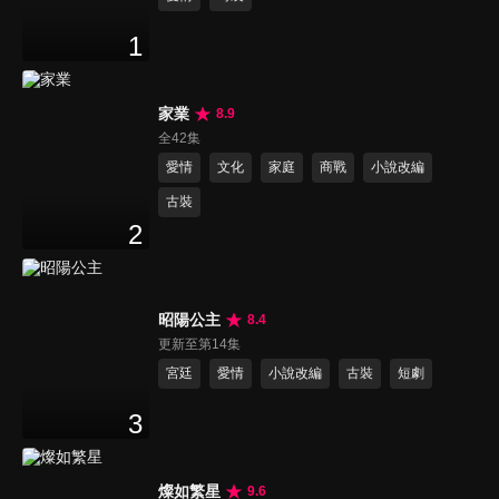
1
家業
8.9
全42集
愛情
文化
家庭
商戰
小說改編
古裝
2
昭陽公主
8.4
更新至第14集
宮廷
愛情
小說改編
古裝
短劇
3
燦如繁星
9.6