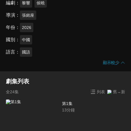
編劇
黎響
侯曉
導演
張銘座
年份
2026
國別
中國
語言
國語
顯示較少
劇集列表
全24集
列表
舊→新
第1集
13
分鐘