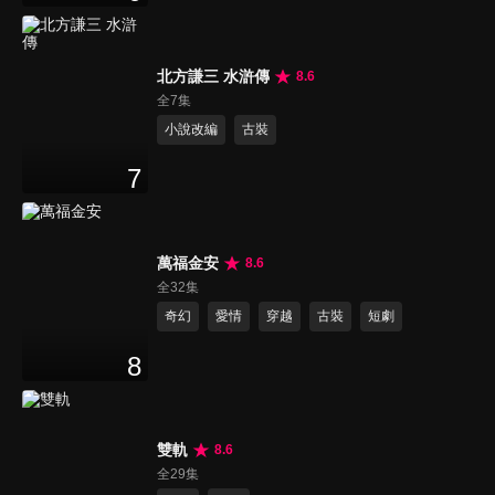
北方謙三 水滸傳
8.6
全7集
小說改編
古裝
7
萬福金安
8.6
全32集
奇幻
愛情
穿越
古裝
短劇
8
雙軌
8.6
全29集