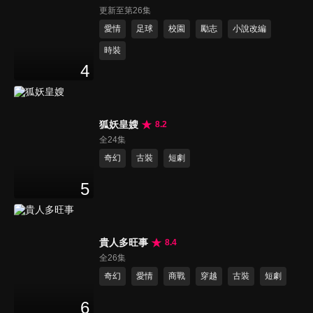
更新至第26集
愛情
足球
校園
勵志
小說改編
時裝
4
狐妖皇嫂
8.2
全24集
奇幻
古裝
短劇
5
貴人多旺事
8.4
全26集
奇幻
愛情
商戰
穿越
古裝
短劇
6