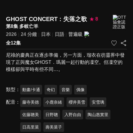
GHOST CONCERT : 失落之歌
8
第8集 多岐亡羊
2026
24 分鐘
日本
日語
普遍級
全12集
尼祿的慶典正在逐步準備，另一方面，瑠衣在彷靈界中發
現了正與魔女GHOST．瑪麗一起行動的凜空。但凜空的
模樣卻與平時有些不同…。
類型
動畫/卡通
奇幻
音樂
偶像
配音
藤寺美德
小鹿奈緒
櫻井美雪
安雪璃
佐藤聰美
日野聰
入野自由
陶山惠實里
日高里菜
壽美菜子