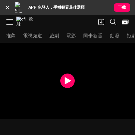
APP 免登入，手機觀看最佳選擇
下載
推薦
電視頻道
戲劇
電影
同步新番
動漫
短