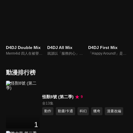
D4DJ Double Mix
D4DJ All Mix
D4DJ First Mix
Merm4id 四人在被譽為傳說的 DJ 祭典「D4 FES.」重啟下，實現了得以參加的宿願。但就在回到拍攝泳裝寫真的日常時，成員的 水島茉莉花、日高沙織、松山達莉雅 卻發現 瀨戶莉花 的樣子似乎與平時有些不同。另一方面，燐舞曲 的 青柳椿 則是獨自在禮拜堂中，期盼自身的世界能夠在今後更加廣闊。
就讀以「服務的心」為理念的學校「栖川學院」的四人：櫻田美夢、春日春奈、竹下美依子、白鳥胡桃，以「讓大家展現笑容」為主旨，成功的開始以DJ團體「LyricalLily」的身分進行活動。某一天，春奈接到商工會的要求，接受了在新的一年舉辦地區振興活動的任務。雖然不知道僅靠四人之力是否能成功而感到不安，但此時腦海浮現了讓第一次的Live舉辦成功時的夥伴們，和觀眾們的笑容！
「Happy Around!」是愛本鈴玖的口頭禪。從國外回到日本的她，轉學到了DJ活動盛行的陽葉學園。她在那裡親眼目睹了一場DJ演出，並為之感動不已。在將明石真秀・大鳴門無雙・渡月麗等人接連捲入進來之後，她最終決定成立一個DJ組合。凜久等人一邊和學校內的Peaky P-key以及Photon Maiden等組合交流，一邊不斷努力，逐漸向盛大的舞台前進……！
動漫排行榜
怪獸8號 (第二季)
9
全13集
動作
動畫/卡通
科幻
獵奇
漫畫改編
1