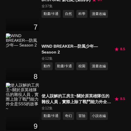
全37集
動畫/卡通
自然
科學
漫畫改編
7
WIND BREAKER—防風少年—
8.5
Season 2
全12集
動作
動畫/卡通
校園
漫畫改編
8
使人誤解的工房主~關於原英雄隊伍的
8.5
雜役人員，實際上除了戰鬥能力外全是
SSS的故事~
全12集
動畫/卡通
奇幻
冒險
小說改編
9