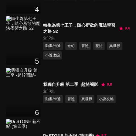
4
轉生為第七王子，隨心所欲的魔法學習
9.4
之路 S2
全12集
動畫/卡通
奇幻
冒險
魔法
異世界
小說改編
5
我獨自升級 第二季 -起於闇影-
9.8
全13集
動畫/卡通
冒險
異世界
小說改編
6
Dr.STONE 新石紀 (第四季)
8.7