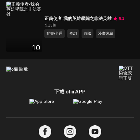
正義使者-我的英雄學院之非法英雄
8.1
全13集
動畫/卡通
奇幻
冒險
漫畫改編
10
下載 ofiii APP