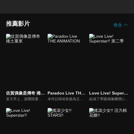
推薦影片
收合
佐賀偶像是傳奇 捲土重來
Paradox Live THE ANIMATION
Love Live! Superstar!! 第二季
某天早上，源櫻因遭遇意外而斷送了生命。10年後─櫻在某棟洋房醒來，眼前的神祕偶像製作人・巽幸太郎向她表示「妳要和傳說中的少女們一起成為偶像拯救佐賀！」於是，由7名少女組成的偶像團體「法蘭秀秀」為了拯救已如風中殘燭的佐賀縣而展開活動。她們一路克服各種問題，並以喪屍的不死之軀不斷顛覆偶像的常識。然後，在平成最後的冬天，成功的舉行了第一次的獨立演唱，朝向傳說跨出了新的一步。
本作以嘻哈歌曲為主題，饒舌歌手們將各自憑藉獨有的音樂曲風，爭奪音樂界第一的名號。
組成了學園偶像團體Liella!的澀谷香音等人迎接新生，又有4名少女將在"學園偶像"的道路上邁出步伐！！ 我想要與新生們一起努力——。 加入了新成員，與香音等人一起朝著最亮的一顆星前進的「大家一起實現的故事 」(學園偶像計畫)。 展翅翱翔吧！我們的Love Live！