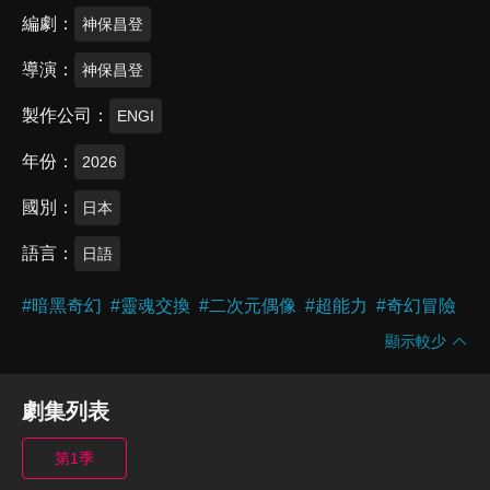
編劇
神保昌登
導演
神保昌登
製作公司
ENGI
年份
2026
國別
日本
語言
日語
#
暗黑奇幻
#
靈魂交換
#
二次元偶像
#
超能力
#
奇幻冒險
顯示較少
劇集列表
第1季