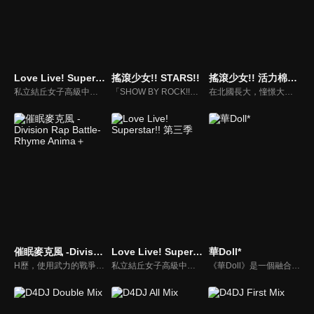
Love Live! Superstar!!
搖滾少女!! STARS!!
搖滾少女!! 活力棉花糖!!
私立結丘女子高級中學，沒有歷史，沒有舊生，甚至校名也毫無知名度，在這間什麼都沒有的新學校裡，以澀谷香音為中心的五名少女邂逅了「學園偶像」。我想用歌聲……實現心願！仍然渺小的幾顆星星，她們遠大的想法此時開始交錯——。這就是從零開始，屬於擁有無限可能的她們「一起實現的故事 」(學園偶像計畫)。
「SHOW BY ROCK!!」過去曾推出過手機遊戲及多部動畫，是一個以樂團為中心的音樂主題作品。本次動畫新作《SHOW BY ROCK!! STARS!!》，將會登場 Mashumairesh!!、プラズマジカ、DOKONJOFINGER、シンガンクリムゾンズ、REIJINGSIGNAL、トライクロニカ、徒然なる操り霧幻庵、クリティクリスタ、BUDVIRGINLOGIC、ARCAREAFACT、Yokazenohorizon 等共計 11 組樂團。
在北國長大，憧憬大都會的白狐女子「狐丸」，以一張甄選會的通知為契機，離開了故鄉，前往獨立樂隊聚集的聖地，下北澤。通過音樂交流，和夥伴們相遇，了解了夢境和現實、希望與絕望。狐丸能否遇見奇蹟？
催眠麥克風 -Division Rap Battle- Rhyme Anima＋
Love Live! Superstar!! 第三季
華Doll*
H歷，使用武力的戰爭已經根絕，鬥爭不靠武力，而是以能夠干擾人類精神的特殊麥克風取代，其名就稱為「催眠麥克風」，藉由這個麥克風唱出的歌詞可以影響人類的交感神經和副交感神經，使人類變成各種狀態。H歷3年，人們用RAP來決勝負，男性生活在中王區以外的池袋、橫濱、澀谷和新宿等DIVISION。男人們賭上威信展開領土的戰爭。
私立結丘女子高級中學，沒有歷史，沒有舊生，甚至校名也毫無知名度，在這間什麼都沒有的新學校裡，以澀谷香音為中心的五名少女邂逅了「學園偶像」。我想用歌聲……實現心願！仍然渺小的幾顆星星，她們遠大的想法此時開始交錯──這就是從零開始，屬於擁有無限可能的她們「一起實現的故事 」。
《華Doll》是一個融合“藝術”與“醫療”的偶像製造計畫。通過植入特殊花種膠囊，與人類自身的成長產生共鳴從而最大限開發人體潛能，創造出接近“完美”的偶像。在偶像行業飽和的背景下，無數懷揣夢想的年輕人爭相參與這一計畫，經過嚴苛選拔和訓練，最終六名少年脫穎而出。他們各自懷抱不同的執念，為追逐夢想踏入這一光鮮卻殘酷的世界。然而，以生命為代價換取“華麗”，他們卻必須面對一個接連不斷的選擇：究竟是保持“人性”，還是成為“人偶”？在這個不存在完美的世界中，這群少年將如何抉擇，又將走向何方？