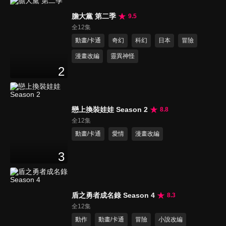
膽大黨 第二季
9.5
全12集
動畫/卡通
奇幻
科幻
日本
冒險
漫畫改編
靈異神怪
2
戀上換裝娃娃 Season 2
8.8
全12集
動畫/卡通
愛情
漫畫改編
3
盾之勇者成名錄 Season 4
8.3
全12集
動作
動畫/卡通
冒險
小說改編