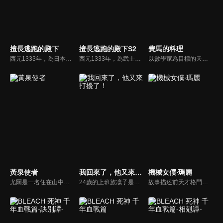
擅長逃跑的殿下
擅長逃跑的殿下S2
費馬的料理
西元1333年，為日本的武士治國打下基礎的鎌倉幕府，因為深得信賴的幕臣・足立高氏的謀反而滅亡。失去一切、被推入絕望深淵的幕府正統繼承人・北条時行，在自稱是神的神官・諏訪頼重的指引下逃出了化為焦土的鐮倉……。時行在逃亡到諏訪後，遇見了值得信賴的夥伴，並慢慢累積奪回鐮倉所需的力量。面對時代變遷的驚濤駭浪，與「戰鬥」、「死亡」的武士生存之道背道而馳，時行選擇以「逃跑」、「求生」克服困境。開始於這英雄眾多的亂世，時行重新奪回天下的鬼抓人遊戲將如何發展呢――。
西元1333年，為武士統治日本奠定基石的鎌倉幕府，因其所信任的幕臣——足利尊氏的謀反而宣告滅亡。失去了一切、被推入絕望深淵的幕府正統繼承人——北条時行，在自稱為神的神官——諏訪賴重的手中引導下，逃離了化為一片火海的鎌倉……。在逃亡抵達的諏訪之地，時行與值得信賴的夥伴結成了「逃少黨」，並藉由「逃跑」與「活下去」來克服重重苦難，逐漸磨練出作為率領大軍之將領的實力。另一方面，在京都的尊氏其權力正穩步擴張，而在鎌倉，以尊氏之弟——直義為首的新統治也正大受歡迎。在時代更迭的巨大浪潮中，時行奪回天下的這場捉迷藏，其結局將會走向何方——。
以數學家為目標的天才少年北田岳，在數學奧林匹克的選拔賽上被現實的殘酷所擊潰。就在此時，他碰上了野心的神祕廚師朝倉海，並以此為契機被帶進料理的世界中。沒想到藉由岳的思考能力，竟能打造出一道道讓人驚嘆的料理，他作為料理人的才能也就此綻放。
黃泉使者
我回來了，他又來打擾了！
機械女僕‧瑪麗
尤爾是一名住在山中小村莊的獵人少年，靠著狩獵野鳥維生，與雙胞胎妹妹阿薩及村民們過著樸實的生活。然而，這樣平穩的日常卻被空中響起的""龍的叫聲""給撕裂了──安逸的村莊裡潛藏著傳承與謎團，這個村裡究竟藏著什麼祕密呢？尤爾的命運又會如何？謎團與不可思議縱橫交錯的嶄新使者戰鬥──緊張刺激的幻怪奇幻譚，現在揭開序幕。
24歲的上班族凜子是個獨居的隱性宅女。在忙碌的生活中，她總是靠著自己最喜歡的動畫和漫畫來療癒每天的疲憊。但每當她看起動畫，右邊鄰居就會發出猛烈地「敲牆聲」！於是凜子請左邊的鄰居，爽朗又紳士的佐槻幫忙，沒想到牆壁竟然被一腳踹破，隨之出現的竟是凜子最喜歡的漫畫《兔貓部》的原作者兔春老師！？因為牆壁破洞而產生交集的三人，所展開「有點奇怪」的三角關係合租生活，就此揭開序幕！
故事描述前天才格鬥家‧瑪麗現在的新工作是大財閥的繼承人‧亞瑟的專屬女僕。 然而，由於亞瑟十分冷酷&超級討厭人類，她只好假扮成機器人。如果被發現是人類一定會小命不保，但亞瑟對無機物卻非常溫柔……意想不到的溺愛路線！？ 而且，刺客還接連出現──！？ 爆笑又甜蜜的最強戀愛喜劇就此展開。