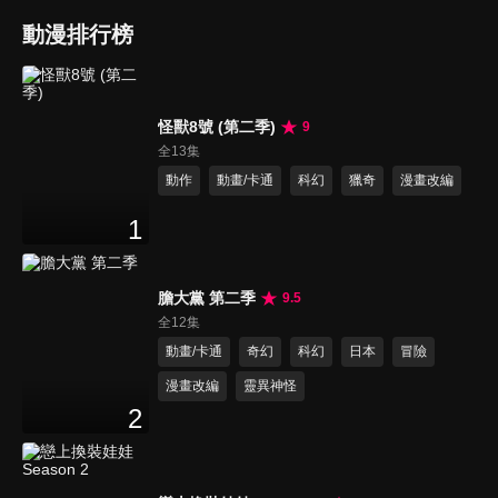
動漫排行榜
怪獸8號 (第二季)
9
全13集
動作
動畫/卡通
科幻
獵奇
漫畫改編
1
膽大黨 第二季
9.5
全12集
動畫/卡通
奇幻
科幻
日本
冒險
漫畫改編
靈異神怪
2