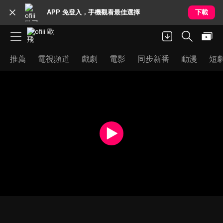
APP 免登入，手機觀看最佳選擇
下載
推薦
電視頻道
戲劇
電影
同步新番
動漫
短