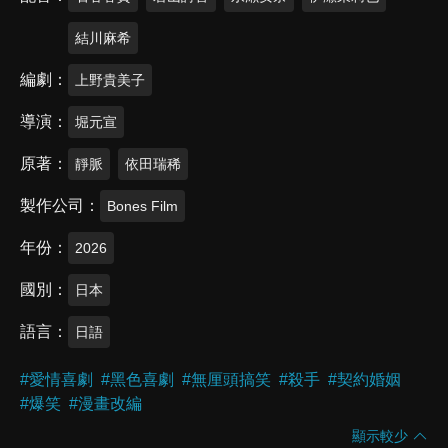
結川麻希
編劇
上野貴美子
導演
堀元宣
原著
靜脈
依田瑞稀
製作公司
Bones Film
年份
2026
國別
日本
語言
日語
#
愛情喜劇
#
黑色喜劇
#
無厘頭搞笑
#
殺手
#
契約婚姻
#
爆笑
#
漫畫改編
顯示較少