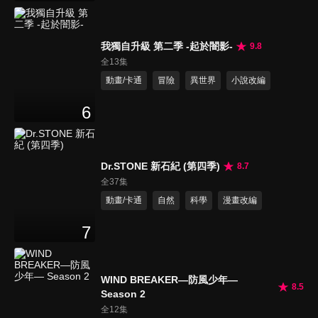
我獨自升級 第二季 -起於闇影-
9.8
全13集
動畫/卡通
冒險
異世界
小說改編
6
Dr.STONE 新石紀 (第四季)
8.7
全37集
動畫/卡通
自然
科學
漫畫改編
7
WIND BREAKER—防風少年—
8.5
Season 2
全12集