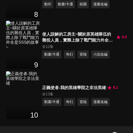
動作
動畫/卡通
校園
漫畫改編
8
使人誤解的工房主~關於原英雄隊伍的
8.5
雜役人員，實際上除了戰鬥能力外全是
SSS的故事~
全12集
動畫/卡通
奇幻
冒險
小說改編
9
正義使者-我的英雄學院之非法英雄
8.1
全13集
動畫/卡通
奇幻
冒險
漫畫改編
10