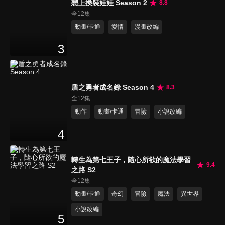
戀上換裝娃娃 Season 2
8.8
全12集
動畫/卡通
愛情
漫畫改編
3
盾之勇者成名錄 Season 4
8.3
全12集
動作
動畫/卡通
冒險
小說改編
4
轉生為第七王子，隨心所欲的魔法學習
9.4
之路 S2
全12集
動畫/卡通
奇幻
冒險
魔法
異世界
小說改編
5