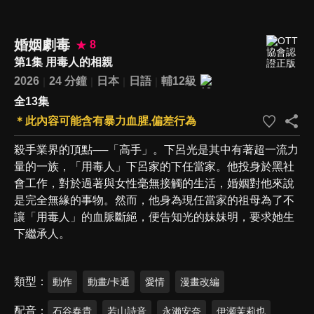
婚姻劇毒
8
第1集 用毒人的相親
2026
24 分鐘
日本
日語
輔12級
全13集
＊此內容可能含有暴力血腥,偏差行為
殺手業界的頂點──「高手」。下呂光是其中有著超一流力
量的一族，「用毒人」下呂家的下任當家。他投身於黑社
會工作，對於過著與女性毫無接觸的生活，婚姻對他來說
是完全無緣的事物。然而，他身為現任當家的祖母為了不
讓「用毒人」的血脈斷絕，便告知光的妹妹明，要求她生
下繼承人。
類型
動作
動畫/卡通
愛情
漫畫改編
配音
石谷春貴
若山詩音
永瀨安奈
伊瀬茉莉也