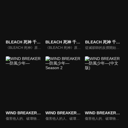
BLEACH 死神 千年血戰篇-訣別譚-
BLEACH 死神 千年血戰篇
BLEACH 死神 千年血戰篇-相剋譚-
《BLEACH 死神》原著劇情中的最後篇章「千年血戰篇」講述沉睡千年的優哈巴哈復活，為了滅卻師的複仇，建立無形帝國，之後佔領了虛圈，又向死神方宣戰，使整個靈界迎來了千年血戰。
《BLEACH 死神》原著劇情中的最後篇章「千年血戰篇」講述沉睡千年的優哈巴哈復活，為了滅卻師的複仇，建立無形帝國，之後佔領了虛圈，又向死神方宣戰，使整個靈界迎來了千年血戰。
從滅卻師的反撲開始，曾經被封印的滅卻師之王優哈巴哈帶領一眾滅卻師組成「看不見的帝國」，他們攻佔虛圈,並且向屍魂界宣戰。他們蓄積已久的實力將剛經過內亂的護廷十三隊打得傷亡慘重，死亡的陰影壟罩整個屍魂界，收到求救訊息的一護與夥伴們無懼地踏上征途,背負著所有人的期望，一護將與滅卻師們展開決戰…。
WIND BREAKER—防風少年—
WIND BREAKER—防風少年— Season 2
WIND BREAKER—防風少年—(中文版)
傷害他人的、破壞物品的人，那些將惡意帶到這裡的傢伙，不管有多少人，「防風鈴」都會將他們全部肅清――！偏差值最底層、打架最強。風鈴高中作為一間超不良學校遠近馳名。為了爬上那裡的「頂點」，高中一年級生・櫻遙從「外面」來到了這個城鎮。然而，現在的風鈴高中有一群守護城鎮，人稱「防風鈴」的集團坐鎮――！？不良高中生・櫻的英雄傳說，將在這裡揭開序幕！
傷害他人的人、破壞事物的人、帶著惡意而來的人——無論是誰，都會被「防風鈴」徹底清除！以超不良校而聞名的風鈴高中。為奪取這所學校的頂點，來自城外的高一新生——櫻遙。然而，現在的風鈴高中已成為了名為「防風鈴」的組織，櫻的頂點之道開始改變。作為級長，為了守護而戰鬥的櫻，邁向新的舞台！
傷害他人的、破壞物品的人，那些將惡意帶到這裡的傢伙，不管有多少人，「防風鈴」都會將他們全部肅清――！偏差值最底層、打架最強。風鈴高中作為一間超不良學校遠近馳名。為了爬上那裡的「頂點」，高中一年級生・櫻遙從「外面」來到了這個城鎮。然而，現在的風鈴高中有一群守護城鎮，人稱「防風鈴」的集團坐鎮――！？不良高中生・櫻的英雄傳說，將在這裡揭開序幕！