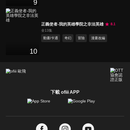
9
正義使者-我的英雄學院之非法英雄
8.1
全13集
動畫/卡通
奇幻
冒險
漫畫改編
10
下載 ofiii APP