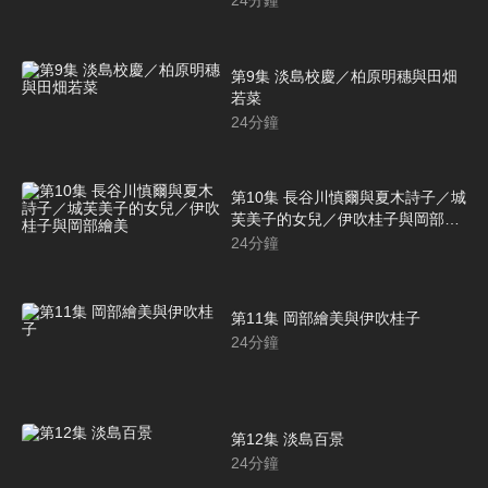
24
分鐘
第9集 淡島校慶／柏原明穗與田畑
若菜
24
分鐘
第10集 長谷川慎爾與夏木詩子／城
芙美子的女兒／伊吹桂子與岡部繪
美
24
分鐘
第11集 岡部繪美與伊吹桂子
24
分鐘
第12集 淡島百景
24
分鐘