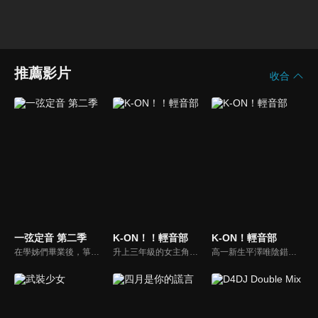
推薦影片
收合
一弦定音 第二季
K-ON！！輕音部
K-ON！輕音部
在學姊們畢業後，箏曲社就只剩下武藏一個社員了。到了四月的新學期，雖然很努力招募新社員，但這個社團的存在本身就不為人知。這時突然出現了一個外表看起來就知道是不良少年，一臉和古箏扯不上關係的新生說要入社！？
升上三年級的女主角們，面臨只剩下梓喵一個人，一個人的話輕音部會被廢社，所以輕音部的成員們積極為了梓喵而開始找尋新成員，並且完成目標——到他們所說的 "武道館"，也因為這些原因，精采的K-ON開始了
高一新生平澤唯陰錯陽差加入面臨廢社危機的輕音部，與部長田井中律、內向的秋山澪、溫柔的琴吹紬組成四人樂團，展開悠閒又溫馨的校園生活。升上高二後，認真的新生中野梓加入，五人組成「放學後TEA TIME」，在學園祭舞台上大放異彩。隨著時光流轉，青春的旋律仍在持續──她們即將迎來高三的春天……。