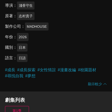
導演
淺香守生
原著
志村貴子
製作公司
MADHOUSE
年份
2026
國別
日本
語言
日語
#
成長
#
成長探索
#
女性情誼
#
漫畫改編
#
校園題材
#
尋找自我
#
夢想
顯示較少
劇集列表
第1季