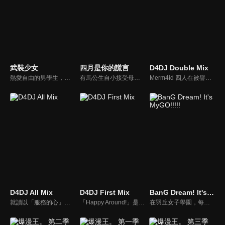
武裝少女
四月是你的謊言
D4DJ Double Mix
熱愛自由的男學生，納村不道某日轉學至「愛地共生學園」。這是一個由武裝女學生鐵血統治男學生的地方！納村面對凌駕於統領學園的古流劍術士「天下五劍」之上的某人，將赤手空拳去面對命運…學園叛逆戰鬥動作片，開幕！
有馬公生自小接受母親嚴格的鋼琴訓練，以按照樂譜精準彈奏的能力在各項音樂比賽中獲勝，被人稱作「神童」。然而11歲時母親病逝，加上自身對彈奏的迷惘，陷入聽不見鋼琴聲音的心境障礙，選擇放棄鋼琴彈奏。國三時，在青梅竹馬椿的介紹下，認識同年級的小提琴手——宮園薰，自此心境與生活開始轉變。
Merm4id 四人在被譽為傳說的 DJ 祭典「D4 FES.」重啟下，實現了得以參加的宿願。但就在回到拍攝泳裝寫真的日常時，成員的 水島茉莉花、日高沙織、松山達莉雅 卻發現 瀨戶莉花 的樣子似乎與平時有些不同。另一方面，燐舞曲 的 青柳椿 則是獨自在禮拜堂中，期盼自身的世界能夠在今後更加廣闊。
D4DJ All Mix
D4DJ First Mix
BanG Dream! It's MyGO!!!!!
就讀以「服務的心」為理念的學校「栖川學院」的四人：櫻田美夢、春日春奈、竹下美依子、白鳥胡桃，以「讓大家展現笑容」為主旨，成功的開始以DJ團體「LyricalLily」的身分進行活動。某一天，春奈接到商工會的要求，接受了在新的一年舉辦地區振興活動的任務。雖然不知道僅靠四人之力是否能成功而感到不安，但此時腦海浮現了讓第一次的Live舉辦成功時的夥伴們，和觀眾們的笑容！
「Happy Around!」是愛本鈴玖的口頭禪。從國外回到日本的她，轉學到了DJ活動盛行的陽葉學園。她在那裡親眼目睹了一場DJ演出，並為之感動不已。在將明石真秀・大鳴門無雙・渡月麗等人接連捲入進來之後，她最終決定成立一個DJ組合。凜久等人一邊和學校內的Peaky P-key以及Photon Maiden等組合交流，一邊不斷努力，逐漸向盛大的舞台前進……！
在羽丘女子學園，每個人都在參與樂團，剛入學的愛音也急忙尋找樂團成員，希望能早點融入班級。在這期間，她得知被稱為「羽丘的不思議女孩」的燈還沒有加入任何樂團，愛音有些不確定地向她提議……我們滿是傷痕、笨拙的<音樂（呼喊）>。即便是迷失的人也好，只要有所前進就好。