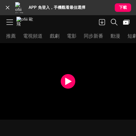
APP 免登入，手機觀看最佳選擇
下載
推薦
電視頻道
戲劇
電影
同步新番
動漫
短