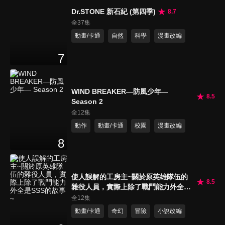
Dr.STONE 新石紀 (第四季)
8.7
全37集
動畫/卡通
自然
科學
漫畫改編
7
WIND BREAKER—防風少年—
8.5
Season 2
全12集
動作
動畫/卡通
校園
漫畫改編
8
使人誤解的工房主~關於原英雄隊伍的
8.5
雜役人員，實際上除了戰鬥能力外全是
SSS的故事~
全12集
動畫/卡通
奇幻
冒險
小說改編