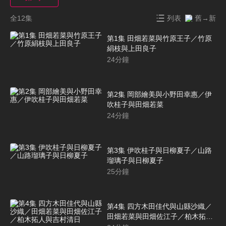
全12集
列表
舊→新
第1集 田畑若菜與竹原王子／竹原
絹枝與上田良子
24
分鐘
第2集 岡部繪美與小野田幸惠／伊
吹桂子與田畑若菜
24
分鐘
第3集 伊吹桂子與日柳夏子／山路
瑠璃子與日柳夏子
25
分鐘
第4集 四方木田佳代與山縣沙織／
田畑若菜與田畑佐江子／柏木拓人