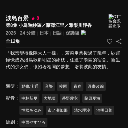
淡島百景
8
第8集 小鳥遊紗羅／藤澤江里／雅樂川靜香
2026
24 分鐘
日本
日語
保護級
全12集
「我想變得像陽大人一樣」，若菜畢業後過了幾年，紗羅
憧憬成為淡島歌劇明星的絹枝，住進了淡島的宿舍。新生
代的少女們，懷抱著相同的夢想，培養彼此的友情。
類型
動畫/卡通
音樂
校園
青春
漫畫改編
配音
中林新夏
大地葉
茅野愛衣
藤原夏海
恒松あゆみ
市ノ瀬加那
清水理沙
泊明日菜
編劇
中西やすひろ