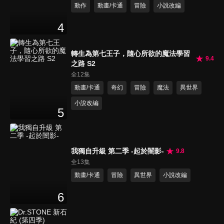
動作
動畫/卡通
冒險
小說改編
4
轉生為第七王子，隨心所欲的魔法學習
9.4
之路 S2
全12集
動畫/卡通
奇幻
冒險
魔法
異世界
小說改編
5
我獨自升級 第二季 -起於闇影-
9.8
全13集
動畫/卡通
冒險
異世界
小說改編
6