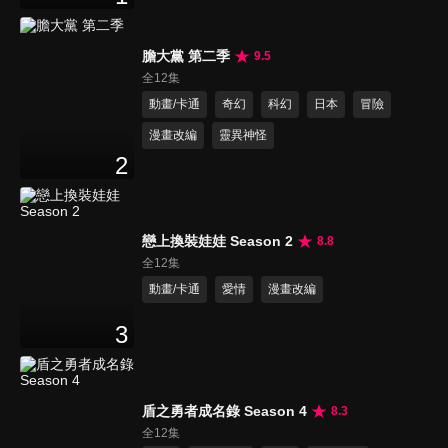
膽大黨 第二季
9.5
全12集
動畫/卡通
奇幻
科幻
日本
冒險
漫畫改編
靈異神怪
2
戀上換裝娃娃 Season 2
8.8
全12集
動畫/卡通
愛情
漫畫改編
3
盾之勇者成名錄 Season 4
8.3
全12集