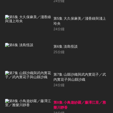
與吉村清日
24
分鐘
第5集 大久保麻美／淺香綠與淺上
玲央
24
分鐘
第6集 淡島怪談
25
分鐘
第7集 山縣沙織與武內實花子／武
內實花子與山縣沙織
24
分鐘
第8集 小鳥遊紗羅／藤澤江里／雅
樂川靜香