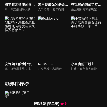
擁有超常技能的異世界流浪美食家 S2
遲早是最強的鍊金術師？
轉生後的我成了英雄爸爸和精靈媽媽的女兒
向田剛志是個平凡的上班族，某天他在毫無預警的情況下，被召喚到了一個充滿魔法的異世界。令人意外的是，他獲得的固有技能竟是名為「網路超市」的特殊能力，能連結現代世界，隨時購買各式各樣的食材與調味料。憑藉這份獨特的技能，他開始在異世界製作各種美味料理。
入間巧是一名年約四十的上班族，儘管他不是勇者，卻被捲入勇者召喚的意外之中。被召喚錯的他卻因此無法回到原本的世界。在接受女神以「表達對意外的歉意為由」所給予的豐厚的加持與過度保護的支援後，就在劍與魔法的奇幻世界『米魯多嘉魯多』再次開啟人生。「戰鬥職業絕對不適合我」巧只想要一份平凡的生產職業，過一個與戰鬥無緣，平穩又樸實的異世界生活，但是事與願違，他被賦予的「煉金術」技能，是小到聖劍大到天上飛的飛船，什麼都做得出來的超最強技能......！他利用偶然獲得的作弊技能，做生意大賺特賺、對戰則是所向無敵的狀態！？明明沒想過卻成為了最強的鍊金術師的溫馨(?)異世界冒險奇譚就此開啟！
生活在精靈界的8歲少女‧艾倫，原本是現代日本的科學家轉生成的。擁有能任意化合物質、自由改變結構排列的作弊級技能。而父親‧羅維爾是拯救過國家的傳說英雄，母親‧奧莉真則是萬物之母、精靈女王！一家人在精靈界過著平穩的日子，卻因羅維爾與艾倫為修行造訪人間界，被捲入王家的陰謀──面對意圖將精靈之力納為己有的拉比西耶爾王子計謀，艾倫將以前世知識與壓倒性外掛迎擊！「腹黑先生的宣戰布告呢，我奉陪到底！」最強才女的痛快舌戰奇幻！
安逸領主的愉快領地防衛～用生產系魔術將無名村改造成最強要塞都市～
Re:Monster
小書痴的下剋上：為了成為圖書管理員不擇手段！第三季
轉生來到異世界，成為侯爵家四男的范恩，從小就被稱為神童，大家都期待他將來能飛黃騰達。然而他八歲時被賦予的能力，卻是在那個世界被認為「派不上用場」的「生產系魔術」！范恩因此被認定不配當貴族，被父親蓋上失敗的烙印並逐出家門，派往無名的邊境村落擔任領主。然而這個被稱為「無用適性」的生產系魔術，卻蘊藏著只要有材料就什麼都能生產、超乎常理的可能性……。「將這個村子打造成我喜歡的樣子吧，好讓我度過安逸的快樂生活吧！」然後這小小的貧窮村落，開始漸漸發展成為各式各樣的人們聚集的巨大都市――！？
在突然被一名跟蹤狂刺殺後，哥布朗醒來時發現自己轉生成為了最弱的哥布林。依靠越吃越強的【吸食能力】，他完成了異常的進化，並迅速君臨了哥布林社會的頂點——在這個弱肉強食的異世界，他與一群有能力的夥伴一起展開了痛快的下克上逆襲求生！怪物轉生奇幻故事悄然興起！！
打造一個所有人都能讀到書的世界成為神殿的青衣見習巫女的梅茵，和路茲、多莉以及孤兒院的孩子們一起製作了兒童用的聖典繪本。對書本的熱情有增無減的梅茵，賦予了約翰與海蒂＂古騰堡＂的封號後，向下一個目標＂活版印刷＂邁進。然而，梅茵的前方卻是一片烏雲籠罩。察覺到擁有強大魔力與奇異知識的梅茵具有利用價值的貴族、以及對梅茵懷恨在心的貴族，暗中盯上了梅茵。
動漫排行榜
怪獸8號 (第二季)
9