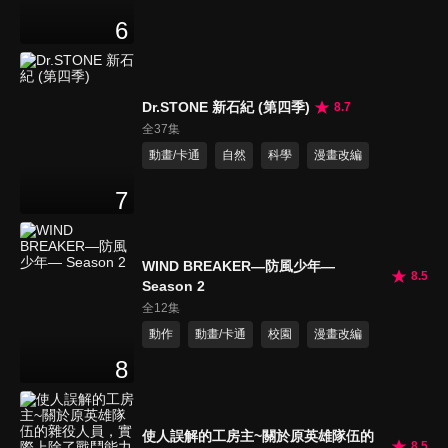
6
Dr.STONE 新石紀 (第四季)
8.7
全37集
動畫/卡通
自然
科學
漫畫改編
7
WIND BREAKER—防風少年—
8.5
Season 2
全12集
動作
動畫/卡通
校園
漫畫改編
8
使人誤解的工房主~關於原英雄隊伍的
8.5