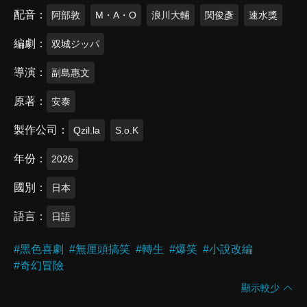
配音
阿部敦
M・A・O
浪川大輔
関俊彥
速水獎
編劇
双城ジッパ
導演
副島惠文
原著
安泰
製作公司
Qzil.la
S.o.K
年份
2026
國別
日本
語言
日語
#
黑色喜劇
#
無厘頭搞笑
#
轉生
#
爆笑
#
小說改編
#
奇幻冒險
顯示較少