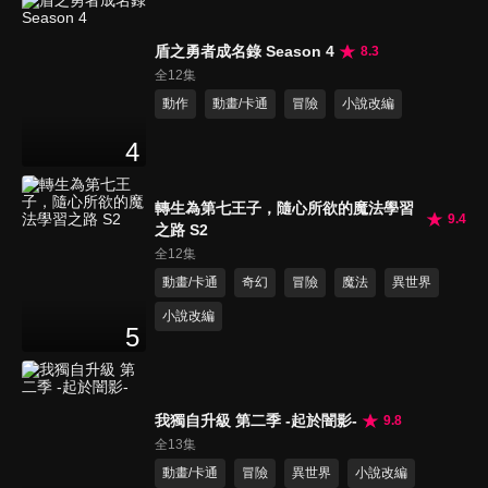
盾之勇者成名錄 Season 4
8.3
全12集
動作
動畫/卡通
冒險
小說改編
4
轉生為第七王子，隨心所欲的魔法學習
9.4
之路 S2
全12集
動畫/卡通
奇幻
冒險
魔法
異世界
小說改編
5
我獨自升級 第二季 -起於闇影-
9.8
全13集
動畫/卡通
冒險
異世界
小說改編