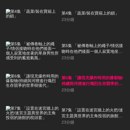
第4集 「蔬菜/裝在寶箱上的鎖」
23
分鐘
第5集 「祕傳卷軸上的繩子/情侶接
吻時在他們後面一個人寂寞地坐著
的單身男性所感受到的尷尬氣氛」
23
分鐘
第6集 「讓現充爆炸時用的爆裂物/
持續與河狸進行熾烈生存競爭的世
界樹後代」
23
分鐘
第7集 「設置在迷宮牆上的火把/迷
宮主題異世界的主角投宿的旅館的
枕頭套」
23
分鐘