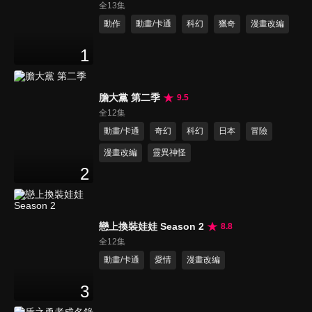
全13集
動作
動畫/卡通
科幻
獵奇
漫畫改編
1
膽大黨 第二季
9.5
全12集
動畫/卡通
奇幻
科幻
日本
冒險
漫畫改編
靈異神怪
2
戀上換裝娃娃 Season 2
8.8
全12集
動畫/卡通
愛情
漫畫改編
3