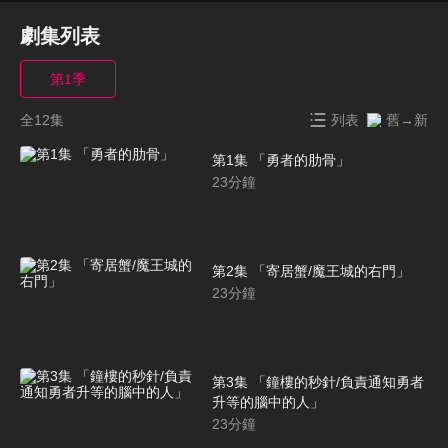
劇集列表
第1季
全12集
列表
舊→新
第1集 「勇者的肋骨」
23
分鐘
第2集 「寄居蟹/魔王城的右門」
23
分鐘
第3集 「鐘樓的秒針/負責通知勇者
升等的腦中的人」
23
分鐘