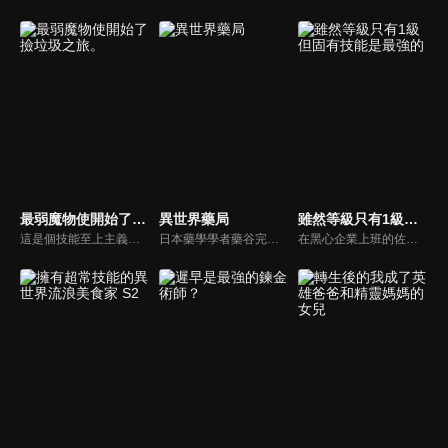
最弱魔物使開始了撿垃圾之旅。
異世界藥局
雖然等級只有1級但固有技能是最強的
這是個技能至上主義的異世界。少女艾維轉生為膽小卻溫柔的魔物使（tamer），卻因為是最弱的無星而有生命危險，為了生存只好踏上旅程。她在旅途中唯一收服的魔物，是最弱小的軟爛史萊姆「小空」。對同為最弱的２人（隻）而言，魔物橫行的異世界似乎太過嚴酷……沒想到——？
日本藥學學者藥谷完治再次睜開雙眼，發現自己轉生成宮廷藥師名門，梅德西斯家之子──法馬･梅德西斯。然而，法馬對於充斥錯誤療法、藥物調劑，以及稱不上醫療行為的咒法及巫術橫行的這個世界感到絕望。他用前世累積的藥學知識，搭配在異世界得到的作弊能力，以及只有貴族才能使用的「神術」，替疑難雜症展開治療。
在黑心企業上班的佐藤亮太，有天一回神發現自己身處在陌生的地下城之中……！原來自己來到所有物品都是經由魔物掉落出現的神奇世界。他在少女愛蜜莉的幫助下確認自己的能力值，發現體力魔力等等數值居然全都是【F】（最弱）！而且等級還是固定不可變動的【1】（最低）！亮太到底能不能在這個不可思議的世界生存下去呢！？