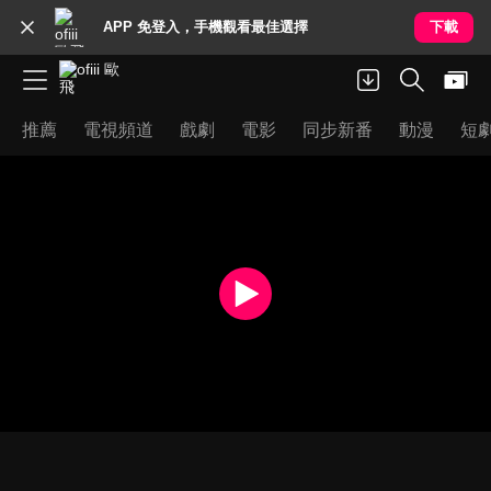
APP 免登入，手機觀看最佳選擇
下載
推薦
電視頻道
戲劇
電影
同步新番
動漫
短