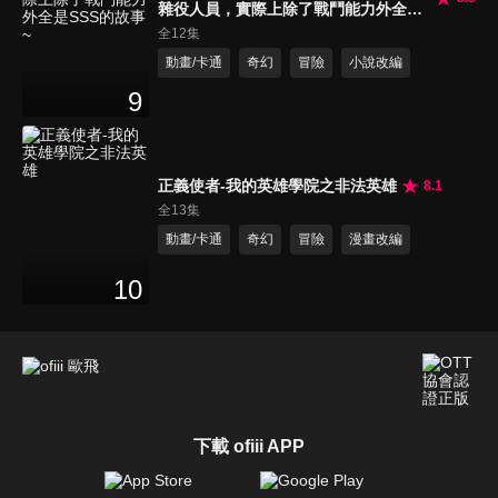
雜役人員，實際上除了戰鬥能力外全是
SSS的故事~
全12集
動畫/卡通
奇幻
冒險
小說改編
9
正義使者-我的英雄學院之非法英雄
8.1
全13集
動畫/卡通
奇幻
冒險
漫畫改編
10
下載 ofiii APP