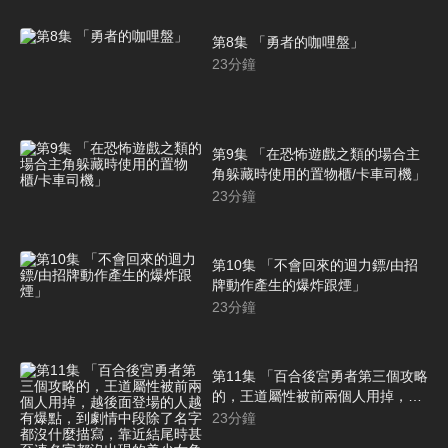
第8集 「勇者的咖哩盤」
23
分鐘
第9集 「在恐怖遊戲之類的場合主
角躲藏時使用的置物櫃/卡車司機」
23
分鐘
第10集 「不會回來的迴力鏢/由招
牌動作產生的爆炸跟煙」
23
分鐘
第11集 「百合後宮勇者第三個攻略
的，王道屬性被前兩個人用掉，越
後面登場的人越有爆點，到劇情中
23
分鐘
段除了名字都沒什麼描寫，靠近結