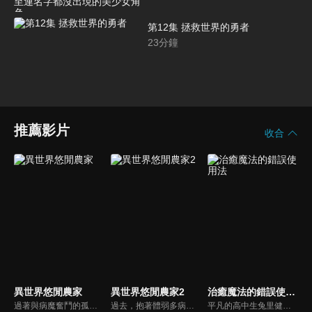
尾時甚至連名字都沒出現的美少女
角色」
第12集 拯救世界的勇者
23
分鐘
推薦影片
收合
異世界悠閒農家
異世界悠閒農家2
治癒魔法的錯誤使用法
過著與病魔奮鬥的孤獨生活，最終因病過世的街尾火樂。他在獲得神明大人賦予的第二人生後，決心展開期望已久的務農生活……卻被傳送到充滿魔物的深山野嶺之中。能依靠的只有在前世習得的知識以及神明大人賜與的「萬能農具」之力。充滿歡笑的異世界農家生活，歡迎來到「大樹村」！
過去，抱著體弱多病的身體孤獨地活過一生的青年・火樂，因為神的恩寵轉生來到異世界。他在森林深處打造的小小農場，隨著吸血鬼、精靈、獸人、天使族…等各式各樣的同伴聚集前來，如今已經成長為被稱為「大樹村」的熱鬧聚落。耕作田地、飼養家畜，和同伴們一起度過歡笑的平穩日常。但是，因為造訪者絡繹不絕，村子變得越來越忙碌了！新的作物、新的同伴，以及新發生的騷動，為火樂的慢活人生增添了色彩。悠閒卻又恰到好處的熱鬧、開心忙碌卻又和樂的氛圍，「只屬於自己的理想鄉村生活」仍在持續發展中！洋溢笑容和美味的料理，異世界農業生活第2幕，在此開幕――！
平凡的高中生兔里健（兔里），在回家的途中，與學生會長犬上鈴音（鈴音）和同班同學龍泉一樹（一樹）一起被突然出現的魔法陣吞沒了——。當他們回過神的時候，已經來到了異世界。3人被召喚為能夠對抗入侵王國的魔王軍的『勇者』……原本該是這樣的，但只有鈴音和一樹有勇者的資質。兔里只是被波及的而已！然而，當發現兔里具備“治癒魔法”的資質時，情況發生了翻天覆地的變化。