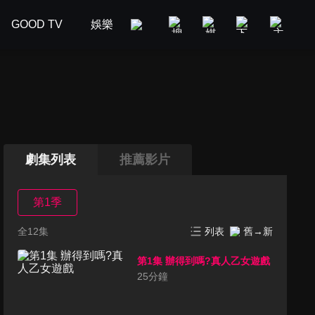
GOOD TV
娛樂
美食旅遊
新聞政論
汽車
劇集列表
推薦影片
第1季
全12集
列表
舊→新
第1集 辦得到嗎?真人乙女遊戲
25
分鐘