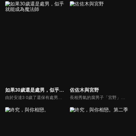
如果30歲還是處男，似乎就能成為魔法師
佐佐木與宮野
由於安達3 0歲了還保有處男之身,因此變得能使用魔法。他得到的是「只要接觸就能讀取人心」這般多餘又樸素的 魔法之力。這樣的某日,他無意間讀取到工作優秀的同期帥哥同事─ ─黑澤的心,黑澤的心中,充滿了對安達的無限愛戀! ?
長相秀氣的腐男子「宮野」，與帥氣的不良學長「佐佐木」相遇後，發現未曾有過的感情在心底萌芽。在校園眾人吵吵鬧鬧、斷然拒絕 BL 發展的男高中生日常生活（Boys Life）中，宮野意識到兩人急速縮短的微妙距離！被佐佐木告白後雖一度陷入煩惱，但最終察覺自己的真實感受，兩人心意相通順利成為戀人。