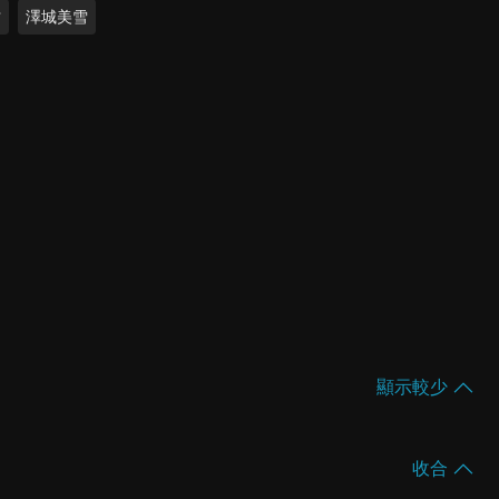
佑
澤城美雪
顯示較少
收合