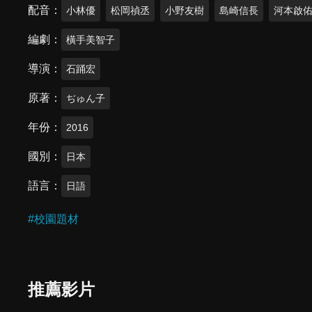
配音
小林優
松岡禎丞
小野友樹
島崎信長
河本啟
編劇
橫手美智子
導演
石踊宏
原著
ぢゅん子
年份
2016
國別
日本
語言
日語
#
校園題材
推薦影片