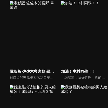
電影版 佐佐木與宮野 畢業篇
加油！中村同學！！
對自己的秀氣長相感到自卑的腐男子「宮野由美」，在某個夏日，與稍微不良的學長「佐佐木秀鳴」相遇了。由借BL漫畫而開始，「佐佐木與宮野」的日常。隨著季節更迭兩人的距離產生了變化……那是名為互相「喜歡」的心情。當季節進入到冬季，佐佐木也準備面對大考。當大考結束，畢業典禮就近在眼前了。
「怎麼辦，我好喜歡、真的好喜歡他……！」主角中村男久斗是個隨處可見、性格內向的男高中生。在沒有任何朋友的他面前，出現了同班同學——廣瀨愛貴。這是什麼感覺…！？明明連朋友都還不算，但每天只要看到廣瀨，心就都怦怦直跳、停不下來！！雖然中村一直勇敢地嘗試與中村同學進行對話，但每次都以失敗告終。然而，中村在途中同時也慢慢地建立起自信，也不氣餒地努力著！！以80至90年代畫風，幽默地呈現中村同學對廣瀨那夾雜著妄想與失控的單戀故事。超人氣的王道BL喜劇漫畫正式迎來動畫化！粘著系男子的單相思暴走的生存☆戀愛喜劇正式登場！！