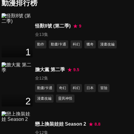
動漫排行榜
第7集 聖地巡禮甲☆舞之旅
怪獸8號 (第二季)
9
25
分鐘
全13集
動作
動畫/卡通
科幻
獵奇
漫畫改編
1
第8集 我位居劣勢
25
分鐘
膽大黨 第二季
9.5
全12集
第9集 海邊,泳裝,拿出真本事!
動畫/卡通
奇幻
科幻
日本
冒險
25
分鐘
2
漫畫改編
靈異神怪
第10集 哥哥☆來襲!
25
分鐘
戀上換裝娃娃 Season 2
8.8
全12集