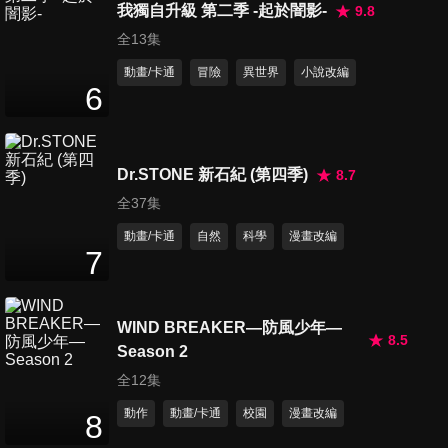
我獨自升級 第二季 -起於闇影-
9.8
全13集
動畫/卡通
冒險
異世界
小說改編
6
Dr.STONE 新石紀 (第四季)
8.7
全37集
動畫/卡通
自然
科學
漫畫改編
7
WIND BREAKER—防風少年—
8.5
Season 2
全12集
動作
動畫/卡通
校園
漫畫改編
8