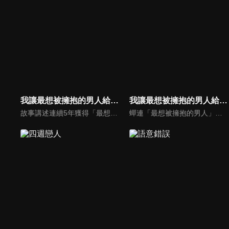
我讓最想被擁抱的男人給威脅了 劇場版～西班牙篇～
我讓最想被擁抱的男人給威脅了
故事講述連續5年獲得「最想被擁抱的男人」的殿堂級男演員西條高人，被新進男演員東谷准太奪走了寶座。經過重重考驗的二人，今次飛往西班牙，解鎖東谷線故事的西班牙篇由此展開。東谷與高人確定將在有佛朗明哥舞要素的雙人舞台劇「血之婚禮」中一同演出。高人旋即開始努力做舞台劇的練習，然而在練習佛朗明哥舞的過程中，他深刻感受到自己跟東谷之間才能上的差距。
蟬連「最想被擁抱的男人」第一名整整 5 年的資深演員西條高人，卻被入行才 3 年的菜鳥東谷准太搶走寶座。高人因此對東谷充滿敵意，但後來卻因為喝醉而在東谷面前出醜……而東谷提出的封口條件，竟然是擁抱高人，事後甚至還對他告白？感覺莫名其妙的高人，漸漸被東谷熱情的示愛打動…