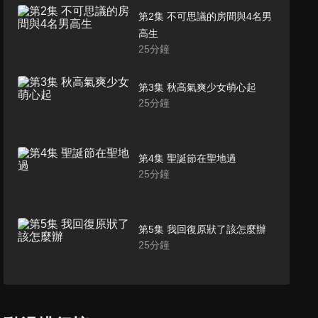
第2集 不可思議的房間與4名男
高生
25
分鐘
第3集 秋高氣爽少女萌心起
25
分鐘
第4集 聖誕節在聖地過
25
分鐘
第5集 我回復原狀了該怎麼辦
25
分鐘
第6集 配對戰爭爆發!
25
分鐘