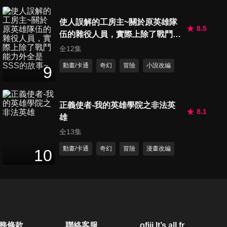
使人誤解的工房主~關於原英雄隊
8.5
伍的雜役人員，實際上除了戰鬥能
力外全是SSS的故事~
全12集
動畫/卡通
奇幻
冒險
小說改編
9
正義使者-我的英雄學院之非法英
8.1
雄
全13集
動畫/卡通
奇幻
冒險
漫畫改編
10
務條款
聯絡客服
ofiii lt’s all free