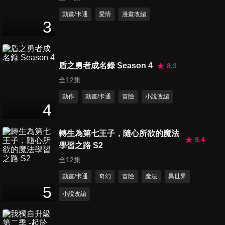
第11集 即刻出陣!!城guard!
動畫/卡通
愛情
漫畫改編
3
25
分鐘
第12集 我太受歡迎了該怎麼辦
盾之勇者成名錄 Season 4
8.3
24
分鐘
全12集
動作
動畫/卡通
冒險
小說改編
4
轉生為第七王子，隨心所欲的魔法
9.4
學習之路 S2
全12集
動畫/卡通
奇幻
冒險
魔法
異世界
5
小說改編