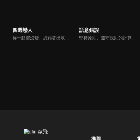
四週戀人
語意錯誤
你一點都沒變。憑藉著出眾的外貌和作為系上頂尖學生的光環，第18屆經營管理系的鄭道俊，原本以為大學生活會一帆風順。然而，當他在宿舍再次遇見宋在熙時，一切都改變了。他們之間有未解的過往糾葛。「我只是自己喜歡你也不行嗎？」……」直到在熙因為道俊而摔斷手臂後，提出了一種不同於賠償的解決方式——成為他的戀人，四個星期。
堅持原則、遵守規則的計算機科學專業生，秋尚宇。工程思維與藝術思維截然不同的兩人，個性毫無交集，卻不斷相遇——究竟是巧合還是命運的安排？然而不知什麼原因，儘管一切不同，他們竟然一起在製作一款手機遊戲？！那個鮮紅色的語義錯誤，張載英，打破了尚宇完美的世界！他能修復這個錯誤嗎？
推薦