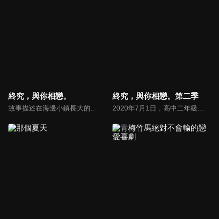
終究，與你相戀。
終究，與你相戀。第二季
故事描述在海邊小鎮長大的女主角西野水帆，與她的青梅竹馬們所展開的愛情與青春物語。
2020年7月1日，高中二年級的水帆，度過了最糟糕的17歲生日…不只失去與愛慕的學長接近的機會，父母也徹底忘記自己的生日。更慘的是，因為爆發不明原因的傳染病，社團的比賽和畢業旅行也被取消，讓水帆覺得自己根本沒有閃耀的青春！就在這時候，青梅竹馬的輝月突然說要成為水帆的男朋友候補？！