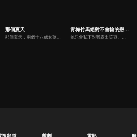
那個夏天
青梅竹馬絕對不會輸的戀愛喜劇
那個夏天，兩個十八歲女孩的愛情。那時她們的身體更像是花瓣和水波。兩個女孩金伊璟和李秀怡，共享著一種不同尋常的愛，小心翼翼地避開他人的目光。隨著時間的推移，她們漸漸不再畏懼外界的評判和自身的懷疑。到了二十歲時，她們搬到了首爾——一個進入了大學，另一個則去了職業學校學習汽車機械。她們逐漸擁有了不同的日常和新的社交圈，發現了新的快樂也同時經歷了一些小小的誤解。在這一切中，情感的波動開始在她們的關係中激起漣漪。
她只會私下對我露出笑容。對方是得到芥見賞的現役女高中生作業可知白草！而且還是美少女！我丸末晴也知道身為普通高中生的自己配不上她！但是，我覺得自己應該……不，是絕對有機會！……才剛這麼覺得……就發現可知其實有男朋友!?
電視頻道
戲劇
電影
服