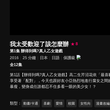
我太受歡迎了該怎麼辦
8
第1集 辦得到嗎?真人乙女遊戲
2016
25 分鐘
日本
日語
保護級
全12集
第1話【辦得到嗎?真人乙女遊戲】高二生芹沼花依「最
享受著「配對」，今天也跟好友小亞熱烈地進行腐女之間
暴瘦，變身成任誰都忍不住多看一眼的美少女！？
類型
動畫/卡通
喜劇
愛情
校園
女性向
漫畫改編