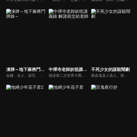
凍牌～地下麻將鬥牌錄～
中禪寺老師妖怪講義錄 解謎就交給老師
不死少女的謀殺鬧劇
金錢、女人、器官。在欲望蠢動的地下雀莊闖蕩的高中生少年–圭。由於他思考冷靜，牌技冷豔，在道上被稱為「冰之K」，傳聞家中飼養著一名少女。
描述第二次世界大戰剛結束之後的東京，美戶川高中來了一位名叫中禪寺秋彥的國語老師。這位老師總是板著臉，而且不想跟學生親近，因此在學校裡，稍微造成話題。某天，學校出現了所謂的「圖書室的幽靈」，在看到這個幽靈的同學，嚇得不敢上學的時候，一位名叫日下部栞奈的女同學得知原來這個「幽靈」就是中禪寺老師，兩人就因此這樣認識了。而因為中禪寺具有優秀的推理能力，因此當栞奈遇到不可思議的事情時，都會來找中禪寺幫忙。
吸血鬼及人造人、怪盜、狼人、開膛手，還有名偵探...在異形蠢動的十九世紀末歐洲，人類親和派的吸血鬼遭到銀樁貫穿虐殺死亡。找來解決此案的，是專門處理人類避之唯恐不及的「怪物案件」的專門偵探輪堂鴉夜，以及帶著奇怪鳥籠的男人真打津輕。他們從留存的線索和怪物才具備的特性導出推理。充滿謎團宛如噩夢的笑劇，在此開幕！