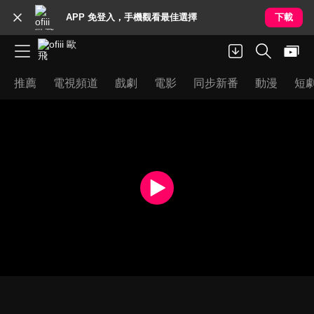
APP 免登入，手機觀看最佳選擇
下載
推薦
電視頻道
戲劇
電影
同步新番
動漫
短