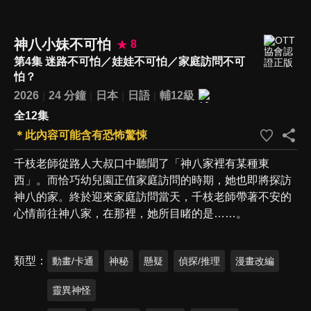
神八小妹不可怕
8
第4集 迷路不可怕／娃娃不可怕／家庭訪問不可
怕？
2026
24 分鐘
日本
日語
輔12級
全12集
＊此內容可能含有恐怖驚悚
千枝老師從路人大叔口中聽聞了「神八家裡有某種東
西」。而恰巧幼兒園正值家庭訪問的時期，她也即將探訪
神八的家。終於迎來家庭訪問當天，千枝老師帶著不安的
心情前往神八家，在那裡，她所目睹的是……。
類型
動畫/卡通
神秘
懸疑
偵探/推理
漫畫改編
靈異神怪