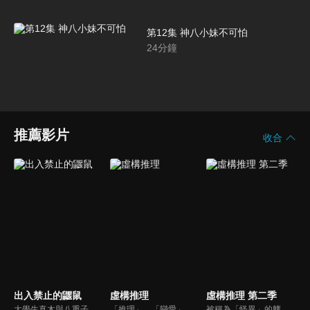
第12集 神八小妹不可怕
24
分鐘
推薦影片
收合
出入禁止的鼴鼠
虛構推理
虛構推理 第二季
大學生真木與八重子，某天意外碰到一個腦袋噴血，卻拒絕叫救護車也不想報警的可疑男子。由於良心過意不去，他們堅持要幫那男子，卻因此踏進了「抽屜小徑」，並且目睹可疑男子「鼴鼠」用提燈治好了自己的傷……就在認識了這個號稱「被禁止出入陰間」的男子後，各種不可「死」議的靈異事件接踵而來！
「推理」、「戀愛」、「都市傳說」、「非人者」 ── 誰都不可能預料到接下來的發展！！ 無論有多麼合理，此推理仍是虛構的。成為 「妖怪」 們智慧之神的少女岩永琴子，一見鍾情的對象櫻川九郎竟畏懼 「妖怪」？兩人遇上的異想天開事件和戀情將會何去何從呢？令人驚愕的戀愛☓傳奇☓推理故事就此開始！
被稱為「怪異」的魑魅魍魎理所當然地存在在這個人世間。擔當「怪異」們的【智慧之神】的人類少女・岩永琴子，日復一日為了與「怪異」們有關的奇妙事件奔走。而伴隨在琴子身邊的，是她一見鍾情的對象、亦是連「怪異」們都視為怪物、避之唯恐不及的男人・櫻川九郎。兩人通力合作，面對各種脫離常理的神秘事件的故事。