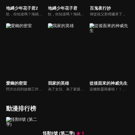
地縛少年花子君2
地縛少年花子君
百鬼夜行抄
欸，你知道嗎？海鷗學園的七大不可思議中的第七則故事。舊校舍三樓的女生廁所。花子就在那裡，祂會實現用一個代價將自己召喚出來的人的願望。召喚方式是敲三下門。然後──「花子、花子，您在嗎？」八尋寧寧是與人稱七大不可思議的第七則「廁所裡的花子」的「花子同學」結緣的少女。以及驅魔少年源光。他們兩人每天都與花子同學一同奔走，將被改變的七大不可思議與怪異們恢復原狀。某天，花子同學說了。七大不可思議中有叛徒。寧寧等人為了揪出叛徒，逐一破壞七大不可思議的附體之物。他們已破壞第二則「岬之階梯」與第五則「16時的書庫」，剩下的七大不可思議包括「廁所裡的花子」在內，還有五則……另一方面，花子同學的弟弟司，與七峰櫻、日向夏彥，還有變成新的七大不可思議的第三則「鏡子地獄」的三葉，一同逼近寧寧他們還沒見過的七大不可思議──
欸，你知道嗎？海鷗學園的七大不可思議中的第七則故事。舊校舍三樓的女生廁所。花子就在那裡，祂會實現用一個代價將自己召喚出來的人的願望。召喚方式是敲三下門。然後──「花子、花子，您在嗎？」八尋寧寧是與人稱七大不可思議的第七則「廁所裡的花子」的「花子同學」結緣的少女。以及驅魔少年源光。他們兩人每天都與花子同學一同奔走，將被改變的七大不可思議與怪異們恢復原狀。某天，花子同學說了。七大不可思議中有叛徒。寧寧等人為了揪出叛徒，逐一破壞七大不可思議的附體之物。他們已破壞第二則「岬之階梯」與第五則「16時的書庫」，剩下的七大不可思議包括「廁所裡的花子」在內，還有五則……另一方面，花子同學的弟弟司，與七峰櫻、日向夏彥，還有變成新的七大不可思議的第三則「鏡子地獄」的三葉，一同逼近寧寧他們還沒見過的七大不可思議──
律從祖父那裡繼承了第六感，以及一位名為「藍風暴」的惡魔守護者。奇怪的事情似乎總是圍繞著他們兩人發生，而揭開所有這些神秘事件真相的重任就落在了他們身上。每個故事都是獨立的，但其中穿插著一些你會逐漸熟悉並喜愛的角色，他們各自以不同的方式應對著「非此世之事」。
愛幽的密室
我家的英雄
從後面來的神威先生
閆月出回到故鄉工作，在入職的公司裡認識了新的朋友，在一次進入XY密室館遊玩密室遊戲後，他發現自己被密室館的老闆許愛幽所吸引。然而，這卻是他陷入一個又一個詭異密室幻境的開始。與此同時，隨著閆月出與許愛幽的接觸，越來越多的事件接連發生在閆月出的身邊，這些事件甚至將他的朋友也捲入其中。
為了女兒、為了家庭，走上修羅之道。疼愛獨生女零花的微不足道上班族鳥栖哲雄，某天因為工作關係和開始一個人生活的零花相約見面，卻發現她臉上有被毆打的痕跡。在回家的路上，哲雄看見了像是犯人的男人，並尾隨在其後。隔天偷偷回到女兒的公寓，結果卻發生了使整個家庭的命運為之一變的事件...
這種除靈屌爆啦！！！！自稱「只是看得見幽靈」的平凡女高中生・志津香活用自己容易被幽靈纏上的特殊體質作為助手協助知名的靈能力者神威除靈。神威擁有壓倒性的靈力卻使用前所未聞的方式來除靈……！？飽受靈異事件折騰的志津香究竟能否迎來安寧的一天呢？"超"除靈儀式即將展開！！急急如律令妖魔鬼怪色色退散！！！！
動漫排行榜
怪獸8號 (第二季)
9