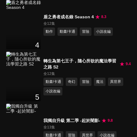
盾之勇者成名錄 Season 4
8.3
全12集
動作
動畫/卡通
冒險
小說改編
4
轉生為第七王子，隨心所欲的魔法學習
9.4
之路 S2
全12集
動畫/卡通
奇幻
冒險
魔法
異世界
小說改編
5
我獨自升級 第二季 -起於闇影-
9.8
全13集
動畫/卡通
冒險
異世界
小說改編