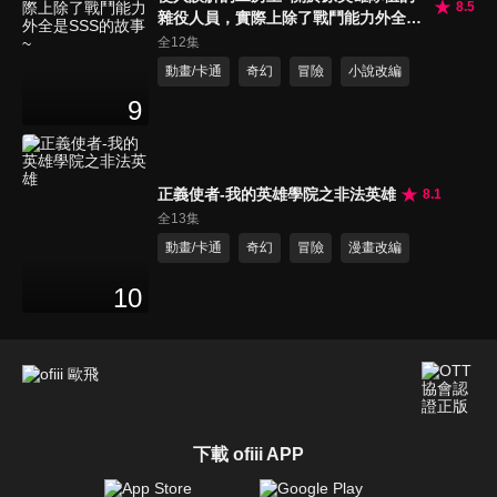
8.5
雜役人員，實際上除了戰鬥能力外全是
SSS的故事~
全12集
動畫/卡通
奇幻
冒險
小說改編
9
正義使者-我的英雄學院之非法英雄
8.1
全13集
動畫/卡通
奇幻
冒險
漫畫改編
10
下載 ofiii APP