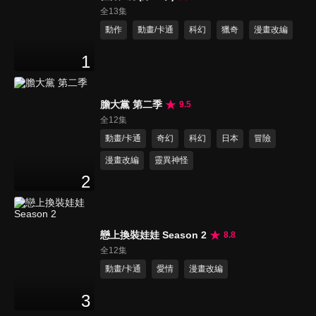
全13集
動作
動畫/卡通
科幻
獵奇
漫畫改編
1
膽大黨 第二季
9.5
全12集
動畫/卡通
奇幻
科幻
日本
冒險
漫畫改編
靈異神怪
2
戀上換裝娃娃 Season 2
8.8
全12集
動畫/卡通
愛情
漫畫改編
3