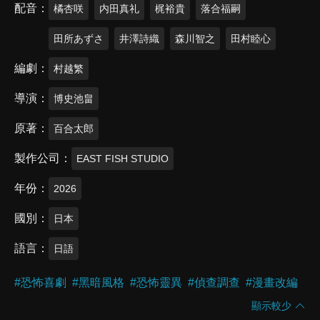
配音
橘杏咲
内田真礼
梶裕貴
落合福嗣
田所あずさ
井澤詩織
森川智之
田村睦心
編劇
村越繁
導演
博史池畠
原著
百合太郎
製作公司
EAST FISH STUDIO
年份
2026
國別
日本
語言
日語
#
恐怖喜劇
#
黑暗風格
#
恐怖靈異
#
偵查調查
#
漫畫改編
顯示較少