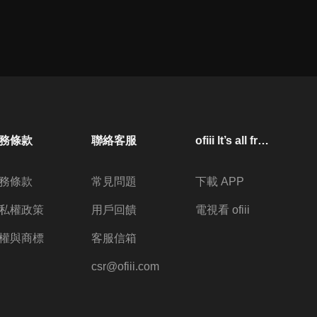
53
分鐘
第145集
54
分鐘
第146集
務條款
聯絡客服
ofiii lt’s all free
53
分鐘
務條款
常見問題
下載 APP
第147集
私權政策
用戶回饋
電視看 ofiii
53
分鐘
權與商標
客服信箱
csr@ofiii.com
第148集
52
分鐘