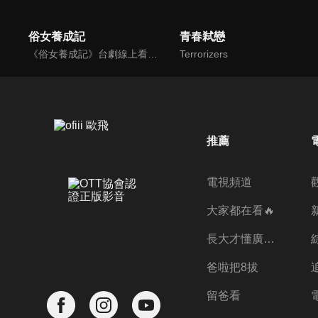
俗女養成記
青春弒戀
《俗女養成記》台劇線上看。陳嘉玲（謝盈萱），一個不像台北女生的台南女生。年屆39歲的她，沒房沒車也沒有老公沒小孩。當年不惜引發家庭革命也要離開家鄉的她，在台北奮鬥了近二十年，到頭來竟然是一場空？ 過去一直追求「淑女」的夢想，卻在跨入40歲大關的時候，開始認清自己其實是個「俗女」。
Terrorizers
推薦
電視頻道
大家都在看🔥
長大才懂廣志的偉大
爸啦把8拔
留爸看