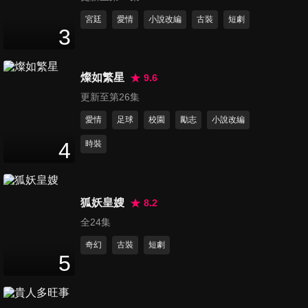
第131集
宮廷
愛情
小說改編
古裝
短劇
3
52
分鐘
燦如繁星
9.6
第132集
更新至第26集
54
分鐘
愛情
足球
校園
勵志
小說改編
4
時裝
第133集
54
分鐘
狐妖皇嫂
8.2
全24集
第134集
54
分鐘
奇幻
古裝
短劇
5
第135集