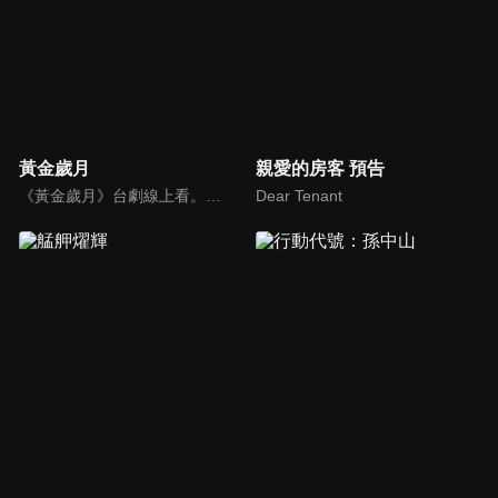
黃金歲月
親愛的房客 預告
《黃金歲月》台劇線上看。講述臺灣八十年代的秀場風華，一列火車，載走了一個媽媽對女兒的虧欠，卻也意外促成一段萍水相逢的緣份…一個到處趕秀的表演家庭，第一次來到繁華的台北城落腳，他們將遇見多少精彩的傳奇人物？又親眼目睹多少明星的辛酸奮鬥故事？讓我們一起重回那個最閃亮的歌廳秀年代…
Dear Tenant