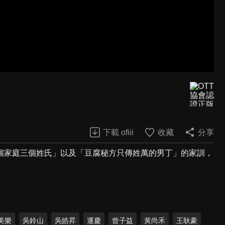
下載 ofiii
收藏
分享
個家庭三個姓氏」以及「豆腐秘方只傳姓萬的男丁」的家訓，
美樂
吳鈴山
吳皓昇
運慶
曾子益
黃尚禾
王耿豪