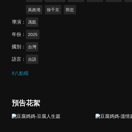
吳政澔
徐千京
郭忠
導演
馮凱
年份
2025
國別
台灣
語言
台語
#
八點檔
預告花絮