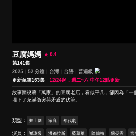
豆腐媽媽
8.4
第141集
2025
52 分鐘
台灣
台語
普遍級
更新至第163集
12/24起，週二~六 中午12點更新
故事圍繞著「萬家」的豆腐老店，看似平凡，卻因為「一
埋下了充滿衝突與矛盾的伏筆。
類型
鄉土劇
家庭
年代劇
演員
謝瓊煖
洪都拉斯
藍葦華
陳仙梅
蘇晏霈
宮