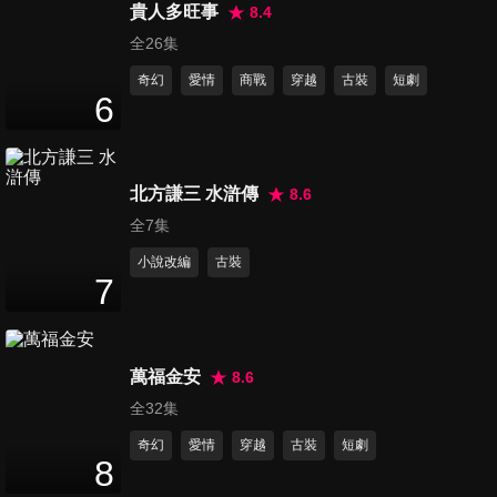
52
分鐘
貴人多旺事
8.4
全26集
奇幻
愛情
商戰
穿越
古裝
短劇
第136集
6
53
分鐘
北方謙三 水滸傳
8.6
第137集
52
分鐘
全7集
小說改編
古裝
7
第138集
53
分鐘
萬福金安
8.6
全32集
第139集
奇幻
愛情
穿越
古裝
短劇
53
分鐘
8