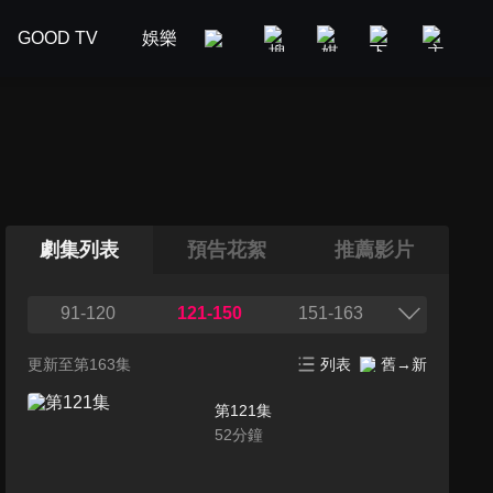
GOOD TV
娛樂
美食旅遊
新聞政論
汽車
劇集列表
預告花絮
推薦影片
91-120
121-150
151-163
更新至第163集
列表
舊→新
第121集
52
分鐘