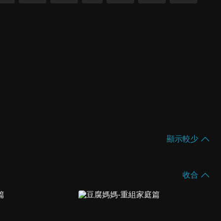
顯示較少
收合