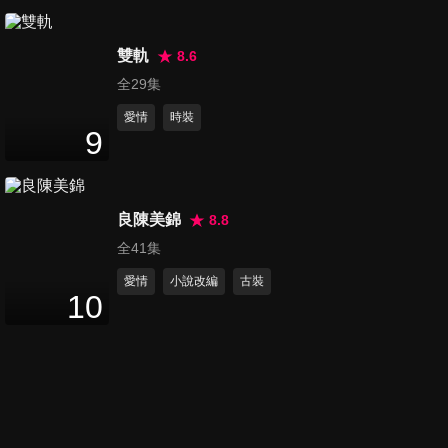
第140集
53
分鐘
雙軌
8.6
全29集
愛情
時裝
第141集
9
52
分鐘
良陳美錦
8.8
第142集
全41集
53
分鐘
愛情
小說改編
古裝
10
第143集
53
分鐘
第144集