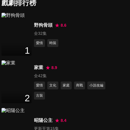
戲劇排行榜
第127集
野狗骨頭
8.6
53
分鐘
全32集
愛情
時裝
1
第128集
53
分鐘
家業
8.9
全42集
第129集
愛情
文化
家庭
商戰
小說改編
53
分鐘
2
古裝
第130集
54
分鐘
昭陽公主
8.4
更新至第15集