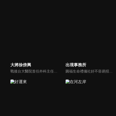
大將徐傍興
出境事務所
戰後台大醫院首任外科主任，同時也是美和技術學院、美和中學創辦人，有「臺灣第一刀」之稱的徐傍興博士，一生仗義疏財、醫病救入、作育英才、推廣運動。他對台灣的醫學發展與教育有何貢獻？又如何接觸棒球，成立美和棒球隊，創造台灣棒球風華？在本劇中有真實而豐富的呈現。
圓福生命禮儀社好不容易招聘了一批已有丙級執照的新人，其中之一的曉恩（黃姵嘉）能說善道、肯學耐操，但個性太過耿直，第一天上班就與家屬起了衝突，讓曉恩的直屬長官阿聖（吳慷仁）頭痛不已。這群菜鳥禮儀師在面對喪親客戶的服務過程中，也各自面臨不同的人生課題！