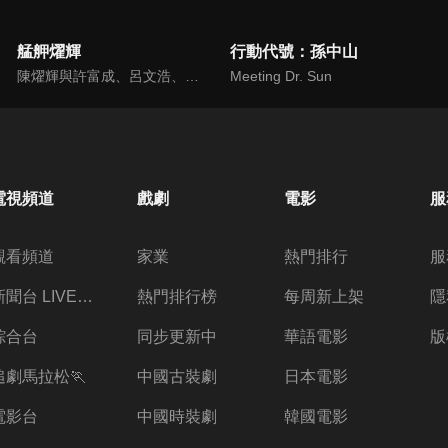
艋舺燿輝
行動代號：孫中山
陳燿輝與許富成、呂文浩、余惠芳結拜，年少時期，四人赤手空拳打出名號。燿輝的母親春蘭不願兒子混跡黑道，以死相逼，終於讓燿輝誓言不再涉足江湖。經過了數個年頭，各奔東西的燿輝、富成、文浩、惠芳，在富成即將成婚之際，再度聚首；這次的重逢，燿輝、文浩、淑君三人陷入了愛情糾葛...
Meeting Dr. Sun
電視頻道
戲劇
電影
服
觀看頻道
家業
熱門排行
服
新聞台 LIVE 直播
熱門排行榜
每周新上架
隱
綜合台
同步更新中
華語電影
版
追劇馬拉松🏃
中國古裝劇
日本電影
電影台
中國時裝劇
韓國電影