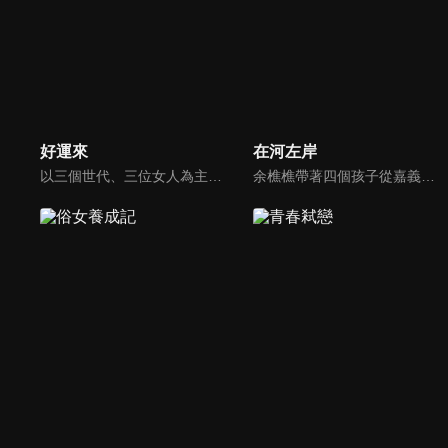
好運來
在河左岸
以三個世代、三位女人為主軸，描述在傳統與現代的交織下，如何堅守家庭、追尋幸福。
余樵樵帶著四個孩子從嘉義到三重埔與丈夫黃碧川團聚，但先北上打拼的丈夫卻有了別的女人。失去丈夫的依靠她拼命工作撐起一個家。而小女兒永真從小穿梭在三重河岸「豆干厝」，看妓女拉客、姐姐死亡、父親悖棄家庭，從五歲小孩到早慧的大學生，見證無數北上謀生的人，最後家鄉成為異鄉，而異鄉成了家鄉。