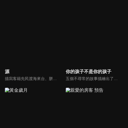
源
你的孩子不是你的孩子
描寫客籍先民渡海來台、胼手胝足拓墾新天地，並建立亞洲第一口油井的故事。吳霖芳，一個身形與長相再普通不過的凡人，他用春蠶般的堅持挖開了亞洲第一口油井，也找到心中屬於自己的一口油井，是他畢生的志業，也是生命的最後出路。
五個不尋常的故事描繪出了生活在社會壓力、父母箝制以及失能家庭下，個人所面對的不幸結果。