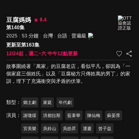
豆腐媽媽
8.4
第140集
2025
53 分鐘
台灣
台語
普遍級
更新至第163集
12/24起，週二~六 中午12點更新
故事圍繞著「萬家」的豆腐老店，看似平凡，卻因為「一
個家庭三個姓氏」以及「豆腐秘方只傳姓萬的男丁」的家
訓，埋下了充滿衝突與矛盾的伏筆。
類型
鄉土劇
家庭
年代劇
演員
謝瓊煖
洪都拉斯
藍葦華
陳仙梅
蘇晏霈
宮美樂
吳鈴山
吳皓昇
運慶
曾子益