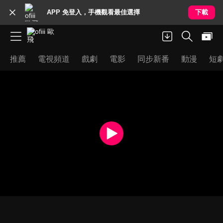
APP 免登入，手機觀看最佳選擇
下載
推薦
電視頻道
戲劇
電影
同步新番
動漫
短