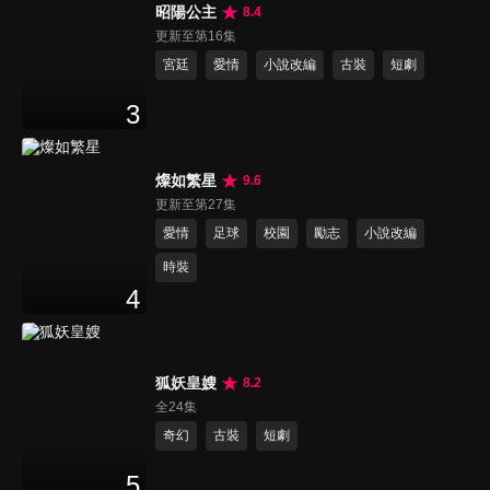
昭陽公主
8.4
更新至第16集
宮廷
愛情
小說改編
古裝
短劇
3
燦如繁星
9.6
更新至第27集
愛情
足球
校園
勵志
小說改編
時裝
4
狐妖皇嫂
8.2
全24集
奇幻
古裝
短劇
5