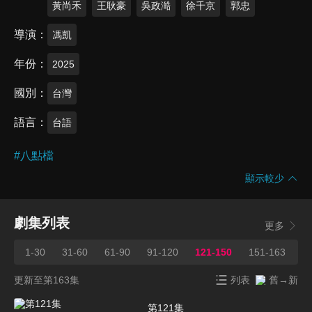
黃尚禾
王耿豪
吳政澔
徐千京
郭忠
導演
馮凱
年份
2025
國別
台灣
語言
台語
#
八點檔
顯示較少
劇集列表
更多
1-30
31-60
61-90
91-120
121-150
151-163
更新至第163集
列表
舊→新
第121集