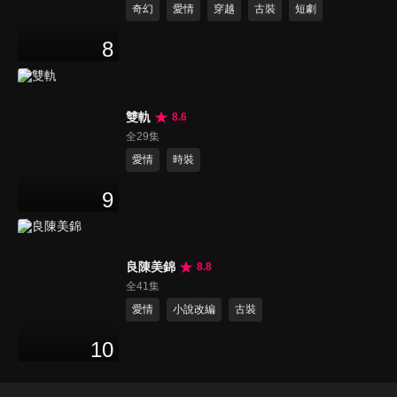
奇幻
愛情
穿越
古裝
短劇
8
雙軌
8.6
全29集
愛情
時裝
9
良陳美錦
8.8
全41集
愛情
小說改編
古裝
10