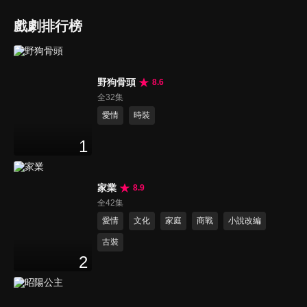
戲劇排行榜
野狗骨頭
8.6
全32集
愛情
時裝
1
家業
8.9
全42集
愛情
文化
家庭
商戰
小說改編
古裝
2