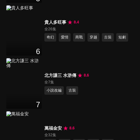
貴人多旺事
8.4
全26集
奇幻
愛情
商戰
穿越
古裝
短劇
6
北方謙三 水滸傳
8.6
全7集
小說改編
古裝
7
萬福金安
8.6
全32集