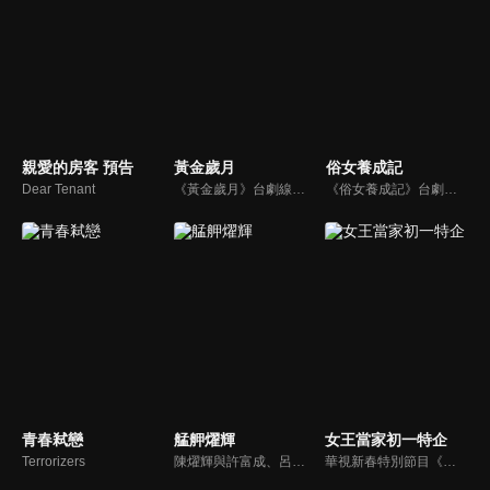
親愛的房客 預告
黃金歲月
俗女養成記
Dear Tenant
《黃金歲月》台劇線上看。講述臺灣八十年代的秀場風華，一列火車，載走了一個媽媽對女兒的虧欠，卻也意外促成一段萍水相逢的緣份…一個到處趕秀的表演家庭，第一次來到繁華的台北城落腳，他們將遇見多少精彩的傳奇人物？又親眼目睹多少明星的辛酸奮鬥故事？讓我們一起重回那個最閃亮的歌廳秀年代…
《俗女養成記》台劇線上看。陳嘉玲（謝盈萱），一個不像台北女生的台南女生。年屆39歲的她，沒房沒車也沒有老公沒小孩。當年不惜引發家庭革命也要離開家鄉的她，在台北奮鬥了近二十年，到頭來竟然是一場空？ 過去一直追求「淑女」的夢想，卻在跨入40歲大關的時候，開始認清自己其實是個「俗女」。
青春弒戀
艋舺燿輝
女王當家初一特企
Terrorizers
陳燿輝與許富成、呂文浩、余惠芳結拜，年少時期，四人赤手空拳打出名號。燿輝的母親春蘭不願兒子混跡黑道，以死相逼，終於讓燿輝誓言不再涉足江湖。經過了數個年頭，各奔東西的燿輝、富成、文浩、惠芳，在富成即將成婚之際，再度聚首；這次的重逢，燿輝、文浩、淑君三人陷入了愛情糾葛...
華視新春特別節目《牛兆豐年賀新春-女王當家初一特企》，由「金獎主持人」黃子佼與《女王當家》主持人鄭淑文聯手主持。節目採分隊PK遊戲方式進行，共分為三個單元，第一個單元「 牛轉新機好運來」為生活益智問答，第二個單元「牛連忘返慶團圓」為廚藝大PK 、第三單元「金牛獻瑞 紅運當頭」為綜藝遊戲。