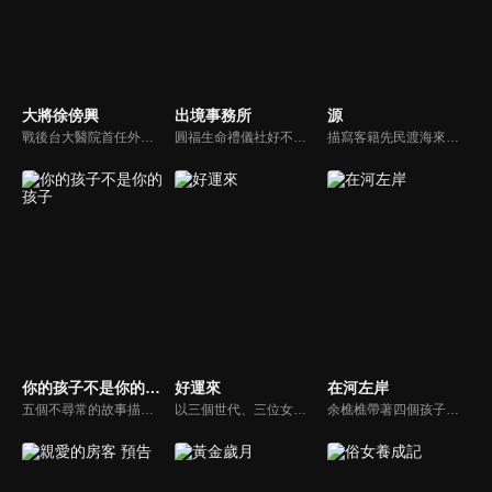
大將徐傍興
出境事務所
源
戰後台大醫院首任外科主任，同時也是美和技術學院、美和中學創辦人，有「臺灣第一刀」之稱的徐傍興博士，一生仗義疏財、醫病救入、作育英才、推廣運動。他對台灣的醫學發展與教育有何貢獻？又如何接觸棒球，成立美和棒球隊，創造台灣棒球風華？在本劇中有真實而豐富的呈現。
圓福生命禮儀社好不容易招聘了一批已有丙級執照的新人，其中之一的曉恩（黃姵嘉）能說善道、肯學耐操，但個性太過耿直，第一天上班就與家屬起了衝突，讓曉恩的直屬長官阿聖（吳慷仁）頭痛不已。這群菜鳥禮儀師在面對喪親客戶的服務過程中，也各自面臨不同的人生課題！
描寫客籍先民渡海來台、胼手胝足拓墾新天地，並建立亞洲第一口油井的故事。吳霖芳，一個身形與長相再普通不過的凡人，他用春蠶般的堅持挖開了亞洲第一口油井，也找到心中屬於自己的一口油井，是他畢生的志業，也是生命的最後出路。
你的孩子不是你的孩子
好運來
在河左岸
五個不尋常的故事描繪出了生活在社會壓力、父母箝制以及失能家庭下，個人所面對的不幸結果。
以三個世代、三位女人為主軸，描述在傳統與現代的交織下，如何堅守家庭、追尋幸福。
余樵樵帶著四個孩子從嘉義到三重埔與丈夫黃碧川團聚，但先北上打拼的丈夫卻有了別的女人。失去丈夫的依靠她拼命工作撐起一個家。而小女兒永真從小穿梭在三重河岸「豆干厝」，看妓女拉客、姐姐死亡、父親悖棄家庭，從五歲小孩到早慧的大學生，見證無數北上謀生的人，最後家鄉成為異鄉，而異鄉成了家鄉。