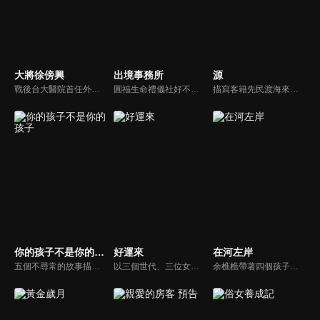
大將徐傍興
出境事務所
源
戰後台大醫院首任外科主任，同時也是美和技術學院、美和中學創辦人，有「臺灣第一刀」之稱的徐傍興博士，一生仗義疏財、醫病救入、作育英才、推廣運動。他對台灣的醫學發展與教育有何貢獻？又如何接觸棒球，成立美和棒球隊，創造台灣棒球風華？在本劇中有真實而豐富的呈現。
圓福生命禮儀社好不容易招聘了一批已有丙級執照的新人，其中之一的曉恩（黃姵嘉）能說善道、肯學耐操，但個性太過耿直，第一天上班就與家屬起了衝突，讓曉恩的直屬長官阿聖（吳慷仁）頭痛不已。這群菜鳥禮儀師在面對喪親客戶的服務過程中，也各自面臨不同的人生課題！
描寫客籍先民渡海來台、胼手胝足拓墾新天地，並建立亞洲第一口油井的故事。吳霖芳，一個身形與長相再普通不過的凡人，他用春蠶般的堅持挖開了亞洲第一口油井，也找到心中屬於自己的一口油井，是他畢生的志業，也是生命的最後出路。
你的孩子不是你的孩子
好運來
在河左岸
五個不尋常的故事描繪出了生活在社會壓力、父母箝制以及失能家庭下，個人所面對的不幸結果。
以三個世代、三位女人為主軸，描述在傳統與現代的交織下，如何堅守家庭、追尋幸福。
余樵樵帶著四個孩子從嘉義到三重埔與丈夫黃碧川團聚，但先北上打拼的丈夫卻有了別的女人。失去丈夫的依靠她拼命工作撐起一個家。而小女兒永真從小穿梭在三重河岸「豆干厝」，看妓女拉客、姐姐死亡、父親悖棄家庭，從五歲小孩到早慧的大學生，見證無數北上謀生的人，最後家鄉成為異鄉，而異鄉成了家鄉。