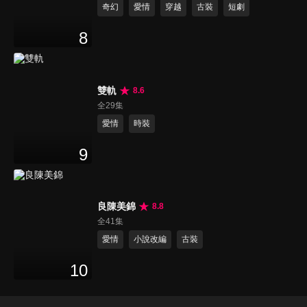
奇幻
愛情
穿越
古裝
短劇
8
雙軌
8.6
全29集
愛情
時裝
9
良陳美錦
8.8
全41集
愛情
小說改編
古裝
10