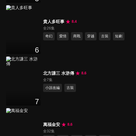
貴人多旺事
8.4
全26集
奇幻
愛情
商戰
穿越
古裝
短劇
6
北方謙三 水滸傳
8.6
全7集
小說改編
古裝
7
萬福金安
8.6
全32集