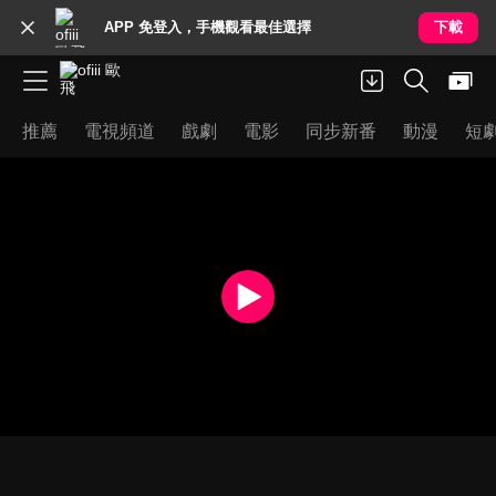
APP 免登入，手機觀看最佳選擇
下載
推薦
電視頻道
戲劇
電影
同步新番
動漫
短