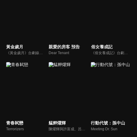
黃金歲月
親愛的房客 預告
俗女養成記
《黃金歲月》台劇線上看。講述臺灣八十年代的秀場風華，一列火車，載走了一個媽媽對女兒的虧欠，卻也意外促成一段萍水相逢的緣份…一個到處趕秀的表演家庭，第一次來到繁華的台北城落腳，他們將遇見多少精彩的傳奇人物？又親眼目睹多少明星的辛酸奮鬥故事？讓我們一起重回那個最閃亮的歌廳秀年代…
Dear Tenant
《俗女養成記》台劇線上看。陳嘉玲（謝盈萱），一個不像台北女生的台南女生。年屆39歲的她，沒房沒車也沒有老公沒小孩。當年不惜引發家庭革命也要離開家鄉的她，在台北奮鬥了近二十年，到頭來竟然是一場空？ 過去一直追求「淑女」的夢想，卻在跨入40歲大關的時候，開始認清自己其實是個「俗女」。
青春弒戀
艋舺燿輝
行動代號：孫中山
Terrorizers
陳燿輝與許富成、呂文浩、余惠芳結拜，年少時期，四人赤手空拳打出名號。燿輝的母親春蘭不願兒子混跡黑道，以死相逼，終於讓燿輝誓言不再涉足江湖。經過了數個年頭，各奔東西的燿輝、富成、文浩、惠芳，在富成即將成婚之際，再度聚首；這次的重逢，燿輝、文浩、淑君三人陷入了愛情糾葛...
Meeting Dr. Sun