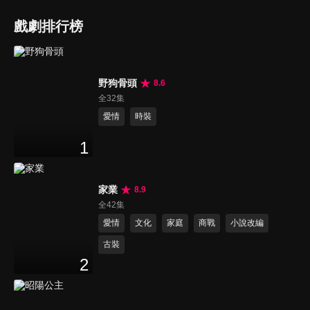
戲劇排行榜
野狗骨頭
8.6
全32集
愛情
時裝
1
家業
8.9
全42集
愛情
文化
家庭
商戰
小說改編
古裝
2