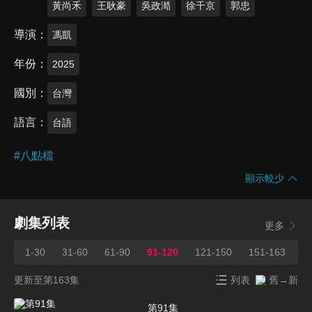
黃尚禾
王耿豪
吳政澔
徐千京
郭忠
導演
馮凱
年份
2025
國別
台灣
語言
台語
#
八點檔
顯示較少
劇集列表
更多
1-30
31-60
61-90
91-120
121-150
151-163
更新至第163集
列表
舊→新
第91集