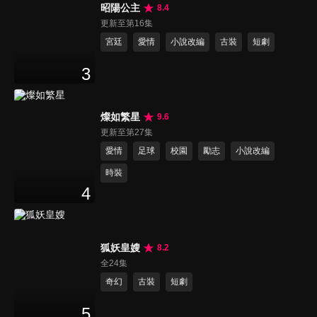
昭陽公主
8.4
更新至第16集
宮廷
愛情
小說改編
古裝
短劇
3
燦如繁星
9.6
更新至第27集
愛情
足球
校園
勵志
小說改編
時裝
4
狐妖皇嫂
8.2
全24集
奇幻
古裝
短劇
5