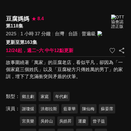
豆腐媽媽
8.4
第118集
2025
1 小時 37 分鐘
台灣
台語
普遍級
更新至第163集
12/24起，週二~六 中午12點更新
故事圍繞著「萬家」的豆腐老店，看似平凡，卻因為「一
個家庭三個姓氏」以及「豆腐秘方只傳姓萬的男丁」的家
訓，埋下了充滿衝突與矛盾的伏筆。
類型
鄉土劇
家庭
年代劇
演員
謝瓊煖
洪都拉斯
藍葦華
陳仙梅
蘇晏霈
宮美樂
吳鈴山
吳皓昇
運慶
曾子益