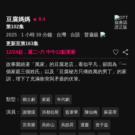
豆腐媽媽
8.4
第102集
2025
1 小時 39 分鐘
台灣
台語
普遍級
更新至第163集
12/24起，週二~六 中午12點更新
故事圍繞著「萬家」的豆腐老店，看似平凡，卻因為「一
個家庭三個姓氏」以及「豆腐秘方只傳姓萬的男丁」的家
訓，埋下了充滿衝突與矛盾的伏筆。
類型
鄉土劇
家庭
年代劇
演員
謝瓊煖
洪都拉斯
藍葦華
陳仙梅
蘇晏霈
宮美樂
吳鈴山
吳皓昇
運慶
曾子益