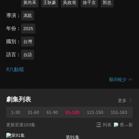
黃尚禾
王耿豪
吳政澔
徐千京
郭忠
導演
馮凱
年份
2025
國別
台灣
語言
台語
#
八點檔
顯示較少
劇集列表
更多
1-30
31-60
61-90
91-120
121-150
151-163
更新至第163集
列表
舊→新
第91集