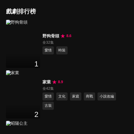
戲劇排行榜
野狗骨頭
8.6
全32集
愛情
時裝
1
家業
8.9
全42集
愛情
文化
家庭
商戰
小說改編
古裝
2