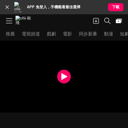
APP 免登入，手機觀看最佳選擇
下載
推薦
電視頻道
戲劇
電影
同步新番
動漫
短