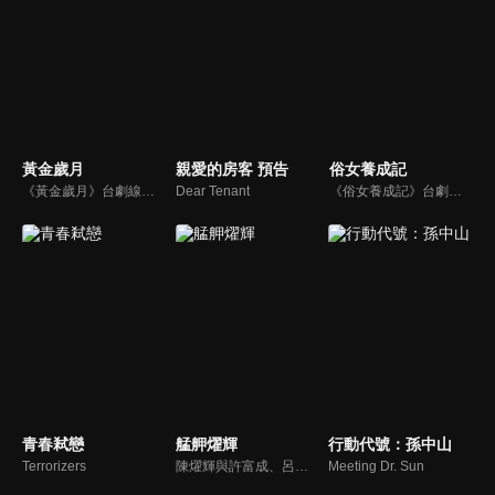
黃金歲月
親愛的房客 預告
俗女養成記
《黃金歲月》台劇線上看。講述臺灣八十年代的秀場風華，一列火車，載走了一個媽媽對女兒的虧欠，卻也意外促成一段萍水相逢的緣份…一個到處趕秀的表演家庭，第一次來到繁華的台北城落腳，他們將遇見多少精彩的傳奇人物？又親眼目睹多少明星的辛酸奮鬥故事？讓我們一起重回那個最閃亮的歌廳秀年代…
Dear Tenant
《俗女養成記》台劇線上看。陳嘉玲（謝盈萱），一個不像台北女生的台南女生。年屆39歲的她，沒房沒車也沒有老公沒小孩。當年不惜引發家庭革命也要離開家鄉的她，在台北奮鬥了近二十年，到頭來竟然是一場空？ 過去一直追求「淑女」的夢想，卻在跨入40歲大關的時候，開始認清自己其實是個「俗女」。
青春弒戀
艋舺燿輝
行動代號：孫中山
Terrorizers
陳燿輝與許富成、呂文浩、余惠芳結拜，年少時期，四人赤手空拳打出名號。燿輝的母親春蘭不願兒子混跡黑道，以死相逼，終於讓燿輝誓言不再涉足江湖。經過了數個年頭，各奔東西的燿輝、富成、文浩、惠芳，在富成即將成婚之際，再度聚首；這次的重逢，燿輝、文浩、淑君三人陷入了愛情糾葛...
Meeting Dr. Sun