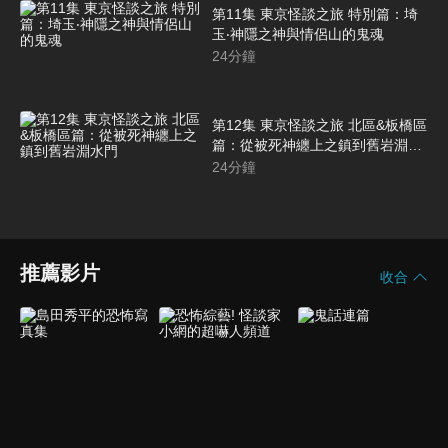
第11集 東京怪談之旅 特別篇：埼
玉‧神隱之神與情侶山的鬼魂
24
分鐘
第12集 東京怪談之旅 北區&板橋區
篇：從被死神纏上之鎮到舊岩淵水
門
24
分鐘
推薦影片
收合