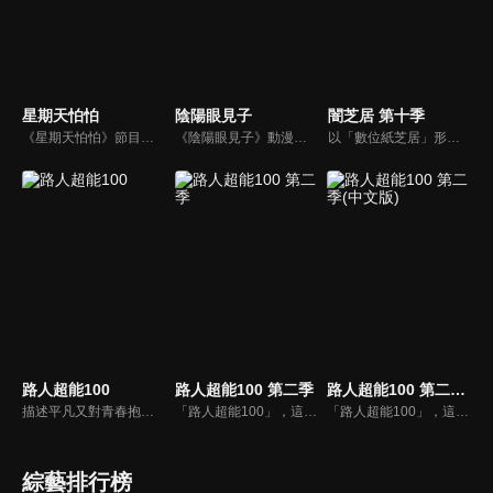
星期天怕怕
陰陽眼見子
闇芝居 第十季
《星期天怕怕》節目由文英與秦偉聯手主持，奇人異事、靈異前線、怪奇習俗、都市傳說，內容驚悚，是台灣早期經典靈異節目的代表之一。
《陰陽眼見子》動漫線上看。看見不應該看見的東西時，換作是你會怎麼做呢……？要是「那些東西」和你講話，亦或是朝著你走過來的話，你又會怎麼做呢……？女高中生‧四谷見子所採取的行動是——徹底的無視！這是擁有著鋼鐵般的精神的女高中生靠著她的無視技能，迴避那些異形般的可怕傢伙們的故事。
以「數位紙芝居」形式製作的恐怖動畫，將用昭和風格的紙芝居藝術來講述各種都市怪談。
路人超能100
路人超能100 第二季
路人超能100 第二季(中文版)
描述平凡又對青春抱有憧憬的中二少年──影山茂夫（通稱＝路人），他其實擁有特別的能力──那就是「超能力」。冒牌靈能者、可疑的宗教團體其他等等……想利用他這種超能力的各種怪咖都被他吸引而來，少年‧路人的心中似乎有股「力量」正在蠢蠢欲動。衝擊的超能力，青春的章節，就此開幕。
「路人超能100」，這是一個只要累積到100就會有事發生，青春超能故事。榮獲第20屆日本文化廳藝術祭，動畫項目審查委員推薦作品獎，Crunchyroll動畫世界2016最佳動作、戰鬥畫面獎第一名得等殊榮，震撼全世界的超能青春動畫再次揭開序幕！
「路人超能100」，這是一個只要累積到100就會有事發生，青春超能故事。榮獲第20屆日本文化廳藝術祭，動畫項目審查委員推薦作品獎，Crunchyroll動畫世界2016最佳動作、戰鬥畫面獎第一名得等殊榮，震撼全世界的超能青春動畫再次揭開序幕！
綜藝排行榜