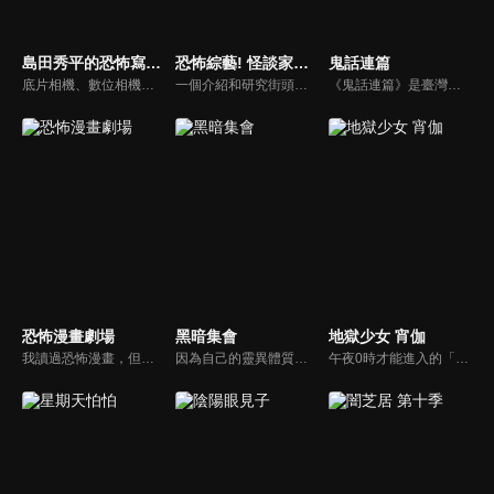
島田秀平的恐怖寫真集
恐怖綜藝! 怪談家小網的超嚇人頻道
鬼話連篇
底片相機、數位相機、智慧型手機等工具不斷進化，但「靈異照片」依然持續存在。收集靈異照片的恐怖寫真集館長島田秀平，將與他的助手三田羽衣一起介紹一些靈異照片。這些照片是從全國各地發來的照片中精心挑選的，請靈能力者進行鑑定，他們認為這是真實的！你能忍受三田羽衣尖叫並陷入的恐懼嗎......
一個介紹和研究街頭猖獗的各種奇怪現象和神秘存在的節目！主持人是怪談家小網，最可怕的成員包括怪談DJ響洋平，靈異偶像琉愛、村上ROCK和恐怖頻道的吉祥物「小怕怕」。在「小怕怕的靈異景點之旅」中，節目導演和小怕怕將參觀最可怕的鬧鬼地點，實地探查、驗證各種與該地相關的靈異傳聞。
《鬼話連篇》是臺灣靈異節目之一，其節目靈感來自《聊齋志異》，而節目名稱取自清代諷刺小說《何典》。最早是臺灣電視公司綜藝節目《玫瑰之夜》的個別單元，具有非常高的收視率，也是現在靈異節目的始祖，標語是「鬼魂飄搖在人間，話通陰陽兩界邊，連接三度空間情，篇篇彩霓化成仙」。
恐怖漫畫劇場
黑暗集會
地獄少女 宵伽
我讀過恐怖漫畫，但我沒有太多機會知道是什麼啟發了作家，誰影響了他們，以及他們在畫它們時有什麼樣的想法。這些內容揭示了藝術家不為人知的一面，例如製作的幕後故事，繪製恐怖漫畫的原因以及如何保持動力，即使是最狂熱的粉絲也從未知道。
因為自己的靈異體質，曾害朋友捲入中邪事件的螢多朗，大學後開始當家教時，遇見了一位擁有神秘雙眼的少女．寶月夜宵。由於靈體紛紛迴避擁有強大體質的夜宵，因此她需要靠螢多朗吸引靈體。另一方面，螢多朗為了破解自己和青梅竹馬身上的詛咒，決定要獲得能對付靈媒體質的能力，兩人成了合作關係。最瘋狂的新感覺靈異怪談，就此開幕！
午夜0時才能進入的「地獄通信」在此寫下無法消除的怨恨，地獄少女就會現身，將憎恨的人流放至地獄……看似是年輕人之間流傳的都市傳說，其實是真實的故事。