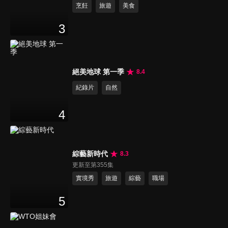
烹飪
旅遊
美食
3
絕美地球 第一季
8.4
紀錄片
自然
4
綜藝新時代
8.3
更新至第355集
實境秀
旅遊
綜藝
職場
5