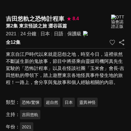
吉田悠軌之恐怖計程車
8.4
第2集 東京怪談之旅 澀谷區篇
2021
24 分鐘
日本
日語
保護級
全12集
東京自江戶時代以來就是惡怨之地，時至今日，這裡依然
不斷誕生新的鬼故事，節目中將搭乘由靈媒司機阿真先生
駕駛的「恐怖計程車」以及在怪談社團「玉米會」會長-吉
田悠軌的帶領下，踏上遊歷東京各地怪異事件發生地的旅
程！一路上，會分享與鬼故事和個人經驗相關的內容。
類型
恐怖/驚悚
超自然
日本
靈異神怪
主持
吉田悠軌
年份
2021