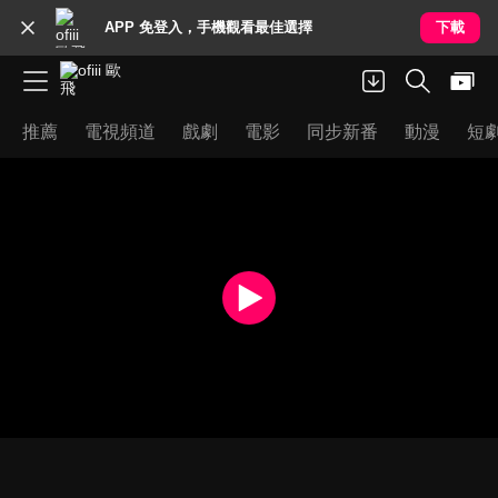
APP 免登入，手機觀看最佳選擇
下載
推薦
電視頻道
戲劇
電影
同步新番
動漫
短