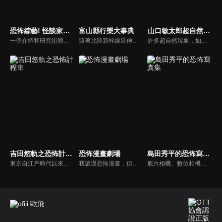
恐怖綜藝! 怪談家小網的超嚇人頻道
富山縣行樂大事典
山口敏太郎超自然事件簿X
一個介紹和研究街頭猖獗的各種奇怪現象和神秘存在的節目！主持人是怪談家小網，最可怕的成員包括怪談DJ響洋平，靈異偶像琉愛、村上ROCK和恐怖頻道的吉祥物「小怕怕」。在「小怕怕的靈異景點之旅」中，節目導演和小怕怕將參觀最可怕的鬧鬼地點，實地探查、驗證各種與該地相關的靈異傳聞。
隨著北陸新幹線延伸至敦賀，北陸地區備受矚目，加上《紐約時報》的報導進一步提升了人們對富山的興趣，本節目將深入探索富山縣的魅力。我們將邀請知名 YouTube 頻道「富山的遊樂場！TV」的當地主播——金子奈央、津田奈由子與貞有里沙——一起介紹富山的精彩。此外，還會介紹鄰近縣市的觀光景點。
許多超自然現象，如通靈、通靈力量、不明飛行物等，即使現代科學也沒有被闡明，作家兼超自然研究員山口敏太郎從他龐大的機密數據中創造了一個令人震驚的超自然現象。在節目中，山口敏太郎擔任《超自然案件檔案X》雜誌的主編，熟悉所處理主題的嘉賓則以辦公桌的形式出現。
吉田悠軌之恐怖計程車
恐怖漫畫劇場
島田秀平的恐怖寫真集
東京自江戶時代以來就是惡怨之地，時至今日，這裡依然不斷誕生新的鬼故事，節目中將搭乘由靈媒司機阿真先生駕駛的「恐怖計程車」以及在怪談社團「玉米會」會長-吉田悠軌的帶領下，踏上遊歷東京各地怪異事件發生地的旅程！一路上，會分享與鬼故事和個人經驗相關的內容。
我讀過恐怖漫畫，但我沒有太多機會知道是什麼啟發了作家，誰影響了他們，以及他們在畫它們時有什麼樣的想法。這些內容揭示了藝術家不為人知的一面，例如製作的幕後故事，繪製恐怖漫畫的原因以及如何保持動力，即使是最狂熱的粉絲也從未知道。
底片相機、數位相機、智慧型手機等工具不斷進化，但「靈異照片」依然持續存在。收集靈異照片的恐怖寫真集館長島田秀平，將與他的助手三田羽衣一起介紹一些靈異照片。這些照片是從全國各地發來的照片中精心挑選的，請靈能力者進行鑑定，他們認為這是真實的！你能忍受三田羽衣尖叫並陷入的恐懼嗎......