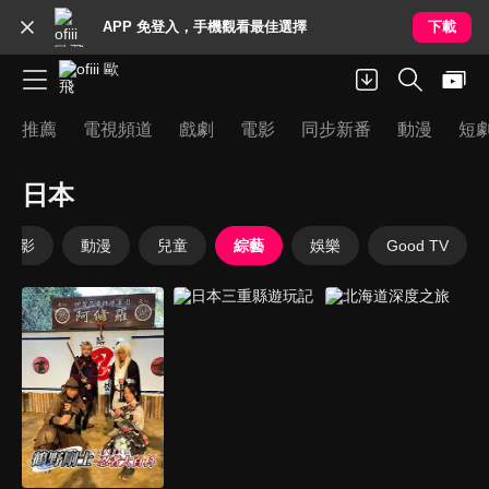
APP 免登入，手機觀看最佳選擇
下載
推薦
電視頻道
戲劇
電影
同步新番
動漫
短
日本
電影
動漫
兒童
綜藝
娛樂
Good TV