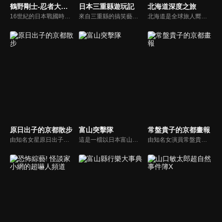
鶴野剛士-忍者大百科
日本三重縣遊玩記
北海道深度之旅
16世紀的日本戰國時代，忍者效忠主公，潛入敵營，守護機密，並以忍術擊敗敵人。日本各地流傳著多個忍術流派，其中最著名的莫過於伊賀流，其歷史價值已獲日本文化廳認定為「日本遺產」。本節目將聚焦忍者代代相傳的遺產，由多次主演奧特曼主角的鶴野剛士親自演示忍者的身心修練。
來自三重縣的搞笑藝人 Chan Kawai 卡哇伊章與助理池山智瑛一起走遍日本。節目中充滿各種有趣的資訊，例如觀光景點與美味料理，都能讓你心動。或許你也能在這裡找到屬於日本的獨特小秘訣？
北海道是全球旅人嚮往的地方。本節目將帶來最新的觀光資訊。每週由一位女性記者介紹北海道某一地區的旅遊資訊與飯店，讓您掌握連遊客都還不知道的最新消息！
原日出子的京都散步
富山突擊隊
常盤貴子的京都畫報
由知名女星原日出子女主持在京都巷弄間的旅行，在京都，街道呈整齊的棋盤格狀，每條街都有獨特的名稱。在節目的每一集，身為演員的原日出子會挑選一條街道造訪，帶領觀眾展開一段發現之旅。節目中展現了她對街道上所遇見事物的獨特觀察與趣味視角。
這是一檔以日本富山縣為舞台的外景旅遊節目，由搞笑二人組「なすなかにし（Nasu Nakanishi）」擔任主持。節目透過實地拍攝與當地居民互動，帶來歡笑與感動，同時深入挖掘並重新發現富山的地方魅力。
由知名女演員常盤貴子擔任主持人，介紹自己在京都喜愛的地方、事物與人物。節目邀請京都研究者、傳統文化與工藝的傳承人、各種料理的名廚，作為日本古都，京都孕育了日本多種基礎文化，如待客之道、傳統美食與各種傳統工藝。本節目不僅展現至今仍在延續的傳統文化，也關注在京都誕生的新潮流。