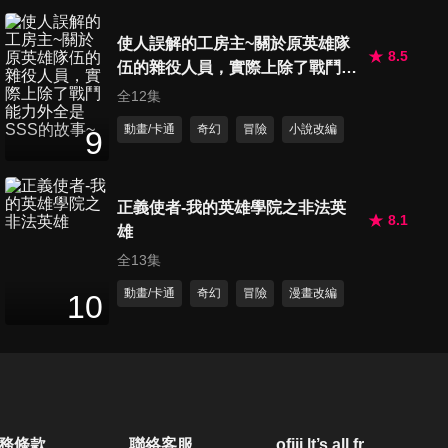
第20集 那一天的小小約定
使人誤解的工房主~關於原英雄隊
22
分鐘
8.5
伍的雜役人員，實際上除了戰鬥能
力外全是SSS的故事~
全12集
第21集 太郎家族大集合
動畫/卡通
奇幻
冒險
小說改編
9
22
分鐘
正義使者-我的英雄學院之非法英
8.1
第22集 大小姐最後一次的挑
雄
戰？
全13集
22
分鐘
動畫/卡通
奇幻
冒險
漫畫改編
10
第23集 大吃一驚,coronoco探
險隊
22
分鐘
第24集 太郎,太郎,田中太郎
務條款
聯絡客服
ofiii lt’s all free