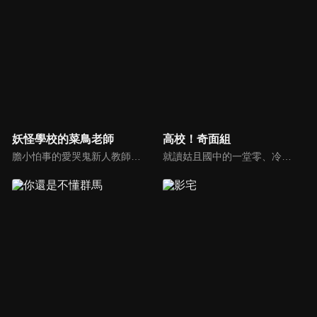
妖怪學校的菜鳥老師
高校！奇面組
膽小怕事的愛哭鬼新人教師安倍晴明，雖然成為了憧憬的教師，但好日子馬上就到頭了！他所赴任的學校是一所妖怪學校！不中用的人類教師和妖怪學生們的奇妙學園劇場。愉快！痛快！妖怪輕喜劇！授課開始！
就讀姑且國中的一堂零、冷越豪、出瀨潔、大間仁、物星大5人，在國中留級，每個人的個性都亂七八糟，很有特色，在周遭的人們眼中是風雲人物集團"奇面組"。轉學生河川唯跟同學宇留千繪一起目睹了"奇面組"的行跡，覺得很在意，於是開始與他們一起行動。