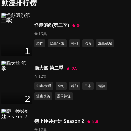
動漫排行榜
22
分鐘
第7集 我是壞壞星人,壞壞
怪獸8號 (第二季)
9
22
分鐘
全13集
動作
動畫/卡通
科幻
獵奇
漫畫改編
1
第8集 加入太郎社吧
22
分鐘
膽大黨 第二季
9.5
全12集
第9集 太郎的愛與感動的故事
動畫/卡通
奇幻
科幻
日本
冒險
22
分鐘
2
漫畫改編
靈異神怪
第10集 卡片激鬥,熱血大小姐之
戰
戀上換裝娃娃 Season 2
8.8
22
分鐘
全12集