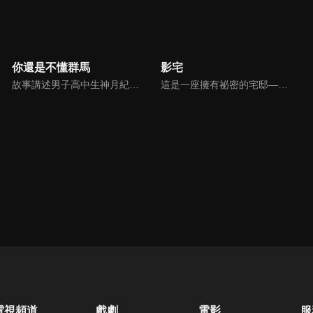
你還是不懂群馬
影宅
故事講述男子高中生神月紀從千葉縣轉學而來，沒想到在新幹線上發生了令人匪夷所思的事情。朋友奉勸他不要來群馬縣，這里沒人能活著出去。新幹線靠近群馬縣時，有人強迫他換乘列車，而且這輛列車在到達群馬縣之前，不會在任何車站開門。
這是一座擁有祕密的宅邸——聳立在懸崖上的巨大宅邸——「影宅」裡頭住著模仿貴族舉止，沒有臉的一族人「影家人」。以及他們的「臉」，負責服侍影家人的「活人偶」。某天，一名「活人偶」來到「影家」一族的少女凱特身邊，就此展開「影子」與「人偶」之間不可思議的日常生活。世界奇妙的哥德式懸疑故事，終於迎來動畫版！
電視頻道
戲劇
電影
服