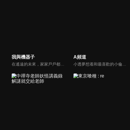
我與機器子
A頻道
在遙遠的未來，家家戶戶都有一台美少女女僕機器人「客製女僕」。小學5年級的少年平凡人因羨慕同班同學的客製女僕，拜託媽媽也買一具，送來的卻是奇怪的女僕機器人機器子。機器子身材壯碩，料理技術極爛，能夠從眼睛發射光線，還最喜歡看《週刊少年Jump》。這是怪異機器女僕與小主人之間的搞笑喜劇。
小透夢想着和最喜歡的小倫學姐一同度過高中生活，並且終於順利考進了同一所高中。但是在高中等待着她的，並不是和小倫甜蜜（？！）的每一天！ 超級天然娘小倫、最喜歡小倫的小透、冷靜（？）負責吐槽的小渚、 因為膽小而總是受欺負的由宇子，悠閒緩慢的高中生活開始了……！