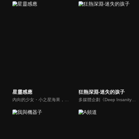
星靈感應
狂熱深淵-迷失的孩子
內向的少女・小之星海果，極度怕生而無法正常和人對話，不知何時她已經放棄交朋友。某一天，轉學生的幽出現。幽的真實身份竟然是外星人，同時還擁有著互碰額頭就能感受到對方的能力「額頭感應」……？
多媒體企劃《Deep Insanity》的故事中，全世界蔓延著一種會讓人陷入昏睡狀態的神祕病症「藍道魯夫症候群（ランドルフ症候群）」。而在病症蔓延的同時，被視為是病源的巨大地下世界「Asylum」在南極被人發現。Asylum 有著與地面完全不同的生態系以及未知資源，因此人類為了解決藍道魯夫症候群以及為了取得生態系的基因情報，前往未知的世界展開探險。