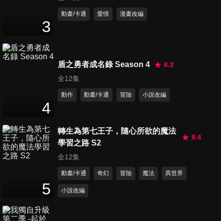
第11集 高志的避免遲到大作戰
動畫/卡通
愛情
漫畫改編
3
22
分鐘
第12集 夏日大鬧泳池
盾之勇者成名錄 Season 4
8.3
22
分鐘
全12集
動作
動畫/卡通
冒險
小說改編
4
第13集 高志的打工大作戰
22
分鐘
轉生為第七王子，隨心所欲的魔法
9.4
學習之路 S2
全12集
第14集 獲取太郎周邊大作戰
22
分鐘
動畫/卡通
奇幻
冒險
魔法
異世界
5
小說改編
第15集 去桃太郎世界探險
22
分鐘