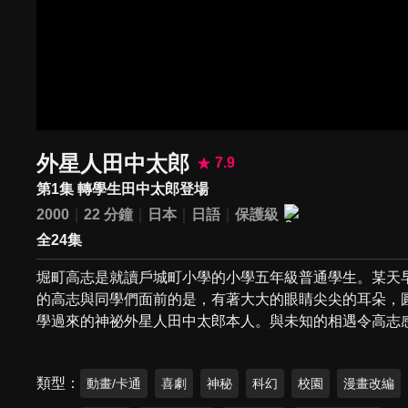
外星人田中太郎
7.9
第1集 轉學生田中太郎登場
2000
22 分鐘
日本
日語
保護級
全24集
堀町高志是就讀戶城町小學的小學五年級普通學生。某天
的高志與同學們面前的是，有著大大的眼睛尖尖的耳朵，
學過來的神祕外星人田中太郎本人。與未知的相遇令高志
類型
動畫/卡通
喜劇
神秘
科幻
校園
漫畫改編