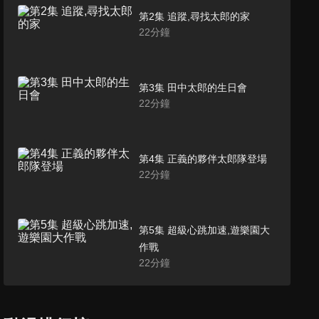
第2集 追蹤,尋找太郎的家
22
分鐘
第3集 田中太郎的生日會
22
分鐘
第4集 正義的夥伴太郎隊登場
22
分鐘
第5集 超級心跳加速,遊樂園大
作戰
22
分鐘
第6集 永無止境的太郎搞笑
RPG