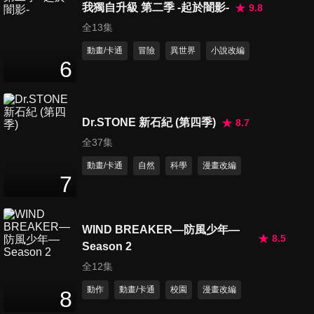
我獨自升級 第二季 -起於闇影-
9.8
全13集
動畫/卡通
冒險
異世界
小說改編
第16集 火力全開,拉麵三姊妹
6
22
分鐘
Dr.STONE 新石紀 (第四季)
8.7
第17集 壞壞星人的反擊？
22
分鐘
全37集
動畫/卡通
自然
科學
漫畫改編
7
第18集 高志的超級灰姑娘故事
22
分鐘
WIND BREAKER—防風少年—
8.5
Season 2
第19集 消失的高志之謎？
全12集
22
分鐘
動作
動畫/卡通
校園
漫畫改編
8