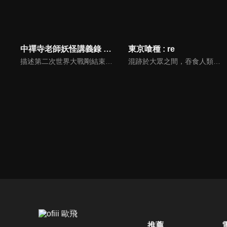
中禪寺老師妖怪講義錄 解謎就交給老師
東京喰種 : re
描述第二次世界大戰剛結束之後的東京，美戶川高中來了一位名叫中禪寺秋彥的國語老師。這位老師總是板著臉，而且不想跟學生親近，因此在學校裡，稍微造成話題。某天，學校出現了所謂的「圖書室的幽靈」，在看到這個幽靈的同學，嚇得不敢上學的時候，一位名叫日下部栞奈的女同學得知原來這個「幽靈」就是中禪寺老師，兩人就因此這樣認識了。而因為中禪寺具有優秀的推理能力，因此當栞奈遇到不可思議的事情時，都會來找中禪寺幫忙。
混跡於大眾之間，吞食人類的血肉。披著人類外皮，卻與人類迥然不同的存在…「喰種」。驅逐並研究喰種的「CCG」，為了實現某一命題，新設立了一個實驗體集團「Qs」。並非「正常人」的他們，與佐佐木琲世一等搜查官一起，在「東京」面對的東西究竟是...
推薦