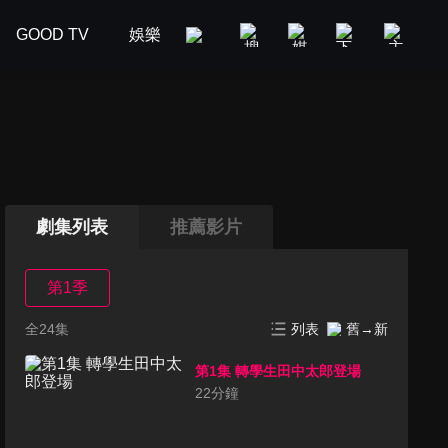
GOOD TV
娛樂
美食旅遊
新聞政論
汽車
劇集列表
推薦影片
第1季
全24集
列表
舊→新
第1集 轉學生田中太郎登場
22
分鐘