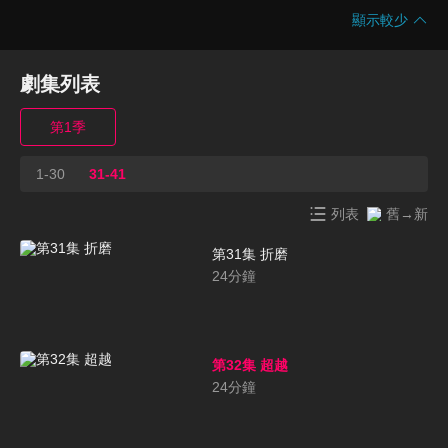
顯示較少
劇集列表
第1季
1-30
31-41
列表
舊→新
第31集 折磨
24
分鐘
第32集 超越
24
分鐘