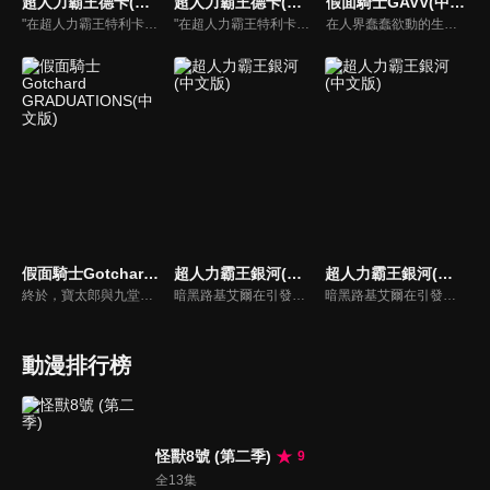
超人力霸王德卡(中文版)
超人力霸王德卡(中文版)
假面騎士GAVV(中文版)
"在超人力霸王特利卡擊敗闇之巨人十年後，昔日的怪獸災害已消滅，地球似乎恢復了和平。人類的目光進一步轉向宇宙，而怪獸災害的對策規模開始縮小。就在這時，突然飛來的神秘宇宙浮遊物體「索菲亞」開始襲擊地球，人類與宇宙的聯繫被斷絕，成為了「孤島般的星球」…"
"在超人力霸王特利卡擊敗闇之巨人十年後，昔日的怪獸災害已消滅，地球似乎恢復了和平。人類的目光進一步轉向宇宙，而怪獸災害的對策規模開始縮小。就在這時，突然飛來的神秘宇宙浮遊物體「索菲亞」開始襲擊地球，人類與宇宙的聯繫被斷絕，成為了「孤島般的星球」…"
在人界蠢蠢欲動的生命體——格拉紐特，他們為了得到「黑暗點心」綁架人類。來自異世界的青年生真，為了拯救人類挺身而戰，和藉由吃零食誕生的小小怪物口嚼獸一起，用形狀像嘴巴的腰帶變身成假面騎士GAVV！SET&EAT，變身！軟糖、洋芋片、棉花糖、巧克力、糖果……用零食的力量變強，保護人類不受格拉紐特侵害，「零食」英雄，假面騎士GAVV的戰鬥就此揭開序幕！
假面騎士Gotchard GRADUATIONS(中文版)
超人力霸王銀河(中文版)
超人力霸王銀河(中文版)
終於，寶太郎與九堂凜音等夥伴們，迎來了自富良洲高中畢業的那一天。懷抱著學生生活，以及在煉金學院中那些無可取代的珍貴回憶，他們結束了畢業典禮，正準備邁向嶄新的未來──本該是如此。然而，從某一刻起，相同的時間不斷反覆流轉，寶太郎等人完全無法從這個循環中脫身。
暗黑路基艾爾在引發的暗黑火花戰爭中用擁有讓所有生物陷入時間停歇的暗黑波動將所有的超人力霸王，怪獸和宇宙人變成人偶，後在突然出現的超人力霸王銀河導致兩敗俱傷，雙方因能力用盡而進入沉睡狀態…
暗黑路基艾爾在引發的暗黑火花戰爭中用擁有讓所有生物陷入時間停歇的暗黑波動將所有的超人力霸王，怪獸和宇宙人變成人偶，後在突然出現的超人力霸王銀河導致兩敗俱傷，雙方因能力用盡而進入沉睡狀態…
動漫排行榜
怪獸8號 (第二季)
9
全13集