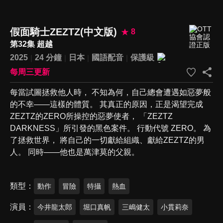
假面騎士ZEZTZ(中文版)
8
第32集 超越
2025
24 分鐘
日本
國語配音
保護級
每周三更新
每當試圖拯救他人時， 不知為何，自己總會遭遇如惡夢般
的不幸——這樣的體質。 其真正的原因，正是渴望完成
ZEZTZ的ZERO所操控的惡夢使者， 「ZEZTZ
DARKNESS」所引發的黑色案件。 行動代號 ZERO。 為
了拯救世界， 將自己的一切獻給組織、獻給ZEZTZ的男
人。 同時——他也是萬津莫的父親。
類型
動作
冒險
特攝
熱血
演員
今井龍太郎
堀口真帆
三嶋健太
小貫莉奈