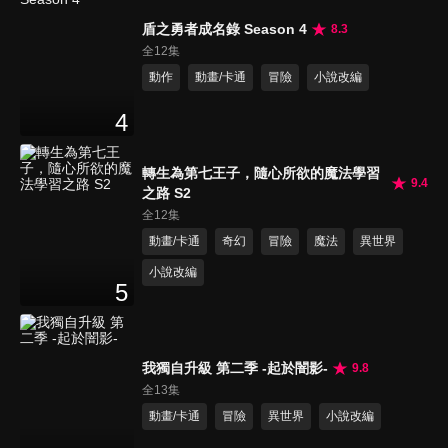
盾之勇者成名錄 Season 4
8.3
全12集
動作
動畫/卡通
冒險
小說改編
4
轉生為第七王子，隨心所欲的魔法學習
9.4
之路 S2
全12集
動畫/卡通
奇幻
冒險
魔法
異世界
小說改編
5
我獨自升級 第二季 -起於闇影-
9.8
全13集
動畫/卡通
冒險
異世界
小說改編