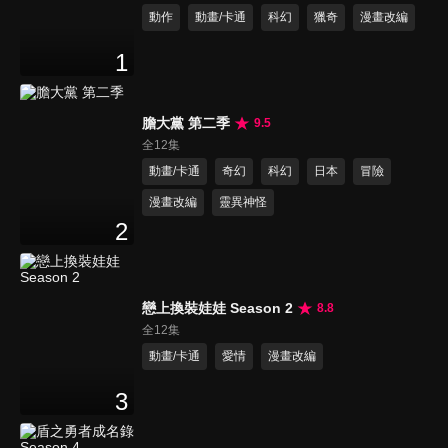
動作
動畫/卡通
科幻
獵奇
漫畫改編
1
膽大黨 第二季
9.5
全12集
動畫/卡通
奇幻
科幻
日本
冒險
漫畫改編
靈異神怪
2
戀上換裝娃娃 Season 2
8.8
全12集
動畫/卡通
愛情
漫畫改編
3