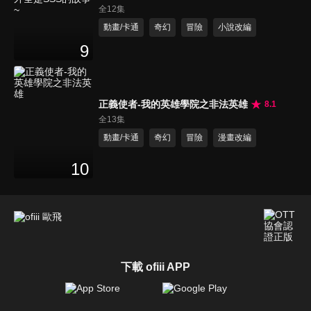
SSS的故事~
全12集
動畫/卡通
奇幻
冒險
小說改編
9
正義使者-我的英雄學院之非法英雄
8.1
全13集
動畫/卡通
奇幻
冒險
漫畫改編
10
下載 ofiii APP