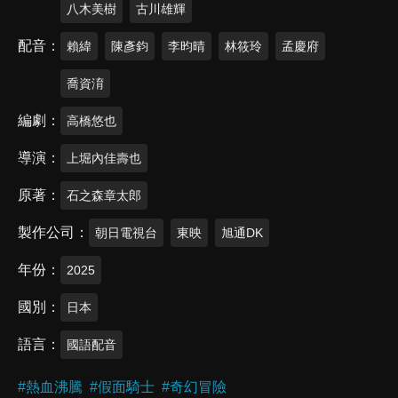
八木美樹
古川雄輝
配音
賴緯
陳彥鈞
李昀晴
林筱玲
孟慶府
喬資淯
編劇
高橋悠也
導演
上堀內佳壽也
原著
石之森章太郎
製作公司
朝日電視台
東映
旭通DK
年份
2025
國別
日本
語言
國語配音
#
熱血沸騰
#
假面騎士
#
奇幻冒險