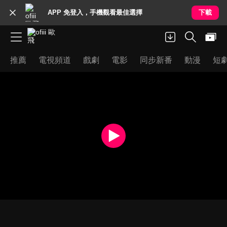
APP 免登入，手機觀看最佳選擇
下載
推薦
電視頻道
戲劇
電影
同步新番
動漫
短