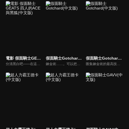
電影 假面騎士GEATS 四人的ACE與黑狐(中文版)
假面騎士Gotchard(中文版)
假面騎士Gotchard(中文版)
分清黑白吧——在這爾虞我詐中
鍊金術……。可以把卑金屬鍊成貴金屬，也能透過其中的特殊技術， 孕育出以這世間萬物為樣本的人工生命體「克米」，其數量共有101隻。 克米原本被封印在「騎乘克米卡片」裡慎重的保管著， 但之後卻又被某個神祕人物全部釋放了出來。 克米會跟擁有善意的人產生共鳴並結為夥伴， 但是，也會跟人類的惡意結合，轉變成名為瑪魯加姆的怪物…...。 把被釋放到現代世界的克米全部回收吧！打倒克米與惡意結合的瑪魯加姆， 重新封印進騎乘克米卡片吧！
匯集鍊金術的最高技術，以世間萬物作為模型所創造的人工生命體「克米」，被保存在卡片中保管著。然而，本該慎重保管的克米卻從卡片中一齊被釋放出來。偶然被捲入事件中的普通高中生「一之瀨寶太郎」，被託付假面騎士Gotchard的變身腰帶，同時被賦予回收散落在世界各地的克米的使命。