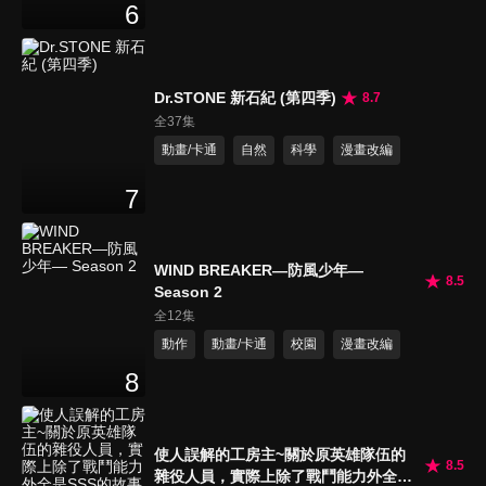
6
Dr.STONE 新石紀 (第四季)
8.7
全37集
動畫/卡通
自然
科學
漫畫改編
7
WIND BREAKER—防風少年—
8.5
Season 2
全12集
動作
動畫/卡通
校園
漫畫改編
8
使人誤解的工房主~關於原英雄隊伍的
8.5
雜役人員，實際上除了戰鬥能力外全是