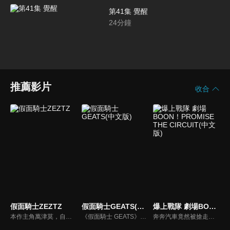
第41集 覺醒
24
分鐘
推薦影片
收合
假面騎士ZEZTZ
假面騎士GEATS(中文版)
爆上戰隊 劇場BOON！PROMISE THE CIRCUIT(中文版)
本作主角萬津莫，自稱「普通的好青年」。然而，他從小就接連遭遇各種事故、犯罪，甚至如惡夢般的不幸事件，數都數不清。現在沒有工作，與妹妹萬津美浪同住，全靠妹妹的收入過活。不過，莫擁有一項特別的才能——能夠自行選擇想做的夢，並在夢中依照自己的意志行動，也就是所謂的「清晰夢」。憑藉這項能力，他每晚都在夢裡化身無敵特務，盡情活躍。就在這個表面上看似平凡無奇的男人，有一天在夢中得到了一條變身腰帶，化身為假面騎士！更令人驚訝的是，成為假面騎士後的他，還獲得了潛入他人夢境的能力。此時，世界正因某個黑幕的陰謀，出現會寄生在人類夢境中的惡夢使者一旦寄生成功，他們甚至會將觸手伸向現實世界，企圖把這個世界改造成如惡夢般的混沌之地。要消滅惡夢使者，必須潛入他人的夢境，並在保持自我意識的情況下作戰——而全世界唯一能做到這件事的人，正是莫！就此，守護人類(以及人類的睡眠)的英雄——假面騎士ZEZTZ，正式誕生！
《假面騎士 GEATS》的故事中，為了自神祕的敵人「邪魔徒」手中保護城市和平，主角們將變身為假面騎士，參加名為「願望大賽」擊潰敵人獲得點數，藉由成為競賽的贏家獲取「實現理想世界」的權利。
奔奔汽車竟然被搶走了！？ 為了守護公主、也為了守護地球，超爆上的配送任務正式開始！超人氣影片創作者 HIKAKIN，與爆上戰隊的夢幻合作拍攝終於實現！！在範道大也所購入的賽車場中，爆上戰隊正與 HIKAKIN 進行聯名拍攝，就在此時，來自「特里克行星」的公主突然逃了進來！