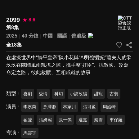
2099
8.6
第8集
2025
40 分鐘
中國
國語
普遍級
全18集
在虛擬世界中“躺平皇帝”陳小花與“AI野蠻愛妃”蕭夫人貳零
玖玖在陳國風雨飄搖之際，攜手整“奸臣”、抗敵國、改寫
命定之路，彼此救贖、互相成就的故事
類型
喜劇
愛情
科幻
小說改編
甜寵
古裝
演員
李溪芮
孫澤源
林家川
張可盈
周皓崎
翟聲
張妍熙
張一傑
遲嘉
秦雪
車保羅
導演
馬雲宇