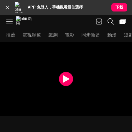
APP 免登入，手機觀看最佳選擇
下載
推薦
電視頻道
戲劇
電影
同步新番
動漫
短