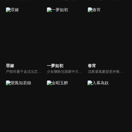
罪嫁
一夢如初
春宵
戶部尚書千金沈沅芷為救青梅顧恒遠甘願頂罪，卻捲入侯府仇怨，嫁給仇人樊星序。情郎背叛、小叔設局、皇族陷害，她步步為營，暗中翻盤，終揭真兇，解開誤會。真假賀薇蘭現身，掀起最後風暴。
少女陳盼兒因家中欠稅，被縣令送入青樓抵債，關鍵時刻她幸運逃脫，改名「寶銀」隱姓埋名。後來，她與溫家大郎君溫肅重逢，當時溫肅已是長公主府的面首。兩人在共同抵抗權貴壓迫，逐漸建立起深厚的情感聯繫。
沈家遺孤麥甜意外救下重傷失憶的太子瑾川，為逃避皇命，她借機與之假結婚。不料一場契約婚書卻生出先婚後愛的真情羈絆。最終二人攜手揭開了科舉舞弊的滔天黑幕，並為沈家平反雪冤。