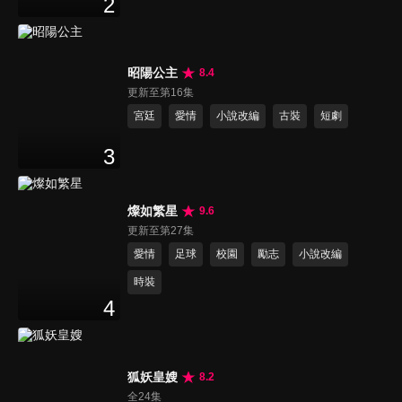
2
昭陽公主
8.4
更新至第16集
宮廷
愛情
小說改編
古裝
短劇
3
燦如繁星
9.6
更新至第27集
愛情
足球
校園
勵志
小說改編
時裝
4
狐妖皇嫂
8.2
全24集