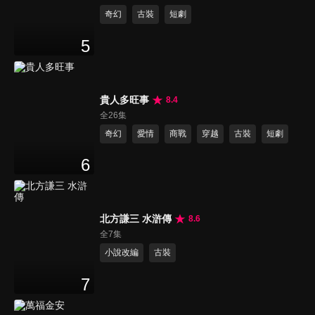
奇幻
古裝
短劇
5
貴人多旺事
8.4
全26集
奇幻
愛情
商戰
穿越
古裝
短劇
6
北方謙三 水滸傳
8.6
全7集
小說改編
古裝
7