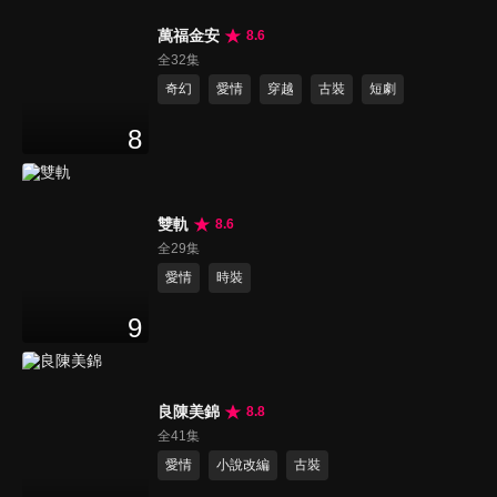
萬福金安
8.6
全32集
奇幻
愛情
穿越
古裝
短劇
8
雙軌
8.6
全29集
愛情
時裝
9
良陳美錦
8.8
全41集
愛情
小說改編
古裝