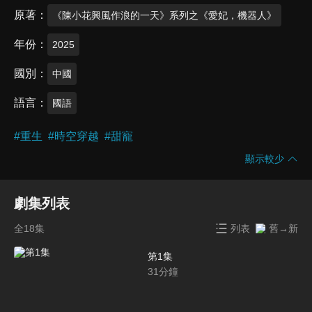
原著
《陳小花興風作浪的一天》系列之《愛妃，機器人》
年份
2025
國別
中國
語言
國語
#
重生
#
時空穿越
#
甜寵
顯示較少
劇集列表
全18集
列表
舊→新
第1集
31
分鐘