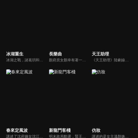
冰湖重生
長樂曲
天王助理
冰湖之戰，諸葛玥和楚喬落入冰湖，楚喬被燕洵所救，得知諸葛玥已死，她尋機刺殺燕洵，為諸葛玥報仇。楚喬在卞唐幾次三番受到一位神秘男子的幫助，她有種似曾相識的感覺，不禁懷疑諸葛玥還活著。燕洵變本加厲，掀起四國紛亂。最終，楚喬能否平定天下並再與諸葛玥重聚？
顏府庶女顏幸有著一身斷案本領，總能透過蛛絲馬跡找到答案。長大後考入刑部，成為一名伸張正義的女官，但因三姐逃婚，而被迫替三姐嫁給內衛府大閣領沈渡。京中離奇的案件頻頻發生，顏幸與沈渡二人一起破案，並在一次又一次的關鍵時刻互相扶持，感情逐漸升溫，攜手揭開驚天陰謀，共同守護襄安城的安寧。
《天王助理》陸劇線上看。萬眾矚目但文學素養欠佳的流量巨星由曦（孫澤源）與患有人群恐懼症的歷史系學霸尉遲杳杳（盧洋洋）因為一場陰差陽錯的碰撞，二人的人生軌跡就此顛覆巨變。
春來定風波
新龍門客棧
仿妝
講述了沈府嫡女沈江離至純至善，成婚夜被設計與二少主陸景明有夫妻之實，還遭陷害禁足祠堂。分娩遇難被救後兒子焱焱卻有頑疾，藥只有陸家有，沈江離為救子重回陸府。她打臉刁難者，揭開當年被陷害的陰謀，也解開與陸景明的誤會，焱焱則神助攻兩人破鏡重圓。
明末政局動盪，賢王將立為太子，引來敬王與東廠曹少欽暗中謀害。錦衣衛周淮安護送英王遇伏，逃亡途中攜小王爺求助俠女邱莫言，並逃至龍門島。女掌櫃金鑲玉傾心周淮安，三人情義糾葛。最終周力挫奸黨、昭雪忠冤，成就開海開市大業，功成隱退，金鑲玉守候不渝。
講述的是女主溫顏姝和男主慕寒陰差陽錯之下用不同的身份從相識相知到真誠相愛，從保護自己的小家到共同守護天下的故事，展現了他們對於美好愛情的無限嚮往和不懈追求，對於彼此人生創傷的互相寬慰與治癒，對於自身責任和使命的勇敢擔當。