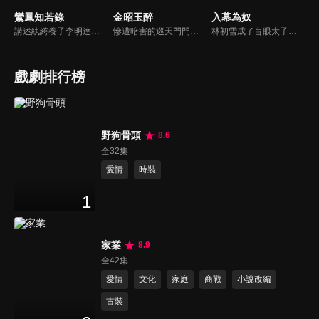
鸞鳳知若錄
金昭玉醉
入幕為奴
講述紈絝養子李明達在身世揭秘後覺醒，以家傳米粉逆襲商界，周旋於家族暗鬥與寶藏爭奪，最終以豁達之心實現事業愛情雙贏，而貪婪者皆自食惡果的傳奇故事。
慘遭暗害的巡天門門主蕭錦玉，意外重生於軟弱眼盲的楚王妃陸昭之身，憑藉自身智勇，攜手名義上的「弟弟」蕭仞，向楚王以及勾搭楚王的堂妹等一眾家人，替陸昭與自己發起復仇…
林初雪成了盲眼太子的藥奴，太子墨凌淵用瘋魔佔有慾囚她“阿初，你是孤的眼，別想逃！”她拼到假死脫身，讓他以為自己餵了狼。可她不知道，他早看穿一切，甘心吞下她遞的毒藥，只在她走後望著背影低語“這場血雨腥風，孤替你扛。”
戲劇排行榜
野狗骨頭
8.6
全32集
愛情
時裝
1
家業
8.9
全42集
愛情
文化
家庭
商戰
小說改編
古裝