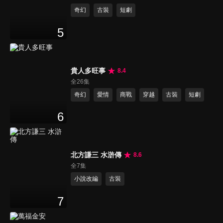
奇幻
古裝
短劇
5
貴人多旺事
8.4
全26集
奇幻
愛情
商戰
穿越
古裝
短劇
6
北方謙三 水滸傳
8.6
全7集
小說改編
古裝
7