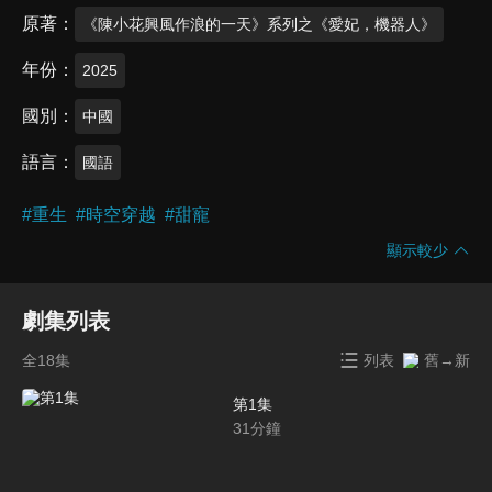
原著
《陳小花興風作浪的一天》系列之《愛妃，機器人》
年份
2025
國別
中國
語言
國語
#
重生
#
時空穿越
#
甜寵
顯示較少
劇集列表
全18集
列表
舊→新
第1集
31
分鐘