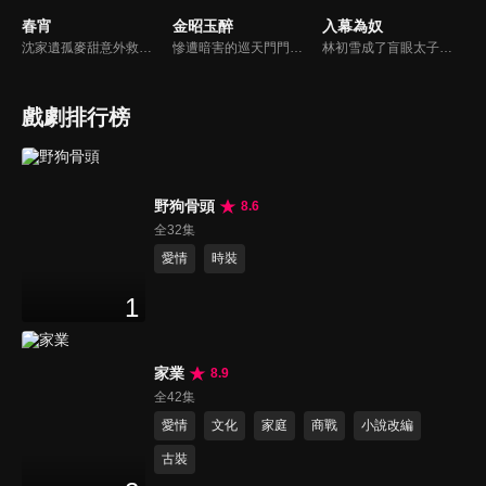
春宵
金昭玉醉
入幕為奴
沈家遺孤麥甜意外救下重傷失憶的太子瑾川，為逃避皇命，她借機與之假結婚。不料一場契約婚書卻生出先婚後愛的真情羈絆。最終二人攜手揭開了科舉舞弊的滔天黑幕，並為沈家平反雪冤。
慘遭暗害的巡天門門主蕭錦玉，意外重生於軟弱眼盲的楚王妃陸昭之身，憑藉自身智勇，攜手名義上的「弟弟」蕭仞，向楚王以及勾搭楚王的堂妹等一眾家人，替陸昭與自己發起復仇…
林初雪成了盲眼太子的藥奴，太子墨凌淵用瘋魔佔有慾囚她“阿初，你是孤的眼，別想逃！”她拼到假死脫身，讓他以為自己餵了狼。可她不知道，他早看穿一切，甘心吞下她遞的毒藥，只在她走後望著背影低語“這場血雨腥風，孤替你扛。”
戲劇排行榜
野狗骨頭
8.6
全32集
愛情
時裝
1
家業
8.9
全42集
愛情
文化
家庭
商戰
小說改編
古裝