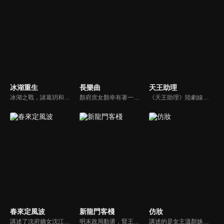
冰湖重生
長樂曲
天王助理
冰湖之戰，諸葛玥和楚喬落入冰湖，楚喬被燕洵所救，得知諸葛玥已死，她尋機刺殺燕洵，為諸葛玥報仇。楚喬在卞唐幾次三番受到一位神秘男子的幫助，她有種似曾相識的感覺，不禁懷疑諸葛玥還活著。燕洵變本加厲，掀起四國紛亂。最終，楚喬能否平定天下並再與諸葛玥重聚？
顏府庶女顏幸有著一身斷案本領，總能透過蛛絲馬跡找到答案。長大後考入刑部，成為一名伸張正義的女官，但因三姐逃婚，而被迫替三姐嫁給內衛府大閣領沈渡。京中離奇的案件頻頻發生，顏幸與沈渡二人一起破案，並在一次又一次的關鍵時刻互相扶持，感情逐漸升溫，攜手揭開驚天陰謀，共同守護襄安城的安寧。
《天王助理》陸劇線上看。萬眾矚目但文學素養欠佳的流量巨星由曦（孫澤源）與患有人群恐懼症的歷史系學霸尉遲杳杳（盧洋洋）因為一場陰差陽錯的碰撞，二人的人生軌跡就此顛覆巨變。
春來定風波
新龍門客棧
仿妝
講述了沈府嫡女沈江離至純至善，成婚夜被設計與二少主陸景明有夫妻之實，還遭陷害禁足祠堂。分娩遇難被救後兒子焱焱卻有頑疾，藥只有陸家有，沈江離為救子重回陸府。她打臉刁難者，揭開當年被陷害的陰謀，也解開與陸景明的誤會，焱焱則神助攻兩人破鏡重圓。
明末政局動盪，賢王將立為太子，引來敬王與東廠曹少欽暗中謀害。錦衣衛周淮安護送英王遇伏，逃亡途中攜小王爺求助俠女邱莫言，並逃至龍門島。女掌櫃金鑲玉傾心周淮安，三人情義糾葛。最終周力挫奸黨、昭雪忠冤，成就開海開市大業，功成隱退，金鑲玉守候不渝。
講述的是女主溫顏姝和男主慕寒陰差陽錯之下用不同的身份從相識相知到真誠相愛，從保護自己的小家到共同守護天下的故事，展現了他們對於美好愛情的無限嚮往和不懈追求，對於彼此人生創傷的互相寬慰與治癒，對於自身責任和使命的勇敢擔當。