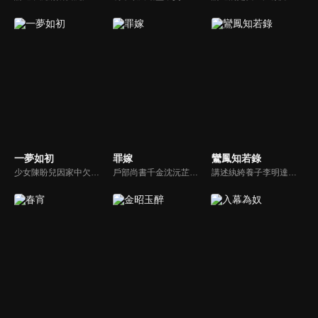
一夢如初
罪嫁
鸞鳳知若錄
少女陳盼兒因家中欠稅，被縣令送入青樓抵債，關鍵時刻她幸運逃脫，改名「寶銀」隱姓埋名。後來，她與溫家大郎君溫肅重逢，當時溫肅已是長公主府的面首。兩人在共同抵抗權貴壓迫，逐漸建立起深厚的情感聯繫。
戶部尚書千金沈沅芷為救青梅顧恒遠甘願頂罪，卻捲入侯府仇怨，嫁給仇人樊星序。情郎背叛、小叔設局、皇族陷害，她步步為營，暗中翻盤，終揭真兇，解開誤會。真假賀薇蘭現身，掀起最後風暴。
講述紈絝養子李明達在身世揭秘後覺醒，以家傳米粉逆襲商界，周旋於家族暗鬥與寶藏爭奪，最終以豁達之心實現事業愛情雙贏，而貪婪者皆自食惡果的傳奇故事。