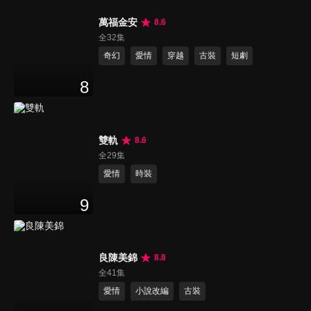
萬福金安
8.6
全32集
奇幻
愛情
穿越
古裝
短劇
8
雙軌
8.6
全29集
愛情
時裝
9
良陳美錦
8.8
全41集
愛情
小說改編
古裝