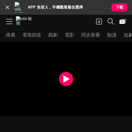
APP 免登入，手機觀看最佳選擇
下載
推薦
電視頻道
戲劇
電影
同步新番
動漫
短