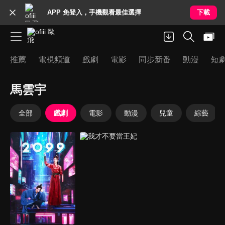
APP 免登入，手機觀看最佳選擇
下載
推薦
電視頻道
戲劇
電影
同步新番
動漫
短
馬雲宇
全部
戲劇
電影
動漫
兒童
綜藝