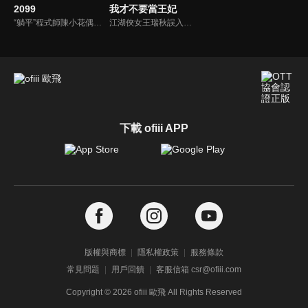
2099
我才不要當王妃
“躺平”程式師陳小花偶然進入“虛擬人生”計畫中面臨覆國之災的陳國，卻仍難改本性，逃避現實，沉迷於吃喝玩樂做個“廢柴國王”，直到貴妃貳零久久無意間啟動程式，恢復AI性能，身負“重任”的貳零久久對陳小花展開“地獄”訓練，兩人攜手對付“奸臣”抵禦入侵，改寫人生命運的故事。
江湖俠女王瑞秋誤入王府，替換新娘，攪亂了腹黑王爺的新婚和潛心設計的捉賊大計。跑路不成的王瑞秋只能頂着王妃的身份配合王爺演出，兩人鬥智鬥勇最終日久生情，攜手共破陰謀詭計。
下載 ofiii APP
版權與商標
隱私權政策
服務條款
常見問題
用戶回饋
客服信箱 csr@ofiii.com
Copyright ©
2026
ofiii 歐飛 All Rights Reserved